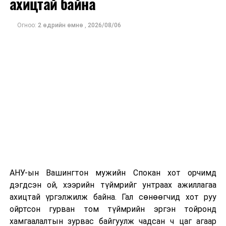
ахицтай байна
тэрбум рубльд хүрсэн гэж РБК мэдээлсэн байна.
Огноо:
2 өдрийн өмнө
,
2026/08/06
Одоогоор дэлбэрэлтийн шалтгаан, хэрэгт холбоотой
этгээдүүдийн талаар дэлгэрэнгүй мэдээлэл гараагүй
байна.
АНУ-ын Вашингтон мужийн Спокан хот орчимд
дэгдсэн ой, хээрийн түймрийг унтраах ажиллагаа
ахицтай үргэлжилж байна. Гал сөнөөгчид хот руу
ойртсон гурван том түймрийн эргэн тойронд
хамгаалалтын зурвас байгуулж чадсан ч цаг агаар