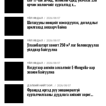
COP17-ын зочид, төлөөлөгчдөд үйлчлэх 250
Одоогоор АНУ даяар 13 мужид 90 гаруй томоохон ой,
орчим жолоочийг сургалтад х...
хээрийн түймэр идэвхтэй үргэлжилж байгаагийн
талаас илүү нь Орегон болон Вашингтон мужид
ҮЙЛ ЯВДАЛ
2026/08/07
бүртгэгдсэн байна. Цаг уурын байгууллагууд ойрын
Шатахууны нөөцийг нэмэгдүүлэх, доголдлыг
өдрүүдэд агаарын температур дахин огцом
арилгахад анхаарч байна
нэмэгдэж, хуурайшилт эрчимжих төлөвтэй байгааг
анхааруулсан бөгөөд энэ нь гал унтраах ажиллагаанд
ҮЙЛ ЯВДАЛ
2026/08/07
шинэ сорилт учруулж болзошгүйг онцолжээ.
Улаанбаатарт хоногт 250 м³ лаг боловсруулах
үйлдвэр байгуулна
ҮЙЛ ЯВДАЛ
2026/08/07
Нэгдүгээр ангийн элсэлтийг E-Mongolia-аар
зохион байгуулна
ДЭЛХИЙ НИЙТЭЭР..
2026/08/07
Францад иргэд рүү зөвшөөрөлгүй
сурталчилгааны дуудлага хийхийг хориг...