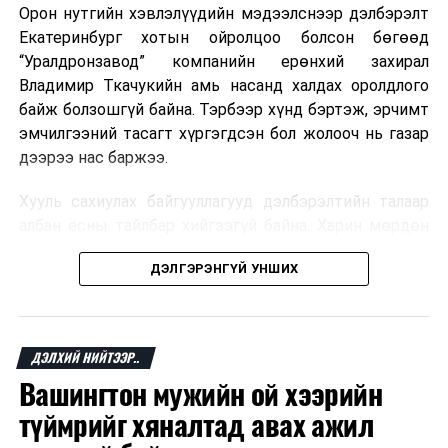
Орон нутгийн хэвлэлүүдийн мэдээлснээр дэлбэрэлт
Мароккогийн хөдөлмөр эрхлэлтийн сайд мэдэгджээ.
Екатеринбург хотын ойролцоо болсон бөгөөд
“Уралдронзавод” компанийн ерөнхий захирал
Владимир Ткачукийн амь насанд халдах оролдлого
байж болзошгүй байна. Тэрбээр хүнд бэртэж, эрчимт
эмчилгээний тасагт хүргэгдсэн бол жолооч нь газар
дээрээ нас баржээ.
Хууль сахиулах байгууллагууд дэлбэрэлтийн талаар
албан ёсны тайлбар хийгээгүй байна. Харин мөрдөн
шалгах байгууллага олон нийтэд аюултай аргаар
ДЭЛГЭРЭНГҮЙ УНШИХ
хүний амь насанд халдахыг завдсан гэх үндэслэлээр
эрүүгийн хэрэг үүсгэсэн талаар эх сурвалж
мэдээлжээ.
ДЭЛХИЙ НИЙТЭЭР..
“Уралдронзавод” компани 2023 онд Екатеринбург
Вашингтон мужийн ой хээрийн
хотод байгуулагдсан бөгөөд нисгэгчгүй нисэх
төхөөрөмж үйлдвэрлэдэг аж. Тус компанийн 2025
түймрийг хяналтад авах ажил
оны орлого 6.2 тэрбум рубль, цэвэр ашиг нь 1.9