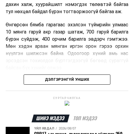
дахин халж, хуурайшилт нэмэгдэх төлөвтэй байгаа
тул нөхцөл байдал бүрэн тогтворжоогүй байгаа аж.
Өнгөрсөн бямба гарагаас эхэлсэн түймрийн улмаас
10 мянга гаруй акр газар шатаж, 700 гаруй барилга
бүрэн сүйдэж, 400 орчим барилга эвдэрч гэмтжээ.
Мөн хэдэн арван мянган иргэн орон гэрээ орхин
нүүлгэн шилжсэн байна. Одоогоор хүний амь нас
эрсэдсэн тохиолдол бүртгэгдээгүй бөгөөд сураггүй
байсан бүх хүнийг олжээ.
ДЭЛГЭРЭНГҮЙ УНШИХ
Албаныхны мэдээлснээр түймрийн нэг голомтыг
санаатайгаар тавьсан байж болзошгүй хэрэгт 37
настай Аарон Фариначчиг баривчилж, галдан
СУРТАЛЧИЛГАА
шатаасан гэх үндэслэлээр эрүүгийн хэрэг үүсгэн
шалгаж байна. Харин бусад хоёр түймрийн
шалтгааныг үргэлжлүүлэн тогтоож байгаа бөгөөд
ШИНЭ МЭДЭЭ
ТОП МЭДЭЭ
аянгын улмаас үүсээгүй гэж үзэж байгаа аж.
ҮЙЛ ЯВДАЛ
2026/08/07