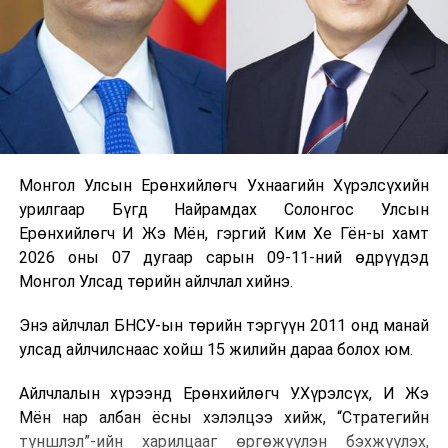
Монгол Улсын Ерөнхийлөгч Ухнаагийн Хүрэлсүхийн
урилгаар Бүгд Найрамдах Солонгос Улсын
Ерөнхийлөгч И Жэ Мён, гэргий Ким Хе Гён-ы хамт
2026 оны 07 дугаар сарын 09-11-ний өдрүүдэд
Монгол Улсад төрийн айлчлал хийнэ.
Энэ айлчлал БНСУ-ын төрийн тэргүүн 2011 онд манай
улсад айлчилснаас хойш 15 жилийн дараа болох юм.
Айлчлалын хүрээнд Ерөнхийлөгч У.Хүрэлсүх, И Жэ
Мён нар албан ёсны хэлэлцээ хийж, “Стратегийн
түншлэл”-ийн харилцааг өргөжүүлэн бэхжүүлэх,