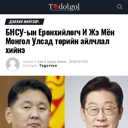
ДЭЛХИЙ НИЙТЭЭР..
БНСУ-ын Ерөнхийлөгч И Жэ Мён
Монгол Улсад төрийн айлчлал
хийнэ
Огноо:
1 сар 6 өдөр.өмнө
,
2026/07/03
Сэтгүүлч:
Тодотгол