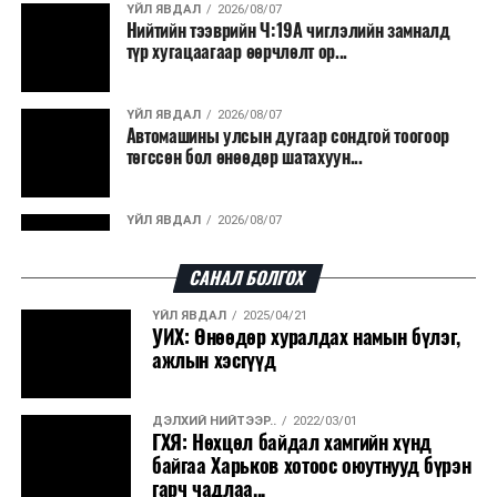
ҮЙЛ ЯВДАЛ
2026/08/07
Нийтийн тээврийн Ч:19А чиглэлийн замналд
түр хугацаагаар өөрчлөлт ор...
ҮЙЛ ЯВДАЛ
2026/08/07
Автомашины улсын дугаар сондгой тоогоор
төгссөн бол өнөөдөр шатахуун...
ҮЙЛ ЯВДАЛ
2026/08/07
Улаанбаатарт өдөртөө 30 хэм дулаан
САНАЛ БОЛГОХ
ҮЙЛ ЯВДАЛ
2025/04/21
ДЭЛХИЙ НИЙТЭЭР..
2026/08/06
УИХ: Өнөөдөр хуралдах намын бүлэг,
“Уралдронзавод” компанийн ерөнхий
ажлын хэсгүүд
захирлын автомашиныг дэлбэлжээ...
ДЭЛХИЙ НИЙТЭЭР..
2022/03/01
ҮЙЛ ЯВДАЛ
2026/08/06
ГХЯ: Нөхцөл байдал хамгийн хүнд
Сүхбаатар боомтоор тав хоногт 10 мянга гаруй
байгаа Харьков хотоос оюутнууд бүрэн
тонн АИ-92 автобензин и...
гарч чадлаа...