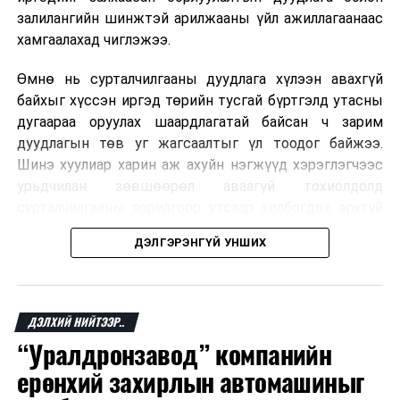
залилангийн шинжтэй арилжааны үйл ажиллагаанаас
хамгаалахад чиглэжээ.
Өмнө нь сурталчилгааны дуудлага хүлээн авахгүй
байхыг хүссэн иргэд төрийн тусгай бүртгэлд утасны
дугаараа оруулах шаардлагатай байсан ч зарим
дуудлагын төв уг жагсаалтыг үл тоодог байжээ.
Шинэ хуулиар харин аж ахуйн нэгжүүд хэрэглэгчээс
урьдчилан зөвшөөрөл аваагүй тохиолдолд
сурталчилгааны зорилгоор утсаар холбогдох эрхгүй
болно. Иргэн өгсөн зөвшөөрлөө хүссэн үедээ цуцлах
ДЭЛГЭРЭНГҮЙ УНШИХ
боломжтой.
Францын эрх баригчдын тооцоолсноор тус улсын
иргэдийн дөрөвний гурав орчим нь долоо хоног бүр
ДЭЛХИЙ НИЙТЭЭР..
дор хаяж нэг удаа хүсээгүй сурталчилгааны дуудлага
“Уралдронзавод” компанийн
хүлээн авдаг бөгөөд олон хүн үүнээс ч олон
ерөнхий захирлын автомашиныг
дуудлагад өртдөг байна. Хэрэглэгчийн эрхийг
хамгаалах 11 байгууллага 2024 онд хамтран