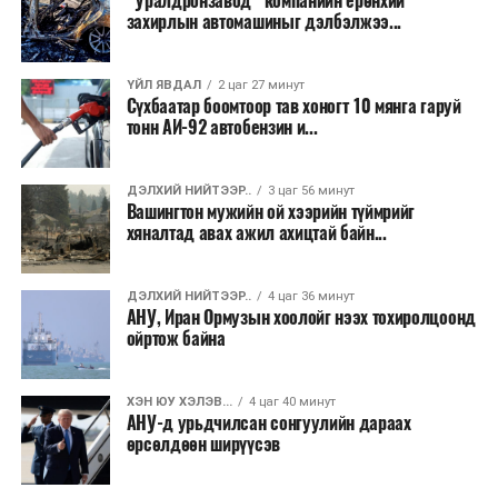
“Уралдронзавод” компанийн ерөнхий
Энэ хугацаанд хүүхэд бүртгэх дэмжлэгийн баг
захирлын автомашиныг дэлбэлжээ...
сургуулиуд дээр ажиллахгүй.
ҮЙЛ ЯВДАЛ
2 цаг 27 минут
Их, дээд сургуулийн хичээл
Сүхбаатар боомтоор тав хоногт 10 мянга гаруй
тонн АИ-92 автобензин и...
2026 оны 9 дүгээр сарын 1-нээс цахимаар
эхэлнэ.
ДЭЛХИЙ НИЙТЭЭР..
3 цаг 56 минут
2026 оны 9 дүгээр сарын 14-нөөс танхимаар
Вашингтон мужийн ой хээрийн түймрийг
хяналтад авах ажил ахицтай байн...
үргэлжилнэ.
Оюутны дотуур байр
ДЭЛХИЙ НИЙТЭЭР..
4 цаг 36 минут
АНУ, Иран Ормузын хоолойг нээх тохиролцоонд
2026 оны 9 дүгээр сарын 13-наас оюутнуудыг
ойртож байна
дотуур байранд оруулж эхэлнэ.
Сургууль, цэцэрлэгийн үйл ажиллагааны
ХЭН ЮУ ХЭЛЭВ...
4 цаг 40 минут
АНУ-д урьдчилсан сонгуулийн дараах
зохицуулалт
өрсөлдөөн ширүүсэв
2026 оны 8 дугаар сарын 17–28-ны өдрүүдэд