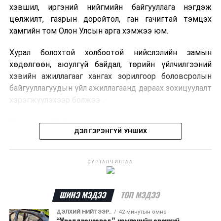
хэвшил, иргэний нийгмийн байгууллага нэгдэж
цөлжилт, газрын доройтол, ган гачигтай тэмцэх
хамгийн том Олон Улсын арга хэмжээ юм.
Хурал болохтой холбоотой нийслэлийн замын
хөдөлгөөн, аюулгүй байдал, төрийн үйлчилгээний
хэвийн ажиллагааг хангах зорилгоор боловсролын
байгууллагуудын үйл ажиллагаанд дараах зохицуулалт
хэрэгжүүлэхээр болжээ .
Цэцэрлэгийн бүртгэл
ДЭЛГЭРЭНГҮЙ УНШИХ
2026 оны 8 дугаар сарын 10–23-ны өдрүүдэд
E-Mongolia системээр бүртгэнэ.
СУРТАЛЧИЛГАА
Нэгдүгээр ангийн элсэлт
ШИНЭ МЭДЭЭ
ТОП МЭДЭЭ
2026 оны 8 дугаар сарын 17–28-ны өдрүүдэд
E-Mongolia системээр бүртгэнэ.
ДЭЛХИЙ НИЙТЭЭР..
42 минутын өмнө