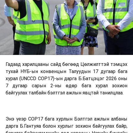
Гадаад харилцааны сайд бөгөөд Цөлжилттэй тэмцэх
тухай НҮБ-ын конвенцын Талуудын 17 дугаар бага
хурал (UNCCD COP17)-ын дарга Б.Батцэцэг 2026 оны
7 дугаар сарын 2-ны өдөр бага хурал зохион
байгуулах талбайн бэлтгэл ажлын явцтай танилцлаа.
Энэ үеэр COP17 бага хурлын Бэлтгэл ажлын албаны
дарга Б.Гантуяа болон хурлыг зохион байгуулах байр,