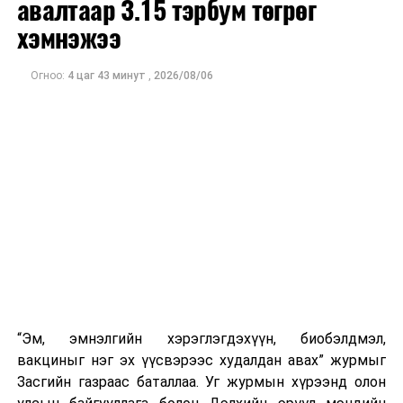
авалтаар 3.15 тэрбум төгрөг
хэмнэжээ
Огноо:
4 цаг 43 минут
,
2026/08/06
“Эм, эмнэлгийн хэрэглэгдэхүүн, биобэлдмэл,
вакциныг нэг эх үүсвэрээс худалдан авах” журмыг
Засгийн газраас баталлаа. Уг журмын хүрээнд олон