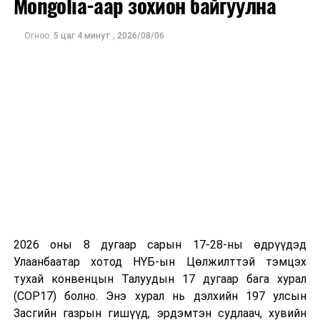
Mongolia-аар зохион байгуулна
Мөн чанаргүй болон хуурамч эмийн эрсдэлийг
бууруулж, эмийн үнийн өсөлтийг сааруулснаар
Огноо:
5 цаг 4 минут
,
2026/08/06
иргэдийн санхүүгийн дарамтыг багасгах боломж
бүрдэнэ гэж үзжээ.
2026 оны 8 дугаар сарын 17-28-ны өдрүүдэд
Улаанбаатар хотод НҮБ-ын Цөлжилттэй тэмцэх
тухай конвенцын Талуудын 17 дугаар бага хурал
(COP17) болно. Энэ хурал нь дэлхийн 197 улсын
Засгийн газрын гишүүд, эрдэмтэн судлаач, хувийн