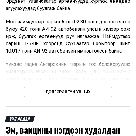
Эрдэнэт, Улаанбаатар өртөөнүүдэд хүргэж, өнөөдөр
агуулахуудад буулгаж байна.
Мөн наймдугаар сарын 6-ны 02:30 цагт долоон вагон
буюу 420 тонн АИ-92 автобензин улсын хилээр орж
ирж, буулгах өртөөнүүд рүү илгээжээ. Наймдугаар
сарын 1-5-ны хооронд Сүхбаатар боомтоор нийт
10,017 тонн АИ-92 автобензин импортолсон байна.
Үүнээс гадна Ангарскийн газрын тос боловсруулах
үйлдвэрээс ачсан 33 вагон буюу 1,980 тонн АИ-92
автобензин өнөөдөр Монгол Улсын хилээр орж
ирэхээр болжээ.
ДЭЛГЭРЭНГҮЙ УНШИХ
Төмөр зам, гааль, холбогдох байгууллага болон
шатахуун импортлогч аж ахуйн нэгжүүд хамтран
шатахууныг агуулах, түгээх станцуудад хоногийн
ҮЙЛ ЯВДАЛ
турш тасралтгүй хүргэж, хангамжийг хэвийн
Эм, вакцины нэгдсэн худалдан
болгохоор ажиллаж байна.