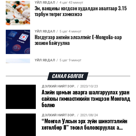
нийслэлийн бүх сургууль, цэцэрлэгт ажлын
ҮЙЛ ЯВДАЛ
4 цаг 43 минут
Эм, вакцины нэгдсэн худалдан авалтаар 3.15
байранд элсэлт, бүртгэл болон бусад аливаа
тэрбум төгрөг хэмнэжээ
арга хэмжээ зохион байгуулахгүй болно.
ҮЙЛ ЯВДАЛ
5 цаг 4 минут
Нэгдүгээр ангийн элсэлтийг E-Mongolia-аар
зохион байгуулна
ҮЙЛ ЯВДАЛ
5 цаг 9 минут
Улсын чанартай хатуу хучилттай авто замын
талаас илүү хувь нь 13-аас...
САНАЛ БОЛГОХ
ДЭЛХИЙ НИЙТЭЭР..
2023/10/23
ҮЙЛ ЯВДАЛ
5 цаг 13 минут
Азийн цомын аварга шалгаруулах уран
Засгийн газар энэ оныг дуустал санхүүгийн
сайхны гимнастикийн тэмцээн Монголд
хэмнэлтийн горимд шилжинэ
болно
ДЭЛХИЙ НИЙТЭЭР..
2021/08/24
ХЭН ЮУ ХЭЛЭВ...
5 цаг 41 минут
“Монгол Улсын эрх зүйн шинэтгэлийн
Шатахууны импортын гаалийн албан татварыг
хөтөлбөр II” төсөл боловсруулах а...
2027 оны хоёрдугаар сарын ...