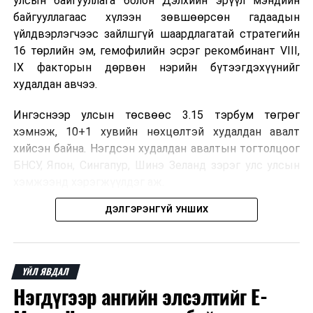
улсын байгууллага болон Дэлхийн эрүүл мэндийн
байгууллагаас хүлээн зөвшөөрсөн гадаадын
үйлдвэрлэгчээс зайлшгүй шаардлагатай стратегийн
16 төрлийн эм, гемофилийн эсрэг рекомбинант VIII,
IX факторын дөрвөн нэрийн бүтээгдэхүүнийг
худалдан авчээ.
Ингэснээр улсын төсвөөс 3.15 тэрбум төгрөг
хэмнэж, 10+1 хувийн нөхцөлтэй худалдан авалт
хийсэн байна. Нэгдсэн худалдан авалтын тогтолцоог
БНСУ, Япон, Сингапур, Шинэ Зеланд зэрэг улс улсын
хэмжээнд хэрэгжүүлдэг аж.
ДЭЛГЭРЭНГҮЙ УНШИХ
Нэг эх үүсвэрээс худалдан авах тогтолцоо нь бөөний
үнийн хөнгөлөлт эдлэх, улсын төсвийн зардлыг
бууруулах, ДЭМБ-ын хатуу зохицуулалттай
үйлдвэрээс эмийг боломжийн үнээр авах, зах зээлд
ҮЙЛ ЯВДАЛ
ховорддог эмийн хангамжийг тасалдуулахгүй байх
Нэгдүгээр ангийн элсэлтийг E-
давуу талтай.