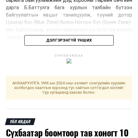
барилга байгууламжийн дэд хорооны Нарийн бичгийн
дарга Б.Баттулга бага хурлын талбайн бүтээн
байгуулалтын явцыг танилцуулж, түүний дотор
Цэнхэр бүс (Blue Zone) болон Ногоон бүс (Green Zone)-
ийн байгууламж, зохион байгуулалтын бэлтгэл ажлын
талаар дэлгэрэнгүй мэдээлэв.
ДЭЛГЭРЭНГҮЙ УНШИХ
СУРТАЛЧИЛГАА
Монгол Улс ирэх 8 дугаар сарын 17-28-ны өдрүүдэд
UNCCD COP17 бага хурлыг эх орондоо зохион
байгуулснаар байгаль орчин, уур амьсгалын өөрчлөлт,
АНХААРУУЛГА: УИХ-ын 2024 оны ээлжит сонгуулийн хуулийн
газрын доройтол, цөлжилттэй тэмцэх чиглэлээрх
холбогдох заалтын хүрээнд тус сайтын сэтгэгдэл хэсгийг
түр хугацаанд хаасан болно.
олон улсын хамтын ажиллагааг шинэ шатанд гаргах,
тогтвортой хөгжлийн зорилтуудын хэрэгжилтийг
ахиулах, дэлхий нийтийн хамтын ажиллагааг
бэхжүүлэх бүх нийтийн хүчин чармайлтад бодит хувь
ҮЙЛ ЯВДАЛ
нэмэр оруулах юм.
Сүхбаатар боомтоор тав хоногт 10