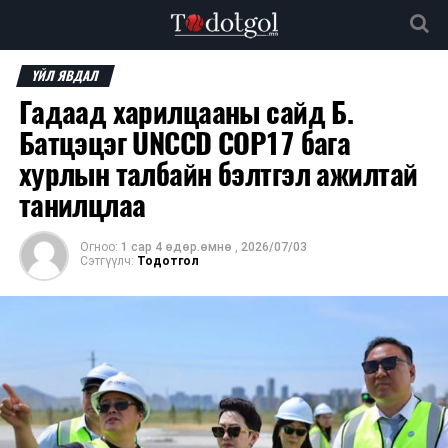
ҮЙЛ ЯВДАЛ
Гадаад харилцааны сайд Б.
Батцэцэг UNCCD COP17 бага
хурлын талбайн бэлтгэл ажилтай
танилцлаа
Огноо:
1 сар 4 өдөр.өмнө
,
2026/07/03
Сэтгүүлч:
Тодотгол