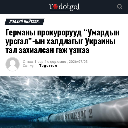
ДЭЛХИЙ НИЙТЭЭР..
Германы прокурорууд “Умардын
урсгал”-ын халдлагыг Украины
тал захиалсан гэж үзжээ
Огноо:
1 сар 4 өдөр.өмнө
,
2026/07/03
Сэтгүүлч:
Тодотгол