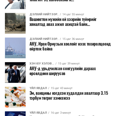
байдал үргэлжилсээр байгаа юм.
ДЭЛХИЙ НИЙТЭЭР..
14 цаг 55 минут
Вашингтон мужийн ой хээрийн түймрийг
хяналтад авах ажил ахицтай байн...
ДЭЛХИЙ НИЙТЭЭР..
15 цаг 36 минут
АНУ, Иран Ормузын хоолойг нээх тохиролцоонд
ойртож байна
ХЭН ЮУ ХЭЛЭВ...
15 цаг 39 минут
АНУ-д урьдчилсан сонгуулийн дараах
өрсөлдөөн ширүүсэв
ҮЙЛ ЯВДАЛ
15 цаг 43 минут
Эм, вакцины нэгдсэн худалдан авалтаар 3.15
тэрбум төгрөг хэмнэжээ
ҮЙЛ ЯВДАЛ
16 цаг 3 минут