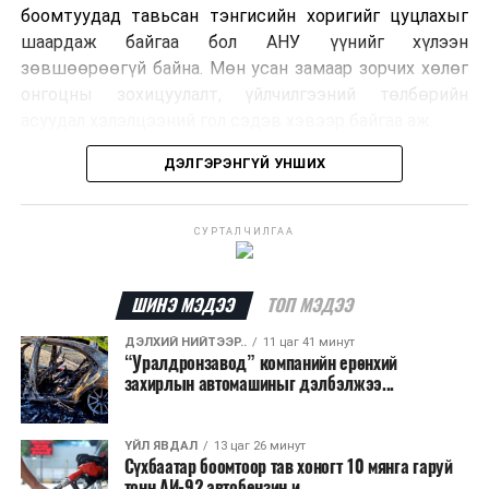
боомтуудад тавьсан тэнгисийн хоригийг цуцлахыг
шаардаж байгаа бол АНУ үүнийг хүлээн
зөвшөөрөөгүй байна. Мөн усан замаар зорчих хөлөг
онгоцны зохицуулалт, үйлчилгээний төлбөрийн
асуудал хэлэлцээний гол сэдэв хэвээр байгаа аж.
ДЭЛГЭРЭНГҮЙ УНШИХ
Хэлэлцээрийн төсөлд Персийн булан руу нэвтрэх
хөлөг онгоцыг Ираны тал, булангаас гарах
хөдөлгөөнийг Оманы тал зохицуулах хувилбар
СУРТАЛЧИЛГАА
тусгагдсан талаар мэдээлжээ. Харин үйлчилгээний
төлбөр авах асуудал дээр талууд нэгдсэн байр
сууринд хүрээгүй байна.
ШИНЭ МЭДЭЭ
ТОП МЭДЭЭ
ДЭЛХИЙ НИЙТЭЭР..
11 цаг 41 минут
Ормузын хоолой дахин нээгдсэнээр дэлхийн газрын
“Уралдронзавод” компанийн ерөнхий
тосны нийлүүлэлт хэвийн болж, эрчим хүчний зах
захирлын автомашиныг дэлбэлжээ...
зээлд үүсээд буй дарамт буурах боломжтой гэж
шинжээчид үзэж байна. Гэвч бүс нутгийн аюулгүй
ҮЙЛ ЯВДАЛ
13 цаг 26 минут
байдлын нөхцөл байдал тогтворжоогүй бөгөөд
Сүхбаатар боомтоор тав хоногт 10 мянга гаруй
хэлэлцээр эцэслэн батлагдах хүртэл тодорхойгүй
тонн АИ-92 автобензин и...