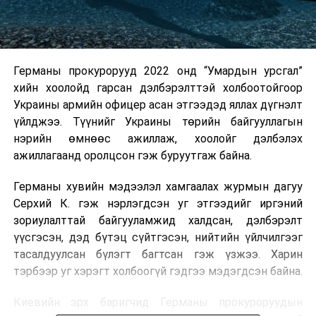
Германы прокурорууд 2022 онд “Умардын урсгал”
хийн хоолойд гарсан дэлбэрэлттэй холбоотойгоор
Украины армийн офицер асан этгээдэд яллах дүгнэлт
үйлджээ. Түүнийг Украины төрийн байгууллагын
нэрийн өмнөөс ажиллаж, хоолойг дэлбэлэх
ажиллагаанд оролцсон гэж буруутгаж байна.
Германы хувийн мэдээлэл хамгаалах журмын дагуу
Серхий К. гэж нэрлэгдсэн уг этгээдийг иргэний
зориулалттай байгууламжид халдсан, дэлбэрэлт
үүсгэсэн, дэд бүтэц сүйтгэсэн, нийтийн үйлчилгээг
тасалдуулсан бүлэгт багтсан гэж үзжээ. Харин
тэрбээр уг хэрэгт холбоогүй гэдгээ мэдэгдсэн байна.
Киевийн эрх баригчид Германы прокуроруудын