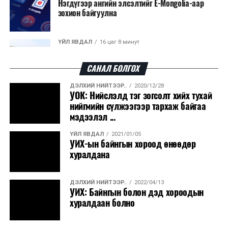
Нэгдүгээр ангийн элсэлтийг E-Mongolia-аар
зохион байгуулна
ҮЙЛ ЯВДАЛ
16 цаг 8 минут
Улсын чанартай хатуу хучилттай авто замын
талаас илүү хувь нь 13-аас...
САНАЛ БОЛГОХ
ДЭЛХИЙ НИЙТЭЭР..
2020/12/28
ҮЙЛ ЯВДАЛ
16 цаг 13 минут
УОК: Нийслэлд тэг зогсолт хийх тухай
Засгийн газар энэ оныг дуустал санхүүгийн
нийгмийн сүлжээгээр тархаж байгаа
хэмнэлтийн горимд шилжинэ
мэдээлэл ...
ҮЙЛ ЯВДАЛ
2021/01/05
ХЭН ЮУ ХЭЛЭВ...
16 цаг 40 минут
УИХ-ын байнгын хороод өнөөдөр
Шатахууны импортын гаалийн албан татварыг
хуралдана
2027 оны хоёрдугаар сарын ...
ДЭЛХИЙ НИЙТЭЭР..
2022/04/13
ҮЙЛ ЯВДАЛ
16 цаг 51 минут
УИХ: Байнгын болон дэд хороодын
Нөөцийн махны хяналтын тогтолцоог
хуралдаан болно
шинэчилнэ