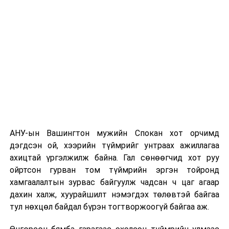
байна.
АНУ-ын Вашингтон мужийн Спокан хот орчимд
дэгдсэн ой, хээрийн түймрийг унтраах ажиллагаа
ахицтай үргэлжилж байна. Гал сөнөөгчид хот руу
ойртсон гурван том түймрийн эргэн тойронд
хамгаалалтын зурвас байгуулж чадсан ч цаг агаар
дахин халж, хуурайшилт нэмэгдэх төлөвтэй байгаа
тул нөхцөл байдал бүрэн тогтворжоогүй байгаа аж.