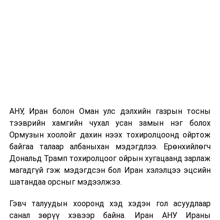
бүртгэгдсэн байна. Цаг уурын байгууллагууд ойрын
өдрүүдэд агаарын температур дахин огцом
нэмэгдэж, хуурайшилт эрчимжих төлөвтэй байгааг
анхааруулсан бөгөөд энэ нь гал унтраах ажиллагаанд
шинэ сорилт учруулж болзошгүйг онцолжээ.
АНУ, Иран болон Оман улс дэлхийн газрын тосны
тээврийн хамгийн чухал усан замын нэг болох
Ормузын хоолойг дахин нээх тохиролцоонд ойртож
байгаа талаар албаныхан мэдэгдлээ. Ерөнхийлөгч
Дональд Трамп тохиролцоог ойрын хугацаанд зарлаж
магадгүй гэж мэдэгдсэн бол Иран хэлэлцээ эцсийн
шатандаа орсныг мэдээлжээ.
Гэвч талуудын хооронд хэд хэдэн гол асуудлаар
санал зөрүү хэвээр байна. Иран АНУ Ираны