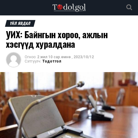
ҮЙЛ ЯВДАЛ
УИХ: Байнгын хороо, ажлын
хэсгүүд хуралдана
Огноо:
2 жил 10 сар.өмнө
,
2023/10/12
Сэтгүүлч:
Тодотгол