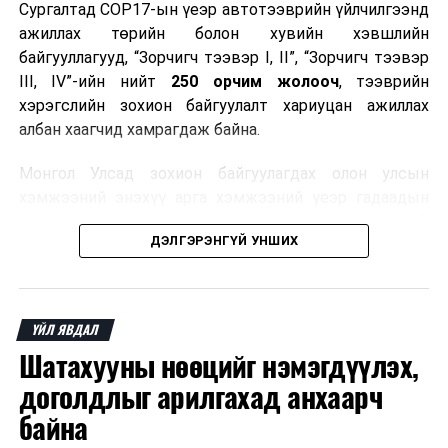
Сургалтад COP17-ын үеэр автотээврийн үйлчилгээнд
холбоотой
ажиллах төрийн болон хувийн хэвшлийн
санал,
байгууллагууд, “Зорчигч тээвэр I, II”, “Зорчигч тээвэр
дүгнэлт
III, IV”-ийн нийт
250 орчим жолооч
, тээврийн
гаргаж,
хэрэгслийн зохион байгуулалт хариуцан ажиллах
цаашид
албан хаагчид хамрагдаж байна.
хэрэгжүүлэх
арга
Монгол Улсад зохион байгуулагдах олон улсын
хэмжээний
хэмжээний энэхүү арга хэмжээний үеэр гадаадын
талаар
зочид, төлөөлөгчдөд аюулгүй, шуурхай, соёлтой,
шийдвэрийн
ДЭЛГЭРЭНГҮЙ УНШИХ
мэргэжлийн түвшинд тээврийн үйлчилгээ үзүүлэх
төсөл
бэлтгэлийг хангах нь сургалтын гол зорилго юм.
боловсруулах
үүрэг бүхий
Сургалтаар COP17-ын ерөнхий ойлголт, ач холбогдол,
ажлын
ҮЙЛ ЯВДАЛ
зохион байгуулалтын онцлог, зочид, төлөөлөгчдийн
хэсгийн
Шатахууны нөөцийг нэмэгдүүлэх,
ангилал, үйлчилгээний стандарт, жолооч нарын үүрэг
хуралдаан
хариуцлага, сахилга бат, үйлчилгээний соёл, ёс зүй,
доголдлыг арилгахад анхаарч
мэргэжлийн харилцааны талаар нэгдсэн мэдээлэл
байна
ХОЁР. БАЙНГЫН ХОРООНЫ ХУРАЛДААН
өгчээ.