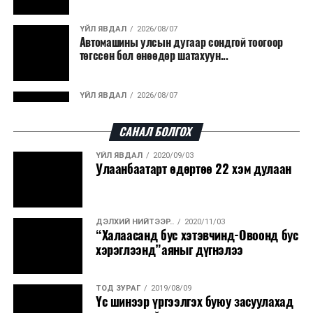
гарсан үнснээс фосфор сэргээн авах технологи
ашигладаг бол Нидерландад төвлөрсөн лаг
ҮЙЛ ЯВДАЛ
2026/08/07
Автомашины улсын дугаар сондгой тоогоор
боловсруулах үйлдвэрүүдээр дулаан, цахилгаан
төгссөн бол өнөөдөр шатахуун...
эрчим хүч үйлдвэрлэдэг.
Ийнхүү лаг хатаах, шатаах технологийг лагийн
ҮЙЛ ЯВДАЛ
2026/08/07
эзлэхүүнийг бууруулахын зэрэгцээ эрчим хүч
Улаанбаатарт өдөртөө 30 хэм дулаан
үйлдвэрлэх, нөөцийг дахин ашиглах чиглэлээр олон
САНАЛ БОЛГОХ
улсад өргөн ашиглаж байна.
ҮЙЛ ЯВДАЛ
2020/09/03
ДЭЛХИЙ НИЙТЭЭР..
2026/08/06
Улаанбаатарт өдөртөө 22 хэм дулаан
“Уралдронзавод” компанийн ерөнхий
захирлын автомашиныг дэлбэлжээ...
ДЭЛХИЙ НИЙТЭЭР..
2020/11/03
ҮЙЛ ЯВДАЛ
2026/08/06
“Халаасанд бус хэтэвчинд-Овоонд бус
Сүхбаатар боомтоор тав хоногт 10 мянга гаруй
хэрэглээнд”аяныг дүгнэлээ
тонн АИ-92 автобензин и...
ТОД ЗУРАГ
2019/08/09
ДЭЛХИЙ НИЙТЭЭР..
2026/08/06
Үс шинээр үргээлгэх буюу засуулахад
Вашингтон мужийн ой хээрийн түймрийг