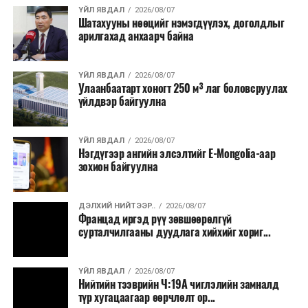
хэлбэрээр хэрэгжүүлэхээр тусгажээ.
ҮЙЛ ЯВДАЛ
2026/08/07
Шатахууны нөөцийг нэмэгдүүлэх, доголдлыг
арилгахад анхаарч байна
Лаг хатаах, шатаах технологи нь бохир ус цэвэрлэх
байгууламжаас гардаг лагийг байгаль орчинд аюулгүй
аргаар боловсруулж, эзлэхүүнийг эрс бууруулах
ҮЙЛ ЯВДАЛ
2026/08/07
Улаанбаатарт хоногт 250 м³ лаг боловсруулах
зориулалттай. Лагийг өндөр температурт шатааснаар
үйлдвэр байгуулна
эзлэхүүн нь 90 хүртэл хувиар буурч, бактери, вирус
болон бусад өвчин үүсгэгч бичил биетнийг устгах
боломжтой.
ҮЙЛ ЯВДАЛ
2026/08/07
Нэгдүгээр ангийн элсэлтийг E-Mongolia-аар
зохион байгуулна
Түүнчлэн шаталтын явцад үүсэх дулааныг цахилгаан
болон дулааны эрчим хүч үйлдвэрлэхэд ашиглаж
болдог. Зарим технологийн хувьд шаталтын дараа
ДЭЛХИЙ НИЙТЭЭР..
2026/08/07
Францад иргэд рүү зөвшөөрөлгүй
үлдэх үнснээс фосфор зэрэг ашигт эрдсийг сэргээн
сурталчилгааны дуудлага хийхийг хориг...
авах боломжтой аж.
Япон, Герман, Швейцар, Нидерланд, Өмнөд Солонгос
ҮЙЛ ЯВДАЛ
2026/08/07
зэрэг улс лаг хатаах, шатаах технологийг ашиглаж
Нийтийн тээврийн Ч:19А чиглэлийн замналд
түр хугацаагаар өөрчлөлт ор...
байна. Тухайлбал, Германд лаг шатаах үйлдвэрээс