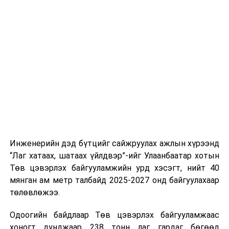
тээврийн үйлчилгээг аюулгүй, шуурхай, зохион
хэвийн горимоор ажлаа үргэлжүүлнэ гэж найдаж
байгуулалттай явуулах, үйлчилгээний нэгдсэн
байна. Шатахууны нөөцийг нэмэгдүүлэх,
стандарт, сахилга хариуцлагыг хэвшүүлэх бэлтгэл
нийлүүлэлтийг тогтворжуулах хүрээнд бусад эх
ажлын нэг хэсэг гэж
Зам, тээврийн яамнаас
үүсвэрийг нэмэгдүүлэх чиглэлд анхаарч байна.
мэдээллээ.
Замын-Үүд боомтоор 2000 тонн дизель түлш орж
ирсэн бөгөөд шилжүүлэн ачих ажиллагаа хийгдэж
байна" гэлээ
гэж Аж үйлдвэр, эрдэс баялгийн яамнаас
мэдээллээ.
Инженерийн дэд бүтцийг сайжруулах ажлын хүрээнд
“Лаг хатаах, шатаах үйлдвэр”-ийг Улаанбаатар хотын
Төв цэвэрлэх байгууламжийн урд хэсэгт, нийт 40
мянган ам метр талбайд 2025-2027 онд байгуулахаар
төлөвлөжээ.
Одоогийн байдлаар Төв цэвэрлэх байгууламжаас
хоногт дунджаар 238 тонн лаг гардаг бөгөөд