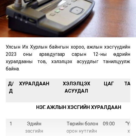
Улсын Их Хурлын байнгын хороо, ажлын хэсгүүдийн
2023 оны аравдугаар сарын 12-ны өдрийн
хуралдааны тов, хэлэлцэх асуудлыг танилцуулж
байна.
Д/
ХУРАЛДААН
ХЭЛЭЛЦЭХ
ЦАГ
ТАН
Д
АСУУДАЛ
НЭГ. АЖЛЫН ХЭСГИЙН ХУРАЛДААН
1
Эдийн
Төрийн болон
09.00
“Үнд
засгийн
орон нутгийн
хуу