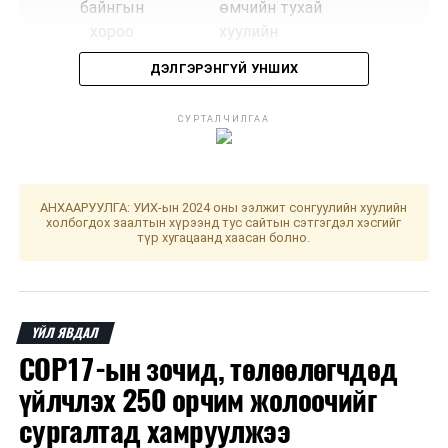
байнгын
өмчийн тухай
хороо
хуулийн
шинэчилсэн
ДЭЛГЭРЭНГҮЙ УНШИХ
найруулгын
төсөл болон
СУРТАЛЧИЛГАА
хамт өргөн
мэдүүлсэн
хуулийн
төслүүдийг
АНХААРУУЛГА: УИХ-ын 2024 оны ээлжит сонгуулийн хуулийн
хэлэлцүүлэгт
холбогдох заалтын хүрээнд тус сайтын сэтгэгдэл хэсгийг
түр хугацаанд хаасан болно.
бэлтгэх үүрэг
бүхий ажлын
дэд хэсгийн
хуралдаан
ҮЙЛ ЯВДАЛ
COP17-ын зочид, төлөөлөгчдөд
2
Нийгмийн
Хувийн
14.00
“Үнд
үйлчлэх 250 орчим жолоочийг
бодлогын
нэмэлт
хуу
сургалтад хамруулжээ
байнгын
тэтгэврийн
хороо
тухай хуулийн