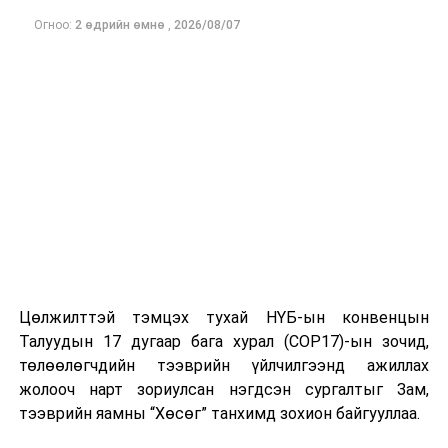
төсөл болон
Огноо:
2 өдрийн өмнө
,
2026/08/07
хамт өргөн
мэдүүлсэн
хуулийн
төслүүдийг
хэлэлцүүлэгт
бэлтгэх үүрэг
бүхий ажлын
дэд хэсгийн
хуралдаан
3
Боловсрол,
Монгол хэл,
14.00
“Их з
соёл,
бичгийн
Цөлжилттэй тэмцэх тухай НҮБ-ын конвенцын
шинжлэх
үнэлэмж,
Талуудын 17 дугаар бага хурал (COP17)-ын зочид,
ухаан,
хэрэглээ, эрх
төлөөлөгчдийн тээврийн үйлчилгээнд ажиллах
спортын
зүйн орчныг
жолооч нарт зориулсан нэгдсэн сургалтыг Зам,
байнгын
боловсронгуй
тээврийн яамны “Хөсөг” танхимд зохион байгууллаа.
хороо
болгохтой