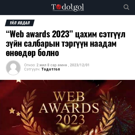
ҮЙЛ ЯВДАЛ
“Web awards 2023” цахим сэтгүүл
зүйн салбарын тэргүүн наадам
өнөөдөр болно
Огноо:
2 жил 8 сар.өмнө
,
2023/12/01
Сэтгүүлч:
Тодотгол