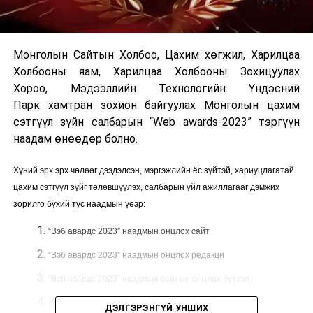
Монголын Сайтын Холбоо, Цахим хөгжил, Харилцаа
Холбооны яам, Харилцаа Холбооны Зохицуулах
Хороо, Мэдээллийн Технологийн Үндэсний
Парк хамтран зохион байгуулах Монголын цахим
сэтгүүл зүйн салбарын “Web awards-2023” тэргүүн
наадам өнөөдөр болно.
Хүний эрх эрх чөлөөг дээдэлсэн, мэргэжлийн ёс зүйтэй, хариуцлагатай
цахим сэтгүүл зүйг төлөвшүүлэх, салбарын үйл ажиллагааг дэмжих
зорилго бүхий тус наадмын үеэр:
“Вэб авардс 2023” наадмын
онцлох сайт
“Вэб авардс 2023”
наадмын онцлох редакци
“Вэб авардс 2023”
наадмын сайтын онцлох бүтээл
“Вэб авардс 2023”
наадмын онцлох дебют сайт
ДЭЛГЭРЭНГҮЙ УНШИХ