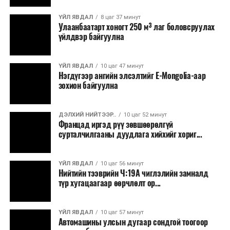
байгууламжаас гардаг лагийг байгаль орчинд аюулгүй
аргаар боловсруулж, эзлэхүүнийг эрс бууруулах
ҮЙЛ ЯВДАЛ
8 цаг 37 минут
Улаанбаатарт хоногт 250 м³ лаг боловсруулах
зориулалттай. Лагийг өндөр температурт шатааснаар
үйлдвэр байгуулна
эзлэхүүн нь 90 хүртэл хувиар буурч, бактери, вирус
болон бусад өвчин үүсгэгч бичил биетнийг устгах
боломжтой.
ҮЙЛ ЯВДАЛ
10 цаг 47 минут
Нэгдүгээр ангийн элсэлтийг E-Mongolia-аар
зохион байгуулна
Түүнчлэн шаталтын явцад үүсэх дулааныг цахилгаан
болон дулааны эрчим хүч үйлдвэрлэхэд ашиглаж
болдог. Зарим технологийн хувьд шаталтын дараа
ДЭЛХИЙ НИЙТЭЭР..
10 цаг 52 минут
Францад иргэд рүү зөвшөөрөлгүй
үлдэх үнснээс фосфор зэрэг ашигт эрдсийг сэргээн
сурталчилгааны дуудлага хийхийг хориг...
авах боломжтой аж.
Япон, Герман, Швейцар, Нидерланд, Өмнөд Солонгос
ҮЙЛ ЯВДАЛ
10 цаг 56 минут
зэрэг улс лаг хатаах, шатаах технологийг ашиглаж
Нийтийн тээврийн Ч:19А чиглэлийн замналд
түр хугацаагаар өөрчлөлт ор...
байна. Тухайлбал, Германд лаг шатаах үйлдвэрээс
гарсан үнснээс фосфор сэргээн авах технологи
ашигладаг бол Нидерландад төвлөрсөн лаг
ҮЙЛ ЯВДАЛ
10 цаг 57 минут
Автомашины улсын дугаар сондгой тоогоор
боловсруулах үйлдвэрүүдээр дулаан, цахилгаан