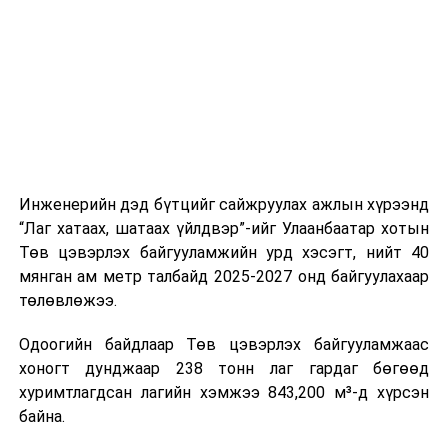
үүсвэрийг нэмэгдүүлэх чиглэлд анхаарч байна.
мэдээллээ.
Замын-Үүд боомтоор 2000 тонн дизель түлш орж
ирсэн бөгөөд шилжүүлэн ачих ажиллагаа хийгдэж
байна" гэлээ
гэж Аж үйлдвэр, эрдэс баялгийн яамнаас
мэдээллээ.
Инженерийн дэд бүтцийг сайжруулах ажлын хүрээнд
“Лаг хатаах, шатаах үйлдвэр”-ийг Улаанбаатар хотын
Төв цэвэрлэх байгууламжийн урд хэсэгт, нийт 40
мянган ам метр талбайд 2025-2027 онд байгуулахаар
төлөвлөжээ.
Одоогийн байдлаар Төв цэвэрлэх байгууламжаас
хоногт дунджаар 238 тонн лаг гардаг бөгөөд
хуримтлагдсан лагийн хэмжээ 843,200 м³-д хүрсэн
байна.