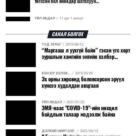
төгссөн бол өнөөдөр шатахуун...
эрчим хүч үйлдвэрлэдэг.
Ийнхүү лаг хатаах, шатаах технологийг лагийн
ҮЙЛ ЯВДАЛ
11 цаг 1 минут
эзлэхүүнийг бууруулахын зэрэгцээ эрчим хүч
Улаанбаатарт өдөртөө 30 хэм дулаан
үйлдвэрлэх, нөөцийг дахин ашиглах чиглэлээр олон
САНАЛ БОЛГОХ
улсад өргөн ашиглаж байна.
ТОД ЗУРАГ
2019/08/12
ДЭЛХИЙ НИЙТЭЭР..
2026/08/06
“Маргааш л уухгүй байя” гэсэн үгс хорт
“Уралдронзавод” компанийн ерөнхий
зуршлын хамгийн энгийн хэлбэр...
захирлын автомашиныг дэлбэлжээ...
ХЭН ЮУ ХЭЛЭВ...
2019/09/09
ҮЙЛ ЯВДАЛ
2026/08/06
Эх орны хөрсөнд боловсорсон эрүүл
Сүхбаатар боомтоор тав хоногт 10 мянга гаруй
хүнсээ худалдан авцгаая
тонн АИ-92 автобензин и...
ҮЙЛ ЯВДАЛ
2021/01/25
ДЭЛХИЙ НИЙТЭЭР..
2026/08/06
ЭМЯ-наас "COVID-19"-ийн нөхцөл
Вашингтон мужийн ой хээрийн түймрийг
байдлын талаар мэдээлж байна
хяналтад авах ажил ахицтай байн...
ДЭЛХИЙ НИЙТЭЭР..
2021/04/13
ДЭЛХИЙ НИЙТЭЭР..
2026/08/06