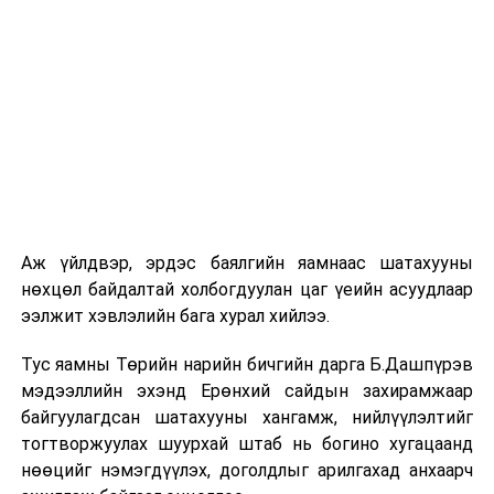
шат, маршрут, хөдөлгөөний зохион байгуулалт,
цагийн менежмент, мэдээлэл дамжуулах журам,
холбогдох байгууллагуудын уялдаа холбоо, аюулгүй
ажиллагааны чиглэлээр жолооч нарыг сургалт, арга
зүйгээр хангаж байна.
Мөн зам тээврийн осол, саатал болон бусад эрсдэл,
онцгой нөхцөл үүссэн үед авах арга хэмжээ, ачаалал
ихтэй нөхцөлд тайван, зөв, шуурхай шийдвэр гаргах,
өдөр тутмын ажлын бэлэн байдлыг хангах зэрэг
практик ур чадварыг сургалтын хөтөлбөрт тусгажээ.
Аж үйлдвэр, эрдэс баялгийн яамнаас шатахууны
нөхцөл байдалтай холбогдуулан цаг үеийн асуудлаар
Сургалтыг танилцуулах лекц, асуулт-хариулт,
ээлжит хэвлэлийн бага хурал хийлээ.
жишээнд суурилсан сургалт, багаар ажиллах дасгал,
маршрут болон тээвэрлэлтийн урсгалын зураглалтай
Тус яамны Төрийн нарийн бичгийн дарга Б.Дашпүрэв
танилцах, онцгой нөхцөлд ажиллах дадлага зэрэг
мэдээллийн эхэнд Ерөнхий сайдын захирамжаар
онол, практик хосолсон хэлбэрээр зохион байгуулж
байгуулагдсан шатахууны хангамж, нийлүүлэлтийг
байна.
тогтворжуулах шуурхай штаб нь богино хугацаанд
нөөцийг нэмэгдүүлэх, доголдлыг арилгахад анхаарч
Сургалтын үеэр COP17 олон улсын бага хурлыг