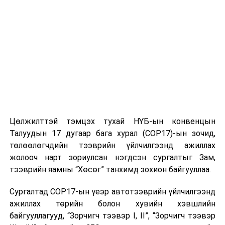
ӨМНӨХ МЭДЭЭ
Үс шинээр үргээлгэх буюу засуулахад тохиромжгүй
Цөлжилттэй тэмцэх тухай НҮБ-ын конвенцын
Талуудын 17 дугаар бага хурал (COP17)-ын зочид,
төлөөлөгчдийн тээврийн үйлчилгээнд ажиллах
жолооч нарт зориулсан нэгдсэн сургалтыг Зам,
тээврийн яамны “Хөсөг” танхимд зохион байгууллаа.
Сургалтад COP17-ын үеэр автотээврийн үйлчилгээнд
ажиллах төрийн болон хувийн хэвшлийн
байгууллагууд, “Зорчигч тээвэр I, II”, “Зорчигч тээвэр