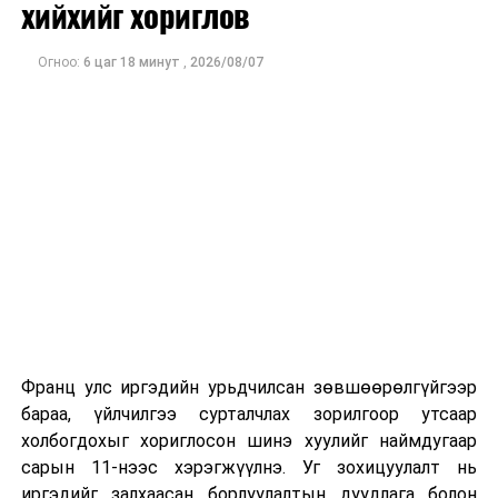
хийхийг хориглов
Огноо:
6 цаг 18 минут
,
2026/08/07
Франц улс иргэдийн урьдчилсан зөвшөөрөлгүйгээр
бараа, үйлчилгээ сурталчлах зорилгоор утсаар
холбогдохыг хориглосон шинэ хуулийг наймдугаар
сарын 11-нээс хэрэгжүүлнэ. Уг зохицуулалт нь
иргэдийг залхаасан борлуулалтын дуудлага болон