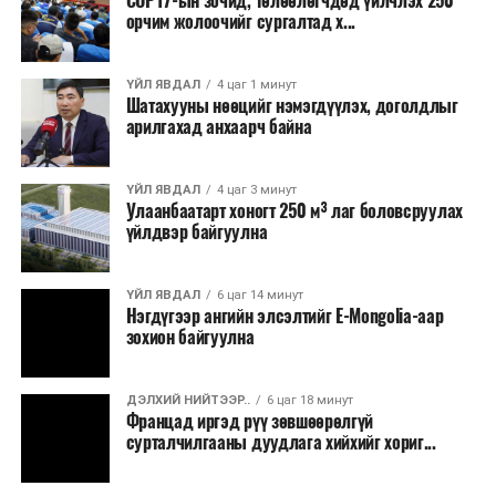
COP17-ын зочид, төлөөлөгчдөд үйлчлэх 250
Одоогоор АНУ даяар 13 мужид 90 гаруй томоохон ой,
орчим жолоочийг сургалтад х...
хээрийн түймэр идэвхтэй үргэлжилж байгаагийн
талаас илүү нь Орегон болон Вашингтон мужид
ҮЙЛ ЯВДАЛ
4 цаг 1 минут
бүртгэгдсэн байна. Цаг уурын байгууллагууд ойрын
Шатахууны нөөцийг нэмэгдүүлэх, доголдлыг
өдрүүдэд агаарын температур дахин огцом
арилгахад анхаарч байна
нэмэгдэж, хуурайшилт эрчимжих төлөвтэй байгааг
анхааруулсан бөгөөд энэ нь гал унтраах ажиллагаанд
ҮЙЛ ЯВДАЛ
4 цаг 3 минут
шинэ сорилт учруулж болзошгүйг онцолжээ.
Улаанбаатарт хоногт 250 м³ лаг боловсруулах
үйлдвэр байгуулна
ҮЙЛ ЯВДАЛ
6 цаг 14 минут
Нэгдүгээр ангийн элсэлтийг E-Mongolia-аар
зохион байгуулна
ДЭЛХИЙ НИЙТЭЭР..
6 цаг 18 минут
Францад иргэд рүү зөвшөөрөлгүй
сурталчилгааны дуудлага хийхийг хориг...