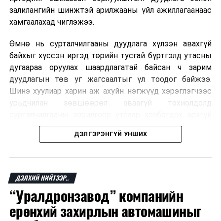
залилангийн шинжтэй арилжааны үйл ажиллагаанаас
хамгаалахад чиглэжээ.
Өмнө нь сурталчилгааны дуудлага хүлээн авахгүй
байхыг хүссэн иргэд төрийн тусгай бүртгэлд утасны
дугаараа оруулах шаардлагатай байсан ч зарим
дуудлагын төв уг жагсаалтыг үл тоодог байжээ.
Шинэ хуулиар харин аж ахуйн нэгжүүд хэрэглэгчээс
урьдчилан зөвшөөрөл аваагүй тохиолдолд
сурталчилгааны зорилгоор утсаар холбогдох эрхгүй
болно. Иргэн өгсөн зөвшөөрлөө хүссэн үедээ цуцлах
ДЭЛГЭРЭНГҮЙ УНШИХ
боломжтой.
Францын эрх баригчдын тооцоолсноор тус улсын
иргэдийн дөрөвний гурав орчим нь долоо хоног бүр
ДЭЛХИЙ НИЙТЭЭР..
дор хаяж нэг удаа хүсээгүй сурталчилгааны дуудлага
“Уралдронзавод” компанийн
хүлээн авдаг бөгөөд олон хүн үүнээс ч олон
ерөнхий захирлын автомашиныг
дуудлагад өртдөг байна. Хэрэглэгчийн эрхийг
хамгаалах 11 байгууллага 2024 онд хамтран