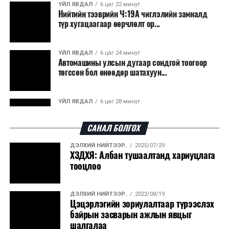
ҮЙЛ ЯВДАЛ
6 цаг 22 минут
Нийтийн тээврийн Ч:19А чиглэлийн замналд
түр хугацаагаар өөрчлөлт ор...
ҮЙЛ ЯВДАЛ
6 цаг 24 минут
Автомашины улсын дугаар сондгой тоогоор
төгссөн бол өнөөдөр шатахуун...
ҮЙЛ ЯВДАЛ
6 цаг 28 минут
Улаанбаатарт өдөртөө 30 хэм дулаан
САНАЛ БОЛГОХ
ДЭЛХИЙ НИЙТЭЭР..
2025/07/29
ДЭЛХИЙ НИЙТЭЭР..
2026/08/06
ХЗДХЯ: Албан тушаалтанд хариуцлага
“Уралдронзавод” компанийн ерөнхий
тооцлоо
захирлын автомашиныг дэлбэлжээ...
ДЭЛХИЙ НИЙТЭЭР..
2022/08/19
ҮЙЛ ЯВДАЛ
2026/08/06
Цэцэрлэгийн зориулалтаар түрээслэх
Сүхбаатар боомтоор тав хоногт 10 мянга гаруй
байрын засварын ажлын явцыг
тонн АИ-92 автобензин и...
шалгалаа