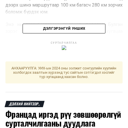
дээрх шинэ маршрутаар 100 км багасч 280 км зорчих
боломж бүрдэх юм.
Энэ нь Улаанбаатараас Эрдэнэт, Хөвсгөл, Булган
ДЭЛГЭРЭНГҮЙ УНШИХ
зэрэг баруун аймгууд руу зорчиход цаг хугацаа
хэмнэхээс гадна шатахуун, эдийн засагт ч
СУРТАЛЧИЛГАА
хэмнэлттэй байхаар төлөвлөжээ.
Тус замыг улсын төсөв болон Европын сэргээн
босголт хөгжлийн банкны хөнгөлөлттэй зээлээр
АНХААРУУЛГА: УИХ-ын 2024 оны ээлжит сонгуулийн хуулийн
барина
гэж Зам, тээврийн яамнаас мэдээллээ.
холбогдох заалтын хүрээнд тус сайтын сэтгэгдэл хэсгийг
түр хугацаанд хаасан болно.
ДАРААХ МЭДЭЭ
Улаанбаатар хотын тээврийн хэрэгслийн бүртгэл,
улсын дугаарыг Замын хөдөлгөөний удирдлагын
ДЭЛХИЙ НИЙТЭЭР..
төвөөс олгоно
Францад иргэд рүү зөвшөөрөлгүй
ӨМНӨХ МЭДЭЭ
Нийтийн тээврээр зорчигчдын тоо өмнөх оны үеэс 13
сурталчилгааны дуудлага
хувиар өссөн байна