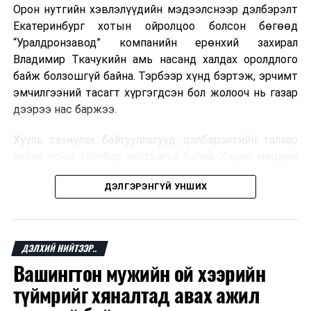
Орон нутгийн хэвлэлүүдийн мэдээлснээр дэлбэрэлт
Мароккогийн хөдөлмөр эрхлэлтийн сайд мэдэгджээ.
Екатеринбург хотын ойролцоо болсон бөгөөд
“Уралдронзавод” компанийн ерөнхий захирал
Владимир Ткачукийн амь насанд халдах оролдлого
байж болзошгүй байна. Тэрбээр хүнд бэртэж, эрчимт
эмчилгээний тасагт хүргэгдсэн бол жолооч нь газар
дээрээ нас баржээ.
Хууль сахиулах байгууллагууд дэлбэрэлтийн талаар
албан ёсны тайлбар хийгээгүй байна. Харин мөрдөн
шалгах байгууллага олон нийтэд аюултай аргаар
ДЭЛГЭРЭНГҮЙ УНШИХ
хүний амь насанд халдахыг завдсан гэх үндэслэлээр
эрүүгийн хэрэг үүсгэсэн талаар эх сурвалж
мэдээлжээ.
ДЭЛХИЙ НИЙТЭЭР..
“Уралдронзавод” компани 2023 онд Екатеринбург
Вашингтон мужийн ой хээрийн
хотод байгуулагдсан бөгөөд нисгэгчгүй нисэх
төхөөрөмж үйлдвэрлэдэг аж. Тус компанийн 2025
түймрийг хяналтад авах ажил
оны орлого 6.2 тэрбум рубль, цэвэр ашиг нь 1.9