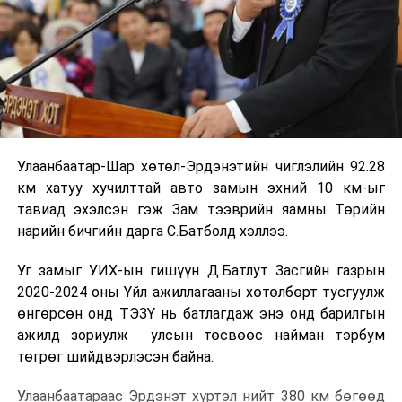
Улаанбаатар-Шар хөтөл-Эрдэнэтийн чиглэлийн 92.28
км хатуу хучилттай авто замын эхний 10 км-ыг
тавиад эхэлсэн гэж Зам тээврийн яамны Төрийн
нарийн бичгийн дарга С.Батболд хэллээ.
Уг замыг УИХ-ын гишүүн Д.Батлут Засгийн газрын
2020-2024 оны Үйл ажиллагааны хөтөлбөрт тусгуулж
өнгөрсөн онд ТЭЗҮ нь батлагдаж энэ онд барилгын
ажилд зориулж улсын төсвөөс найман тэрбум
төгрөг шийдвэрлэсэн байна.
Улаанбаатараас Эрдэнэт хүртэл нийт 380 км бөгөөд