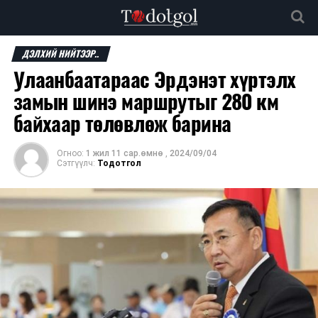
ДЭЛХИЙ НИЙТЭЭР..
Улаанбаатараас Эрдэнэт хүртэлх
замын шинэ маршрутыг 280 км
байхаар төлөвлөж барина
Огноо:
1 жил 11 сар.өмнө
,
2024/09/04
Сэтгүүлч:
Тодотгол