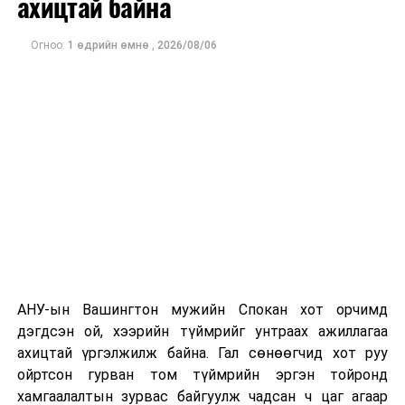
ахицтай байна
тэрбум рубльд хүрсэн гэж РБК мэдээлсэн байна.
Огноо:
1 өдрийн өмнө
,
2026/08/06
Одоогоор дэлбэрэлтийн шалтгаан, хэрэгт холбоотой
этгээдүүдийн талаар дэлгэрэнгүй мэдээлэл гараагүй
байна.
АНУ-ын Вашингтон мужийн Спокан хот орчимд
дэгдсэн ой, хээрийн түймрийг унтраах ажиллагаа
ахицтай үргэлжилж байна. Гал сөнөөгчид хот руу
ойртсон гурван том түймрийн эргэн тойронд
хамгаалалтын зурвас байгуулж чадсан ч цаг агаар