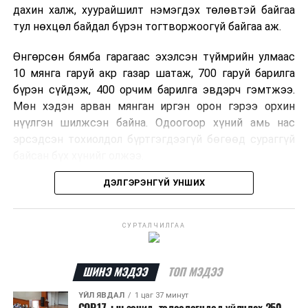
дахин халж, хуурайшилт нэмэгдэх төлөвтэй байгаа
тул нөхцөл байдал бүрэн тогтворжоогүй байгаа аж.
Өнгөрсөн бямба гарагаас эхэлсэн түймрийн улмаас
10 мянга гаруй акр газар шатаж, 700 гаруй барилга
бүрэн сүйдэж, 400 орчим барилга эвдэрч гэмтжээ.
Мөн хэдэн арван мянган иргэн орон гэрээ орхин
нүүлгэн шилжсэн байна. Одоогоор хүний амь нас
эрсэдсэн тохиолдол бүртгэгдээгүй бөгөөд сураггүй
байсан бүх хүнийг олжээ.
ДЭЛГЭРЭНГҮЙ УНШИХ
Албаныхны мэдээлснээр түймрийн нэг голомтыг
санаатайгаар тавьсан байж болзошгүй хэрэгт 37
настай Аарон Фариначчиг баривчилж, галдан
СУРТАЛЧИЛГАА
шатаасан гэх үндэслэлээр эрүүгийн хэрэг үүсгэн
шалгаж байна. Харин бусад хоёр түймрийн
шалтгааныг үргэлжлүүлэн тогтоож байгаа бөгөөд
ШИНЭ МЭДЭЭ
ТОП МЭДЭЭ
аянгын улмаас үүсээгүй гэж үзэж байгаа аж.
ҮЙЛ ЯВДАЛ
1 цаг 37 минут