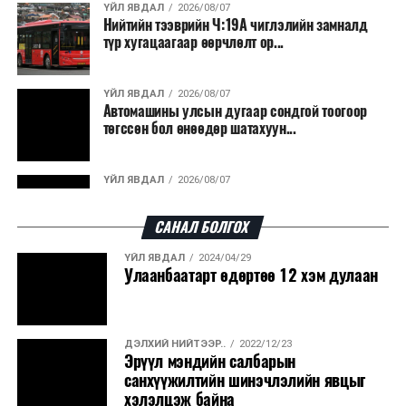
ҮЙЛ ЯВДАЛ
2026/08/07
Нийтийн тээврийн Ч:19А чиглэлийн замналд
түр хугацаагаар өөрчлөлт ор...
ҮЙЛ ЯВДАЛ
2026/08/07
Автомашины улсын дугаар сондгой тоогоор
төгссөн бол өнөөдөр шатахуун...
ҮЙЛ ЯВДАЛ
2026/08/07
Улаанбаатарт өдөртөө 30 хэм дулаан
САНАЛ БОЛГОХ
ҮЙЛ ЯВДАЛ
2024/04/29
ДЭЛХИЙ НИЙТЭЭР..
2026/08/06
Улаанбаатарт өдөртөө 12 хэм дулаан
“Уралдронзавод” компанийн ерөнхий
захирлын автомашиныг дэлбэлжээ...
ДЭЛХИЙ НИЙТЭЭР..
2022/12/23
ҮЙЛ ЯВДАЛ
2026/08/06
Эрүүл мэндийн салбарын
Сүхбаатар боомтоор тав хоногт 10 мянга гаруй
санхүүжилтийн шинэчлэлийн явцыг
тонн АИ-92 автобензин и...
хэлэлцэж байна