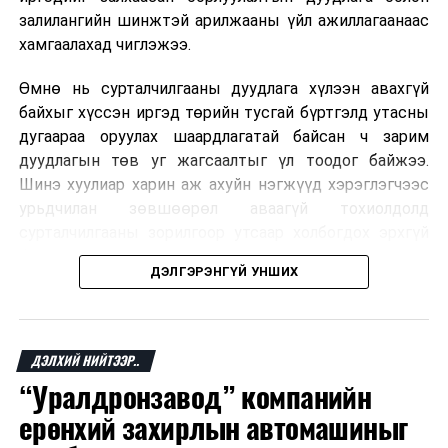
залилангийн шинжтэй арилжааны үйл ажиллагаанаас
хамгаалахад чиглэжээ.
Өмнө нь сурталчилгааны дуудлага хүлээн авахгүй
байхыг хүссэн иргэд төрийн тусгай бүртгэлд утасны
дугаараа оруулах шаардлагатай байсан ч зарим
дуудлагын төв уг жагсаалтыг үл тоодог байжээ.
Шинэ хуулиар харин аж ахуйн нэгжүүд хэрэглэгчээс
урьдчилан зөвшөөрөл аваагүй тохиолдолд
сурталчилгааны зорилгоор утсаар холбогдох эрхгүй
болно. Иргэн өгсөн зөвшөөрлөө хүссэн үедээ цуцлах
ДЭЛГЭРЭНГҮЙ УНШИХ
боломжтой.
Францын эрх баригчдын тооцоолсноор тус улсын
иргэдийн дөрөвний гурав орчим нь долоо хоног бүр
ДЭЛХИЙ НИЙТЭЭР..
дор хаяж нэг удаа хүсээгүй сурталчилгааны дуудлага
“Уралдронзавод” компанийн
хүлээн авдаг бөгөөд олон хүн үүнээс ч олон
ерөнхий захирлын автомашиныг
дуудлагад өртдөг байна. Хэрэглэгчийн эрхийг
хамгаалах 11 байгууллага 2024 онд хамтран