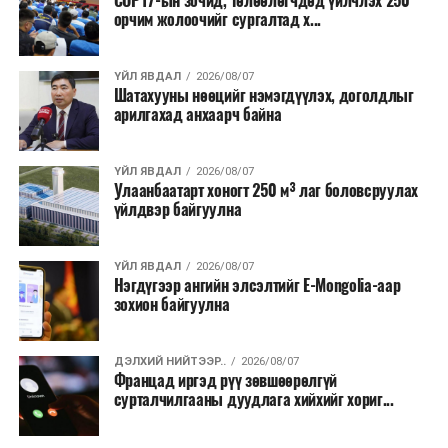
COP17-ын зочид, төлөөлөгчдөд үйлчлэх 250
Одоогоор АНУ даяар 13 мужид 90 гаруй томоохон ой,
орчим жолоочийг сургалтад х...
хээрийн түймэр идэвхтэй үргэлжилж байгаагийн
талаас илүү нь Орегон болон Вашингтон мужид
ҮЙЛ ЯВДАЛ
2026/08/07
бүртгэгдсэн байна. Цаг уурын байгууллагууд ойрын
Шатахууны нөөцийг нэмэгдүүлэх, доголдлыг
өдрүүдэд агаарын температур дахин огцом
арилгахад анхаарч байна
нэмэгдэж, хуурайшилт эрчимжих төлөвтэй байгааг
анхааруулсан бөгөөд энэ нь гал унтраах ажиллагаанд
ҮЙЛ ЯВДАЛ
2026/08/07
шинэ сорилт учруулж болзошгүйг онцолжээ.
Улаанбаатарт хоногт 250 м³ лаг боловсруулах
үйлдвэр байгуулна
ҮЙЛ ЯВДАЛ
2026/08/07
Нэгдүгээр ангийн элсэлтийг E-Mongolia-аар
зохион байгуулна
ДЭЛХИЙ НИЙТЭЭР..
2026/08/07
Францад иргэд рүү зөвшөөрөлгүй
сурталчилгааны дуудлага хийхийг хориг...