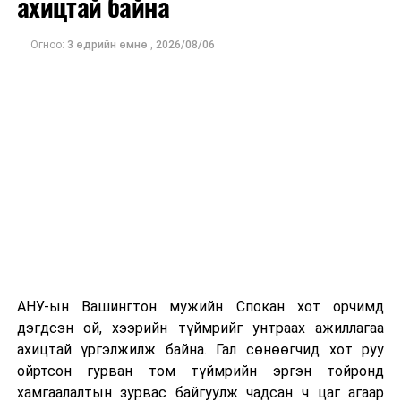
ахицтай байна
тэрбум рубльд хүрсэн гэж РБК мэдээлсэн байна.
Огноо:
3 өдрийн өмнө
,
2026/08/06
Одоогоор дэлбэрэлтийн шалтгаан, хэрэгт холбоотой
этгээдүүдийн талаар дэлгэрэнгүй мэдээлэл гараагүй
байна.
АНУ-ын Вашингтон мужийн Спокан хот орчимд
дэгдсэн ой, хээрийн түймрийг унтраах ажиллагаа
ахицтай үргэлжилж байна. Гал сөнөөгчид хот руу
ойртсон гурван том түймрийн эргэн тойронд
хамгаалалтын зурвас байгуулж чадсан ч цаг агаар