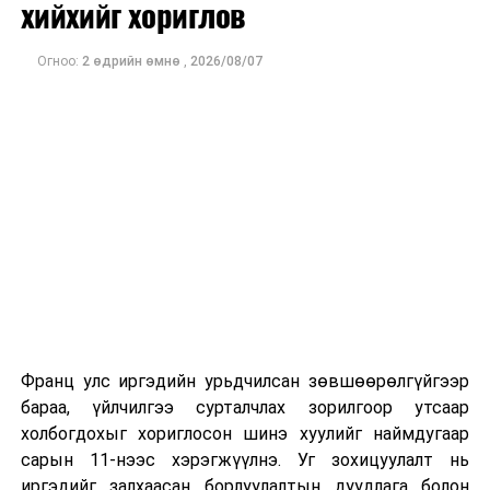
хийхийг хориглов
Огноо:
2 өдрийн өмнө
,
2026/08/07
Франц улс иргэдийн урьдчилсан зөвшөөрөлгүйгээр
бараа, үйлчилгээ сурталчлах зорилгоор утсаар
холбогдохыг хориглосон шинэ хуулийг наймдугаар
сарын 11-нээс хэрэгжүүлнэ. Уг зохицуулалт нь
иргэдийг залхаасан борлуулалтын дуудлага болон