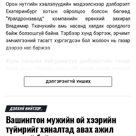
Орон нутгийн хэвлэлүүдийн мэдээлснээр дэлбэрэлт
Мароккогийн хөдөлмөр эрхлэлтийн сайд мэдэгджээ.
Екатеринбург хотын ойролцоо болсон бөгөөд
“Уралдронзавод” компанийн ерөнхий захирал
Владимир Ткачукийн амь насанд халдах оролдлого
байж болзошгүй байна. Тэрбээр хүнд бэртэж, эрчимт
эмчилгээний тасагт хүргэгдсэн бол жолооч нь газар
дээрээ нас баржээ.
Хууль сахиулах байгууллагууд дэлбэрэлтийн талаар
албан ёсны тайлбар хийгээгүй байна. Харин мөрдөн
шалгах байгууллага олон нийтэд аюултай аргаар
ДЭЛГЭРЭНГҮЙ УНШИХ
хүний амь насанд халдахыг завдсан гэх үндэслэлээр
эрүүгийн хэрэг үүсгэсэн талаар эх сурвалж
мэдээлжээ.
ДЭЛХИЙ НИЙТЭЭР..
“Уралдронзавод” компани 2023 онд Екатеринбург
Вашингтон мужийн ой хээрийн
хотод байгуулагдсан бөгөөд нисгэгчгүй нисэх
төхөөрөмж үйлдвэрлэдэг аж. Тус компанийн 2025
түймрийг хяналтад авах ажил
оны орлого 6.2 тэрбум рубль, цэвэр ашиг нь 1.9