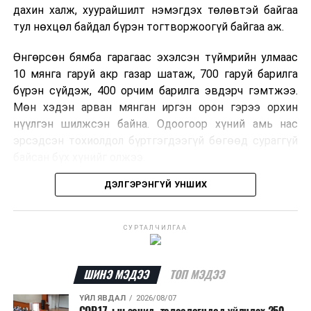
дахин халж, хуурайшилт нэмэгдэх төлөвтэй байгаа
тул нөхцөл байдал бүрэн тогтворжоогүй байгаа аж.
Өнгөрсөн бямба гарагаас эхэлсэн түймрийн улмаас
10 мянга гаруй акр газар шатаж, 700 гаруй барилга
бүрэн сүйдэж, 400 орчим барилга эвдэрч гэмтжээ.
Мөн хэдэн арван мянган иргэн орон гэрээ орхин
нүүлгэн шилжсэн байна. Одоогоор хүний амь нас
эрсэдсэн тохиолдол бүртгэгдээгүй бөгөөд сураггүй
байсан бүх хүнийг олжээ.
ДЭЛГЭРЭНГҮЙ УНШИХ
Албаныхны мэдээлснээр түймрийн нэг голомтыг
санаатайгаар тавьсан байж болзошгүй хэрэгт 37
настай Аарон Фариначчиг баривчилж, галдан
СУРТАЛЧИЛГАА
шатаасан гэх үндэслэлээр эрүүгийн хэрэг үүсгэн
шалгаж байна. Харин бусад хоёр түймрийн
шалтгааныг үргэлжлүүлэн тогтоож байгаа бөгөөд
ШИНЭ МЭДЭЭ
ТОП МЭДЭЭ
аянгын улмаас үүсээгүй гэж үзэж байгаа аж.
ҮЙЛ ЯВДАЛ
2026/08/07