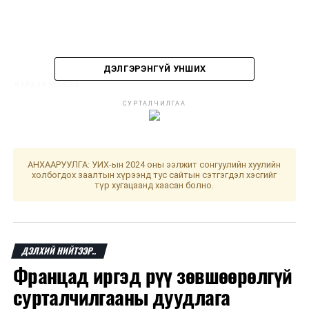
ДЭЛГЭРЭНГҮЙ УНШИХ
ДАРААХ МЭДЭЭ
Хөвсгөл аймгийн Баянзүрх суманд газар хөдөлжээ
СУРТАЛЧИЛГАА
ӨМНӨХ МЭДЭЭ
Их, дээд сургуулиудын оюутнууд жуулчдад үйлчилнэ
АНХААРУУЛГА: УИХ-ын 2024 оны ээлжит сонгуулийн хуулийн
холбогдох заалтын хүрээнд тус сайтын сэтгэгдэл хэсгийг
түр хугацаанд хаасан болно.
ДЭЛХИЙ НИЙТЭЭР..
Францад иргэд рүү зөвшөөрөлгүй
сурталчилгааны дуудлага