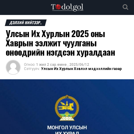
ДЭЛХИЙ НИЙТЭЭР..
Улсын Их Хурлын 2025 оны
Хаврын ээлжит чуулганы
өнөөдрийн нэгдсэн хуралдаан
Огноо:
1 жил 2 сар.өмнө
,
2025/06/12
Сэтгүүлч:
Улсын Их Хурлын Хэвлэл мэдээллийн газар