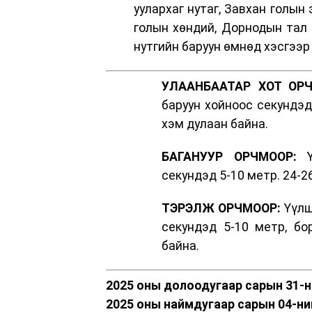
уулархаг нутаг, Завхан голын 
голын хөндий, Дорнодын тал н
нутгийн баруун өмнөд хэсгээр 
УЛААНБААТАР ХОТ ОРЧ
баруун хойноос секундэд
хэм дулаан байна.
БАГАНУУР ОРЧМООР:
Үү
секундэд 5-10 метр. 24-2
ТЭРЭЛЖ ОРЧМООР:
Үүлш
секундэд 5-10 метр, бо
байна.
2025 оны долоодугаар сарын 31-
2025 оны наймдугаар сарын 04-ни