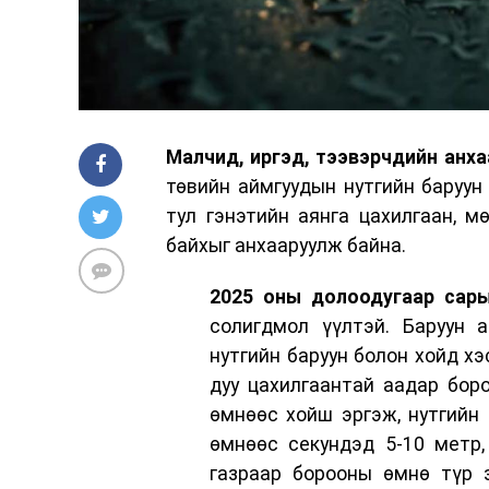
Малчид, иргэд, тээвэрчдийн анха
төвийн аймгуудын нутгийн баруун 
тул гэнэтийн аянга цахилгаан, м
байхыг анхааруулж байна.
2025 оны долоодугаар сары
солигдмол үүлтэй. Баруун 
нутгийн баруун болон хойд хэ
дуу цахилгаантай аадар боро
өмнөөс хойш эргэж, нутгийн 
өмнөөс секундэд 5-10 метр,
газраар борооны өмнө түр з