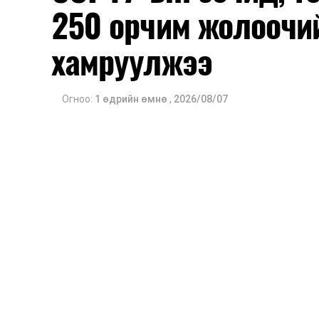
250 орчим жолоочи
хамруулжээ
Огноо:
1 өдрийн өмнө
,
2026/08/07