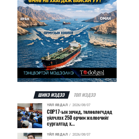
ШИНЭ МЭДЭЭ
ТОП МЭДЭЭ
ҮЙЛ ЯВДАЛ
2026/08/07
COP17-ын зочид, төлөөлөгчдөд
үйлчлэх 250 орчим жолоочийг
сургалтад х...
ҮЙЛ ЯВДАЛ
2026/08/07