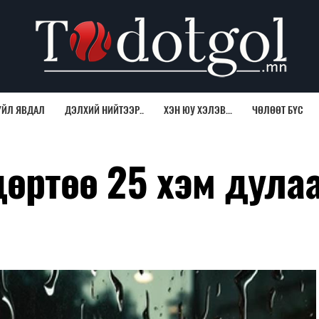
ҮЙЛ ЯВДАЛ
ДЭЛХИЙ НИЙТЭЭР..
ХЭН ЮУ ХЭЛЭВ...
ЧӨЛӨӨТ БҮС
дөртөө 25 хэм дула