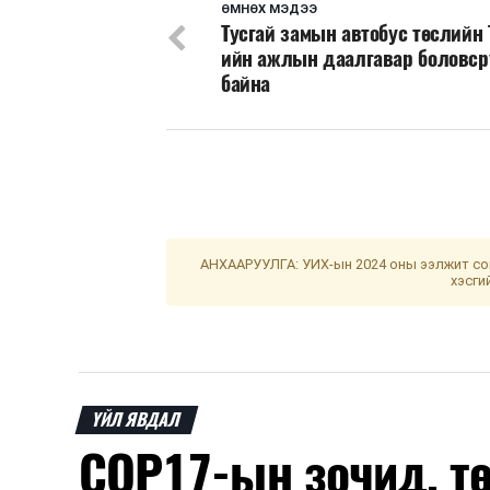
ӨМНӨХ МЭДЭЭ
Тусгай замын автобус төслийн 
ийн ажлын даалгавар боловс
байна
АНХААРУУЛГА: УИХ-ын 2024 оны ээлжит сон
хэсги
ҮЙЛ ЯВДАЛ
COP17-ын зочид, т