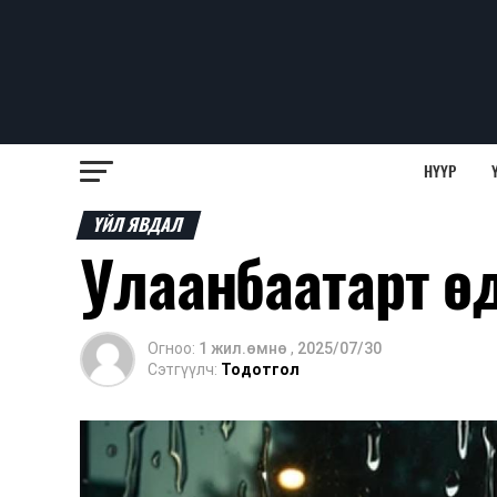
НҮҮР
ҮЙЛ ЯВДАЛ
Улаанбаатарт ө
Огноо:
1 жил.өмнө
,
2025/07/30
Сэтгүүлч:
Тодотгол