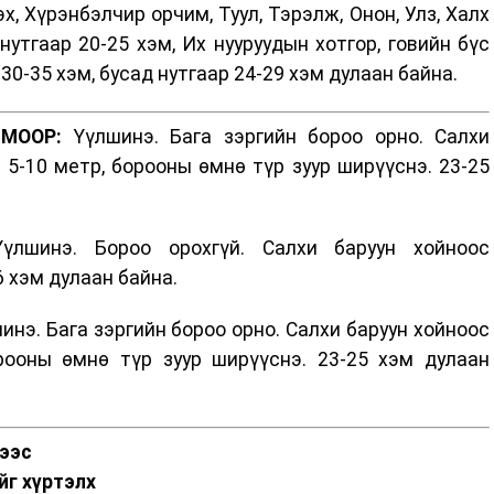
эх, Хүрэнбэлчир орчим, Туул, Тэрэлж, Онон, Улз, Халх
утгаар 20-25 хэм, Их нууруудын хотгор, говийн бүс
30-35 хэм, бусад нутгаар 24-29 хэм дулаан байна.
МООР:
Үүлшинэ. Бага зэргийн бороо орно. Салхи
 5-10 метр, борооны өмнө түр зуур ширүүснэ. 23-25
лшинэ. Бороо орохгүй. Салхи баруун хойноос
6 хэм дулаан байна.
инэ. Бага зэргийн бороо орно. Салхи баруун хойноос
рооны өмнө түр зуур ширүүснэ. 23-25 хэм дулаан
нээс
йг хүртэлх