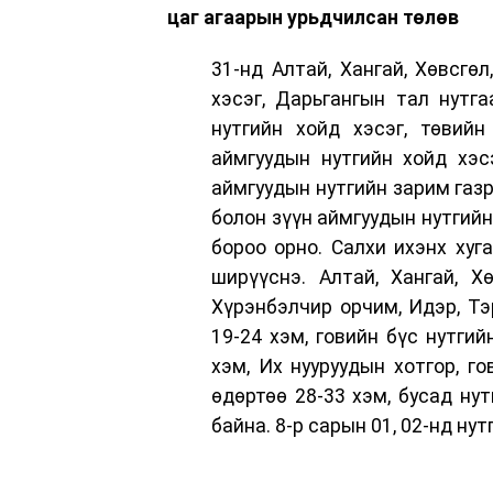
цаг агаарын урьдчилсан төлөв
31-нд Алтай, Хангай, Хөвсгөл
хэсэг, Дарьгангын тал нутга
нутгийн хойд хэсэг, төвийн
аймгуудын нутгийн хойд хэсэ
аймгуудын нутгийн зарим газр
болон зүүн аймгуудын нутгийн
бороо орно. Салхи ихэнх хуг
ширүүснэ. Алтай, Хангай, Хө
Хүрэнбэлчир орчим, Идэр, Тэ
19-24 хэм, говийн бүс нутги
хэм, Их нууруудын хотгор, г
өдөртөө 28-33 хэм, бусад ну
байна. 8-р сарын 01, 02-нд нут