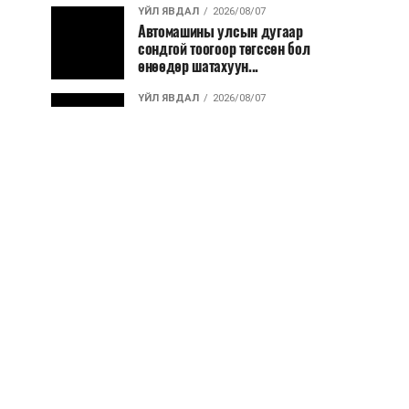
ҮЙЛ ЯВДАЛ
2026/08/07
Автомашины улсын дугаар
сондгой тоогоор төгссөн бол
өнөөдөр шатахуун...
ҮЙЛ ЯВДАЛ
2026/08/07
Улаанбаатарт өдөртөө 30 хэм
дулаан
ДЭЛХИЙ НИЙТЭЭР..
2026/08/06
“Уралдронзавод” компанийн
ерөнхий захирлын автомашиныг
дэлбэлжээ...
ҮЙЛ ЯВДАЛ
2026/08/06
Сүхбаатар боомтоор тав хоногт 10
мянга гаруй тонн АИ-92
автобензин и...
ДЭЛХИЙ НИЙТЭЭР..
2026/08/06
Вашингтон мужийн ой хээрийн
түймрийг хяналтад авах ажил