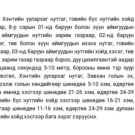
, Хэнтийн уулархаг нутгаг, говийн бүс нутгийн хойд
ар, 8-р сарын 01-нд баруун болон зүүн аймгуудын
 аймгуудын нутгийн зарим газраар, 02-нд баруун
г, төв болон зүүн аймгуудын ихэнх нутаг, говийн
аар, 03-нд баруун аймгуудын нутгийн хойд хэсэг, төв
 зарим газар газраар бороо, дуу цахилгаантай аадар
ацаанд секундэд 5-10 метр, борооны өмнө түр зуур
всгөл, Хэнтийн уулархаг нутаг, Завхан голын эх,
рэлж голын хөндийгөөр шөнөдөө 5-10 хэм, өдөртөө
йн өмнөд хэсгээр шөнөдөө 21-26 хэм, өдөртөө 34-39
овийн бүс нутгийн хойд хэсгээр шөнөдөө 16-21 хэм,
тгаар шөнөдөө 11-16 хэм, өдөртөө 24-29 хэм дулаан
гийн хойд хэсгээр бага зэрэг сэрүүснэ.