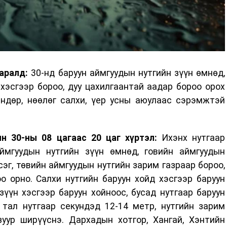
аралд:
30-нд баруун аймгуудын нутгийн зүүн өмнөд,
хэсгээр бороо, дуу цахилгаантай аадар бороо орох
өндөр, нөөлөг салхи, үер усны аюулаас сэрэмжтэй
н 30-ны 08 цагаас 20 цаг хүртэл:
Ихэнх нутгаар
аймгуудын нутгийн зүүн өмнөд, говийн аймгуудын
сэг, төвийн аймгуудын нутгийн зарим газраар бороо,
о орно. Салхи нутгийн баруун хойд хэсгээр баруун
зүүн хэсгээр баруун хойноос, бусад нутгаар баруун
 тал нутгаар секундэд 12-14 метр, нутгийн зарим
уур ширүүснэ. Дархадын хотгор, Хангай, Хэнтийн