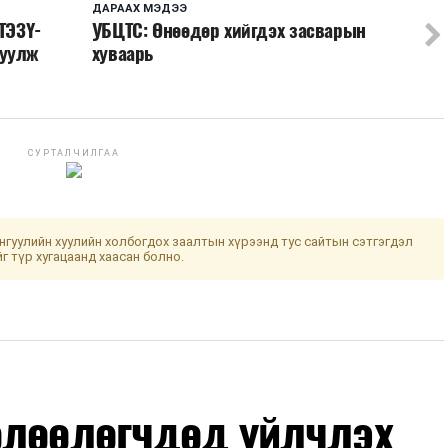
ДАРААХ МЭДЭЭ
ТЭЗҮ-
УБЦТС: Өнөөдөр хийгдэх засварын
руулж
хуваарь
СУРТАЛЧИЛГАА
гуулийн хуулийн холбогдох заалтын хүрээнд тус сайтын сэтгэгдэл
йг түр хугацаанд хаасан болно.
өлөөлөгчдөд үйлчлэх