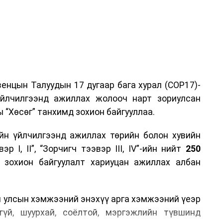
енцын Талуудын 17 дугаар бага хурал (COP17)-
үйлчилгээнд ажиллах жолооч нарт зориулсан
 “Хөсөг” танхимд зохион байгууллаа.
йн үйлчилгээнд ажиллах төрийн болон хувийн
р I, II”, “Зорчигч тээвэр III, IV”-ийн нийт
250
н зохион байгуулалт хариуцан ажиллах албан
н улсын хэмжээний энэхүү арга хэмжээний үеэр
гүй, шуурхай, соёлтой, мэргэжлийн түвшинд