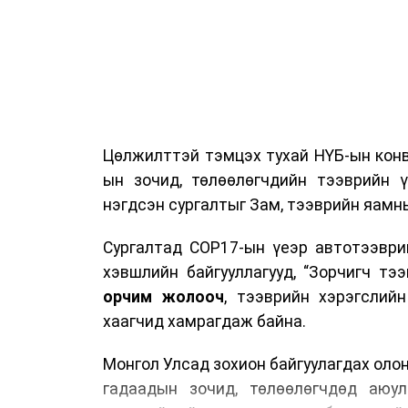
Цөлжилттэй тэмцэх тухай НҮБ-ын конв
ын зочид, төлөөлөгчдийн тээврийн 
нэгдсэн сургалтыг Зам, тээврийн яамны
Сургалтад COP17-ын үеэр автотээври
хэвшлийн байгууллагууд, “Зорчигч тээвэ
орчим жолооч
, тээврийн хэрэгслий
хаагчид хамрагдаж байна.
Монгол Улсад зохион байгуулагдах оло
гадаадын зочид, төлөөлөгчдөд аюул