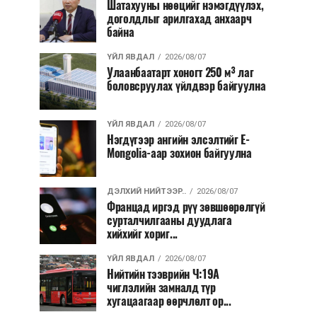
Шатахууны нөөцийг нэмэгдүүлэх,
доголдлыг арилгахад анхаарч
байна
ҮЙЛ ЯВДАЛ
2026/08/07
Улаанбаатарт хоногт 250 м³ лаг
боловсруулах үйлдвэр байгуулна
ҮЙЛ ЯВДАЛ
2026/08/07
Нэгдүгээр ангийн элсэлтийг E-
Mongolia-аар зохион байгуулна
ДЭЛХИЙ НИЙТЭЭР..
2026/08/07
Францад иргэд рүү зөвшөөрөлгүй
сурталчилгааны дуудлага
хийхийг хориг...
ҮЙЛ ЯВДАЛ
2026/08/07
Нийтийн тээврийн Ч:19А
чиглэлийн замналд түр
хугацаагаар өөрчлөлт ор...