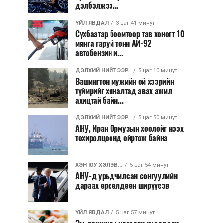
дэлбэлжээ...
ҮЙЛ ЯВДАЛ
3 цаг 41 минут
Сүхбаатар боомтоор тав хоногт 10
мянга гаруй тонн АИ-92
автобензин и...
ДЭЛХИЙ НИЙТЭЭР..
5 цаг 10 минут
Вашингтон мужийн ой хээрийн
түймрийг хяналтад авах ажил
ахицтай байн...
ДЭЛХИЙ НИЙТЭЭР..
5 цаг 50 минут
АНУ, Иран Ормузын хоолойг нээх
тохиролцоонд ойртож байна
ХЭН ЮУ ХЭЛЭВ...
5 цаг 54 минут
АНУ-д урьдчилсан сонгуулийн
дараах өрсөлдөөн ширүүсэв
ҮЙЛ ЯВДАЛ
5 цаг 57 минут