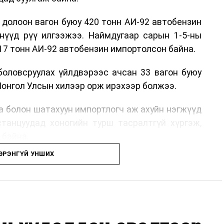
 долоон вагон буюу 420 тонн АИ-92 автобензин
өнүүд рүү илгээжээ. Наймдугаар сарын 1-5-ны
17 тонн АИ-92 автобензин импортолсон байна.
боловсруулах үйлдвэрээс ачсан 33 вагон буюу
Монгол Улсын хилээр орж ирэхээр болжээ.
га болон шатахуун импортлогч аж ахуйн нэгжүүд
станцуудад хоногийн турш тасралтгүй хүргэж,
 байна.
ЭРЭНГҮЙ УНШИХ