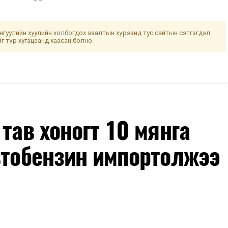
гуулийн хуулийн холбогдох заалтын хүрээнд тус сайтын сэтгэгдэл
йг түр хугацаанд хаасан болно.
тав хоногт 10 мянга
втобензин импортолжээ