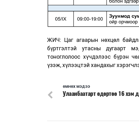
ЖИЧ: Цаг агаарын нөхцөл байдла
бүртгэлтэй утасны дугаарт мэ
тоноглолоос хүчдэлээс бүрэн чө
үзэж, хүлээцтэй хандахыг хэрэгчлэ
ӨМНӨХ МЭДЭЭ
Улаанбаатарт өдөртөө 16 хэм 