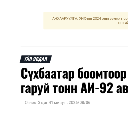
АНХААРУУЛГА: УИХ-ын 2024 оны ээлжит сон
хэсги
ҮЙЛ ЯВДАЛ
Сүхбаатар боомтоор 
гаруй тонн АИ-92 а
Огноо:
3 цаг 41 минут
,
2026/08/06