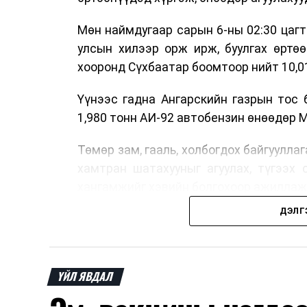
Мөн наймдугаар сарын 6-ны 02:30 цагт
улсын хилээр орж ирж, буулгах өртө
хооронд Сүхбаатар боомтоор нийт 10,0
Үүнээс гадна Ангарскийн газрын тос 
1,980 тонн АИ-92 автобензин өнөөдөр 
Төмөр зам, гааль, холбогдох байгуулла
хамтран шатахууныг агуулах, түгээх 
хангамжийг хэвийн болгохоор ажиллаж
ДЭЛГ
ҮЙЛ ЯВДАЛ