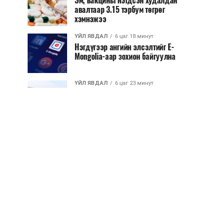
Эм, вакцины нэгдсэн худалдан
авалтаар 3.15 тэрбум төгрөг
хэмнэжээ
ҮЙЛ ЯВДАЛ
6 цаг 18 минут
Нэгдүгээр ангийн элсэлтийг E-
Mongolia-аар зохион байгуулна
ҮЙЛ ЯВДАЛ
6 цаг 23 минут
Улсын чанартай хатуу хучилттай
авто замын талаас илүү хувь нь
13-аас...
ҮЙЛ ЯВДАЛ
6 цаг 27 минут
Засгийн газар энэ оныг дуустал
санхүүгийн хэмнэлтийн горимд
шилжинэ
ХЭН ЮУ ХЭЛЭВ...
6 цаг 55 минут
Шатахууны импортын гаалийн
албан татварыг 2027 оны
хоёрдугаар сарын ...