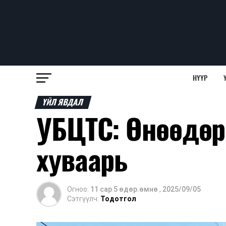
НҮҮР
ҮЙЛ ЯВДАЛ
УБЦТС: Өнөөдөр
хуваарь
Огноо:
11 сар 5 өдөр.өмнө
,
2025/09/05
Сэтгүүлч:
Тодотгол