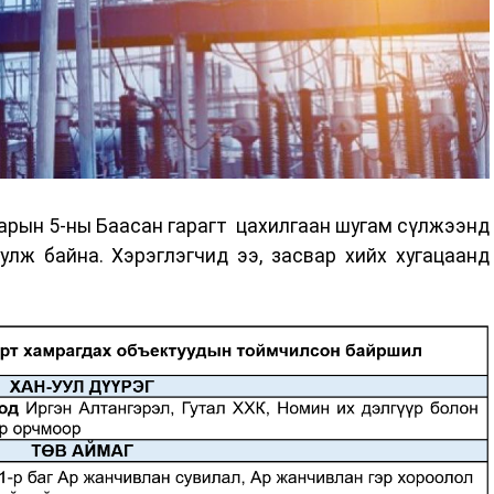
арын 5-ны Баасан гарагт цахилгаан шугам сүлжээнд
улж байна. Хэрэглэгчид ээ, засвар хийх хугацаанд