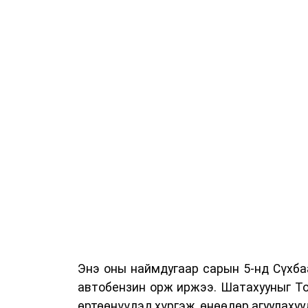
Энэ оны наймдугаар сарын 5-нд Сүхба
автобензин орж иржээ. Шатахууныг То
өртөөнүүдэд хүргэж, өнөөдөр агуулахуу