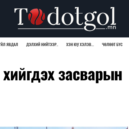
ҮЙЛ ЯВДАЛ
ДЭЛХИЙ НИЙТЭЭР..
ХЭН ЮУ ХЭЛЭВ...
ЧӨЛӨӨТ БҮС
 хийгдэх засварын