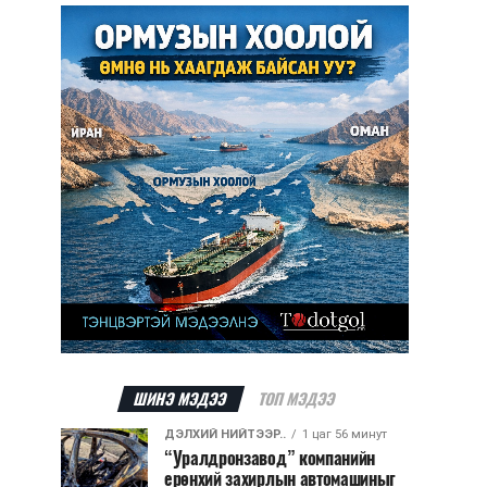
ШИНЭ МЭДЭЭ
ТОП МЭДЭЭ
ДЭЛХИЙ НИЙТЭЭР..
1 цаг 56 минут
“Уралдронзавод” компанийн
ерөнхий захирлын автомашиныг