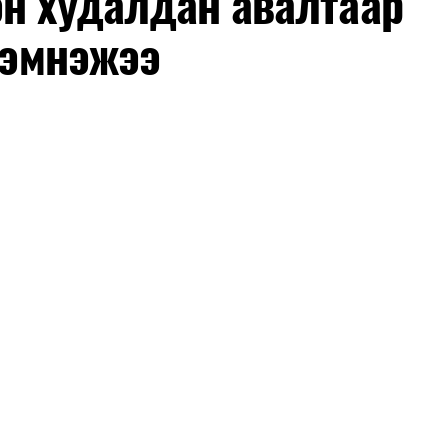
эн худалдан авалтаар
 хэмнэжээ