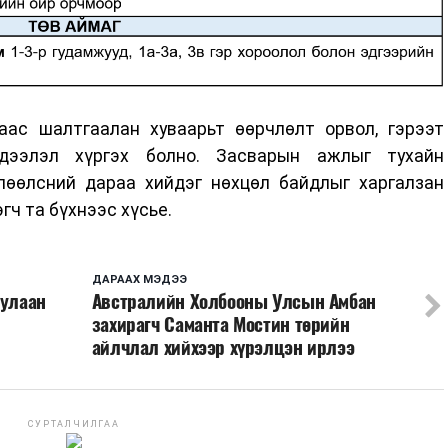
ас шалтгаалан хуваарьт өөрчлөлт орвол, гэрээт
дээлэл хүргэх болно. Засварын ажлыг тухайн
лөөлсний дараа хийдэг нөхцөл байдлыг харгалзан
гч та бүхнээс хүсье.
ДАРААХ МЭДЭЭ
дулаан
Австралийн Холбооны Улсын Амбан
захирагч Саманта Мостин төрийн
айлчлал хийхээр хүрэлцэн ирлээ
СУРТАЛЧИЛГАА