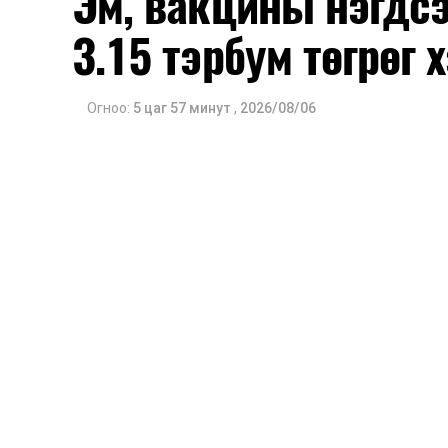
Эм, вакцины нэгдс
3.15 тэрбум төгрөг
Огноо:
5 цаг 57 минут
,
2026/08/06