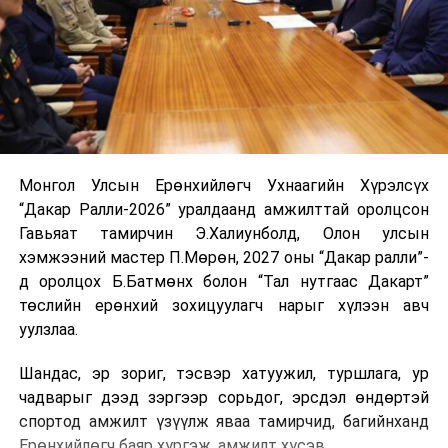
Монгол Улсын Ерөнхийлөгч Ухнаагийн Хүрэлсүх
“Дакар Ралли-2026” уралдаанд амжилттай оролцсон
Гавьяат тамирчин Э.Халиунболд, Олон улсын
хэмжээний мастер П.Мөрөн, 2027 оны “Дакар ралли”-
д оролцох Б.Батмөнх болон “Тал нутгаас Дакарт”
төслийн ерөнхий зохицуулагч нарыг хүлээн авч
уулзлаа.
Шандас, эр зориг, тэсвэр хатуужил, туршлага, ур
чадварыг дээд зэргээр сорьдог, эрсдэл өндөртэй
спортод амжилт үзүүлж яваа тамирчид, багийнханд
Ерөнхийлөгч баяр хүргэж, амжилт хүсэв.