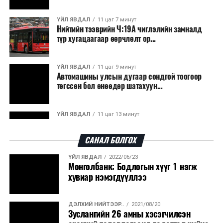
ҮЙЛ ЯВДАЛ
11 цаг 7 минут
Нийтийн тээврийн Ч:19А чиглэлийн замналд
түр хугацаагаар өөрчлөлт ор...
ҮЙЛ ЯВДАЛ
11 цаг 9 минут
Автомашины улсын дугаар сондгой тоогоор
төгссөн бол өнөөдөр шатахуун...
ҮЙЛ ЯВДАЛ
11 цаг 13 минут
Улаанбаатарт өдөртөө 30 хэм дулаан
САНАЛ БОЛГОХ
ҮЙЛ ЯВДАЛ
2022/06/23
ДЭЛХИЙ НИЙТЭЭР..
2026/08/06
Монголбанк: Бодлогын хүүг 1 нэгж
“Уралдронзавод” компанийн ерөнхий
хувиар нэмэгдүүллээ
захирлын автомашиныг дэлбэлжээ...
ДЭЛХИЙ НИЙТЭЭР..
2021/08/20
ҮЙЛ ЯВДАЛ
2026/08/06
Зуслангийн 26 амны хэсэгчилсэн
Сүхбаатар боомтоор тав хоногт 10 мянга гаруй