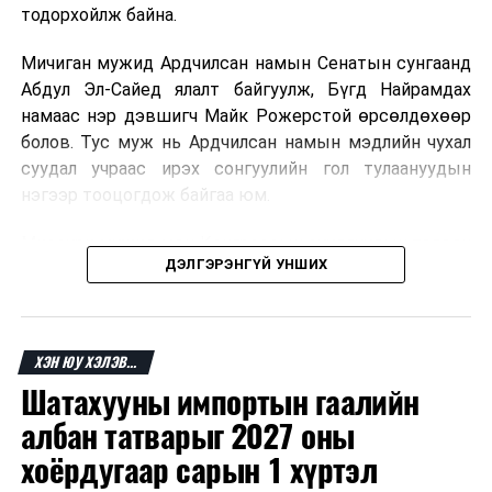
тодорхойлж байна.
ДАРААХ МЭДЭЭ
“Гэгээн Пантелеймон” хөдөлгөөнт оношлогооны төв
Мичиган мужид Ардчилсан намын Сенатын сунгаанд
Монголд ажиллалаа
Абдул Эл-Сайед ялалт байгуулж, Бүгд Найрамдах
ӨМНӨХ МЭДЭЭ
намаас нэр дэвшигч Майк Рожерстой өрсөлдөхөөр
Өнөөдөр нутгийн зүүн хагаст сэрүүхэн, бороотой байна
болов. Тус муж нь Ардчилсан намын мэдлийн чухал
суудал учраас ирэх сонгуулийн гол тулаануудын
нэгээр тооцогдож байгаа юм.
Миссури мужид мөн Конгрессын суудлуудын төлөөх
ДЭЛГЭРЭНГҮЙ УНШИХ
өрсөлдөөнд нэр дэвшигчид тодорсон бөгөөд зарим
тойрогт нам доторх ширүүн өрсөлдөөн өрнөсөн.
Ерөнхийлөгч Дональд Трамп сонгуулийн үр дүнгийн
ХЭН ЮУ ХЭЛЭВ...
дараа Ардчилсан намын зарим нэр дэвшигчийг
Шатахууны импортын гаалийн
шүүмжилж, өөрийн эдийн засгийн бодлого болон
сонгуулийн өмнөх мөрийн хөтөлбөрөө дахин
албан татварыг 2027 оны
онцоллоо.
хоёрдугаар сарын 1 хүртэл