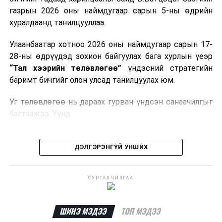
газрын 2026 оны наймдугаар сарын 5-ны өдрийн
Мөн газрын тосны бүтээгдэхүүн, шатахууныг хилээр
хуралдаанд танилцууллаа.
шуурхай нэвтрүүлэх, тээвэрлэх, буулгах, гадаад
вагонцистерний ашиглалтын төлбөр, хураамжийг
Улаанбаатар хотноо 2026 оны наймдугаар сарын 17-
хөнгөвчлөх, шаардлага хангасан зөвшөөрлийн
28-ны өдрүүдэд зохион байгуулах бага хурлын үеэр
хүсэлтийг түргэн шийдвэрлэх, шатахууны
“Тал хээрийн төлөвлөгөө”
үндэсний стратегийн
нийлүүлэлтийн тогтвортой байдлыг хангахыг
баримт бичгийг олон улсад танилцуулах юм.
холбогдох сайд нарт үүрэг болголоо.
Уг төлөвлөгөө нь дараах гурван үндсэн санаачилгыг
багтаажээ. Үүнд:
Бэлчээрийн тэргүүлэх санаачилга
ДЭЛГЭРЭНГҮЙ УНШИХ
Ус, газрын нэгдсэн менежментийн санаачилга
Байгальд суурилсан шийдэл бүхий тогтвортой
СУРТАЛЧИЛГАА
дэд бүтцийн санаачилга
Эдгээр санаачилгын хүрээнд нийт
292 төсөл
ШИНЭ МЭДЭЭ
ТОП МЭДЭЭ
хэрэгжүүлэхээр төлөвлөж,
6.5 тэрбум ам.долларын