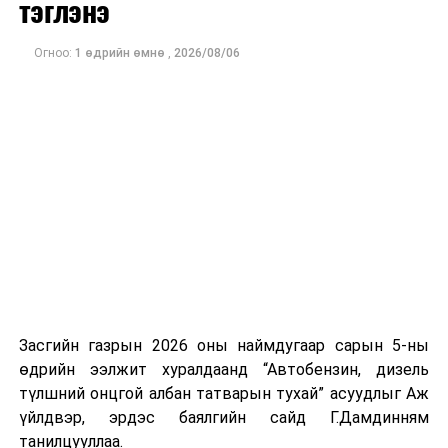
тэглэнэ
Ажиглагчдын үзэж буйгаар Мичиган дахь Сенатын
өрсөлдөөн болон Конгрессын хэд хэдэн тойргийн үр
дүн нь ирэх арваннэгдүгээр сард болох АНУ-ын
Огноо:
1 өдрийн өмнө
,
2026/08/06
завсрын сонгуулийн өнгийг тодорхойлох чухал
үзүүлэлт болж байна.
Засгийн газрын 2026 оны наймдугаар сарын 5-ны
өдрийн ээлжит хуралдаанд “Автобензин, дизель
түлшний онцгой албан татварын тухай” асуудлыг Аж
үйлдвэр, эрдэс баялгийн сайд Г.Дамдинням
танилцууллаа.