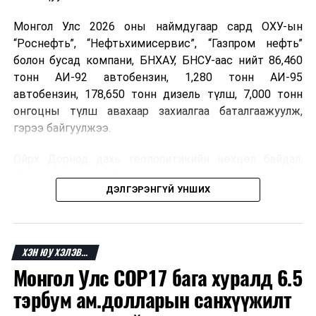
Монгол Улс 2026 оны наймдугаар сард ОХУ-ын
“Роснефть”, “Нефтьхимисервис”, “Газпром нефть”
болон бусад компани, БНХАУ, БНСУ-аас нийт 86,460
тонн АИ-92 автобензин, 1,280 тонн АИ-95
автобензин, 178,650 тонн дизель түлш, 7,000 тонн
онгоцны түлш авахаар захиалгаа баталгаажуулж,
гэрээ байгуулжээ.
Ойрх Дорнод дахь геополитикийн нөхцөл байдал,
Орос, Украины дайнаас шалтгаалсан газрын тосны
ДЭЛГЭРЭНГҮЙ УНШИХ
үнийн өсөлт дэлхийн зах зээлд буураагүй байна.
Үүний улмаас наймдугаар сард хил үнэ тонн тутамд
дахин өсөж, ОХУ болон бусад эх үүсвэрээс худалдан
авах шатахууны үнэ 1,200-2,000 ам.долларт хүрчээ.
ХЭН ЮУ ХЭЛЭВ...
Монгол Улс COP17 бага хуралд 6.5
Иймд дотоодын зах зээл дэх үнийн өсөлтийг
сааруулахын тулд гаалийн болон онцгой албан
тэрбум ам.долларын санхүүжилт
татварыг тэглэх шаардлага үүссэнийг салбарын сайд