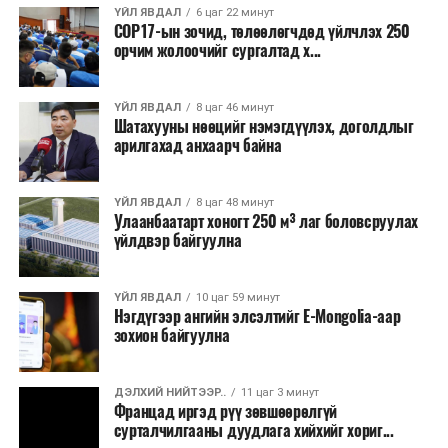
санхүүжилт
татахаар зорьж байна. Нэг төслийн
ҮЙЛ ЯВДАЛ
6 цаг 22 минут
COP17-ын зочид, төлөөлөгчдөд үйлчлэх 250
дундаж санхүүжилтийн хэмжээ
700 мянган
орчим жолоочийг сургалтад х...
ам.доллар
байхаар тооцжээ.
ҮЙЛ ЯВДАЛ
8 цаг 46 минут
Шатахууны нөөцийг нэмэгдүүлэх, доголдлыг
арилгахад анхаарч байна
ҮЙЛ ЯВДАЛ
8 цаг 48 минут
Улаанбаатарт хоногт 250 м³ лаг боловсруулах
үйлдвэр байгуулна
ҮЙЛ ЯВДАЛ
10 цаг 59 минут
Нэгдүгээр ангийн элсэлтийг E-Mongolia-аар
зохион байгуулна
ДЭЛХИЙ НИЙТЭЭР..
11 цаг 3 минут
Францад иргэд рүү зөвшөөрөлгүй
сурталчилгааны дуудлага хийхийг хориг...