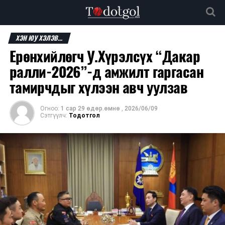
ХЭН ЮУ ХЭЛЭВ...
Ерөнхийлөгч У.Хүрэлсүх “Дакар
ралли-2026”-д амжилт гаргасан
тамирчдыг хүлээн авч уулзав
Огноо:
1 сар 29 өдөр.өмнө
,
2026/06/09
Сэтгүүлч:
Тодотгол