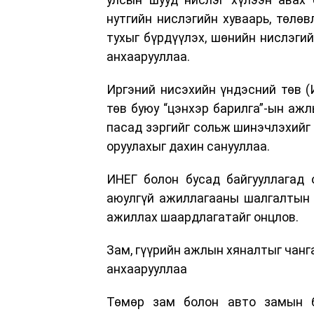
нутгийн нислэгийн хуваарь, төлөв
тухыг бүрдүүлэх, шөнийн нислэги
анхаарууллаа.
Иргэний нисэхийн үндэсний төв (
төв буюу “цэнхэр барилга”-ын аж
пасад зэргийг сольж шинэчлэхийг 
оруулахыг дахин санууллаа.
ИНЕГ болон бусад байгууллагад 
аюулгүй ажиллагааны шалгалтын 
ажиллах шаардлагатайг онцлов.
Зам, гүүрийн ажлын хяналтыг чанг
анхаарууллаа
Төмөр зам болон авто замын б