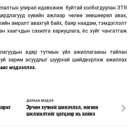
уулалтын улирал идэвхжиж буйтай холбогдуулан ЗТЯ
дирдлагууд хувийн ажлаар чөлөө зөвшөөрөл авах,
жийн амралт авахгүй байх, баяр наадам, тэмдэглэлт
ан хаагчдын сахилга хариуцлага, ёс зүйг чангатгаж
уллагуудын өдөр тутмын үйл ажиллагааны тайлан
буй зарим асуудлыг шуурхай шийдвэрлэж ажиллах
аас мэдээллээ.
ДАРААХ МЭДЭЭ
хориг
Эрчим хүчний шинэчлэл, ногоон
шилжилтийг цогцоор нь хийнэ