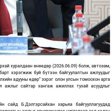
хай хуралдаан өнөөдөр (2026.06.09) болж, автозам,
лбарт хэрэгжиж буй бүтээн байгуулалтын ажлуудыг
элхийн адууны өдөр" зэрэг олон улсын томоохон арга
эл ажлыг сайтар хангаж ажиллах тухай асуудлыг
йн сайд Б.Дэлгэрсайхан харьяа байгууллагуудад
йгуулалтын ажлыг эрчимжүүлэх чиглэлээр хэд хэдэн