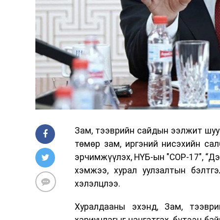
Зам, тээврийн сайдын ээлжит шуур
төмөр зам, иргэний нисэхийн са
эрчимжүүлэх, НҮБ-ын "COP-17", “Д
хэмжээ, хурал уулзалтын бэлтг
хэлэлцлээ.
Хуралдааны эхэнд, Зам, тээври
хариуцлагыг чангатгах, бүтээн ба