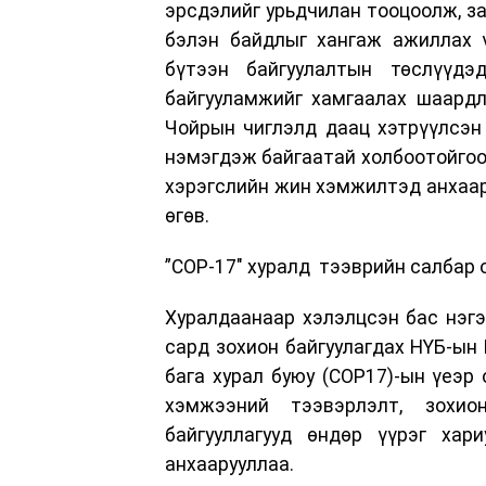
эрсдэлийг урьдчилан тооцоолж, зам
бэлэн байдлыг хангаж ажиллах ү
бүтээн байгуулалтын төслүүдэ
байгууламжийг хамгаалах шаардл
Чойрын чиглэлд даац хэтрүүлсэн
нэмэгдэж байгаатай холбоотойгоор
хэрэгслийн жин хэмжилтэд анхаар
өгөв.
”COP-17" хуралд тээврийн салбар 
Хуралдаанаар хэлэлцсэн бас нэгэ
сард зохион байгуулагдах НҮБ-ын
бага хурал буюу (COP17)-ын үеэр 
хэмжээний тээвэрлэлт, зохи
байгууллагууд өндөр үүрэг хар
анхаарууллаа.