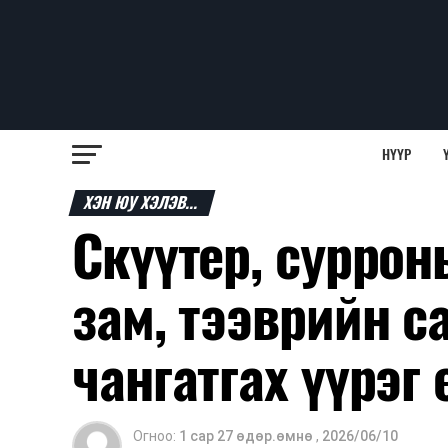
НҮҮР
ХЭН ЮУ ХЭЛЭВ...
Скүүтер, суррон
зам, тээврийн 
чангатгах үүрэг 
Огноо:
1 сар 27 өдөр.өмнө
,
2026/06/10