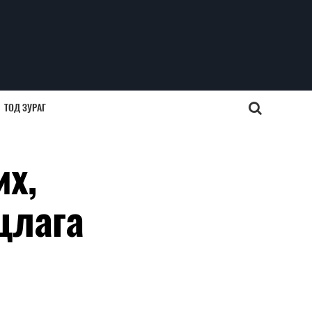
ТОД ЗУРАГ
их,
цлага