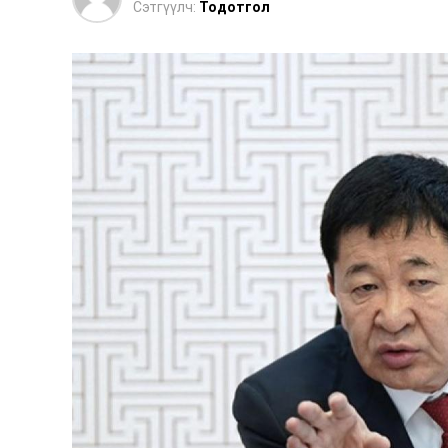
Сэтгүүлч:
Тодотгол