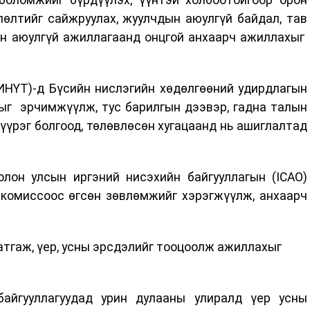
лөлтийг сайжруулах, жуулчдын аюулгүй байдал, тав
йн аюулгүй ажиллагаанд онцгой анхаарч ажиллахыг
ИНҮТ)-д Бүсийн нислэгийн хөдөлгөөний удирдлагын
лыг эрчимжүүлж, тус барилгын дээвэр, гадна талын
үүрэг болгоод, төлөвлөсөн хугацаанд нь ашиглалтад
олон улсын иргэний нисэхийн байгууллагын (ICAO)
комиссоос өгсөн зөвлөмжийг хэрэгжүүлж, анхаарч
атгаж, үер, усны эрсдэлийг тооцоолж ажиллахыг
айгууллагуудад урин дулааны улиралд үер усны