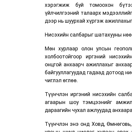
хэрэгжиж буй томоохон бүтээ
үйлчилгээний талаарх мэдээллийг 
дээр нь шуурхай хүргэж ажиллахыг
Нисэхийн салбарыг шатахууны нөө
Мөн хурлаар олон улсын геопол
холбоотойгоор иргэний нисэхий
онцгой анхаарч ажиллахыг анхаар
байгууллагуудад гадаад дотоод ни
чиглэл өглөө.
Түүнчлэн иргэний нисэхийн салб
агаарын шоу тэмцээнийг амжил
дараагийн чухал ажлуудад анхаара
Түүнчлэн энэ онд Ховд, Өмнөговь,
улсын шууд нислэг хүлээн авах 