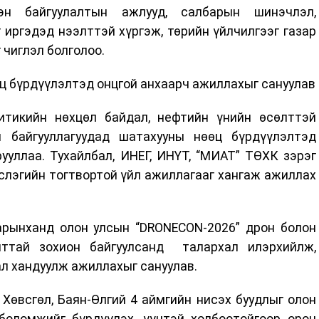
н байгуулалтын ажлууд, салбарын шинэчлэл,
иргэдэд нээлттэй хүргэж, төрийн үйлчилгээг газар
 чиглэл болголоо.
ц бүрдүүлэлтэд онцгой анхаарч ажиллахыг сануулав
итикийн нөхцөл байдал, нефтийн үнийн өсөлттэй
н байгууллагуудад шатахууны нөөц бүрдүүлэлтэд
ууллаа. Тухайлбал, ИНЕГ, ИНҮТ, “МИАТ” ТӨХК зэрэг
слэгийн тогтвортой үйл ажиллагааг хангаж ажиллах
арынханд олон улсын “DRONECON-2026” дрон болон
ттай зохион байгуулсанд талархал илэрхийлж,
л хандуулж ажиллахыг сануулав.
 Хөвсгөл, Баян-Өлгий 4 аймгийн нисэх буудлыг олон
боломжийг бүрдүүлэх, үүнтэй холбоотойгоор орон