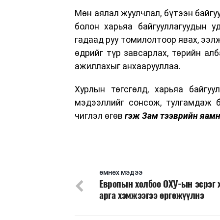
Мөн аялал жуулчлал, бүтээн байг
болон харьяа байгууллагуудын у
гадаад руу томилолтоор явах, ээл
өдрийг түр завсарлах, төрийн алб
ажиллахыг анхаарууллаа.
Хурлын төгсгөлд, харьяа байгу
мэдээллийг сонсож, тулгамдаж 
чиглэл өгөв
гэж Зам тээврийн яамн
ӨМНӨХ МЭДЭЭ
Европын холбоо ОХУ-ын эсрэг 
арга хэмжээгээ өргөжүүлнэ