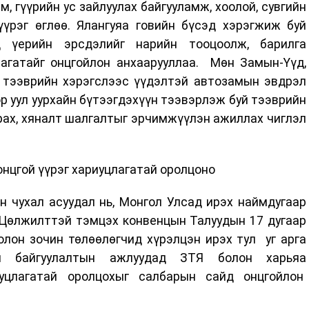
, гүүрийн ус зайлуулах байгууламж, хоолой, сувгийн
үрэг өглөө. Ялангуяа говийн бүсэд хэрэгжиж буй
д үерийн эрсдэлийг нарийн тооцоолж, барилга
агатайг онцгойлон анхаарууллаа. Мөн Замын-Үүд,
 тээврийн хэрэгслээс үүдэлтэй автозамын эвдрэл
 уул уурхайн бүтээгдэхүүн тээвэрлэж буй тээврийн
ах, хяналт шалгалтыг эрчимжүүлэн ажиллах чиглэл
онцгой үүрэг хариуцлагатай оролцоно
н чухал асуудал нь, Монгол Улсад ирэх наймдугаар
 Цөлжилттэй тэмцэх конвенцын Талуудын 17 дугаар
олон зочин төлөөлөгчид хүрэлцэн ирэх тул уг арга
он байгуулалтын ажлуудад ЗТЯ болон харьяа
иуцлагатай оролцохыг салбарын сайд онцгойлон