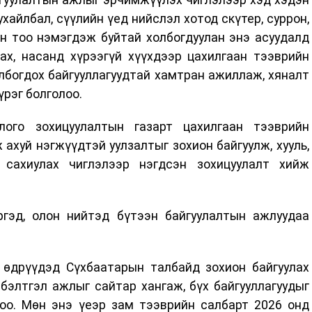
ухайлбал, сүүлийн үед нийслэл хотод скүтер, суррон,
н тоо нэмэгдэж буйтай холбогдуулан энэ асуудалд
ах, насанд хүрээгүй хүүхдээр цахилгаан тээврийн
лбогдох байгууллагуудтай хамтран ажиллаж, хяналт
рэг болголоо.
ого зохицуулалтын газарт цахилгаан тээврийн
 ахуй нэгжүүдтэй уулзалтыг зохион байгуулж, хууль,
 сахиулах чиглэлээр нэгдсэн зохицуулалт хийж
ргэд, олон нийтэд бүтээн байгуулалтын ажлуудаа
ы өдрүүдэд Сүхбаатарын талбайд зохион байгуулах
бэлтгэл ажлыг сайтар хангаж, бүх байгууллагуудыг
лоо. Мөн энэ үеэр зам тээврийн салбарт 2026 онд