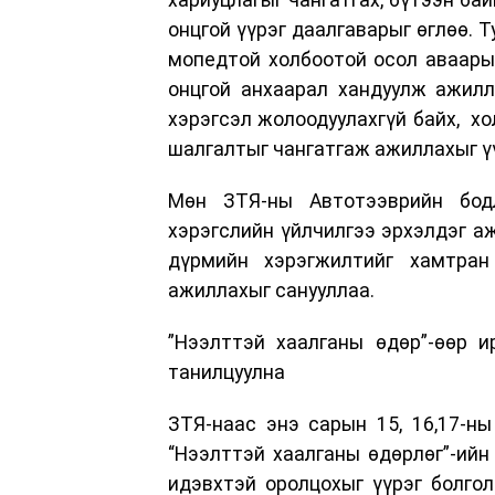
онцгой үүрэг даалгаварыг өглөө. Т
мопедтой холбоотой осол аваары
онцгой анхаарал хандуулж ажилл
хэрэгсэл жолоодуулахгүй байх, хо
шалгалтыг чангатгаж ажиллахыг үү
Мөн ЗТЯ-ны Автотээврийн бодл
хэрэгслийн үйлчилгээ эрхэлдэг аж
дүрмийн хэрэгжилтийг хамтран
ажиллахыг санууллаа.
”Нээлттэй хаалганы өдөр”-өөр и
танилцуулна
ЗТЯ-наас энэ сарын 15, 16,17-н
“Нээлттэй хаалганы өдөрлөг”-ийн 
идэвхтэй оролцохыг үүрэг болго