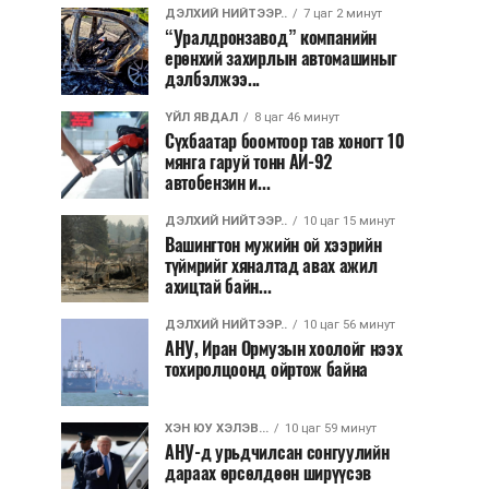
ДЭЛХИЙ НИЙТЭЭР..
7 цаг 2 минут
“Уралдронзавод” компанийн
ерөнхий захирлын автомашиныг
дэлбэлжээ...
ҮЙЛ ЯВДАЛ
8 цаг 46 минут
Сүхбаатар боомтоор тав хоногт 10
мянга гаруй тонн АИ-92
автобензин и...
ДЭЛХИЙ НИЙТЭЭР..
10 цаг 15 минут
Вашингтон мужийн ой хээрийн
түймрийг хяналтад авах ажил
ахицтай байн...
ДЭЛХИЙ НИЙТЭЭР..
10 цаг 56 минут
АНУ, Иран Ормузын хоолойг нээх
тохиролцоонд ойртож байна
ХЭН ЮУ ХЭЛЭВ...
10 цаг 59 минут
АНУ-д урьдчилсан сонгуулийн
дараах өрсөлдөөн ширүүсэв