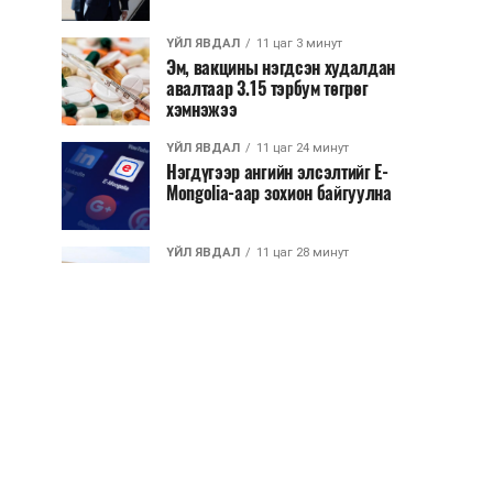
ҮЙЛ ЯВДАЛ
11 цаг 3 минут
Эм, вакцины нэгдсэн худалдан
авалтаар 3.15 тэрбум төгрөг
хэмнэжээ
ҮЙЛ ЯВДАЛ
11 цаг 24 минут
Нэгдүгээр ангийн элсэлтийг E-
Mongolia-аар зохион байгуулна
ҮЙЛ ЯВДАЛ
11 цаг 28 минут
Улсын чанартай хатуу хучилттай
авто замын талаас илүү хувь нь
13-аас...
ҮЙЛ ЯВДАЛ
11 цаг 33 минут
Засгийн газар энэ оныг дуустал
санхүүгийн хэмнэлтийн горимд
шилжинэ
ХЭН ЮУ ХЭЛЭВ...
12 цаг 1 минут
Шатахууны импортын гаалийн