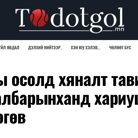
ҮЙЛ ЯВДАЛ
ДЭЛХИЙ НИЙТЭЭР..
ХЭН ЮУ ХЭЛЭВ...
ЧӨЛӨӨТ БҮС
ы осолд хяналт тав
салбарынханд хариу
өгөв