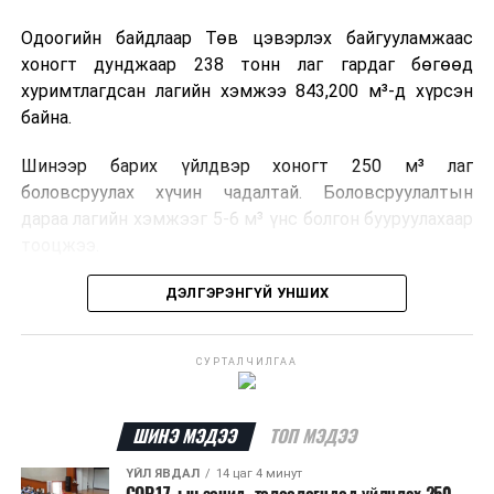
Одоогийн байдлаар Төв цэвэрлэх байгууламжаас
хоногт дунджаар 238 тонн лаг гардаг бөгөөд
хуримтлагдсан лагийн хэмжээ 843,200 м³-д хүрсэн
байна.
Шинээр барих үйлдвэр хоногт 250 м³ лаг
боловсруулах хүчин чадалтай. Боловсруулалтын
дараа лагийн хэмжээг 5-6 м³ үнс болгон бууруулахаар
тооцжээ.
Төслийн техник, эдийн засгийн үндэслэлийг
ДЭЛГЭРЭНГҮЙ УНШИХ
боловсруулж дууссан бөгөөд Барилга хөгжлийн
төвийн 2025 оны долоодугаар сарын 22-ны өдрийн
СУРТАЛЧИЛГАА
магадлалын ерөнхий дүгнэлтээр баталгаажуулсан
байна.
ШИНЭ МЭДЭЭ
ТОП МЭДЭЭ
Мөн Нийслэлийн иргэдийн Төлөөлөгчдийн Хурлын
2025 оны 25/01 дүгээр тогтоолоор баталсан “Төр,
ҮЙЛ ЯВДАЛ
14 цаг 4 минут