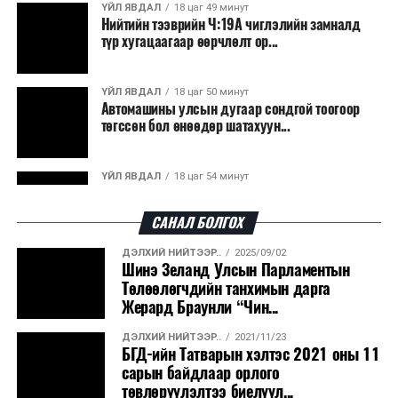
Япон, Герман, Швейцар, Нидерланд, Өмнөд Солонгос
ҮЙЛ ЯВДАЛ
18 цаг 49 минут
зэрэг улс лаг хатаах, шатаах технологийг ашиглаж
Нийтийн тээврийн Ч:19А чиглэлийн замналд
түр хугацаагаар өөрчлөлт ор...
байна. Тухайлбал, Германд лаг шатаах үйлдвэрээс
гарсан үнснээс фосфор сэргээн авах технологи
ашигладаг бол Нидерландад төвлөрсөн лаг
ҮЙЛ ЯВДАЛ
18 цаг 50 минут
Автомашины улсын дугаар сондгой тоогоор
боловсруулах үйлдвэрүүдээр дулаан, цахилгаан
төгссөн бол өнөөдөр шатахуун...
эрчим хүч үйлдвэрлэдэг.
Ийнхүү лаг хатаах, шатаах технологийг лагийн
ҮЙЛ ЯВДАЛ
18 цаг 54 минут
эзлэхүүнийг бууруулахын зэрэгцээ эрчим хүч
Улаанбаатарт өдөртөө 30 хэм дулаан
үйлдвэрлэх, нөөцийг дахин ашиглах чиглэлээр олон
САНАЛ БОЛГОХ
улсад өргөн ашиглаж байна.
ДЭЛХИЙ НИЙТЭЭР..
2025/09/02
ДЭЛХИЙ НИЙТЭЭР..
2026/08/06
Шинэ Зеланд Улсын Парламентын
“Уралдронзавод” компанийн ерөнхий
Төлөөлөгчдийн танхимын дарга
захирлын автомашиныг дэлбэлжээ...
Жерард Браунли “Чин...
ДЭЛХИЙ НИЙТЭЭР..
2021/11/23
ҮЙЛ ЯВДАЛ
2026/08/06
БГД-ийн Татварын хэлтэс 2021 оны 11
Сүхбаатар боомтоор тав хоногт 10 мянга гаруй
сарын байдлаар орлого
тонн АИ-92 автобензин и...
төвлөрүүлэлтээ биелүүл...