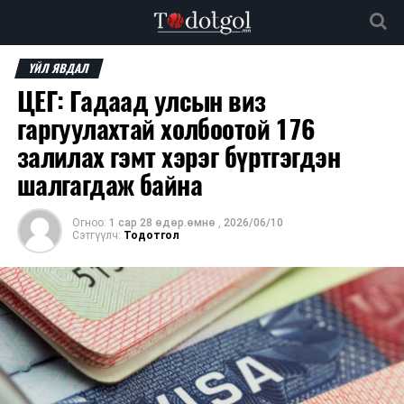
ҮЙЛ ЯВДАЛ
ЦЕГ: Гадаад улсын виз
гаргуулахтай холбоотой 176
залилах гэмт хэрэг бүртгэгдэн
шалгагдаж байна
Огноо:
1 сар 28 өдөр.өмнө
,
2026/06/10
Сэтгүүлч:
Тодотгол