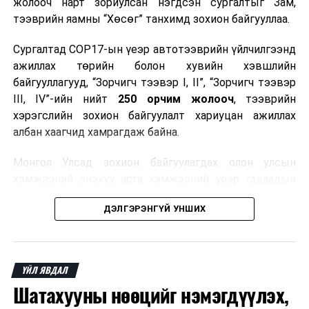
жолооч нарт зориулсан нэгдсэн сургалтыг Зам,
ӨМНӨХ МЭДЭЭ
тээврийн яамны “Хөсөг” танхимд зохион байгууллаа.
Хувийн сургуулиудыг төлбөрийн мэдээллээ ил тод
болгох, албан бус шинжтэй нэмэлт төлбөр, хандив
Сургалтад COP17-ын үеэр автотээврийн үйлчилгээнд
шаардахыг хориглолоо
ажиллах төрийн болон хувийн хэвшлийн
байгууллагууд, “Зорчигч тээвэр I, II”, “Зорчигч тээвэр
III, IV”-ийн нийт
250 орчим жолооч
, тээврийн
хэрэгслийн зохион байгуулалт хариуцан ажиллах
албан хаагчид хамрагдаж байна.
Монгол Улсад зохион байгуулагдах олон улсын
хэмжээний энэхүү арга хэмжээний үеэр гадаадын
зочид, төлөөлөгчдөд аюулгүй, шуурхай, соёлтой,
ДЭЛГЭРЭНГҮЙ УНШИХ
мэргэжлийн түвшинд тээврийн үйлчилгээ үзүүлэх
бэлтгэлийг хангах нь сургалтын гол зорилго юм.
Сургалтаар COP17-ын ерөнхий ойлголт, ач холбогдол,
ҮЙЛ ЯВДАЛ
зохион байгуулалтын онцлог, зочид, төлөөлөгчдийн
Шатахууны нөөцийг нэмэгдүүлэх,
ангилал, үйлчилгээний стандарт, жолооч нарын үүрэг
хариуцлага, сахилга бат, үйлчилгээний соёл, ёс зүй,