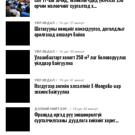
COP17-ын зочид, төлөөлөгчдөд үйлчлэх 250
хувийн хэвшлийн түншлэлээр нийслэлд хэрэгжүүлэх
орчим жолоочийг сургалтад х...
төслийн жагсаалт”-д лаг хатааж, шатаах үйлдвэр
барих төслийг төр, хувийн хэвшлийн түншлэлийн
хэлбэрээр хэрэгжүүлэхээр тусгажээ.
ҮЙЛ ЯВДАЛ
16 цаг 27 минут
Шатахууны нөөцийг нэмэгдүүлэх, доголдлыг
арилгахад анхаарч байна
Лаг хатаах, шатаах технологи нь бохир ус цэвэрлэх
байгууламжаас гардаг лагийг байгаль орчинд аюулгүй
аргаар боловсруулж, эзлэхүүнийг эрс бууруулах
ҮЙЛ ЯВДАЛ
16 цаг 30 минут
Улаанбаатарт хоногт 250 м³ лаг боловсруулах
зориулалттай. Лагийг өндөр температурт шатааснаар
үйлдвэр байгуулна
эзлэхүүн нь 90 хүртэл хувиар буурч, бактери, вирус
болон бусад өвчин үүсгэгч бичил биетнийг устгах
боломжтой.
ҮЙЛ ЯВДАЛ
18 цаг 41 минут
Нэгдүгээр ангийн элсэлтийг E-Mongolia-аар
зохион байгуулна
Түүнчлэн шаталтын явцад үүсэх дулааныг цахилгаан
болон дулааны эрчим хүч үйлдвэрлэхэд ашиглаж
болдог. Зарим технологийн хувьд шаталтын дараа
ДЭЛХИЙ НИЙТЭЭР..
18 цаг 45 минут
Францад иргэд рүү зөвшөөрөлгүй
үлдэх үнснээс фосфор зэрэг ашигт эрдсийг сэргээн
сурталчилгааны дуудлага хийхийг хориг...
авах боломжтой аж.