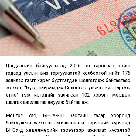
Цагдаагийн байгууллагад 2026 он гарснаас хойш
гадаад улсын виз гаргуулахтай холбоотой нийт 176
залилах гэмт хэрэг бүртгэгдэн шалгагдаж байгаагаас
зөвхөн “Бүгд найрамдах Солонгос улсын виз гаргаж
өгнө” гэж иргэдийг залилсан 102 хэрэгт мөрдөн
шалгах ажиллагаа явуулж байгаа аж.
Монгол Улс, БНСУ-ын Засгийн газар хооронд
байгуулсан хамтын ажиллагааны гэрээний хүрээнд
БНСУ-д хөдөлмөрийн гэрээгээр ажиллах хүсэлтэй