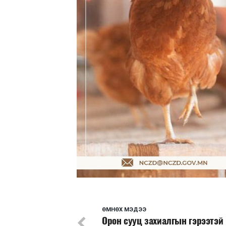
ӨМНӨХ МЭДЭЭ
Орон сууц захиалгын гэрээтэй