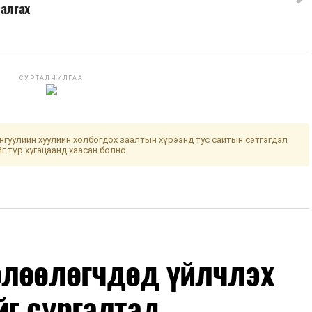
шалгах
СУРТАЛЧИЛГАА
гуулийн хуулийн холбогдох заалтын хүрээнд тус сайтын сэтгэгдэл
йг түр хугацаанд хаасан болно.
өлөөлөгчдөд үйлчлэх
йг сургалтад