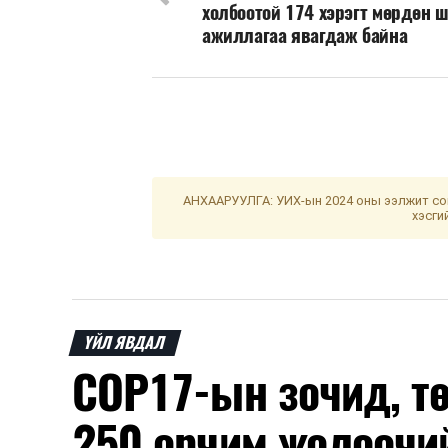
холбоотой 174 хэрэгт мөрдөн 
ажиллагаа явагдаж байна
АНХААРУУЛГА: УИХ-ын 2024 оны ээлжит сон
хэсги
ҮЙЛ ЯВДАЛ
COP17-ын зочид, т
250 орчим жолоочи