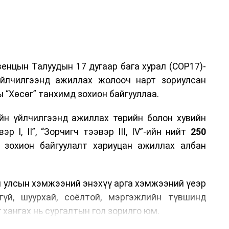
енцын Талуудын 17 дугаар бага хурал (COP17)-
үйлчилгээнд ажиллах жолооч нарт зориулсан
 “Хөсөг” танхимд зохион байгууллаа.
йн үйлчилгээнд ажиллах төрийн болон хувийн
р I, II”, “Зорчигч тээвэр III, IV”-ийн нийт
250
н зохион байгуулалт хариуцан ажиллах албан
н улсын хэмжээний энэхүү арга хэмжээний үеэр
гүй, шуурхай, соёлтой, мэргэжлийн түвшинд
 хангах нь сургалтын гол зорилго юм.