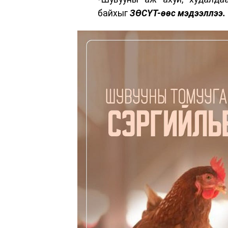
байхыг
ЗӨСҮТ-өөс мэдээллээ