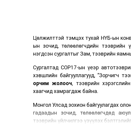
Цөлжилттэй тэмцэх тухай НҮБ-ын конв
ын зочид, төлөөлөгчдийн тээврийн 
нэгдсэн сургалтыг Зам, тээврийн яамны
Сургалтад COP17-ын үеэр автотээври
хэвшлийн байгууллагууд, “Зорчигч тээвэ
орчим жолооч
, тээврийн хэрэгслий
хаагчид хамрагдаж байна.
Монгол Улсад зохион байгуулагдах оло
гадаадын зочид, төлөөлөгчдөд аюул
тээврийн үйлчилгээ үзүүлэх бэлтгэлийг