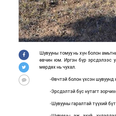
Шувууны томуу нь хүн болон амьтн
өвчин юм. Иргэн бүр эрсдэлээс 
мөрдөх нь чухал.
-Өвчтэй болон үхсэн шувуунд 
-Эрсдэлтэй бүс нутагт зорчих
-Шувууны гаралтай түүхий бүт
-Шувууны аж ахуй, худалда