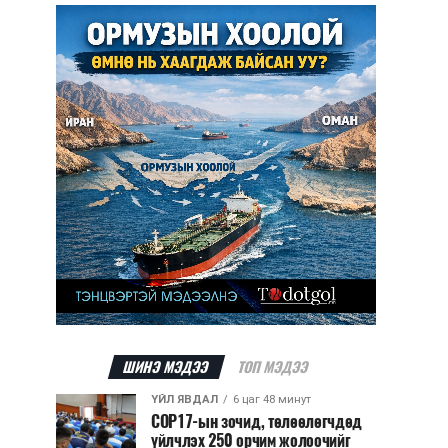
ШИНЭ МЭДЭЭ
ТОП МЭДЭЭ
ҮЙЛ ЯВДАЛ
6 цаг 48 минут
COP17-ын зочид, төлөөлөгчдөд
үйлчлэх 250 орчим жолоочийг