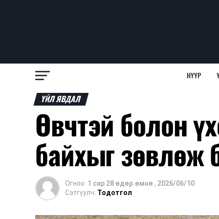
НҮҮР
ҮЙЛ ЯВДАЛ
Өвчтэй болон үх
байхыг зөвлөж 
Огноо:
1 сар 28 өдөр.өмнө
,
2026/06/10
Сэтгүүлч:
Тодотгол