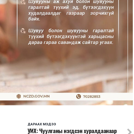
ДАРААХ МЭДЭЭ
УИХ: Чуулганы нэгдсэн хуралдаанаар