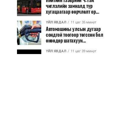
Нийтийн тээврийн Ч:19А
чиглэлийн замналд түр
хугацаагаар өөрчлөлт ор...
ҮЙЛ ЯВДАЛ
11 цаг 35 минут
Автомашины улсын дугаар
сондгой тоогоор төгссөн бол
өнөөдөр шатахуун...
ҮЙЛ ЯВДАЛ
11 цаг 39 минут
Улаанбаатарт өдөртөө 30 хэм
дулаан
ДЭЛХИЙ НИЙТЭЭР..
2026/08/06
“Уралдронзавод” компанийн
ерөнхий захирлын автомашиныг
дэлбэлжээ...
ҮЙЛ ЯВДАЛ
2026/08/06
Сүхбаатар боомтоор тав хоногт 10
мянга гаруй тонн АИ-92
автобензин и...