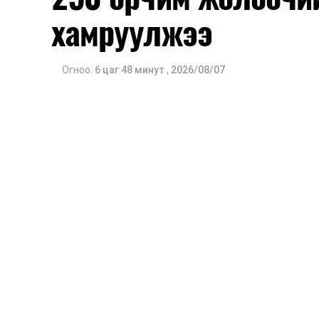
хамруулжээ
Огноо:
6 цаг 48 минут
,
2026/08/07