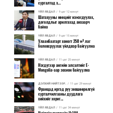
сургалтад х...
ҮЙЛ ЯВДАЛ
9 цаг 12 минут
Шатахууны нөөцийг нэмэгдүүлэх,
доголдлыг арилгахад анхаарч
байна
ҮЙЛ ЯВДАЛ
9 цаг 15 минут
Улаанбаатарт хоногт 250 м³ лаг
боловсруулах үйлдвэр байгуулна
ҮЙЛ ЯВДАЛ
11 цаг 25 минут
Нэгдүгээр ангийн элсэлтийг E-
Mongolia-аар зохион байгуулна
ДЭЛХИЙ НИЙТЭЭР..
11 цаг 29 минут
Францад иргэд рүү зөвшөөрөлгүй
сурталчилгааны дуудлага
хийхийг хориг...
ҮЙЛ ЯВДАЛ
11 цаг 34 минут