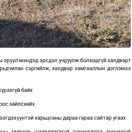
ы эрүүл мэндэд эрсдэл учруулж болзошгүй халдварт
урьдчилан сэргийлж, халдвар хамгааллын дэглэмээ
хүрэхгүй байх
оос зайлсхийх
ээгдэхүүнтэй харьцсаны дараа гараа сайтар угаах
аны газраар шаардлагагүй тохиолдолд зорчихгүй