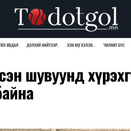
ҮЙЛ ЯВДАЛ
ДЭЛХИЙ НИЙТЭЭР..
ХЭН ЮУ ХЭЛЭВ...
ЧӨЛӨӨТ БҮС
сэн шувуунд хүрэхг
байна