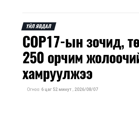
ҮЙЛ ЯВДАЛ
COP17-ын зочид, т
250 орчим жолоочи
хамруулжээ
Огноо:
6 цаг 52 минут
,
2026/08/07