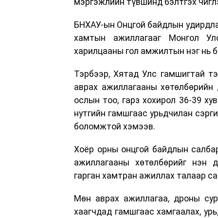
мэргэжлийн түвшинд бэлтгэх чигл
БНХАУ-ын Онцгой байдлын удирдла
хамтын ажиллагааг Монгол Ул
харилцааны гол амжилтын нэг нь б
Тэрбээр, Хятад Улс гамшигтай тэ
аврах ажиллагааны хөтөлбөрийн 
ослын тоо, гарз хохирол 36-39 ху
нутгийн гамшгаас урьдчилан сэрги
боломжтой хэмээв.
Хоёр орны онцгой байдлын салба
ажиллагааны хөтөлбөрийг нэн д
гарган хамтран ажиллах талаар са
Мөн аврах ажиллагаа, дроны сур
хаагчдад гамшгаас хамгаалах, ур