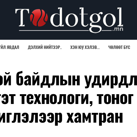
ҮЙЛ ЯВДАЛ
ДЭЛХИЙ НИЙТЭЭР..
ХЭН ЮУ ХЭЛЭВ...
ЧӨЛӨӨТ БҮС
ой байдлын удирд
т технологи, тоног
иглэлээр хамтран