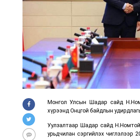
Монгол Улсын Шадар сайд Н.Но
хүрээнд Онцгой байдлын удирдлаг
Уулзалтаар Шадар сайд Н.Номтой
урьдчилан сэргийлэх чиглэлээр 2