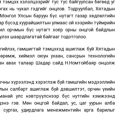
тэмцэх хэлэлцээрийг тус тус байгуулсан бөгөөд уг
гах нь чухал гэдгийг онцлов. Тодруулбал, Хятадын
 Монгол Улсын баруун бүс нутагт газар хөдлөлтийн
ар бүсэд хуурайшилтын улмаас ой хээрийн түймрийн
ил орчмын бүс нутагт хоёр орны онцгой байдлын
үлэх шаардлагатай байгааг тодотголоо.
ргийлэх, гамшигтай тэмцэхэд ашиглаж буй Хятадын
өөрөмж, хиймэл оюун ухаан, сансрын технологийн
дан авах талаар Шадар сайд Н.Номтойбаяр онцолж
орчны хүрээлэнд хэрэглэж буй гамшгийн мэдээллийн
длын салбарт ашиглаж буй дэвшилтэт, орчин үеийн
 манай улс нэвтрүүлснээр бүс нутгийн хэмжээнд
энэ гэв. Мөн онцгой байдал, ус, цаг уурын алба
, сургах, удирдлага менежментийн арга барилыг