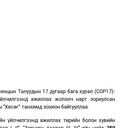
енцын Талуудын 17 дугаар бага хурал (COP17)-
үйлчилгээнд ажиллах жолооч нарт зориулсан
 “Хөсөг” танхимд зохион байгууллаа.
йн үйлчилгээнд ажиллах төрийн болон хувийн
р I, II”, “Зорчигч тээвэр III, IV”-ийн нийт
250