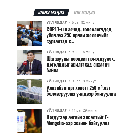
ШИНЭ МЭДЭЭ
ТОП МЭДЭЭ
ҮЙЛ ЯВДАЛ
6 цаг 52 минут
COP17-ын зочид, төлөөлөгчдөд
үйлчлэх 250 орчим жолоочийг
сургалтад х...
ҮЙЛ ЯВДАЛ
9 цаг 16 минут
Шатахууны нөөцийг нэмэгдүүлэх,
доголдлыг арилгахад анхаарч
байна
ҮЙЛ ЯВДАЛ
9 цаг 18 минут
Улаанбаатарт хоногт 250 м³ лаг
боловсруулах үйлдвэр байгуулна
ҮЙЛ ЯВДАЛ
11 цаг 29 минут
Нэгдүгээр ангийн элсэлтийг E-
Mongolia-аар зохион байгуулна