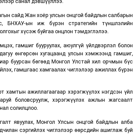
элээр санал дэвшүүллээ.
гын сайд Жан хоёр улсын онцгой байдлын салбарын
с, БНХАУ-ын иж бүрэн стратегийн түншлэлийн
олгохыг хүсэж буйгаа онцлон тэмдэглэлээ.
мцэх, гамшиг бууруулах, аюулгүй үйлдвэрлэл болон
дагуу өнгөрсөн хугацаанд улсын хэмжээнд гамшиг,
виар буурсан бөгөөд Монгол Улстай хил орчмын бүс
йлэх, гамшгаас хамгаалах чиглэлээр ажиллах бүрэн
рт хамтын ажиллагаагаар хэрэгжүүлэх нэгдсэн үйл
аруй боловсруулж, хэрэгжүүлэх ажлын жагсаалт
нал солилцлоо.
галт явуулах, Монгол Улсын онцгой байдлын алба
ьдчилан сэргийлэх чиглэлээр өөрсдийн ашиглаж буй