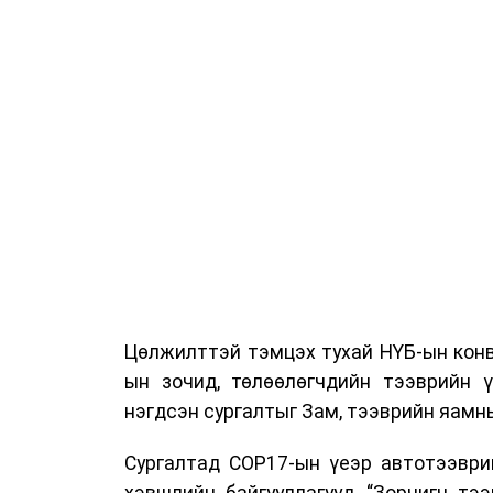
Цөлжилттэй тэмцэх тухай НҮБ-ын конв
ын зочид, төлөөлөгчдийн тээврийн 
нэгдсэн сургалтыг Зам, тээврийн яамны
Сургалтад COP17-ын үеэр автотээври
хэвшлийн байгууллагууд, “Зорчигч тээвэ