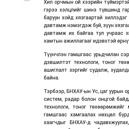
Хил орчмын ой хээрийн түймэртэй 
гэрээ хэлцлийг шинэ түвшинд гар
баруун хойд хязгаартай хиллэдэг
давтамж нэмэгдэж буй, зүүн хязга
давтамж их байгаа тул учраас х
хамтын ажиллагааг идэвхтэй өрнү
Түүнчлэн гамшгаас урьдчилан сэ
дэвшилтэт технологи, тоног төх
ашиглалт зэргийг судалж, худал
байна.
Тэрбээр, БНХАУ-ын Ус, цаг уурын 
систем, радар болон онцгой бай
технологи, тоног төхөөрөмжийг
гамшгаас хамгаалах нөхцөл бүрд
хаагчдыг БНХАУ-д чадавхжуулах