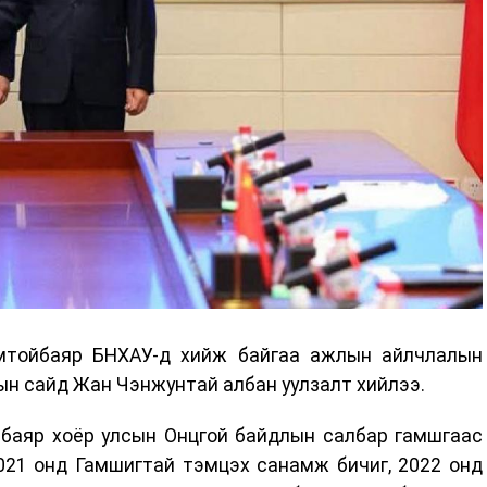
мтойбаяр БНХАУ-д хийж байгаа ажлын айлчлалын
ын сайд Жан Чэнжунтай албан уулзалт хийлээ.
баяр хоёр улсын Онцгой байдлын салбар гамшгаас
021 онд Гамшигтай тэмцэх санамж бичиг, 2022 онд