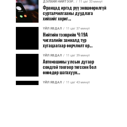
ДЭЛХИЙ НИЙТЭЭР..
11 цаг 33 минут
Францад иргэд рүү зөвшөөрөлгүй
сурталчилгааны дуудлага
хийхийг хориг...
ҮЙЛ ЯВДАЛ
11 цаг 37 минут
Нийтийн тээврийн Ч:19А
чиглэлийн замналд түр
хугацаагаар өөрчлөлт ор...
ҮЙЛ ЯВДАЛ
11 цаг 39 минут
Автомашины улсын дугаар
сондгой тоогоор төгссөн бол
өнөөдөр шатахуун...
ҮЙЛ ЯВДАЛ
11 цаг 43 минут
Улаанбаатарт өдөртөө 30 хэм
дулаан
ДЭЛХИЙ НИЙТЭЭР..
2026/08/06
“Уралдронзавод” компанийн
ерөнхий захирлын автомашиныг
дэлбэлжээ...