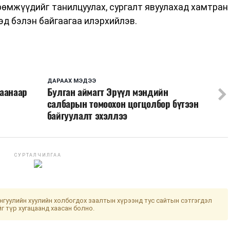
рөмжүүдийг танилцуулах, сургалт явуулахад хамтран
эд бэлэн байгаагаа илэрхийлэв.
ДАРААХ МЭДЭЭ
даанаар
Булган аймагт Эрүүл мэндийн
салбарын томоохон цогцолбор бүтээн
байгуулалт эхэллээ
СУРТАЛЧИЛГАА
гуулийн хуулийн холбогдох заалтын хүрээнд тус сайтын сэтгэгдэл
йг түр хугацаанд хаасан болно.