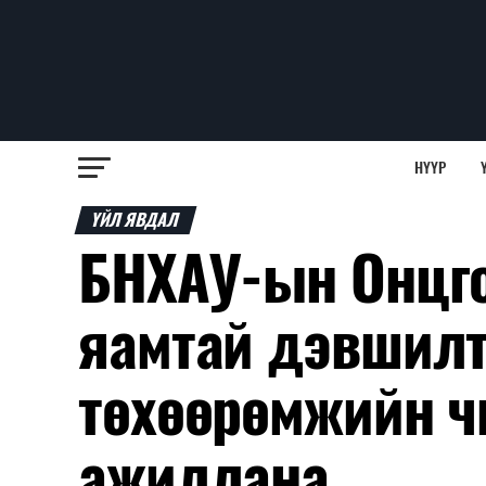
НҮҮР
ҮЙЛ ЯВДАЛ
БНХАУ-ын Онцг
яамтай дэвшилтэ
төхөөрөмжийн ч
ажиллана