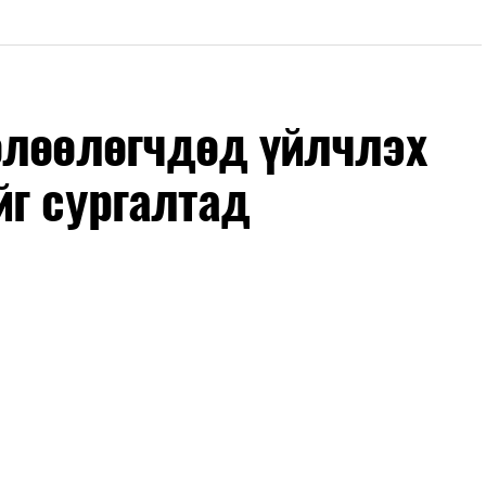
өлөөлөгчдөд үйлчлэх
йг сургалтад