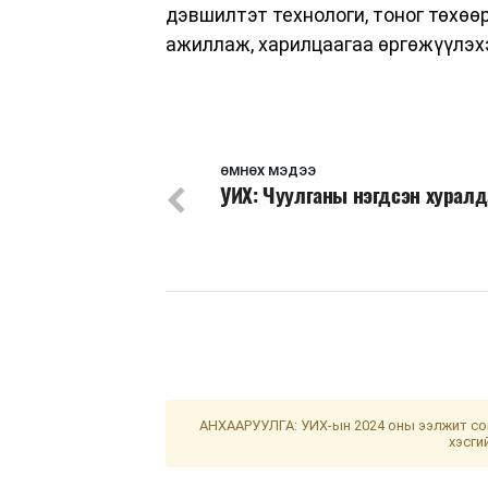
дэвшилтэт технологи, тоног төхөө
ажиллаж, харилцаагаа өргөжүүлэх
ӨМНӨХ МЭДЭЭ
УИХ: Чуулганы нэгдсэн хурал
АНХААРУУЛГА: УИХ-ын 2024 оны ээлжит сон
хэсги