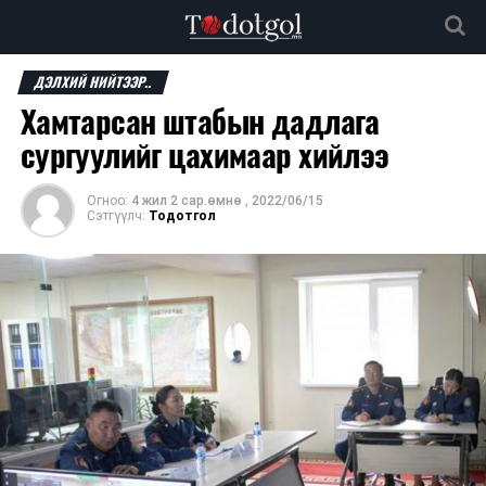
ДЭЛХИЙ НИЙТЭЭР..
Хамтарсан штабын дадлага
сургуулийг цахимаар хийлээ
Огноо:
4 жил 2 сар.өмнө
,
2022/06/15
Сэтгүүлч:
Тодотгол