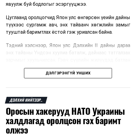
явуулж буй бодлогыг эсэргүүцжээ.
Цуглаанд оролцогчид Япон улс өнгөрсөн үеийн дайны
түүхээс сургамж авч, энх тайванч хөгжлийн замыг
тууштай баримтлах ёстой гэж уриалсан байна.
Тэдний хэлснээр, Япон улс Дэлхийн II дайны дараа
энх тайвны Үндсэн хуулиа баталж, дайнаас татгалзах
зарчмыг хуульчилсан. Гэвч сүүлийн жилүүдэд батлан
хамгаалах зардлаа нэмэгдүүлж, цэргийн хүчин чадлаа
ДЭЛГЭРЭНГҮЙ УНШИХ
бэхжүүлэхийн зэрэгцээ Үндсэн хуульд өөрчлөлт
оруулах асуудал яригдаж байгаа нь түгшүүр төрүүлж
байгааг жагсагчид онцолжээ.
ДЭЛХИЙ НИЙТЭЭР..
Японы Үндсэн хуулийн 9 дүгээр зүйлд олон улсын
Оросын хакерууд НАТО Украины
маргааныг шийдвэрлэх арга хэрэгсэл болгон дайнаас
татгалзах зарчмыг тусгасан байдаг. Цуглаанд
халдлагад оролцсон гэх баримт
оролцогчид уг зарчмыг хэвээр хадгалж, хойч үедээ
олжээ
энх тайван нийгмийг өвлүүлэх ёстой гэж үзэж