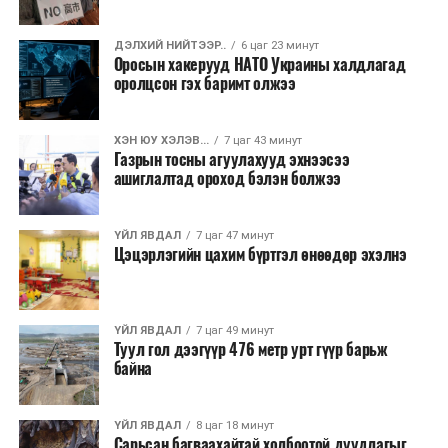
тасралтгүй сурталчилгааны дуудлагыг хориглохыг
уриалж байжээ.
ДЭЛХИЙ НИЙТЭЭР..
6 цаг 23 минут
Оросын хакерууд НАТО Украины халдлагад
Хуулийг зөрчиж дуудлага хийсэн хувь хүнийг нэг
оролцсон гэх баримт олжээ
дуудлага тутамд 75 мянга хүртэлх евро, аж ахуйн
нэгжийг 375 мянга хүртэлх еврогоор торгох
ХЭН ЮУ ХЭЛЭВ...
7 цаг 43 минут
боломжтой. Харин хэрэглэгч өөрөө зөвшөөрсөн,
Газрын тосны агуулахууд эхнээсээ
эсвэл тухайн компанитай өмнө нь гэрээний
ашиглалтад ороход бэлэн болжээ
харилцаатай бөгөөд шинэ үйлчилгээ санал болгож
буй тохиолдолд хориг үйлчлэхгүй. Иргэд
ҮЙЛ ЯВДАЛ
7 цаг 47 минут
зөвшөөрөлгүй дуудлагын талаар төрийн цахим
Цэцэрлэгийн цахим бүртгэл өнөөдөр эхэлнэ
хуудсаар мэдээлэх боломжтой.
Шинэ хууль Францын зах зээлд үйлчилдэг гадаадын
ҮЙЛ ЯВДАЛ
7 цаг 49 минут
дуудлагын төвүүдэд нөлөөлөхөөр байна. Тухайлбал,
Туул гол дээгүүр 476 метр урт гүүр барьж
Мароккогийн дуудлагын төвүүдийн орлогын 80 гаруй
байна
хувь Францын зах зээлээс бүрддэг бөгөөд тус улсын
40–50 мянган ажлын байр эрсдэлд орж болзошгүйг
ҮЙЛ ЯВДАЛ
8 цаг 18 минут
Мароккогийн хөдөлмөр эрхлэлтийн сайд мэдэгджээ.
Сарьсан багваахайтай холбоотой дуудлагыг