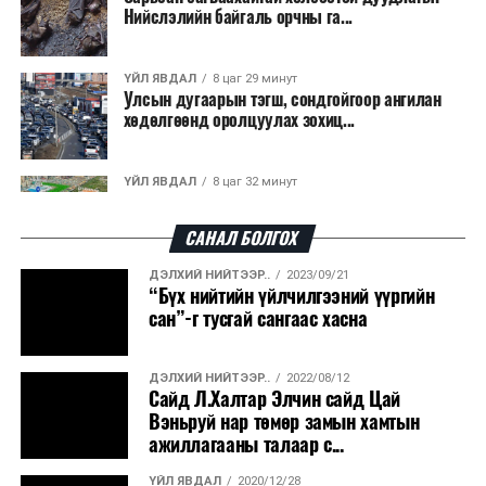
Нийслэлийн байгаль орчны га...
ҮЙЛ ЯВДАЛ
8 цаг 29 минут
Улсын дугаарын тэгш, сондгойгоор ангилан
хөдөлгөөнд оролцуулах зохиц...
ҮЙЛ ЯВДАЛ
8 цаг 32 минут
Нарантуул, Дүнжингарав, Шинэ 100 айл
худалдааны төвүүдийн авто зогсо...
САНАЛ БОЛГОХ
ДЭЛХИЙ НИЙТЭЭР..
2023/09/21
ҮЙЛ ЯВДАЛ
8 цаг 36 минут
“Бүх нийтийн үйлчилгээний үүргийн
КОП17-д ажиллах онцгой байдлын
сан”-г тусгай сангаас хасна
бүрэлдэхүүн хамтарсан дадлага сургуул...
ДЭЛХИЙ НИЙТЭЭР..
2022/08/12
ҮЙЛ ЯВДАЛ
8 цаг 43 минут
Сайд Л.Халтар Элчин сайд Цай
Улаанбаатарт өдөртөө 20 хэм дулаан
Вэньруй нар төмөр замын хамтын
ажиллагааны талаар с...
ҮЙЛ ЯВДАЛ
2020/12/28