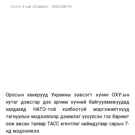
байгаагаа илэрхийлсэн байна.
Огноо:
6 цаг 23 минут
,
2026/08/10
Мөн Япон улс атомын бөмбөгийн халдлагад өртсөн
дэлхийн цорын ганц улс гэдгийг сануулж, тус улсын
пуужингийн хүчин чадлыг нэмэгдүүлэх болон цөмийн
зэвсэгтэй холбоотой асуудал хэлэлцэгдэж байгааг
эсэргүүцжээ.
“Япон улс цөмийн зэвсэгтэй байж болохгүй” хэмээн
жагсагчид онцолсон байна.
Тэд цэргийн хүчин чадлыг нэмэгдүүлэх нь жинхэнэ
аюулгүй байдлыг бий болгох арга зам биш гэж үзэж,
Япон улс өнгөрсөн дайны түүхээс сургамж авч,
Оросын хакерууд Украины зэвсэгт хүчин ОХУ-ын
дайны эмгэнэлт явдлыг дахин давтахаас зайлсхийх
нутаг дэвсгэр дэх эрчим хүчний байгууламжуудад
ёстойг уриалжээ.
халдахад НАТО-той холбоотой мэргэжилтнүүд
тагнуулын мэдээллээр дэмжлэг үзүүлсэн гэх баримт
олж авсан талаар ТАСС агентлаг наймдугаар сарын 7-
нд мэдээлжээ.