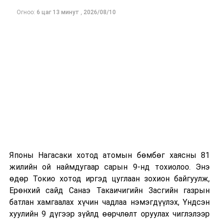
Ерөнхийлөгч У.Хүрэлсүх БНХАУ-ын Элчин сайд Цай
Вэньруйг хүлээн авч уулзав
Огноо:
6 цаг 13 минут
,
2026/08/10
Японы Нагасаки хотод атомын бөмбөг хаясны 81
жилийн ой наймдугаар сарын 9-нд тохиолоо. Энэ
өдөр Токио хотод иргэд цуглаан зохион байгуулж,
Ерөнхий сайд Санаэ Такаичигийн Засгийн газрын
батлан хамгаалах хүчин чадлаа нэмэгдүүлэх, Үндсэн
хуулийн 9 дүгээр зүйлд өөрчлөлт оруулах чиглэлээр