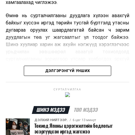
байгууллагуудаас дээрх мэдээллийн талаар албан
хамгаалахад чиглэжээ.
ёсны тайлбар хийсэн эсэх нь тодорхойгүй байна.
Өмнө нь сурталчилгааны дуудлага хүлээн авахгүй
байхыг хүссэн иргэд төрийн тусгай бүртгэлд утасны
дугаараа оруулах шаардлагатай байсан ч зарим
дуудлагын төв уг жагсаалтыг үл тоодог байжээ.
Шинэ хуулиар харин аж ахуйн нэгжүүд хэрэглэгчээс
урьдчилан зөвшөөрөл аваагүй тохиолдолд
сурталчилгааны зорилгоор утсаар холбогдох эрхгүй
болно. Иргэн өгсөн зөвшөөрлөө хүссэн үедээ цуцлах
ДЭЛГЭРЭНГҮЙ УНШИХ
боломжтой.
Францын эрх баригчдын тооцоолсноор тус улсын
СУРТАЛЧИЛГАА
иргэдийн дөрөвний гурав орчим нь долоо хоног бүр
дор хаяж нэг удаа хүсээгүй сурталчилгааны дуудлага
хүлээн авдаг бөгөөд олон хүн үүнээс ч олон
ШИНЭ МЭДЭЭ
ТОП МЭДЭЭ
дуудлагад өртдөг байна. Хэрэглэгчийн эрхийг
ДЭЛХИЙ НИЙТЭЭР..
6 цаг 13 минут
хамгаалах 11 байгууллага 2024 онд хамтран
Токиод Японы цэрэгжилтийн бодлогыг
шаардлага гаргаж, суурин болон гар утас руу ирдэг
эсэргүүцсэн иргэд жагсжээ