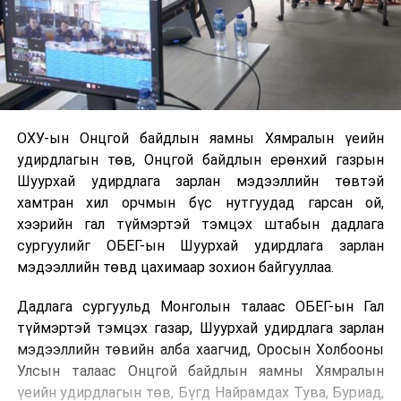
ОХУ-ын Онцгой байдлын яамны Хямралын үеийн
удирдлагын төв, Онцгой байдлын ерөнхий газрын
Шуурхай удирдлага зарлан мэдээллийн төвтэй
хамтран хил орчмын бүс нутгуудад гарсан ой,
хээрийн гал түймэртэй тэмцэх штабын дадлага
сургуулийг ОБЕГ-ын Шуурхай удирдлага зарлан
мэдээллийн төвд цахимаар зохион байгууллаа.
Дадлага сургуульд Монголын талаас ОБЕГ-ын Гал
түймэртэй тэмцэх газар, Шуурхай удирдлага зарлан
мэдээллийн төвийн алба хаагчид, Оросын Холбооны
Улсын талаас Онцгой байдлын яамны Хямралын
үеийн удирдлагын төв, Бүгд Найрамдах Тува, Буриад,