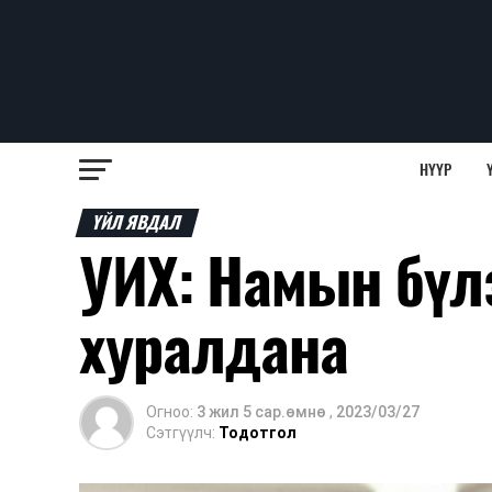
НҮҮР
ҮЙЛ ЯВДАЛ
УИХ: Намын бүл
хуралдана
Огноо:
3 жил 5 сар.өмнө
,
2023/03/27
Сэтгүүлч:
Тодотгол