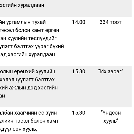
эсгийн хуралдаан
йн ургамлын тухай
14.00
334 тоот
 төсөл болон хамт өргөн
эн хуулийн төслүүдийг
үлэгт бэлтгэх үүрэг бүхий
эд хэсгийн хуралдаан
олын ерөнхий хуулийн
15.30
“Их засаг”
 хэлэлцүүлэгт бэлтгэх
үхий ажлын дэд хэсгийн
ан
албан хаагчийн ёс зүйн
15.30
“Үндсэн
уулийн төсөл болон хамт
хууль”
дүүлсэн хууль,