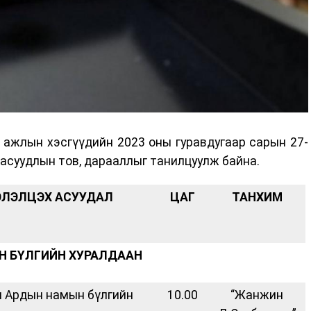
 ажлын хэсгүүдийн 2023 оны гуравдугаар сарын 27-
асуудлын тов, дарааллыг танилцуулж байна.
ЭЛЭЛЦЭХ АСУУДАЛ
ЦАГ
ТАНХИМ
Н БҮЛГИЙН ХУРАЛДААН
л Ардын намын бүлгийн
10.00
“Жанжин