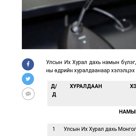
Улсын Их Хурал дахь намын бүлэг,
ны өдрийн хуралдаанаар хэлэлцэх 
Д/
ХУРАЛДААН
Х
Д
НАМЫ
1
Улсын Их Хурал дахь Монго