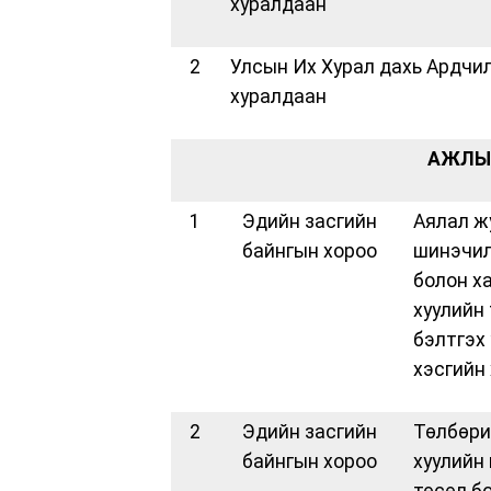
хуралдаан
2
Улсын Их Хурал дахь Ардчи
хуралдаан
АЖЛЫН
1
Эдийн засгийн
Аялал ж
байнгын хороо
шинэчил
болон х
хуулийн
бэлтгэх
хэсгийн
2
Эдийн засгийн
Төлбөри
байнгын хороо
хуулийн
төсөл б