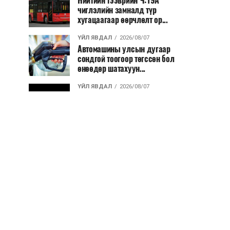
Нийтийн тээврийн Ч:19А
чиглэлийн замналд түр
хугацаагаар өөрчлөлт ор...
ҮЙЛ ЯВДАЛ
2026/08/07
Автомашины улсын дугаар
сондгой тоогоор төгссөн бол
өнөөдөр шатахуун...
ҮЙЛ ЯВДАЛ
2026/08/07
Улаанбаатарт өдөртөө 30 хэм
дулаан
ДЭЛХИЙ НИЙТЭЭР..
2026/08/06
“Уралдронзавод” компанийн
ерөнхий захирлын автомашиныг
дэлбэлжээ...
ҮЙЛ ЯВДАЛ
2026/08/06
Сүхбаатар боомтоор тав хоногт 10
мянга гаруй тонн АИ-92
автобензин и...