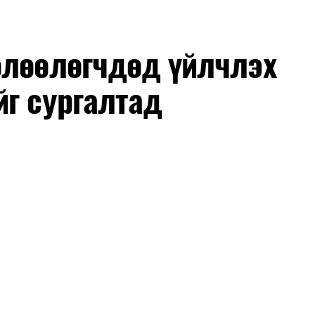
өлөөлөгчдөд үйлчлэх
йг сургалтад