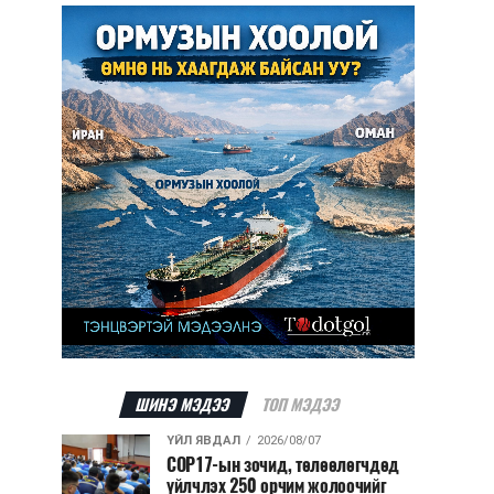
ШИНЭ МЭДЭЭ
ТОП МЭДЭЭ
ҮЙЛ ЯВДАЛ
2026/08/07
COP17-ын зочид, төлөөлөгчдөд
үйлчлэх 250 орчим жолоочийг