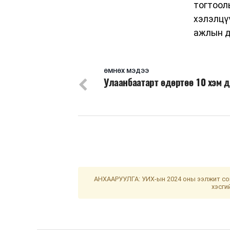
тогтоол
хэлэлцү
ажлын д
ӨМНӨХ МЭДЭЭ
Улаанбаатарт өдөртөө 10 хэм 
АНХААРУУЛГА: УИХ-ын 2024 оны ээлжит сон
хэсги