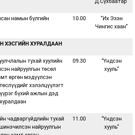
Д.Сүхбаатар”
лсан намын бүлгийн
10.00
“Их Эзэн
Чингис хаан”
 ХЭСГИЙН ХУРАЛДААН
уулчлалын тухай хуулийн
09.30
“Үндсэн
сэн найруулгын төсөл
хууль”
амт өргөн мэдүүлсэн
 төслүүдийг хэлэлцүүлэгт
 үүрэг бүхий ажлын дэд
 хуралдаан
йн чадваргүйдлийн тухай
11.00
“Үндсэн
 шинэчилсэн найруулгын
хууль”
олон хамт өргөн