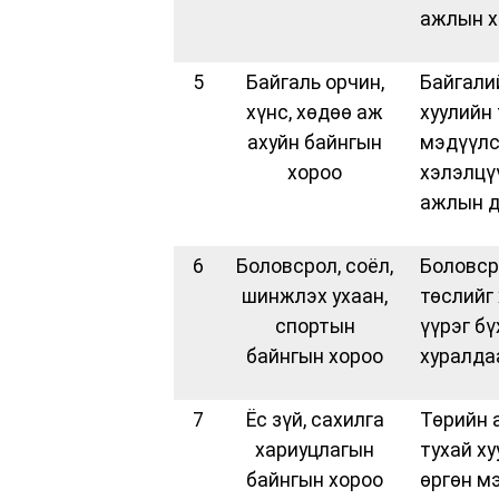
ажлын х
5
Байгаль орчин,
Байгали
хүнс, хөдөө аж
хуулийн
ахуйн байнгын
мэдүүлс
хороо
хэлэлцү
ажлын д
6
Боловсрол, соёл,
Боловср
шинжлэх ухаан,
төслийг
спортын
үүрэг б
байнгын хороо
хуралда
7
Ёс зүй, сахилга
Төрийн 
хариуцлагын
тухай х
байнгын хороо
өргөн мэ