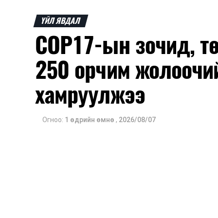
ҮЙЛ ЯВДАЛ
COP17-ын зочид, т
250 орчим жолоочи
хамруулжээ
Огноо:
1 өдрийн өмнө
,
2026/08/07