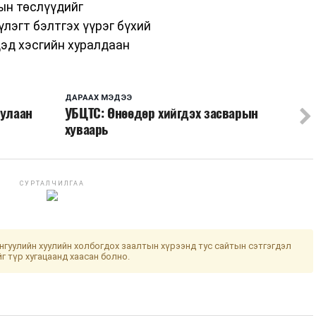
ын төслүүдийг
үлэгт бэлтгэх үүрэг бүхий
эд хэсгийн хуралдаан
ДАРААХ МЭДЭЭ
дулаан
УБЦТС: Өнөөдөр хийгдэх засварын
хуваарь
СУРТАЛЧИЛГАА
гуулийн хуулийн холбогдох заалтын хүрээнд тус сайтын сэтгэгдэл
йг түр хугацаанд хаасан болно.