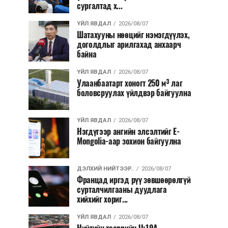
сургалтад х...
ҮЙЛ ЯВДАЛ
2026/08/07
Шатахууны нөөцийг нэмэгдүүлэх,
доголдлыг арилгахад анхаарч
байна
ҮЙЛ ЯВДАЛ
2026/08/07
Улаанбаатарт хоногт 250 м³ лаг
боловсруулах үйлдвэр байгуулна
ҮЙЛ ЯВДАЛ
2026/08/07
Нэгдүгээр ангийн элсэлтийг E-
Mongolia-аар зохион байгуулна
ДЭЛХИЙ НИЙТЭЭР..
2026/08/07
Францад иргэд рүү зөвшөөрөлгүй
сурталчилгааны дуудлага
хийхийг хориг...
ҮЙЛ ЯВДАЛ
2026/08/07