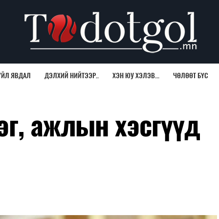
ҮЙЛ ЯВДАЛ
ДЭЛХИЙ НИЙТЭЭР..
ХЭН ЮУ ХЭЛЭВ...
ЧӨЛӨӨТ БҮС
эг, ажлын хэсгүүд