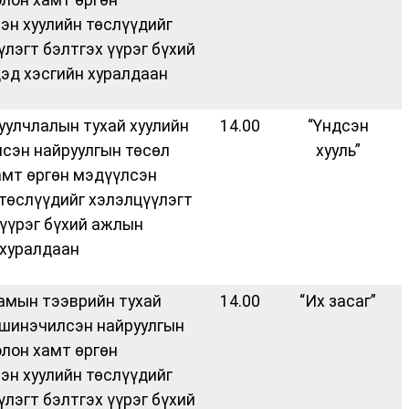
эн хуулийн төслүүдийг
үлэгт бэлтгэх үүрэг бүхий
эд хэсгийн хуралдаан
уулчлалын тухай хуулийн
14.00
“Үндсэн
сэн найруулгын төсөл
хууль”
амт өргөн мэдүүлсэн
 төслүүдийг хэлэлцүүлэгт
 үүрэг бүхий ажлын
 хуралдаан
амын тээврийн тухай
14.00
“Их засаг”
 шинэчилсэн найруулгын
олон хамт өргөн
эн хуулийн төслүүдийг
үлэгт бэлтгэх үүрэг бүхий