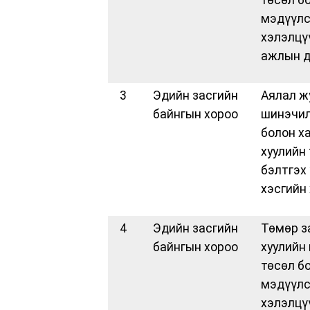
мэдүүлс
хэлэлцү
ажлын д
3
Эдийн засгийн
Аялал ж
байнгын хороо
шинэчил
болон х
хуулийн
бэлтгэх
хэсгийн
4
Эдийн засгийн
Төмөр з
байнгын хороо
хуулийн
төсөл б
мэдүүлс
хэлэлцү