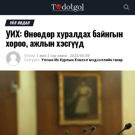
ҮЙЛ ЯВДАЛ
УИХ: Өнөөдөр хуралдах байнгын
хороо, ажлын хэсгүүд
Огноо:
1 жил 2 сар.өмнө
,
2025/06/09
Сэтгүүлч:
Улсын Их Хурлын Хэвлэл мэдээллийн газар