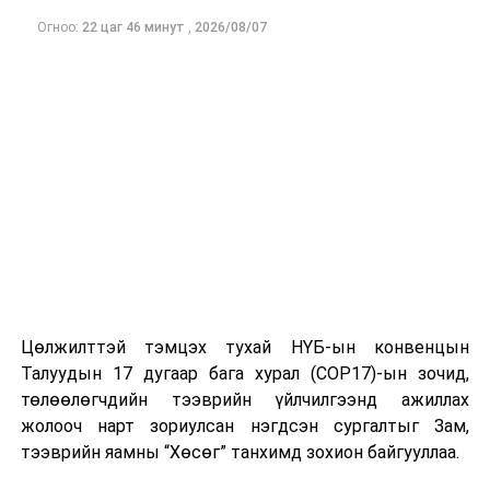
тухай хууль
Огноо:
22 цаг 46 минут
,
2026/08/07
тогтоомжийн
төсөл
боловсруулах
үүрэг бүхий
ажлын хэсгийн
хуралдаан
2
Байгаль орчин,
Малын генетик
12.00
хүнс, хөдөө аж
нөөцийн тухай
ахуйн байнгын
хуулийн
хороо
биелэлтэд
хяналт, шалгалт
Цөлжилттэй тэмцэх тухай НҮБ-ын конвенцын
хийх, Монгол
Талуудын 17 дугаар бага хурал (COP17)-ын зочид,
үүлдэр, омгийн
төлөөлөгчдийн тээврийн үйлчилгээнд ажиллах
адууны удмын
жолооч нарт зориулсан нэгдсэн сургалтыг Зам,
санг хамгаалах
тээврийн яамны “Хөсөг” танхимд зохион байгууллаа.
асуудлыг