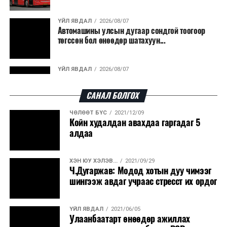
гарсан үнснээс фосфор сэргээн авах технологи
ашигладаг бол Нидерландад төвлөрсөн лаг
ҮЙЛ ЯВДАЛ
2026/08/07
Автомашины улсын дугаар сондгой тоогоор
боловсруулах үйлдвэрүүдээр дулаан, цахилгаан
төгссөн бол өнөөдөр шатахуун...
эрчим хүч үйлдвэрлэдэг.
Ийнхүү лаг хатаах, шатаах технологийг лагийн
ҮЙЛ ЯВДАЛ
2026/08/07
эзлэхүүнийг бууруулахын зэрэгцээ эрчим хүч
Улаанбаатарт өдөртөө 30 хэм дулаан
үйлдвэрлэх, нөөцийг дахин ашиглах чиглэлээр олон
САНАЛ БОЛГОХ
улсад өргөн ашиглаж байна.
ЧӨЛӨӨТ БҮС
2021/12/09
ДЭЛХИЙ НИЙТЭЭР..
2026/08/06
Койн худалдан авахдаа гаргадаг 5
“Уралдронзавод” компанийн ерөнхий
алдаа
захирлын автомашиныг дэлбэлжээ...
ХЭН ЮУ ХЭЛЭВ...
2021/09/29
ҮЙЛ ЯВДАЛ
2026/08/06
Ч.Дугаржав: Модод хотын дуу чимээг
Сүхбаатар боомтоор тав хоногт 10 мянга гаруй
шингээж авдаг учраас стресст их ордог
тонн АИ-92 автобензин и...
ҮЙЛ ЯВДАЛ
2021/06/05
ДЭЛХИЙ НИЙТЭЭР..
2026/08/06
Улаанбаатарт өнөөдөр ажиллах
Вашингтон мужийн ой хээрийн түймрийг