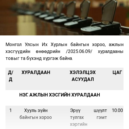
Монгол Улсын Их Хурлын байнгын хороо, ажлын
хэсгүүдийн өнөөдрийн /2025.06.09/ хуралдааны
товыг та бүхэнд хүргэж байна.
Д/
ХУРАЛДААН
ХЭЛЭЛЦЭХ
ЦАГ
Д
АСУУДАЛ
НЭГ
.
АЖЛЫН ХЭСГИЙН ХУРАЛДААН
1
Хууль зүйн
Эрүү шүүлт
10.00
байнгын хороо
тулгах гэмт
хэргийн