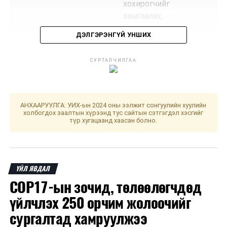
хохирогчийг
хамгаалах,
зөрчигдсөн
ДЭЛГЭРЭНГҮЙ УНШИХ
эрхийг сэргээх,
эрүүл мэнд,
СУРТАЛЧИЛГАА
нийгэм, сэтгэл
зүй, эд
хөрөнгийн
тусламж
АНХААРУУЛГА: УИХ-ын 2024 оны ээлжит сонгуулийн хуулийн
үйлчилгээ
холбогдох заалтын хүрээнд тус сайтын сэтгэгдэл хэсгийг
түр хугацаанд хаасан болно.
үзүүлэх, нөхөн
төлбөр олгох
талаар судалж,
санал, дүгнэлт
ҮЙЛ ЯВДАЛ
гаргах,
COP17-ын зочид, төлөөлөгчдөд
шаардлагатай
үйлчлэх 250 орчим жолоочийг
бол хохирол
барагдуулах үйл
сургалтад хамруулжээ
ажиллагааны