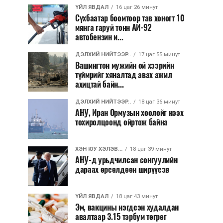
ҮЙЛ ЯВДАЛ
16 цаг 26 минут
Сүхбаатар боомтоор тав хоногт 10
мянга гаруй тонн АИ-92
автобензин и...
ДЭЛХИЙ НИЙТЭЭР..
17 цаг 55 минут
Вашингтон мужийн ой хээрийн
түймрийг хяналтад авах ажил
ахицтай байн...
ДЭЛХИЙ НИЙТЭЭР..
18 цаг 36 минут
АНУ, Иран Ормузын хоолойг нээх
тохиролцоонд ойртож байна
ХЭН ЮУ ХЭЛЭВ...
18 цаг 39 минут
АНУ-д урьдчилсан сонгуулийн
дараах өрсөлдөөн ширүүсэв
ҮЙЛ ЯВДАЛ
18 цаг 43 минут
Эм, вакцины нэгдсэн худалдан
авалтаар 3.15 тэрбум төгрөг