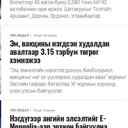
боомтоор 43 вагон буюу 2,580 тонн АИ-92
автобензин орж иржээ. Шатахууныг Толгойт,
Аршаант, Дархан, Эрдэнэт, Улаанбаатар ...
ҮЙЛ ЯВДАЛ
18 цаг 43 минут
Эм, вакцины нэгдсэн худалдан
авалтаар 3.15 тэрбум төгрөг
хэмнэжээ
“Эм, эмнэлгийн хэрэглэгдэхүүн, биобэлдмэл,
вакциныг нэг эх үүсвэрээс худалдан авах” журмыг
Засгийн газраас баталлаа. Уг журмын хүрээнд
олон улсын байгууллаг...
ҮЙЛ ЯВДАЛ
19 цаг 3 минут
Нэгдүгээр ангийн элсэлтийг E-
Mongolia-аар зохион байгуулна