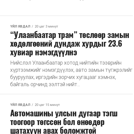
ҮЙЛ ЯВДАЛ
20 цаг 3 минут
“Улаанбаатар трам” төслөөр замын
хөдөлгөөний дундаж хурдыг 23.6
хувиар нэмэгдүүлнэ
Нийслэл Улаанбаатар хотод нийтийн тээврийн
хүртээмжийг нэмэгдүүлэх, авто замын түгжрэлийг
бууруулах, иргэдийн зорчих хугацааг хэмнэх,
байгаль орчинд ээлтэй нийт...
ҮЙЛ ЯВДАЛ
20 цаг 15 минут
Автомашины улсын дугаар тэгш
тоогоор төгссөн бол өнөөдөр
шатахуун авах боломжтой