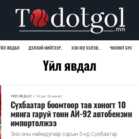
ҮЙЛ ЯВДАЛ
ДЭЛХИЙ НИЙТЭЭР..
ХЭН ЮУ ХЭЛЭВ...
ЧӨЛӨӨТ БҮС
Үйл явдал
ҮЙЛ ЯВДАЛ
16 цаг 26 минут
Сүхбаатар боомтоор тав хоногт 10
мянга гаруй тонн АИ-92 автобензин
импортолжээ
Энэ оны наймдугаар сарын 5-нд Сүхбаатар