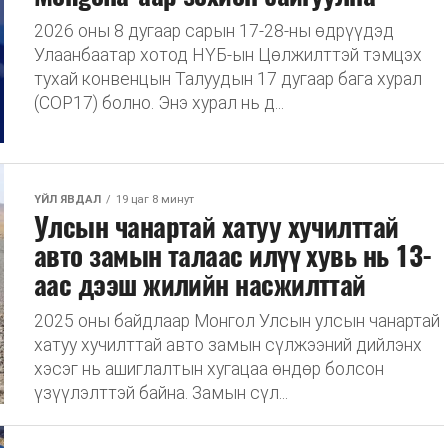
2026 оны 8 дугаар сарын 17-28-ны өдрүүдэд
Улаанбаатар хотод НҮБ-ын Цөлжилттэй тэмцэх
тухай конвенцын Талуудын 17 дугаар бага хурал
(COP17) болно. Энэ хурал нь д...
ҮЙЛ ЯВДАЛ
19 цаг 8 минут
Улсын чанартай хатуу хучилттай
авто замын талаас илүү хувь нь 13-
аас дээш жилийн насжилттай
2025 оны байдлаар Монгол Улсын улсын чанартай
хатуу хучилттай авто замын сүлжээний дийлэнх
хэсэг нь ашиглалтын хугацаа өндөр болсон
үзүүлэлттэй байна. Замын сүл...