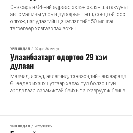
Энэ сарын 04-ний өдрөөс эхлэн эхлэн шатахууныг
автомашины улсын дугаарын тэгш, сондгойгоор
олгож, нэг удаагийн цэнэглэлтийг 50 мянган
төгрөгөөр хязгаарлах зохиц...
ҮЙЛ ЯВДАЛ
20 цаг 26 минут
Улаанбаатарт өдөртөө 29 хэм
дулаан
Малчид, иргэд, аялагчид, тээвэрчдийн анхааралд:
Өнөөдөр ихэнх нутгаар халах тул болзошгүй
эрсдэлээс сэрэмжтэй байхыг анхааруулж байна.
ҮЙЛ ЯВДАЛ
2026/08/05