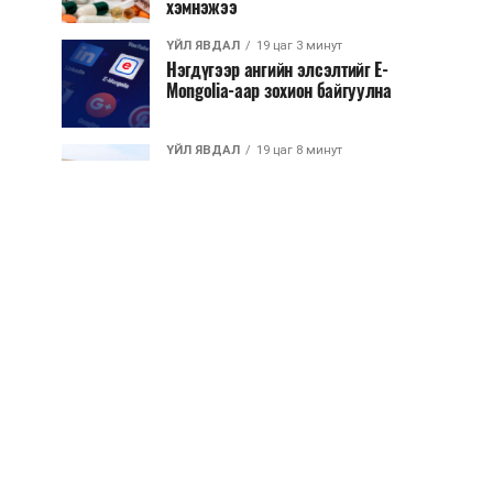
хэмнэжээ
ҮЙЛ ЯВДАЛ
19 цаг 3 минут
Нэгдүгээр ангийн элсэлтийг E-
Mongolia-аар зохион байгуулна
ҮЙЛ ЯВДАЛ
19 цаг 8 минут
Улсын чанартай хатуу хучилттай
авто замын талаас илүү хувь нь
13-аас...
ҮЙЛ ЯВДАЛ
19 цаг 13 минут
Засгийн газар энэ оныг дуустал
санхүүгийн хэмнэлтийн горимд
шилжинэ
ХЭН ЮУ ХЭЛЭВ...
19 цаг 41 минут
Шатахууны импортын гаалийн
албан татварыг 2027 оны
хоёрдугаар сарын ...
ҮЙЛ ЯВДАЛ
19 цаг 51 минут
Нөөцийн махны хяналтын