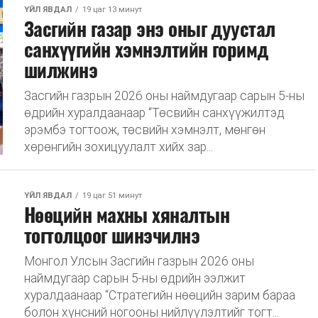
ҮЙЛ ЯВДАЛ
19 цаг 13 минут
Засгийн газар энэ оныг дуустал
санхүүгийн хэмнэлтийн горимд
шилжинэ
Засгийн газрын 2026 оны наймдугаар сарын 5-ны
өдрийн хуралдаанаар “Төсвийн санхүүжилтэд
эрэмбэ тогтоож, төсвийн хэмнэлт, мөнгөн
хөрөнгийн зохицуулалт хийх зар...
ҮЙЛ ЯВДАЛ
19 цаг 51 минут
Нөөцийн махны хяналтын
тогтолцоог шинэчилнэ
Монгол Улсын Засгийн газрын 2026 оны
наймдугаар сарын 5-ны өдрийн ээлжит
хуралдаанаар “Стратегийн нөөцийн зарим бараа
болон хүнсний ногооны нийлүүлэлтийг тогт...