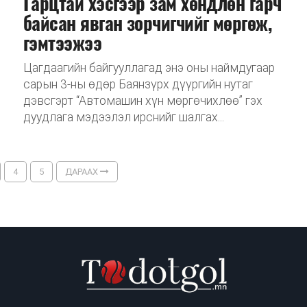
Гарцтай хэсгээр зам хөндлөн гарч
байсан явган зорчигчийг мөргөж,
гэмтээжээ
Цагдаагийн байгууллагад энэ оны наймдугаар
сарын 3-ны өдөр Баянзүрх дүүргийн нутаг
дэвсгэрт “Автомашин хүн мөргөчихлөө” гэх
дуудлага мэдээлэл ирснийг шалгах...
4
5
ДАРААХ