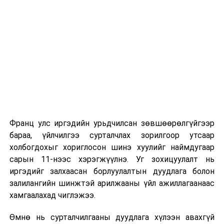
Франц улс иргэдийн урьдчилсан зөвшөөрөлгүйгээр
бараа, үйлчилгээ сурталчлах зорилгоор утсаар
холбогдохыг хориглосон шинэ хуулийг наймдугаар
сарын 11-нээс хэрэгжүүлнэ. Уг зохицуулалт нь
иргэдийг залхаасан борлуулалтын дуудлага болон
залилангийн шинжтэй арилжааны үйл ажиллагаанаас
хамгаалахад чиглэжээ.
Өмнө нь сурталчилгааны дуудлага хүлээн авахгүй