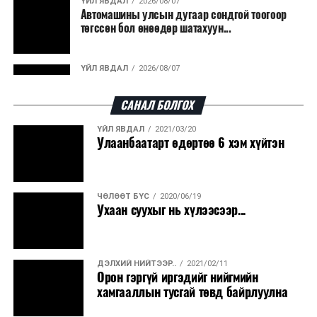
ҮЙЛ ЯВДАЛ
2026/08/07
Автомашины улсын дугаар сондгой тоогоор
төгссөн бол өнөөдөр шатахуун...
ҮЙЛ ЯВДАЛ
2026/08/07
Улаанбаатарт өдөртөө 30 хэм дулаан
САНАЛ БОЛГОХ
ҮЙЛ ЯВДАЛ
2021/03/20
ДЭЛХИЙ НИЙТЭЭР..
2026/08/06
Улаанбаатарт өдөртөө 6 хэм хүйтэн
“Уралдронзавод” компанийн ерөнхий
захирлын автомашиныг дэлбэлжээ...
ЧӨЛӨӨТ БҮС
2020/06/19
ҮЙЛ ЯВДАЛ
2026/08/06
Ухаан суухыг нь хүлээсээр...
Сүхбаатар боомтоор тав хоногт 10 мянга гаруй
тонн АИ-92 автобензин и...
ДЭЛХИЙ НИЙТЭЭР..
2021/02/11
ДЭЛХИЙ НИЙТЭЭР..
2026/08/06
Орон гэргүй иргэдийг нийгмийн
Вашингтон мужийн ой хээрийн түймрийг
хамгааллын тусгай төвд байрлуулна
хяналтад авах ажил ахицтай байн...