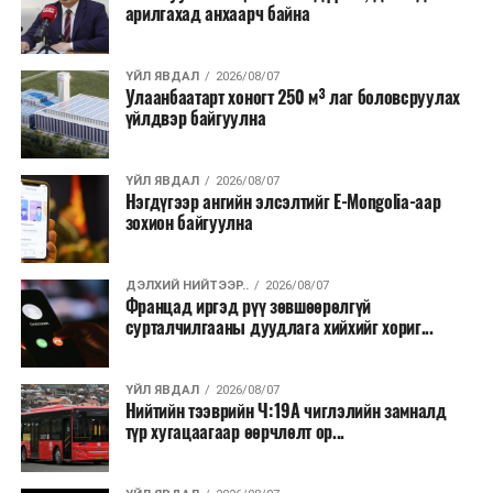
өдрүүдэд агаарын температур дахин огцом
арилгахад анхаарч байна
нэмэгдэж, хуурайшилт эрчимжих төлөвтэй байгааг
анхааруулсан бөгөөд энэ нь гал унтраах ажиллагаанд
ҮЙЛ ЯВДАЛ
2026/08/07
шинэ сорилт учруулж болзошгүйг онцолжээ.
Улаанбаатарт хоногт 250 м³ лаг боловсруулах
үйлдвэр байгуулна
ҮЙЛ ЯВДАЛ
2026/08/07
Нэгдүгээр ангийн элсэлтийг E-Mongolia-аар
зохион байгуулна
ДЭЛХИЙ НИЙТЭЭР..
2026/08/07
Францад иргэд рүү зөвшөөрөлгүй
сурталчилгааны дуудлага хийхийг хориг...
ҮЙЛ ЯВДАЛ
2026/08/07
Нийтийн тээврийн Ч:19А чиглэлийн замналд
түр хугацаагаар өөрчлөлт ор...