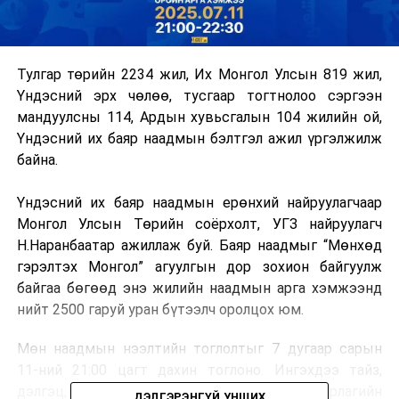
Тулгар төрийн 2234 жил, Их Монгол Улсын 819 жил,
Үндэсний эрх чөлөө, тусгаар тогтнолоо сэргээн
мандуулсны 114, Ардын хувьсгалын 104 жилийн ой,
Үндэсний их баяр наадмын бэлтгэл ажил үргэлжилж
байна.
Үндэсний их баяр наадмын ерөнхий найруулагчаар
Монгол Улсын Төрийн соёрхолт, УГЗ найруулагч
Н.Наранбаатар ажиллаж буй. Баяр наадмыг “Мөнхөд
гэрэлтэх Монгол” агуулгын дор зохион байгуулж
байгаа бөгөөд энэ жилийн наадмын арга хэмжээнд
нийт 2500 гаруй уран бүтээлч оролцох юм.
Мөн наадмын нээлтийн тоглолтыг 7 дугаар сарын
11-ний 21:00 цагт дахин тоглоно. Ингэхдээ тайз,
дэлгэц, гэрэл, дүрслэлийн цогц шийдэлтэй урлагийн
ДЭЛГЭРЭНГҮЙ УНШИХ