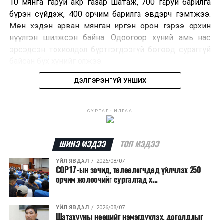
10 мянга гаруй акр газар шатаж, 700 гаруй барилга
бүрэн сүйдэж, 400 орчим барилга эвдэрч гэмтжээ.
Мөн хэдэн арван мянган иргэн орон гэрээ орхин
нүүлгэн шилжсэн байна. Одоогоор хүний амь нас
эрсэдсэн тохиолдол бүртгэгдээгүй бөгөөд сураггүй
байсан бүх хүнийг олжээ.
ДЭЛГЭРЭНГҮЙ УНШИХ
Албаныхны мэдээлснээр түймрийн нэг голомтыг
санаатайгаар тавьсан байж болзошгүй хэрэгт 37
настай Аарон Фариначчиг баривчилж, галдан
СУРТАЛЧИЛГАА
шатаасан гэх үндэслэлээр эрүүгийн хэрэг үүсгэн
шалгаж байна. Харин бусад хоёр түймрийн
шалтгааныг үргэлжлүүлэн тогтоож байгаа бөгөөд
ШИНЭ МЭДЭЭ
ТОП МЭДЭЭ
аянгын улмаас үүсээгүй гэж үзэж байгаа аж.
ҮЙЛ ЯВДАЛ
2026/08/07
COP17-ын зочид, төлөөлөгчдөд үйлчлэх 250
Одоогоор АНУ даяар 13 мужид 90 гаруй томоохон ой,
орчим жолоочийг сургалтад х...
хээрийн түймэр идэвхтэй үргэлжилж байгаагийн
талаас илүү нь Орегон болон Вашингтон мужид
ҮЙЛ ЯВДАЛ
2026/08/07
бүртгэгдсэн байна. Цаг уурын байгууллагууд ойрын
Шатахууны нөөцийг нэмэгдүүлэх, доголдлыг