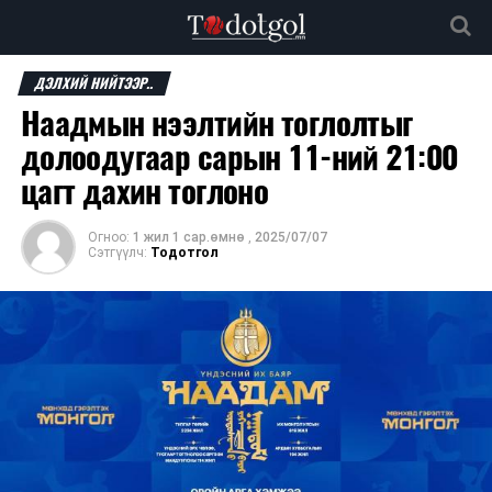
ДЭЛХИЙ НИЙТЭЭР..
Наадмын нээлтийн тоглолтыг
долоодугаар сарын 11-ний 21:00
цагт дахин тоглоно
Огноо:
1 жил 1 сар.өмнө
,
2025/07/07
Сэтгүүлч:
Тодотгол