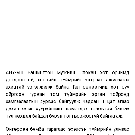
байна.
АНУ-ын Вашингтон мужийн Спокан хот орчимд
дэгдсэн ой, хээрийн түймрийг унтраах ажиллагаа
ахицтай үргэлжилж байна. Гал сөнөөгчид хот руу
ойртсон гурван том түймрийн эргэн тойронд
хамгаалалтын зурвас байгуулж чадсан ч цаг агаар
дахин халж, хуурайшилт нэмэгдэх төлөвтэй байгаа
тул нөхцөл байдал бүрэн тогтворжоогүй байгаа аж.
Өнгөрсөн бямба гарагаас эхэлсэн түймрийн улмаас