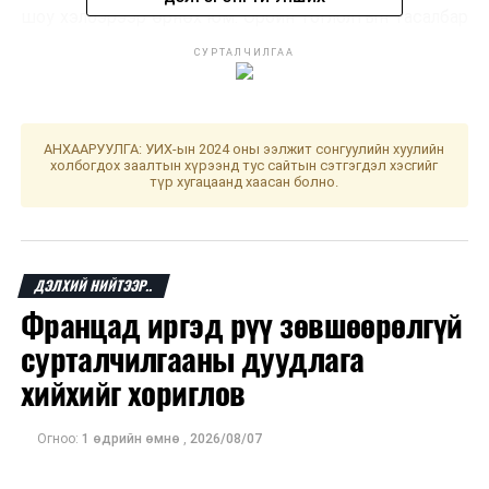
шоу хэлбэрээр өрнөх юм. Оройн тоглолтын тасалбар
80.000 төгрөгийн үнэтэй бөгөөд
www.enaadam.mn
,
СУРТАЛЧИЛГАА
www.ticket.mn
сайтаар худалдаалж байна.
НЗДТГ-ЫН ХЭВЛЭЛ МЭДЭЭЛЭЛ, ОЛОН НИЙТТЭЙ
ХАРИЛЦАХ ХЭЛТЭС
АНХААРУУЛГА: УИХ-ын 2024 оны ээлжит сонгуулийн хуулийн
холбогдох заалтын хүрээнд тус сайтын сэтгэгдэл хэсгийг
түр хугацаанд хаасан болно.
ДАРААХ МЭДЭЭ
Сэлбэ хотын орон сууцжуулах төслийн шинэчилсэн
таван багц тендерийг зарлалаа
ДЭЛХИЙ НИЙТЭЭР..
ӨМНӨХ МЭДЭЭ
УИХ: Өнөөдөр хуралдах байнгын хороод
Францад иргэд рүү зөвшөөрөлгүй
сурталчилгааны дуудлага
хийхийг хориглов
Огноо:
1 өдрийн өмнө
,
2026/08/07