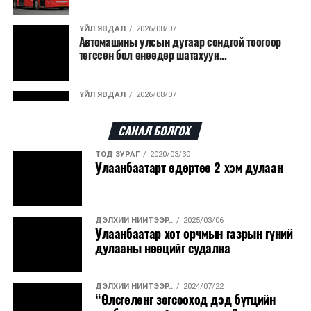
гарсан үнснээс фосфор сэргээн авах технологи
ашигладаг бол Нидерландад төвлөрсөн лаг
ҮЙЛ ЯВДАЛ
2026/08/07
Автомашины улсын дугаар сондгой тоогоор
боловсруулах үйлдвэрүүдээр дулаан, цахилгаан
төгссөн бол өнөөдөр шатахуун...
эрчим хүч үйлдвэрлэдэг.
Ийнхүү лаг хатаах, шатаах технологийг лагийн
ҮЙЛ ЯВДАЛ
2026/08/07
эзлэхүүнийг бууруулахын зэрэгцээ эрчим хүч
Улаанбаатарт өдөртөө 30 хэм дулаан
үйлдвэрлэх, нөөцийг дахин ашиглах чиглэлээр олон
САНАЛ БОЛГОХ
улсад өргөн ашиглаж байна.
ТОД ЗУРАГ
2020/03/30
ДЭЛХИЙ НИЙТЭЭР..
2026/08/06
Улаанбаатарт өдөртөө 2 хэм дулаан
“Уралдронзавод” компанийн ерөнхий
захирлын автомашиныг дэлбэлжээ...
ДЭЛХИЙ НИЙТЭЭР..
2025/03/06
ҮЙЛ ЯВДАЛ
2026/08/06
Улаанбаатар хот орчмын газрын гүний
Сүхбаатар боомтоор тав хоногт 10 мянга гаруй
дулааны нөөцийг судална
тонн АИ-92 автобензин и...
ДЭЛХИЙ НИЙТЭЭР..
2024/07/22
ДЭЛХИЙ НИЙТЭЭР..
2026/08/06
“Өлсгөлөнг зогсооход дэд бүтцийн
Вашингтон мужийн ой хээрийн түймрийг