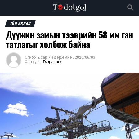
ҮЙЛ ЯВДАЛ
Дүүжин замын тээврийн 58 мм ган
татлагыг холбож байна
Огноо:
2 сар 7 өдөр.өмнө
,
2026/06/03
Сэтгүүлч:
Тодотгол