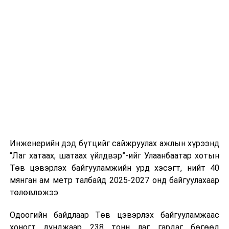
тээврийн үйлчилгээг аюулгүй, шуурхай, зохион
хэвийн горимоор ажлаа үргэлжүүлнэ гэж найдаж
байгуулалттай явуулах, үйлчилгээний нэгдсэн
байна. Шатахууны нөөцийг нэмэгдүүлэх,
стандарт, сахилга хариуцлагыг хэвшүүлэх бэлтгэл
нийлүүлэлтийг тогтворжуулах хүрээнд бусад эх
ажлын нэг хэсэг гэж
Зам, тээврийн яамнаас
үүсвэрийг нэмэгдүүлэх чиглэлд анхаарч байна.
мэдээллээ.
Замын-Үүд боомтоор 2000 тонн дизель түлш орж
ирсэн бөгөөд шилжүүлэн ачих ажиллагаа хийгдэж
байна" гэлээ
гэж Аж үйлдвэр, эрдэс баялгийн яамнаас
мэдээллээ.
Инженерийн дэд бүтцийг сайжруулах ажлын хүрээнд
“Лаг хатаах, шатаах үйлдвэр”-ийг Улаанбаатар хотын
Төв цэвэрлэх байгууламжийн урд хэсэгт, нийт 40
мянган ам метр талбайд 2025-2027 онд байгуулахаар
төлөвлөжээ.
Одоогийн байдлаар Төв цэвэрлэх байгууламжаас
хоногт дунджаар 238 тонн лаг гардаг бөгөөд