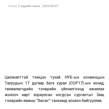
үйлчилгээний чанар, хүртээмжийг шинэ түвшинд
хүргэх стратегийн ач холбогдолтой төсөл болж байна.
Огноо:
2 өдрийн өмнө
,
2026/08/07
ДАРААХ МЭДЭЭ
Өглөөний нарыг унтаж алдаж, оройн харанхуйд тог
цахилгаан худалдаж авсаар байх уу?
ӨМНӨХ МЭДЭЭ
Хоногийн хугацаанд явган зорчигч мөргөж гэмтээсэн
11 зам тээврийн осол бүртгэгджээ
Цөлжилттэй тэмцэх тухай НҮБ-ын конвенцын
Талуудын 17 дугаар бага хурал (COP17)-ын зочид,
төлөөлөгчдийн тээврийн үйлчилгээнд ажиллах
жолооч нарт зориулсан нэгдсэн сургалтыг Зам,
тээврийн яамны “Хөсөг” танхимд зохион байгууллаа.