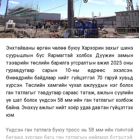
Энхтайваны өргөн чөлөө буюу Хархорин захыг шинэ
суурьшлын бүс Яармагтай холбох Дүүжин замын
тээврийн төслийн барилга угсралтын ажил 2025 оны
гуравдугаар сарын 10-ны өдрөөс эхэлсэн.
Өнөөдрийн байдлаар нийт гүйцэтгэл 70 гаруй хувьд
хүрсэн. Төслийн хамгийн чухал ажлуудын нэг болох
ган татлагыг тавдугаар сараас татаж, ажлын сүүлийн
үе шат болох үндсэн 58 мм-ийн ган татлагыг холбож
байна. Энэхүү ажлыг нийт хоёр удаа давтан гүйцэтгэх
юм.
Үндсэн ган татлага буюу тросс нь 58 мм-ийн голчтой
бөгөөд зургаан багц ган татлагын нийлмэл бүтэцтэй.