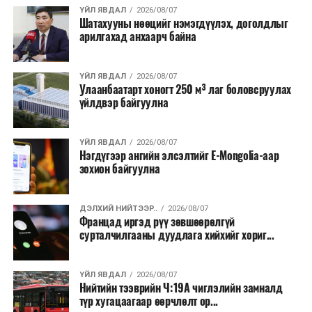
хэлбэрээр хэрэгжүүлэхээр тусгажээ.
ҮЙЛ ЯВДАЛ
2026/08/07
Шатахууны нөөцийг нэмэгдүүлэх, доголдлыг
арилгахад анхаарч байна
Лаг хатаах, шатаах технологи нь бохир ус цэвэрлэх
байгууламжаас гардаг лагийг байгаль орчинд аюулгүй
аргаар боловсруулж, эзлэхүүнийг эрс бууруулах
ҮЙЛ ЯВДАЛ
2026/08/07
Улаанбаатарт хоногт 250 м³ лаг боловсруулах
зориулалттай. Лагийг өндөр температурт шатааснаар
үйлдвэр байгуулна
эзлэхүүн нь 90 хүртэл хувиар буурч, бактери, вирус
болон бусад өвчин үүсгэгч бичил биетнийг устгах
боломжтой.
ҮЙЛ ЯВДАЛ
2026/08/07
Нэгдүгээр ангийн элсэлтийг E-Mongolia-аар
зохион байгуулна
Түүнчлэн шаталтын явцад үүсэх дулааныг цахилгаан
болон дулааны эрчим хүч үйлдвэрлэхэд ашиглаж
болдог. Зарим технологийн хувьд шаталтын дараа
ДЭЛХИЙ НИЙТЭЭР..
2026/08/07
Францад иргэд рүү зөвшөөрөлгүй
үлдэх үнснээс фосфор зэрэг ашигт эрдсийг сэргээн
сурталчилгааны дуудлага хийхийг хориг...
авах боломжтой аж.
Япон, Герман, Швейцар, Нидерланд, Өмнөд Солонгос
ҮЙЛ ЯВДАЛ
2026/08/07
зэрэг улс лаг хатаах, шатаах технологийг ашиглаж
Нийтийн тээврийн Ч:19А чиглэлийн замналд
түр хугацаагаар өөрчлөлт ор...
байна. Тухайлбал, Германд лаг шатаах үйлдвэрээс