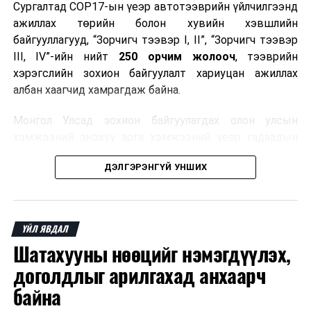
Сургалтад COP17-ын үеэр автотээврийн үйлчилгээнд
ажиллах төрийн болон хувийн хэвшлийн
байгууллагууд, “Зорчигч тээвэр I, II”, “Зорчигч тээвэр
III, IV”-ийн нийт
250 орчим жолооч
, тээврийн
хэрэгслийн зохион байгуулалт хариуцан ажиллах
албан хаагчид хамрагдаж байна.
Монгол Улсад зохион байгуулагдах олон улсын
хэмжээний энэхүү арга хэмжээний үеэр гадаадын
зочид, төлөөлөгчдөд аюулгүй, шуурхай, соёлтой,
ДЭЛГЭРЭНГҮЙ УНШИХ
мэргэжлийн түвшинд тээврийн үйлчилгээ үзүүлэх
бэлтгэлийг хангах нь сургалтын гол зорилго юм.
Сургалтаар COP17-ын ерөнхий ойлголт, ач холбогдол,
ҮЙЛ ЯВДАЛ
зохион байгуулалтын онцлог, зочид, төлөөлөгчдийн
Шатахууны нөөцийг нэмэгдүүлэх,
ангилал, үйлчилгээний стандарт, жолооч нарын үүрэг
хариуцлага, сахилга бат, үйлчилгээний соёл, ёс зүй,
доголдлыг арилгахад анхаарч
мэргэжлийн харилцааны талаар нэгдсэн мэдээлэл
байна
өгчээ.