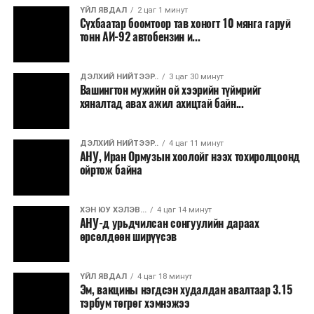
ҮЙЛ ЯВДАЛ
2 цаг 1 минут
байдлын нөхцөл байдал тогтворжоогүй бөгөөд
Сүхбаатар боомтоор тав хоногт 10 мянга гаруй
хэлэлцээр эцэслэн батлагдах хүртэл тодорхойгүй
тонн АИ-92 автобензин и...
байдал үргэлжилсээр байгаа юм.
ДЭЛХИЙ НИЙТЭЭР..
3 цаг 30 минут
Вашингтон мужийн ой хээрийн түймрийг
хяналтад авах ажил ахицтай байн...
ДЭЛХИЙ НИЙТЭЭР..
4 цаг 11 минут
АНУ, Иран Ормузын хоолойг нээх тохиролцоонд
ойртож байна
ХЭН ЮУ ХЭЛЭВ...
4 цаг 14 минут
АНУ-д урьдчилсан сонгуулийн дараах
өрсөлдөөн ширүүсэв
ҮЙЛ ЯВДАЛ
4 цаг 18 минут
Эм, вакцины нэгдсэн худалдан авалтаар 3.15
тэрбум төгрөг хэмнэжээ