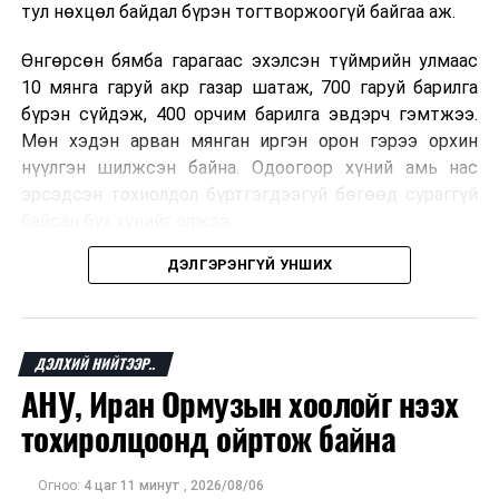
цэцийн 2023 оны
тул нөхцөл байдал бүрэн тогтворжоогүй байгаа аж.
03 дугаар
дүгнэлт
Өнгөрсөн бямба гарагаас эхэлсэн түймрийн улмаас
10 мянга гаруй акр газар шатаж, 700 гаруй барилга
· Байнгын
бүрэн сүйдэж, 400 орчим барилга эвдэрч гэмтжээ.
хорооны
Мөн хэдэн арван мянган иргэн орон гэрээ орхин
тогтоолын төсөл
нүүлгэн шилжсэн байна. Одоогоор хүний амь нас
/
цаглавар батлах
эрсэдсэн тохиолдол бүртгэгдээгүй бөгөөд сураггүй
тухай
/
байсан бүх хүнийг олжээ.
· Бусад
ДЭЛГЭРЭНГҮЙ УНШИХ
Албаныхны мэдээлснээр түймрийн нэг голомтыг
санаатайгаар тавьсан байж болзошгүй хэрэгт 37
настай Аарон Фариначчиг баривчилж, галдан
4
Төрийн
·
Монгол Улсын
15.00
шатаасан гэх үндэслэлээр эрүүгийн хэрэг үүсгэн
байгуулалтын
Их Хурлын
ДЭЛХИЙ НИЙТЭЭР..
шалгаж байна. Харин бусад хоёр түймрийн
байнгын хороо
сонгуулийн тухай
АНУ, Иран Ормузын хоолойг нээх
шалтгааныг үргэлжлүүлэн тогтоож байгаа бөгөөд
хуульд нэмэлт,
тохиролцоонд ойртож байна
аянгын улмаас үүсээгүй гэж үзэж байгаа аж.
өөрчлөлт оруулах
тухай хуулийн
Одоогоор АНУ даяар 13 мужид 90 гаруй томоохон ой,
төсөл болон хамт
Огноо:
4 цаг 11 минут
,
2026/08/06