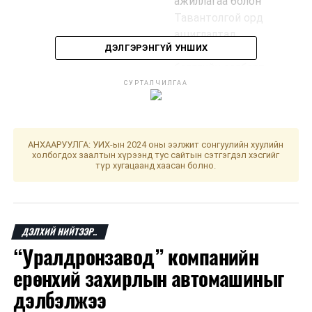
ажиллагаа болон
Тавантолгой орд
ашиглалтад
ДЭЛГЭРЭНГҮЙ УНШИХ
төрөөс эрдэс
баялгийн салбарт
баримтлах
СУРТАЛЧИЛГАА
бодлого, ашигт
малтмалын тухай
хуулиар хүлээсэн
АНХААРУУЛГА: УИХ-ын 2024 оны ээлжит сонгуулийн хуулийн
үүргийн
холбогдох заалтын хүрээнд тус сайтын сэтгэгдэл хэсгийг
түр хугацаанд хаасан болно.
биелэлт”-ийн
талаарх Үндэсний
аудитын газрын
гүйцэтгэсэн
ДЭЛХИЙ НИЙТЭЭР..
аудитын тайлан
“Уралдронзавод” компанийн
· Улсын Их
ерөнхий захирлын автомашиныг
Хурлын гишүүн
дэлбэлжээ
Т.Энхтүвшингөөс