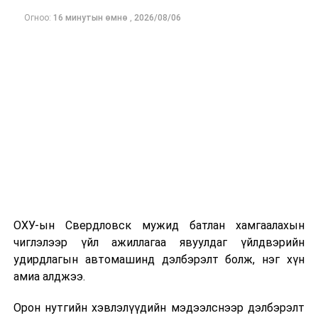
Монгол Улсын
Огноо:
16 минутын өмнө
,
2026/08/06
шадар сайдад
хандаж тавьсан
“Газрын тос
боловсруулах
үйлдвэрийн
бүтээн
байгуулалтын
явцын талаар”
тавьсан
асуултын хариуг
сонсох
ОХУ-ын Свердловск мужид батлан хамгаалахын
2
Инновац, цахим
·
Төрийн
11.00
чиглэлээр үйл ажиллагаа явуулдаг үйлдвэрийн
бодлогын
үйлчилгээг цахим
удирдлагын автомашинд дэлбэрэлт болж, нэг хүн
байнгын хороо
хэлбэрээр
амиа алджээ.
үзүүлэхтэй
холбоотойгоор
Орон нутгийн хэвлэлүүдийн мэдээлснээр дэлбэрэлт
хууль хоорондын