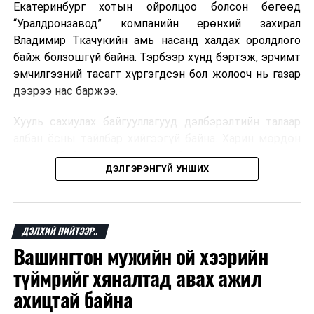
Екатеринбург хотын ойролцоо болсон бөгөөд
давхардал,
“Уралдронзавод” компанийн ерөнхий захирал
хийдэл, зөрчлийг
Владимир Ткачукийн амь насанд халдах оролдлого
арилгах
байж болзошгүй байна. Тэрбээр хүнд бэртэж, эрчимт
зорилгоор Эрүүл
эмчилгээний тасагт хүргэгдсэн бол жолооч нь газар
мэндийн тухай
дээрээ нас баржээ.
хуульд нэмэлт
оруулах тухай,
Хууль сахиулах байгууллагууд дэлбэрэлтийн талаар
Эрүүл мэндийн
албан ёсны тайлбар хийгээгүй байна. Харин мөрдөн
даатгалын тухай
шалгах байгууллага олон нийтэд аюултай аргаар
хуульд нэмэлт
ДЭЛГЭРЭНГҮЙ УНШИХ
хүний амь насанд халдахыг завдсан гэх үндэслэлээр
оруулах тухай
эрүүгийн хэрэг үүсгэсэн талаар эх сурвалж
болон бусад
мэдээлжээ.
хуульд нэмэлт,
ДЭЛХИЙ НИЙТЭЭР..
өөрчлөлт оруулах
“Уралдронзавод” компани 2023 онд Екатеринбург
тухай хуулийн
Вашингтон мужийн ой хээрийн
хотод байгуулагдсан бөгөөд нисгэгчгүй нисэх
төслүүд
/
Засгийн
төхөөрөмж үйлдвэрлэдэг аж. Тус компанийн 2025
түймрийг хяналтад авах ажил
газар 2023.05.29-
оны орлого 6.2 тэрбум рубль, цэвэр ашиг нь 1.9
ахицтай байна
ний өдөр өргөн
тэрбум рубльд хүрсэн гэж РБК мэдээлсэн байна.