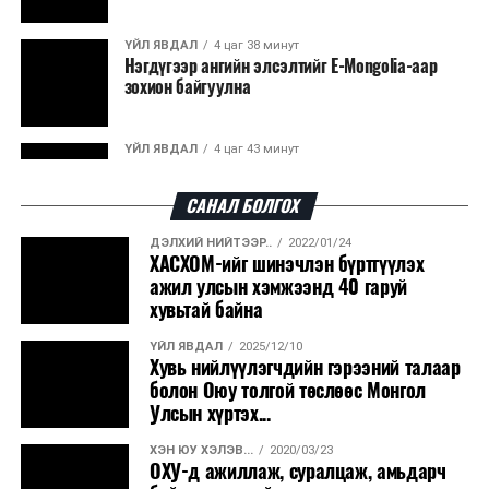
ҮЙЛ ЯВДАЛ
4 цаг 38 минут
Нэгдүгээр ангийн элсэлтийг E-Mongolia-аар
зохион байгуулна
ҮЙЛ ЯВДАЛ
4 цаг 43 минут
Улсын чанартай хатуу хучилттай авто замын
талаас илүү хувь нь 13-аас...
САНАЛ БОЛГОХ
ДЭЛХИЙ НИЙТЭЭР..
2022/01/24
ҮЙЛ ЯВДАЛ
4 цаг 48 минут
ХАСХОМ-ийг шинэчлэн бүртгүүлэх
Засгийн газар энэ оныг дуустал санхүүгийн
ажил улсын хэмжээнд 40 гаруй
хэмнэлтийн горимд шилжинэ
хувьтай байна
ҮЙЛ ЯВДАЛ
2025/12/10
ХЭН ЮУ ХЭЛЭВ...
5 цаг 16 минут
Хувь нийлүүлэгчдийн гэрээний талаар
Шатахууны импортын гаалийн албан татварыг
болон Оюу толгой төслөөс Монгол
2027 оны хоёрдугаар сарын ...
Улсын хүртэх...
ХЭН ЮУ ХЭЛЭВ...
2020/03/23
ҮЙЛ ЯВДАЛ
5 цаг 26 минут
ОХУ-д ажиллаж, суралцаж, амьдарч
Нөөцийн махны хяналтын тогтолцоог