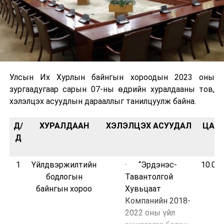
Улсын Их Хурлын байнгын хороодын 2023 оны
зургаадугаар сарын 07-ны өдрийн хуралдааны тов,
хэлэлцэх асуудлын дарааллыг танилцуулж байна.
Д/
ХУРАЛДААН
ХЭЛЭЛЦЭХ АСУУДАЛ
ЦАГ
Д
1
Үйлдвэржилтийн
· “Эрдэнэс-
10.00
бодлогын
Тавантолгой
байнгын хороо
Хувьцаат
Компанийн 2018-
2022 оны үйл