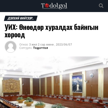
ДЭЛХИЙ НИЙТЭЭР..
УИХ: Өнөөдөр хуралдах байнгын
хороод
Огноо:
3 жил 2 сар.өмнө
,
2023/06/07
Сэтгүүлч:
Тодотгол