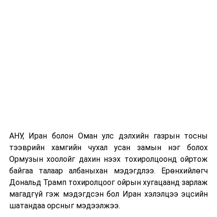
хээрийн түймэр идэвхтэй үргэлжилж байгаагийн
өргөн мэдүүлсэн
талаас илүү нь Орегон болон Вашингтон мужид
Улсын Их Хурлын
бүртгэгдсэн байна. Цаг уурын байгууллагууд ойрын
тогтоолын
өдрүүдэд агаарын температур дахин огцом
төслүүд
/
Улсын
нэмэгдэж, хуурайшилт эрчимжих төлөвтэй байгааг
Их Хурлын
анхааруулсан бөгөөд энэ нь гал унтраах ажиллагаанд
гишүүн
шинэ сорилт учруулж болзошгүйг онцолжээ.
Н.Энхболд нарын
4 гишүүн
2023.04.05-ны
өдөр өргөн
мэдүүлсэн,
Улсын
Их Хурлын
АНУ, Иран болон Оман улс дэлхийн газрын тосны
гишүүн
тээврийн хамгийн чухал усан замын нэг болох
О.Цогтгэрэл,
Ормузын хоолойг дахин нээх тохиролцоонд ойртож
Д.Ганбат нар
байгаа талаар албаныхан мэдэгдлээ. Ерөнхийлөгч
2023.04.05-ны
Дональд Трамп тохиролцоог ойрын хугацаанд зарлаж
өдөр өргөн
магадгүй гэж мэдэгдсэн бол Иран хэлэлцээ эцсийн
мэдүүлсэн
шатандаа орсныг мэдээлжээ.
нэгтгэсэн төсөл,