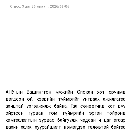
мэдүүлсэн,
Огноо:
3 цаг 30 минут
,
2026/08/06
хэлэлцэх эсэх
/
Одоогоор дэлбэрэлтийн шалтгаан, хэрэгт холбоотой
этгээдүүдийн талаар дэлгэрэнгүй мэдээлэл гараагүй
· Байнгын
байна.
хорооны
тогтоолын төсөл
/
цаглавар батлах
тухай
/
· Бусад
3
Хууль зүйн
·
Монгол Улсын
14.00
байнгын хороо
Үндсэн хуулийн
цэцийн 2023 оны
АНУ-ын Вашингтон мужийн Спокан хот орчимд
02 дугаар
дэгдсэн ой, хээрийн түймрийг унтраах ажиллагаа
дүгнэлт
ахицтай үргэлжилж байна. Гал сөнөөгчид хот руу
ойртсон гурван том түймрийн эргэн тойронд
·
Монгол Улсын
хамгаалалтын зурвас байгуулж чадсан ч цаг агаар
Үндсэн хуулийн
дахин халж, хуурайшилт нэмэгдэх төлөвтэй байгаа