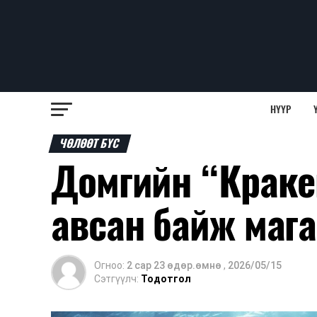
НҮҮР
ЧӨЛӨӨТ БҮС
Домгийн “Краке
авсан байж мага
Огноо:
2 сар 23 өдөр.өмнө
,
2026/05/15
Сэтгүүлч:
Тодотгол