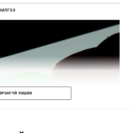
чилгээ
ЭРЭНГҮЙ УНШИХ