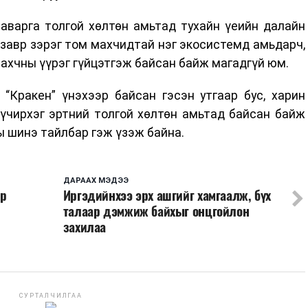
аварга толгой хөлтөн амьтад тухайн үеийн далайн
завр зэрэг том махчидтай нэг экосистемд амьдарч,
ахчны үүрэг гүйцэтгэж байсан байж магадгүй юм.
“Кракен” үнэхээр байсан гэсэн утгаар бус, харин
үчирхэг эртний толгой хөлтөн амьтад байсан байж
 шинэ тайлбар гэж үзэж байна.
ДАРААХ МЭДЭЭ
ар
Иргэдийнхээ эрх ашгийг хамгаалж, бүх
талаар дэмжиж байхыг онцгойлон
захилаа
СУРТАЛЧИЛГАА