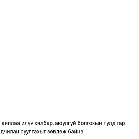
аяллаа илүү хялбар, аюулгүй болгохын тулд гар
дчилан суулгахыг зөвлөж байна.