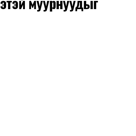
нэтэй муурнуудыг
 аппликэйшн бөгөөд мессеж, дуудлага хийхээс
и дуудах, хоол захиалах, төрийн болон бусад
эгт QR кодоор төлбөр хийхэд өргөн ашиглагддаг.
ж ашиглах боломжтой бөгөөд "Tour Pass"
бөрийн шийдлийг санал болгодог.