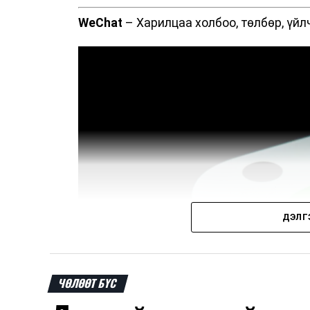
WeChat
– Харилцаа холбоо, төлбөр, үйл
ДЭЛГ
ЧӨЛӨӨТ БҮС