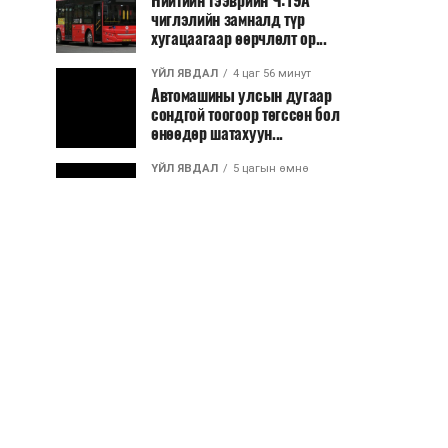
Нийтийн тээврийн Ч:19А
чиглэлийн замналд түр
хугацаагаар өөрчлөлт ор...
ҮЙЛ ЯВДАЛ
4 цаг 56 минут
Автомашины улсын дугаар
сондгой тоогоор төгссөн бол
өнөөдөр шатахуун...
ҮЙЛ ЯВДАЛ
5 цагын өмнө
Улаанбаатарт өдөртөө 30 хэм
дулаан
ДЭЛХИЙ НИЙТЭЭР..
2026/08/06
“Уралдронзавод” компанийн
ерөнхий захирлын автомашиныг
дэлбэлжээ...
ҮЙЛ ЯВДАЛ
2026/08/06
Сүхбаатар боомтоор тав хоногт 10
мянга гаруй тонн АИ-92
автобензин и...