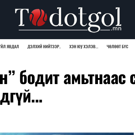
ҮЙЛ ЯВДАЛ
ДЭЛХИЙ НИЙТЭЭР..
ХЭН ЮУ ХЭЛЭВ...
ЧӨЛӨӨТ БҮС
н” бодит амьтнаас 
дгүй...