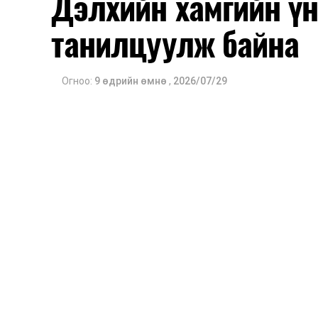
Дэлхийн хамгийн ү
танилцуулж байна
Огноо:
9 өдрийн өмнө
,
2026/07/29
Хятадад хамгийн өргөн хэрэглэгддэг
гадна QR кодоор төлбөр төлөх, такс
үйлчилгээ авах боломжтой.
Alipay
– Төлбөр тооцоо
Дэлгүүр, ресторан, нийтийн тээвэр зэр
Олон улсын банкны картыг холбо
үйлчилгээгээр жуулчдад зориулсан төл