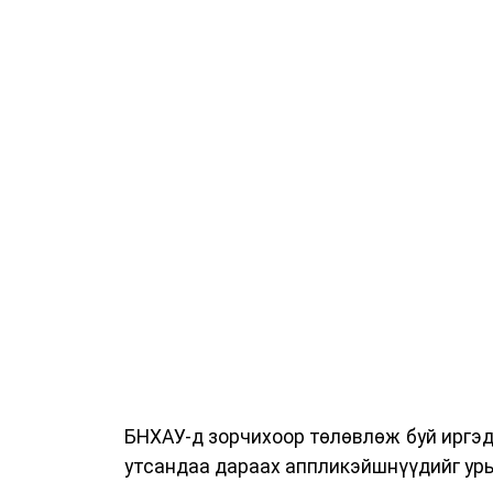
БНХАУ-д зорчихоор төлөвлөж буй иргэд 
утсандаа дараах аппликэйшнүүдийг урь