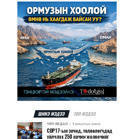
ШИНЭ МЭДЭЭ
ТОП МЭДЭЭ
ҮЙЛ ЯВДАЛ
9 минутын өмнө
COP17-ын зочид, төлөөлөгчдөд
үйлчлэх 250 орчим жолоочийг