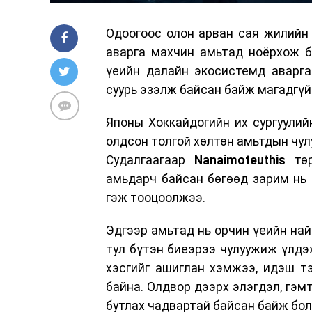
Одоогоос олон арван сая жилийн 
аварга махчин амьтад ноёрхож б
үеийн далайн экосистемд аварг
суурь эзэлж байсан байж магадгүй
Японы Хоккайдогийн их сургуули
олдсон толгой хөлтөн амьтдын чул
Судалгаагаар
Nanaimoteuthis
төр
амьдарч байсан бөгөөд зарим нь 
гэж тооцоолжээ.
Эдгээр амьтад нь орчин үеийн на
тул бүтэн биеэрээ чулуужиж үлдэх
хэсгийг ашиглан хэмжээ, идэш т
байна. Олдвор дээрх элэгдэл, гэмт
бутлах чадвартай байсан байж бол