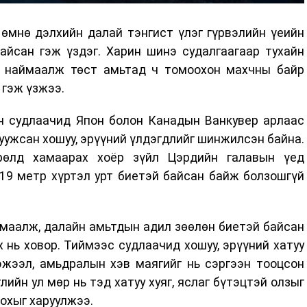
өмнө дэлхийн далай тэнгист үлэг гүрвэлийн үеийн
айсан гэж үздэг. Харин шинэ судалгаагаар тухайн
а наймаалж төст амьтад ч томоохон махчны байр
 гэж үзжээ.
йн судлаачид Япон болон Канадын Ванкувер арлаас
уужсан хошуу, эрүүний үлдэгдлийг шинжилсэн байна.
өлд хамаарах хоёр зүйл Цэрдийн галавын үед
19 метр хүртэл урт биетэй байсан байж болзошгүй
ймаалж, далайн амьтдын адил зөөлөн биетэй байсан
 нь ховор. Тиймээс судлаачид хошуу, эрүүний хатуу
эжээл, амьдралын хэв маягийг нь сэргээн тооцсон
лийн ул мөр нь тэд хатуу хуяг, яслаг бүтэцтэй олзыг
охыг харуулжээ.