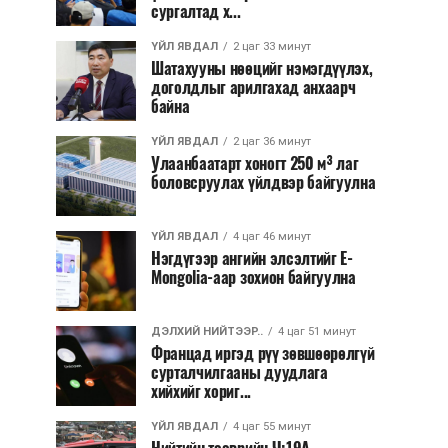
сургалтад х...
ҮЙЛ ЯВДАЛ
2 цаг 33 минут
Шатахууны нөөцийг нэмэгдүүлэх,
доголдлыг арилгахад анхаарч
байна
ҮЙЛ ЯВДАЛ
2 цаг 36 минут
Улаанбаатарт хоногт 250 м³ лаг
боловсруулах үйлдвэр байгуулна
ҮЙЛ ЯВДАЛ
4 цаг 46 минут
Нэгдүгээр ангийн элсэлтийг E-
Mongolia-аар зохион байгуулна
ДЭЛХИЙ НИЙТЭЭР..
4 цаг 51 минут
Францад иргэд рүү зөвшөөрөлгүй
сурталчилгааны дуудлага
хийхийг хориг...
ҮЙЛ ЯВДАЛ
4 цаг 55 минут