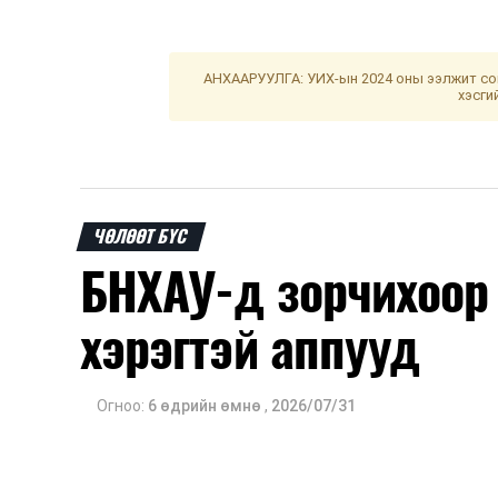
АНХААРУУЛГА: УИХ-ын 2024 оны ээлжит сон
хэсги
ЧӨЛӨӨТ БҮС
БНХАУ-д зорчихоор
хэрэгтэй аппууд
Огноо:
6 өдрийн өмнө
,
2026/07/31