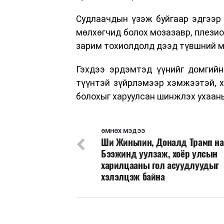
Судлаачдын үзэж буйгаар эдгээр 
мөлхөгчид болох мозазавр, плезио
зарим тохиолдолд дээд түвшний м
Гэхдээ эрдэмтэд үүнийг домгийн 
түүнтэй зүйрлэмээр хэмжээтэй, х
болохыг харуулсан шинжлэх ухааны
ӨМНӨХ МЭДЭЭ
Ши Жиньпин, Доналд Трамп н
Бээжинд уулзаж, хоёр улсын
харилцааны гол асуудлуудыг
хэлэлцэж байна