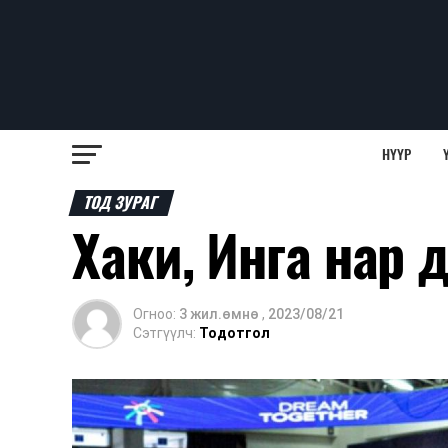
НҮҮР
ТОД ЗУРАГ
Хаки, Инга нар
Огноо:
3 жил.өмнө
,
2023/08/21
Сэтгүүлч:
Тодотгол