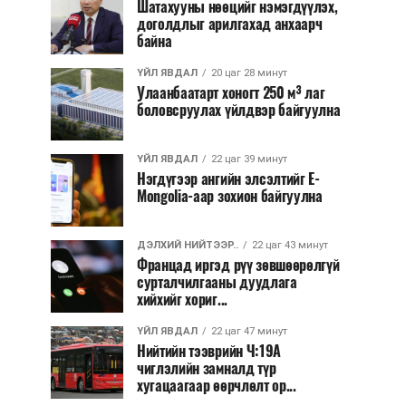
Шатахууны нөөцийг нэмэгдүүлэх,
доголдлыг арилгахад анхаарч
байна
ҮЙЛ ЯВДАЛ
20 цаг 28 минут
Улаанбаатарт хоногт 250 м³ лаг
боловсруулах үйлдвэр байгуулна
ҮЙЛ ЯВДАЛ
22 цаг 39 минут
Нэгдүгээр ангийн элсэлтийг E-
Mongolia-аар зохион байгуулна
ДЭЛХИЙ НИЙТЭЭР..
22 цаг 43 минут
Францад иргэд рүү зөвшөөрөлгүй
сурталчилгааны дуудлага
хийхийг хориг...
ҮЙЛ ЯВДАЛ
22 цаг 47 минут
Нийтийн тээврийн Ч:19А
чиглэлийн замналд түр
хугацаагаар өөрчлөлт ор...