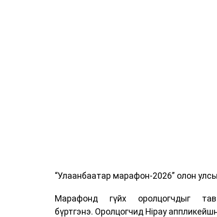
“Улаанбаатар марафон-2026” олон улсын
Марафонд гүйх оролцогчдыг тав
бүртгэнэ. Оролцогчид Hipay аппликейшн