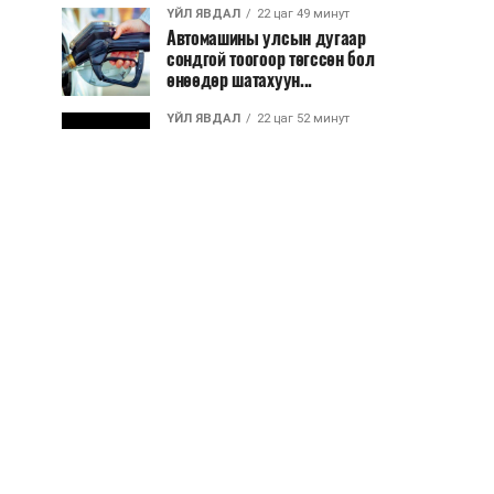
ҮЙЛ ЯВДАЛ
22 цаг 49 минут
Автомашины улсын дугаар
сондгой тоогоор төгссөн бол
өнөөдөр шатахуун...
ҮЙЛ ЯВДАЛ
22 цаг 52 минут
Улаанбаатарт өдөртөө 30 хэм
дулаан
ДЭЛХИЙ НИЙТЭЭР..
2026/08/06
“Уралдронзавод” компанийн
ерөнхий захирлын автомашиныг
дэлбэлжээ...
ҮЙЛ ЯВДАЛ
2026/08/06
Сүхбаатар боомтоор тав хоногт 10
мянга гаруй тонн АИ-92
автобензин и...
ДЭЛХИЙ НИЙТЭЭР..
2026/08/06
Вашингтон мужийн ой хээрийн
түймрийг хяналтад авах ажил