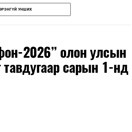
ЭРЭНГҮЙ УНШИХ
фон-2026” олон улсын
г тавдугаар сарын 1-нд