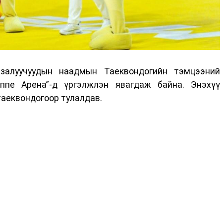
 залуучуудын наадмын Таеквондогийн тэмцээний
ппе Арена”-д үргэлжлэн явагдаж байна. Энэхүү
таеквондогоор тулалдав.