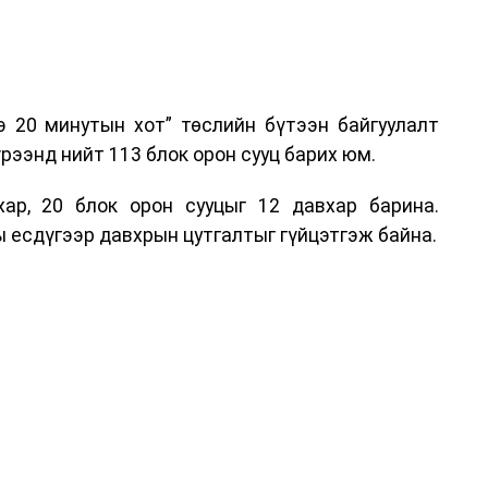
э 20 минутын хот” төслийн бүтээн байгуулалт
рээнд нийт 113 блок орон сууц барих юм.
ар, 20 блок орон сууцыг 12 давхар барина.
 есдүгээр давхрын цутгалтыг гүйцэтгэж байна.