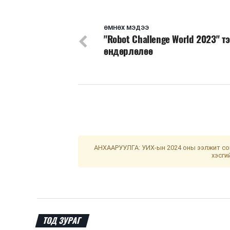
ӨМНӨХ МЭДЭЭ
"Robot Challenge World 2023" т
өндөрлөлөө
АНХААРУУЛГА: УИХ-ын 2024 оны ээлжит сон
хэсги
ТОД ЗУРАГ