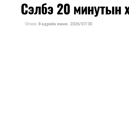
Сэлбэ 20 минутын 
Огноо:
8 өдрийн өмнө
,
2026/07/30