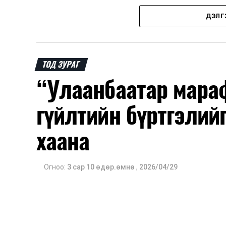
ДЭЛГ
ТОД ЗУРАГ
“Улаанбаатар мара
гүйлтийн бүртгэлий
хаана
Огноо:
3 сар 10 өдөр.өмнө
,
2026/04/29