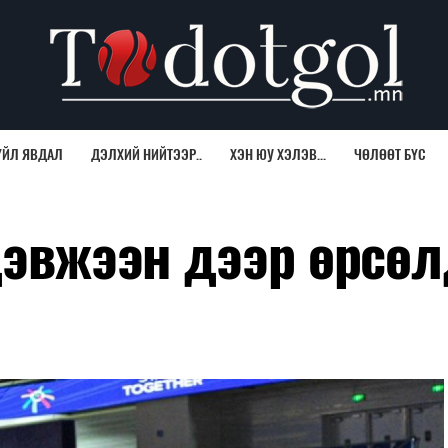
ҮЙЛ ЯВДАЛ
ДЭЛХИЙ НИЙТЭЭР..
ХЭН ЮУ ХЭЛЭВ...
ЧӨЛӨӨТ БҮС
 дэвжээн дээр өрсө