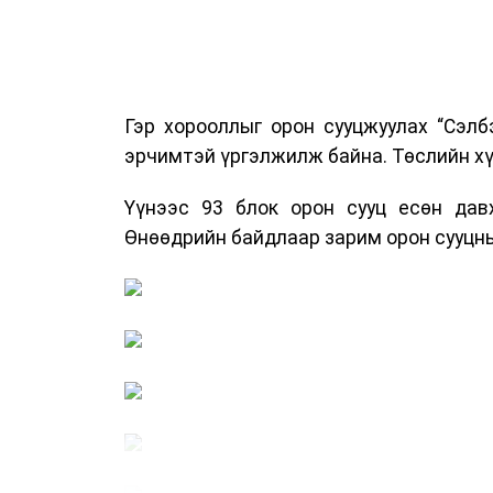
Гэр хорооллыг орон сууцжуулах “Сэлб
эрчимтэй үргэлжилж байна. Төслийн хү
Үүнээс 93 блок орон сууц есөн давх
Өнөөдрийн байдлаар зарим орон сууцны