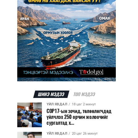
ШИНЭ МЭДЭЭ
ТОП МЭДЭЭ
ҮЙЛ ЯВДАЛ
18 цаг 2 минут
COP17-ын зочид, төлөөлөгчдөд
үйлчлэх 250 орчим жолоочийг
сургалтад х...
ҮЙЛ ЯВДАЛ
20 цаг 26 минут