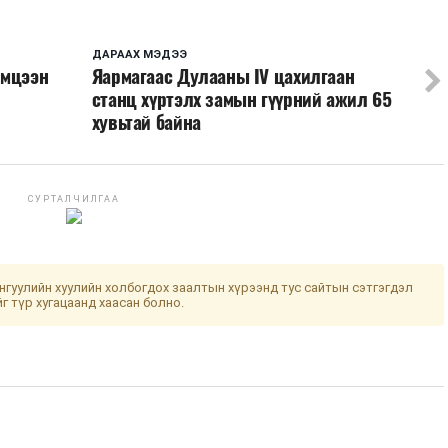
ДАРААХ МЭДЭЭ
эмцээн
Яармагаас Дулааны IV цахилгаан
станц хүртэлх замын гүүрний ажил 65
хувьтай байна
СУРТАЛЧИЛГАА
гуулийн хуулийн холбогдох заалтын хүрээнд тус сайтын сэтгэгдэл
йг түр хугацаанд хаасан болно.