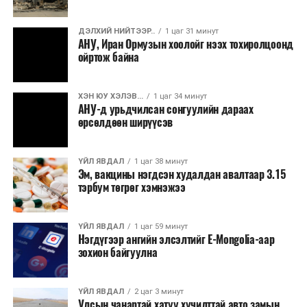
ДЭЛХИЙ НИЙТЭЭР..
1 цаг 31 минут
АНУ, Иран Ормузын хоолойг нээх тохиролцоонд
ойртож байна
ХЭН ЮУ ХЭЛЭВ...
1 цаг 34 минут
АНУ-д урьдчилсан сонгуулийн дараах
өрсөлдөөн ширүүсэв
ҮЙЛ ЯВДАЛ
1 цаг 38 минут
Эм, вакцины нэгдсэн худалдан авалтаар 3.15
тэрбум төгрөг хэмнэжээ
ҮЙЛ ЯВДАЛ
1 цаг 59 минут
Нэгдүгээр ангийн элсэлтийг E-Mongolia-аар
зохион байгуулна
ҮЙЛ ЯВДАЛ
2 цаг 3 минут
Улсын чанартай хатуу хучилттай авто замын