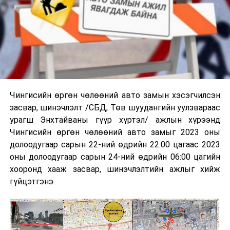
Чингисийн өргөн чөлөөний авто замын хэсэгчилсэн
засвар, шинэчлэлт /СБД, Төв шуудангийн уулзвараас
урагш Энхтайваны гүүр хүртэл/ ажлын хүрээнд
Чингисийн өргөн чөлөөний авто замыг 2023 оны
долоодугаар сарын 22-ний өдрийн 22:00 цагаас 2023
оны долоодугаар сарын 24-ний өдрийн 06:00 цагийн
хооронд хааж засвар, шинэчлэлтийн ажлыг хийж
гүйцэтгэнэ.