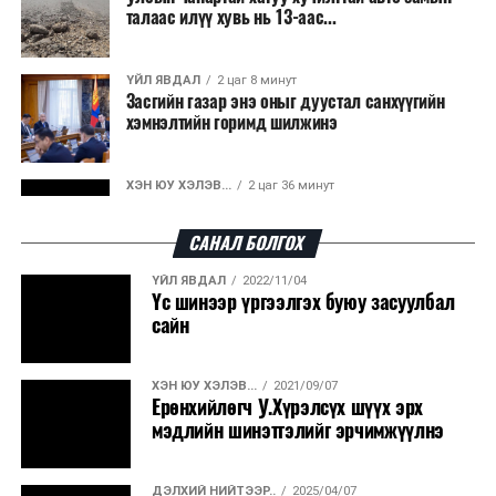
талаас илүү хувь нь 13-аас...
ҮЙЛ ЯВДАЛ
2 цаг 8 минут
Засгийн газар энэ оныг дуустал санхүүгийн
хэмнэлтийн горимд шилжинэ
ХЭН ЮУ ХЭЛЭВ...
2 цаг 36 минут
Шатахууны импортын гаалийн албан татварыг
2027 оны хоёрдугаар сарын ...
САНАЛ БОЛГОХ
ҮЙЛ ЯВДАЛ
2022/11/04
ҮЙЛ ЯВДАЛ
2 цаг 46 минут
Үс шинээр үргээлгэх буюу засуулбал
Нөөцийн махны хяналтын тогтолцоог
сайн
шинэчилнэ
ХЭН ЮУ ХЭЛЭВ...
2021/09/07
ХЭН ЮУ ХЭЛЭВ...
2 цаг 53 минут
Ерөнхийлөгч У.Хүрэлсүх шүүх эрх
Монгол Улс COP17 бага хуралд 6.5 тэрбум
мэдлийн шинэтгэлийг эрчимжүүлнэ
ам.долларын санхүүжилт татах...
ДЭЛХИЙ НИЙТЭЭР..
2025/04/07