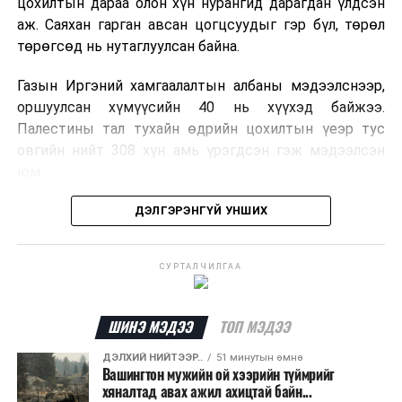
цохилтын дараа олон хүн нурангид дарагдан үлдсэн
аж. Саяхан гарган авсан цогцсуудыг гэр бүл, төрөл
төрөгсөд нь нутаглуулсан байна.
Газын Иргэний хамгаалалтын албаны мэдээлснээр,
оршуулсан хүмүүсийн 40 нь хүүхэд байжээ.
Палестины тал тухайн өдрийн цохилтын үеэр тус
овгийн нийт 308 хүн амь үрэгдсэн гэж мэдээлсэн
юм.
Олон улсын хэвлэлүүдийн мэдээлснээр, Израилын
ДЭЛГЭРЭНГҮЙ УНШИХ
тал тухайн үеийн цохилтын талаар тодорхой тайлбар
өгөөгүй байна.
СУРТАЛЧИЛГАА
ШИНЭ МЭДЭЭ
ТОП МЭДЭЭ
ДЭЛХИЙ НИЙТЭЭР..
51 минутын өмнө
Вашингтон мужийн ой хээрийн түймрийг
хяналтад авах ажил ахицтай байн...