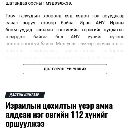
шатандаа орсныг мэдээлжээ.
Гэвч талуудын хооронд хэд хэдэн гол асуудлаар
санал зөрүү хэвээр байна. Иран АНУ Ираны
боомтуудад тавьсан тэнгисийн хоригийг цуцлахыг
шаардаж байгаа бол АНУ үүнийг хүлээн
зөвшөөрөөгүй байна. Мөн усан замаар зорчих хөлөг
онгоцны зохицуулалт, үйлчилгээний төлбөрийн
асуудал хэлэлцээний гол сэдэв хэвээр байгаа аж.
ДЭЛГЭРЭНГҮЙ УНШИХ
Хэлэлцээрийн төсөлд Персийн булан руу нэвтрэх
хөлөг онгоцыг Ираны тал, булангаас гарах
хөдөлгөөнийг Оманы тал зохицуулах хувилбар
тусгагдсан талаар мэдээлжээ. Харин үйлчилгээний
ДЭЛХИЙ НИЙТЭЭР..
төлбөр авах асуудал дээр талууд нэгдсэн байр
Израилын цохилтын үеэр амиа
сууринд хүрээгүй байна.
алдсан нэг овгийн 112 хүнийг
Ормузын хоолой дахин нээгдсэнээр дэлхийн газрын
оршуулжээ
тосны нийлүүлэлт хэвийн болж, эрчим хүчний зах