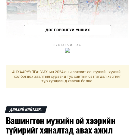
ДЭЛГЭРЭНГҮЙ УНШИХ
СУРТАЛЧИЛГАА
Мөн Сонгинхайрхан дүүрэг 23 дугаар хороо
Толгойтын авто замыг Ард Аюушийн өргөн
чөлөөтэй холбох авто замын ажлын хүрээнд ПК
АНХААРУУЛГА: УИХ-ын 2024 оны ээлжит сонгуулийн хуулийн
0+980 дээр хийгдэх авто машины туннел байгуулах
холбогдох заалтын хүрээнд тус сайтын сэтгэгдэл хэсгийг
түр хугацаанд хаасан болно.
ажил 2023 оны долоодугаар сарын 23-ны өдрийн
07:00 цагаас 2023 оны есдүгээр сарын 15-ны өдрийн
06:00 цагийн хооронд тус хэсгийн авто замыг хааж
барилгын ажил гүйцэтгэнэ.
ДЭЛХИЙ НИЙТЭЭР..
Вашингтон мужийн ой хээрийн
түймрийг хяналтад авах ажил