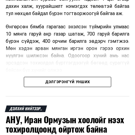
дахин халж, хуурайшилт нэмэгдэх төлөвтэй байгаа
тул нөхцөл байдал бүрэн тогтворжоогүй байгаа аж.
Өнгөрсөн бямба гарагаас эхэлсэн түймрийн улмаас
10 мянга гаруй акр газар шатаж, 700 гаруй барилга
бүрэн сүйдэж, 400 орчим барилга эвдэрч гэмтжээ.
Мөн хэдэн арван мянган иргэн орон гэрээ орхин
нүүлгэн шилжсэн байна. Одоогоор хүний амь нас
эрсэдсэн тохиолдол бүртгэгдээгүй бөгөөд сураггүй
байсан бүх хүнийг олжээ.
ДЭЛГЭРЭНГҮЙ УНШИХ
Албаныхны мэдээлснээр түймрийн нэг голомтыг
санаатайгаар тавьсан байж болзошгүй хэрэгт 37
настай Аарон Фариначчиг баривчилж, галдан
шатаасан гэх үндэслэлээр эрүүгийн хэрэг үүсгэн
ДЭЛХИЙ НИЙТЭЭР..
шалгаж байна. Харин бусад хоёр түймрийн
АНУ, Иран Ормузын хоолойг нээх
шалтгааныг үргэлжлүүлэн тогтоож байгаа бөгөөд
тохиролцоонд ойртож байна
аянгын улмаас үүсээгүй гэж үзэж байгаа аж.