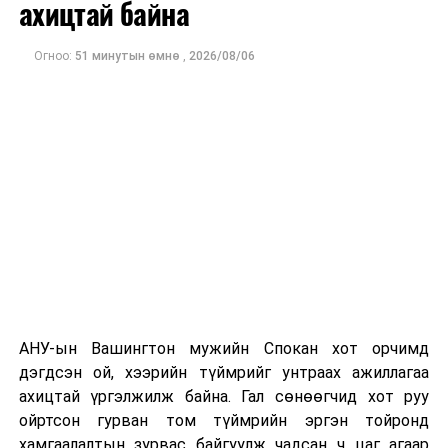
ахицтай байна
Огноо:
51 минутын өмнө
,
2026/08/06
Иймд иргэд, жолооч та бүхэн бусад замыг сонгон
хөдөлгөөнд оролцоно уу.
ДАРААХ МЭДЭЭ
Ашиглалтын шаардлага хангахгүй 132 цахилгаан шат
бий...
АНУ-ын Вашингтон мужийн Спокан хот орчимд
ӨМНӨХ МЭДЭЭ
“Дижитал хот”-ын хүрээнд 13 төсөл хэрэгжиж байна
дэгдсэн ой, хээрийн түймрийг унтраах ажиллагаа
ахицтай үргэлжилж байна. Гал сөнөөгчид хот руу
ойртсон гурван том түймрийн эргэн тойронд
хамгаалалтын зурвас байгуулж чадсан ч цаг агаар