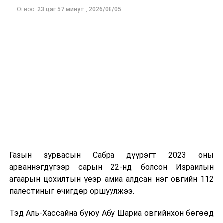
зээлд үүсээд буй дарамт буурах боломжтой гэж
Огноо:
23 цаг 57 минут
,
2026/08/05
шинжээчид үзэж байна. Гэвч бүс нутгийн аюулгүй
байдлын нөхцөл байдал тогтворжоогүй бөгөөд
хэлэлцээр эцэслэн батлагдах хүртэл тодорхойгүй
байдал үргэлжилсээр байгаа юм.
Газын зурвасын Сабра дүүрэгт 2023 оны
арваннэгдүгээр сарын 22-нд болсон Израилын
агаарын цохилтын үеэр амиа алдсан нэг овгийн 112
палестиныг өчигдөр оршуулжээ.
Тэд Аль-Хассайна буюу Абу Шариа овгийнхон бөгөөд