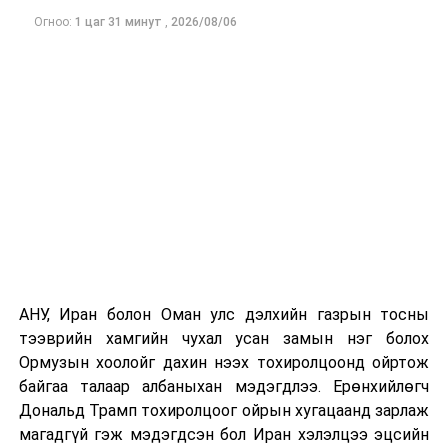
Одоогоор АНУ даяар 13 мужид 90 гаруй томоохон ой,
Огноо:
1 цаг 31 минут
,
2026/08/06
хээрийн түймэр идэвхтэй үргэлжилж байгаагийн
талаас илүү нь Орегон болон Вашингтон мужид
бүртгэгдсэн байна. Цаг уурын байгууллагууд ойрын
өдрүүдэд агаарын температур дахин огцом
нэмэгдэж, хуурайшилт эрчимжих төлөвтэй байгааг
анхааруулсан бөгөөд энэ нь гал унтраах ажиллагаанд
шинэ сорилт учруулж болзошгүйг онцолжээ.
АНУ, Иран болон Оман улс дэлхийн газрын тосны
тээврийн хамгийн чухал усан замын нэг болох
Ормузын хоолойг дахин нээх тохиролцоонд ойртож
байгаа талаар албаныхан мэдэгдлээ. Ерөнхийлөгч
Дональд Трамп тохиролцоог ойрын хугацаанд зарлаж
магадгүй гэж мэдэгдсэн бол Иран хэлэлцээ эцсийн