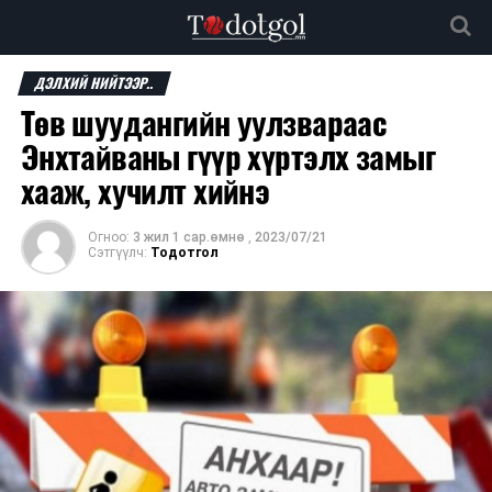
ДЭЛХИЙ НИЙТЭЭР..
Төв шуудангийн уулзвараас
Энхтайваны гүүр хүртэлх замыг
хааж, хучилт хийнэ
Огноо:
3 жил 1 сар.өмнө
,
2023/07/21
Сэтгүүлч:
Тодотгол