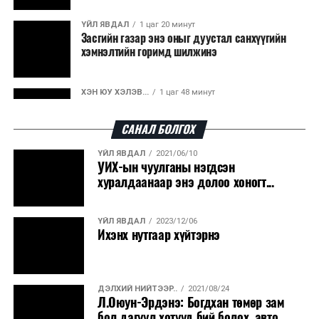
ҮЙЛ ЯВДАЛ
1 цаг 20 минут
Засгийн газар энэ оныг дуустал санхүүгийн
хэмнэлтийн горимд шилжинэ
ХЭН ЮУ ХЭЛЭВ...
1 цаг 48 минут
Шатахууны импортын гаалийн албан татварыг
2027 оны хоёрдугаар сарын ...
САНАЛ БОЛГОХ
ҮЙЛ ЯВДАЛ
2021/06/10
ҮЙЛ ЯВДАЛ
1 цаг 58 минут
УИХ-ын чуулганы нэгдсэн
Нөөцийн махны хяналтын тогтолцоог
хуралдаанаар энэ долоо хоногт...
шинэчилнэ
ҮЙЛ ЯВДАЛ
2023/12/06
ХЭН ЮУ ХЭЛЭВ...
2 цаг 4 минут
Ихэнх нутгаар хүйтэрнэ
Монгол Улс COP17 бага хуралд 6.5 тэрбум
ам.долларын санхүүжилт татах...
ДЭЛХИЙ НИЙТЭЭР..
2021/08/24
ҮЙЛ ЯВДАЛ
2 цаг 10 минут
Л.Оюун-Эрдэнэ: Богдхан төмөр зам
“Улаанбаатар трам” төслөөр замын
бол дагуул хотууд бий болох, авто