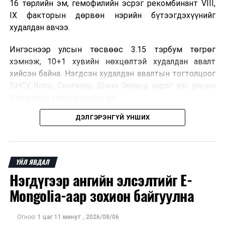
16 төрлийн эм, гемофилийн эсрэг рекомбинант VIII,
IX факторын дөрвөн нэрийн бүтээгдэхүүнийг
худалдан авчээ.
Ингэснээр улсын төсвөөс 3.15 тэрбум төгрөг
хэмнэж, 10+1 хувийн нөхцөлтэй худалдан авалт
хийсэн байна. Нэгдсэн худалдан авалтын тогтолцоог
БНСУ, Япон, Сингапур, Шинэ Зеланд зэрэг улс улсын
хэмжээнд хэрэгжүүлдэг аж.
ДЭЛГЭРЭНГҮЙ УНШИХ
Нэг эх үүсвэрээс худалдан авах тогтолцоо нь бөөний
үнийн хөнгөлөлт эдлэх, улсын төсвийн зардлыг
бууруулах, ДЭМБ-ын хатуу зохицуулалттай
үйлдвэрээс эмийг боломжийн үнээр авах, зах зээлд
ҮЙЛ ЯВДАЛ
ховорддог эмийн хангамжийг тасалдуулахгүй байх
Нэгдүгээр ангийн элсэлтийг E-
давуу талтай.
Mongolia-аар зохион байгуулна
Мөн чанаргүй болон хуурамч эмийн эрсдэлийг
бууруулж, эмийн үнийн өсөлтийг сааруулснаар
Огноо:
1 цаг 11 минут
,
2026/08/06