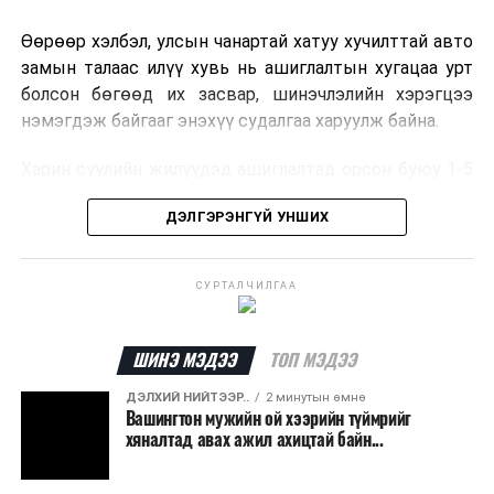
Өөрөөр хэлбэл, улсын чанартай хатуу хучилттай авто
замын талаас илүү хувь нь ашиглалтын хугацаа урт
болсон бөгөөд их засвар, шинэчлэлийн хэрэгцээ
нэмэгдэж байгааг энэхүү судалгаа харуулж байна.
Харин сүүлийн жилүүдэд ашиглалтад орсон буюу 1-5
жилийн насжилттай авто замууд нь Улаанбаатар-
ДЭЛГЭРЭНГҮЙ УНШИХ
Дархан-Сүхбаатар, Улаанбаатар-Мандалговь-
Даланзадгад, Өндөрхаан чиглэл зэрэг улсын голлох
коридорууд болон зарим аймгийн төвүүдийг
СУРТАЛЧИЛГАА
холбосон чиглэлүүдэд төвлөрчээ.
Авто замын насжилтыг тогтмол үнэлж, их засвар,
ШИНЭ МЭДЭЭ
ТОП МЭДЭЭ
ээлжит засвар арчлалтын ажлыг шинжлэх ухааны
ДЭЛХИЙ НИЙТЭЭР..
2 минутын өмнө
үндэслэлтэй төлөвлөх нь замын хөдөлгөөний
Вашингтон мужийн ой хээрийн түймрийг
аюулгүй байдлыг хангах, ашиглалтын хугацааг
хяналтад авах ажил ахицтай байн...
уртасгах, төсвийн хөрөнгө оруулалтыг оновчтой
төлөвлөхөд чухал ач холбогдолтойг албаныхан хэлж