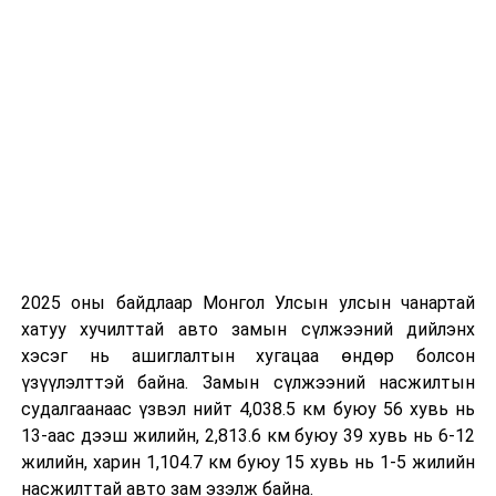
Их, дээд сургуулийн хичээл
2026 оны 9 дүгээр сарын 1-нээс цахимаар
эхэлнэ.
2026 оны 9 дүгээр сарын 14-нөөс танхимаар
үргэлжилнэ.
Оюутны дотуур байр
2026 оны 9 дүгээр сарын 13-наас оюутнуудыг
дотуур байранд оруулж эхэлнэ.
2025 оны байдлаар Монгол Улсын улсын чанартай
Сургууль, цэцэрлэгийн үйл ажиллагааны
хатуу хучилттай авто замын сүлжээний дийлэнх
зохицуулалт
хэсэг нь ашиглалтын хугацаа өндөр болсон
үзүүлэлттэй байна. Замын сүлжээний насжилтын
судалгаанаас үзвэл нийт 4,038.5 км буюу 56 хувь нь
2026 оны 8 дугаар сарын 17–28-ны өдрүүдэд
13-аас дээш жилийн, 2,813.6 км буюу 39 хувь нь 6-12
нийслэлийн бүх сургууль, цэцэрлэгт ажлын
жилийн, харин 1,104.7 км буюу 15 хувь нь 1-5 жилийн
байранд элсэлт, бүртгэл болон бусад аливаа
насжилттай авто зам эзэлж байна.
арга хэмжээ зохион байгуулахгүй болно.