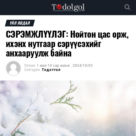
ҮЙЛ ЯВДАЛ
СЭРЭМЖЛҮҮЛЭГ: Нойтон цас орж,
ихэнх нутгаар сэрүүсэхийг
анхааруулж байна
Огноо:
1 жил 10 сар.өмнө
,
2024/10/03
Сэтгүүлч:
Тодотгол