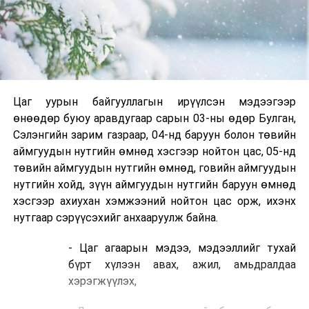
Цаг уурын байгууллагын ирүүлсэн мэдээгээр
өнөөдөр буюу аравдугаар сарын 03-ны өдөр Булган,
Сэлэнгийн зарим газраар, 04-нд баруун болон төвийн
аймгуудын нутгийн өмнөд хэсгээр нойтон цас, 05-нд
төвийн аймгуудын нутгийн өмнөд, говийн аймгуудын
нутгийн хойд, зүүн аймгуудын нутгийн баруун өмнөд
хэсгээр ахиухан хэмжээний нойтон цас орж, ихэнх
нутгаар сэрүүсэхийг анхааруулж байна.
- Цаг агаарын мэдээ, мэдээллийг тухай
бүрт хүлээн авах, ажил, амьдралдаа
хэрэгжүүлэх,