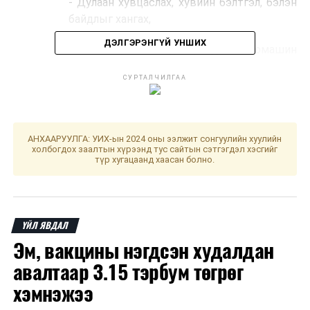
- Дулаан хувцаслах, хувийн бэлтгэл, бэлэн
байдлыг хангах,
ДЭЛГЭРЭНГҮЙ УНШИХ
- Хол, ойрын замд гарахдаа автомашин
техник хэрэгслийг аюулгүй байдлыг хангах,
СУРТАЛЧИЛГАА
шатахууны нөөцтэй зорчих,
- Тэнгэрийн байдлыг шинжиж, ажлаа
төлөвлөх,
АНХААРУУЛГА: УИХ-ын 2024 оны ээлжит сонгуулийн хуулийн
холбогдох заалтын хүрээнд тус сайтын сэтгэгдэл хэсгийг
Холбогдох байгууллагаас гаргаж байгаа заавар,
түр хугацаанд хаасан болно.
зөвлөмжийг цаг тухай бүрт хүлээн авч,
хэрэгжүүлэхийг анхааруулж байна.
ҮЙЛ ЯВДАЛ
Тээврийн Цагдаагийн Алба
Эм, вакцины нэгдсэн худалдан
авалтаар 3.15 тэрбум төгрөг
ДАРААХ МЭДЭЭ
Нийтийн тээврийн 4 чиглэлийг түр өөрчилнө
хэмнэжээ
ӨМНӨХ МЭДЭЭ