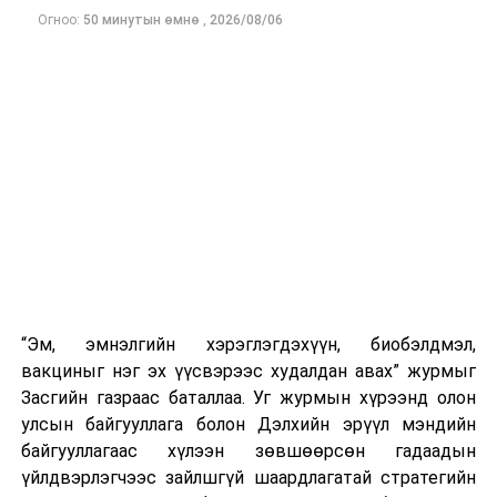
УИХ: Энэ долоо хоногт чуулганы нэгдсэн
Огноо:
50 минутын өмнө
,
2026/08/06
хуралдаанаар...
“Эм, эмнэлгийн хэрэглэгдэхүүн, биобэлдмэл,
вакциныг нэг эх үүсвэрээс худалдан авах” журмыг
Засгийн газраас баталлаа. Уг журмын хүрээнд олон
улсын байгууллага болон Дэлхийн эрүүл мэндийн
байгууллагаас хүлээн зөвшөөрсөн гадаадын
үйлдвэрлэгчээс зайлшгүй шаардлагатай стратегийн