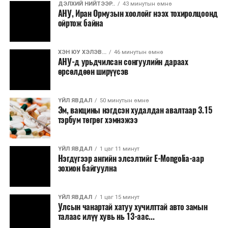
ДЭЛХИЙ НИЙТЭЭР..
43 минутын өмнө
байна
гэж Зам, тээврийн яамнаас мэдээллээ.
АНУ, Иран Ормузын хоолойг нээх тохиролцоонд
ойртож байна
ХЭН ЮУ ХЭЛЭВ...
46 минутын өмнө
АНУ-д урьдчилсан сонгуулийн дараах
өрсөлдөөн ширүүсэв
ҮЙЛ ЯВДАЛ
50 минутын өмнө
Эм, вакцины нэгдсэн худалдан авалтаар 3.15
тэрбум төгрөг хэмнэжээ
ҮЙЛ ЯВДАЛ
1 цаг 11 минут
Нэгдүгээр ангийн элсэлтийг E-Mongolia-аар
зохион байгуулна
ҮЙЛ ЯВДАЛ
1 цаг 15 минут
Улсын чанартай хатуу хучилттай авто замын
талаас илүү хувь нь 13-аас...