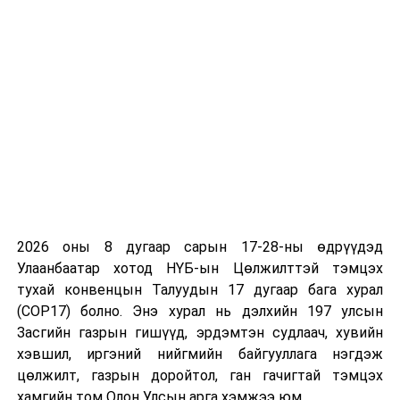
иргэдийн санхүүгийн дарамтыг багасгах боломж
бүрдэнэ гэж үзжээ.
2026 оны 8 дугаар сарын 17-28-ны өдрүүдэд
Улаанбаатар хотод НҮБ-ын Цөлжилттэй тэмцэх
тухай конвенцын Талуудын 17 дугаар бага хурал
(COP17) болно. Энэ хурал нь дэлхийн 197 улсын
Засгийн газрын гишүүд, эрдэмтэн судлаач, хувийн
хэвшил, иргэний нийгмийн байгууллага нэгдэж
цөлжилт, газрын доройтол, ган гачигтай тэмцэх
хамгийн том Олон Улсын арга хэмжээ юм.