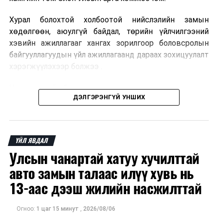
Хурал болохтой холбоотой нийслэлийн замын
хөдөлгөөн, аюулгүй байдал, төрийн үйлчилгээний
хэвийн ажиллагааг хангах зорилгоор боловсролын
байгууллагуудын үйл ажиллагаанд дараах зохицуулалт
хэрэгжүүлэхээр болжээ .
Цэцэрлэгийн бүртгэл
ДЭЛГЭРЭНГҮЙ УНШИХ
2026 оны 8 дугаар сарын 10–23-ны өдрүүдэд
E-Mongolia системээр бүртгэнэ.
ҮЙЛ ЯВДАЛ
Нэгдүгээр ангийн элсэлт
Улсын чанартай хатуу хучилттай
2026 оны 8 дугаар сарын 17–28-ны өдрүүдэд
авто замын талаас илүү хувь нь
E-Mongolia системээр бүртгэнэ.
13-аас дээш жилийн насжилттай
Энэ хугацаанд хүүхэд бүртгэх дэмжлэгийн баг
сургуулиуд дээр ажиллахгүй.
Огноо:
1 цаг 15 минут
,
2026/08/06