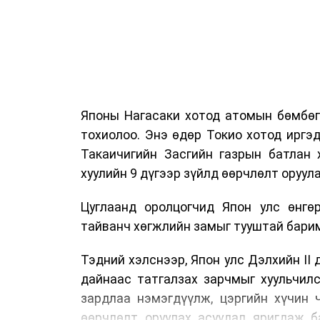
Японы Нагасаки хотод атомын бөмбөг
тохиолоо. Энэ өдөр Токио хотод иргэд
Такаичигийн Засгийн газрын батлан 
хуулийн 9 дүгээр зүйлд өөрчлөлт оруул
Цуглаанд оролцогчид Япон улс өнгө
тайванч хөгжлийн замыг тууштай барим
Тэдний хэлснээр, Япон улс Дэлхийн II
дайнаас татгалзах зарчмыг хуульчил
зардлаа нэмэгдүүлж, цэргийн хүчин 
өөрчлөлт оруулах асуудал яригдаж б