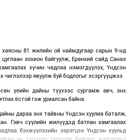
 хаясны 81 жилийн ой наймдугаар сарын 9-нд
 цуглаан зохион байгуулж, Ерөнхий сайд Санаэ
хамгаалах хүчин чадлаа нэмэгдүүлэх, Үндсэн
ах чиглэлээр явуулж буй бодлогыг эсэргүүцжээ.
рсөн үеийн дайны түүхээс сургамж авч, энх
тлах ёстой гэж уриалсан байна.
 дайны дараа энх тайвны Үндсэн хуулиа баталж,
сан. Гэвч сүүлийн жилүүдэд батлан хамгаалах
чадлаа бэхжүүлэхийн зэрэгцээ Үндсэн хуульд
айгаа нь түгшүүр төрүүлж байгааг жагсагчид