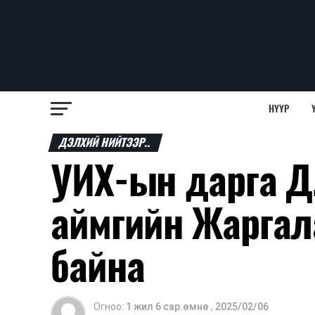
НҮҮР
ДЭЛХИЙ НИЙТЭЭР..
УИХ-ын дарга Д
аймгийн Жаргал
байна
Огноо:
1 жил 6 сар.өмнө
,
2025/02/06