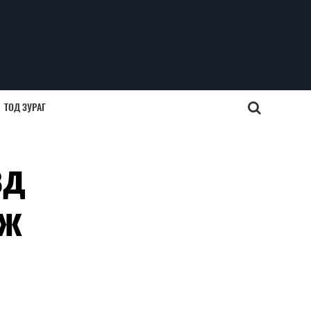
ТОД ЗУРАГ
вд
аж