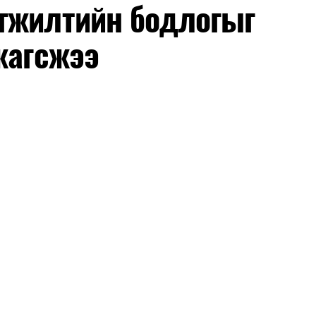
гжилтийн бодлогыг
жагсжээ