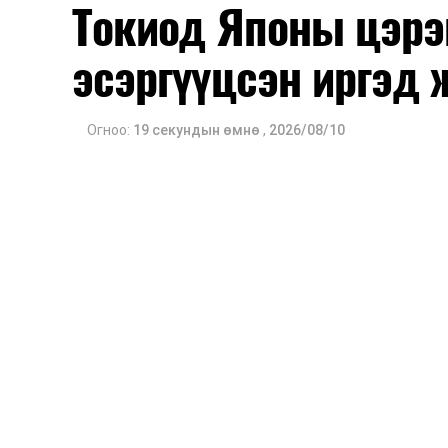
Токиод Японы цэрэ
эсэргүүцсэн иргэд 
Огноо:
19 секундын өмнө
,
2026/08/10