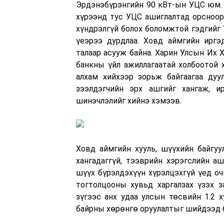
Эрдэнэбүрэнгийн 90 кВт-ын УЦС юм. 
хүрээнд тус УЦС ашиглалтад орсноор 
хүндрэлгүй болох боломжтой гэдгийг 
үеэрээ дурдлаа. Ховд аймгийн иргэ
талаар асууж байна. Харин Улсын Их 
банкны үйл ажиллагаатай холбоотой х
алхам хийхээр зорьж байгаагаа дуул
зээлдэгчийн эрх ашгийг хангаж, и
шинэчлэлийг хийнэ хэмээв.
Ховд аймгийн хууль, шүүхийн байгу
хангадаггүй, тээврийн хэрэгслийн а
шүүх бүрэлдэхүүн хүрэлцэхгүй үед о
тогтолцооны хувьд харгалзах үзэх 
зүгээс анх удаа улсын төсвийн 1.2 
байрны хөрөнгө оруулалтыг шийдээд 