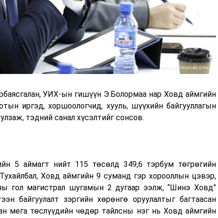
рбаясгалан, УИХ-ын гишүүн Э.Болормаа нар Ховд аймгийн
отын иргэд, хоршоологчид, хууль, шүүхийн байгууллагын
улзаж, тэдний санал хүсэлтийг сонсов.
йн 5 аймагт нийт 115 төсөлд 349,6 тэрбум төгрөгийн
Тухайлбал, Ховд аймгийн 9 суманд гэр хорооллын цэвэр,
ны гол магистрал шугамын 2 дугаар ээлж, “Шинэ Ховд”
ээн байгуулалт зэргийн хөрөнгө оруулалтыг багтаасан
сан мега төслүүдийн чөдөр тайлсны нэг нь Ховд аймгийн