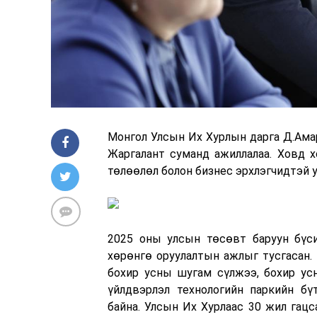
Монгол Улсын Их Хурлын дарга Д.Ама
Жаргалант суманд ажиллалаа. Ховд х
төлөөлөл болон бизнес эрхлэгчидтэй у
2025 оны улсын төсөвт баруун бүси
хөрөнгө оруулалтын ажлыг тусгасан. 
бохир усны шугам сүлжээ, бохир ус
үйлдвэрлэл технологийн паркийн бүт
байна. Улсын Их Хурлаас 30 жил гац