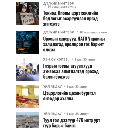
ДЭЛХИЙ НИЙТЭЭР..
19 секундын өмнө
Токиод Японы цэрэгжилтийн
бодлогыг эсэргүүцсэн иргэд
жагсжээ
ДЭЛХИЙ НИЙТЭЭР..
10 минутын өмнө
Оросын хакерууд НАТО Украины
халдлагад оролцсон гэх баримт
олжээ
ХЭН ЮУ ХЭЛЭВ...
1 цаг 30 минут
Газрын тосны агуулахууд
эхнээсээ ашиглалтад ороход
бэлэн болжээ
ҮЙЛ ЯВДАЛ
1 цаг 33 минут
Цэцэрлэгийн цахим бүртгэл
өнөөдөр эхэлнэ
ҮЙЛ ЯВДАЛ
1 цаг 35 минут
Туул гол дээгүүр 476 метр урт
гүүр барьж байна