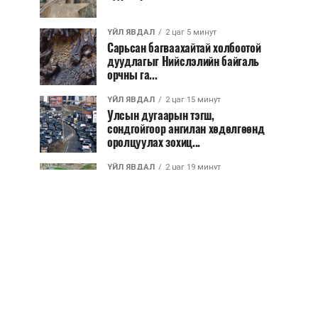
ҮЙЛ ЯВДАЛ
2 цаг 5 минут
Сарьсан багваахайтай холбоотой
дуудлагыг Нийслэлийн байгаль
орчны га...
ҮЙЛ ЯВДАЛ
2 цаг 15 минут
Улсын дугаарын тэгш,
сондгойгоор ангилан хөдөлгөөнд
оролцуулах зохиц...
ҮЙЛ ЯВДАЛ
2 цаг 19 минут
Нарантуул, Дүнжингарав, Шинэ
100 айл худалдааны төвүүдийн
авто зогсо...
ҮЙЛ ЯВДАЛ
2 цаг 23 минут
КОП17-д ажиллах онцгой
байдлын бүрэлдэхүүн хамтарсан
дадлага сургуул...
ҮЙЛ ЯВДАЛ
2 цаг 30 минут
Улаанбаатарт өдөртөө 20 хэм