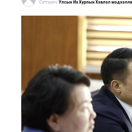
Сэтгүүлч:
Улсын Их Хурлын Хэвлэл мэдээлли