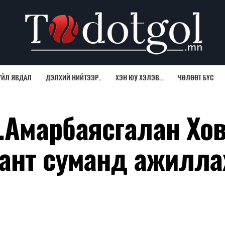
ҮЙЛ ЯВДАЛ
ДЭЛХИЙ НИЙТЭЭР..
ХЭН ЮУ ХЭЛЭВ...
ЧӨЛӨӨТ БҮС
.Амарбаясгалан Хо
ант суманд ажилл