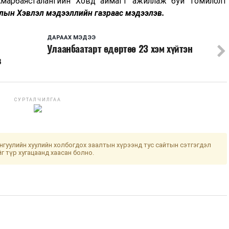
марбаясгалангийн Ховд аймагт ажиллаж буй томилолт
лын Хэвлэл мэдээллийн газраас мэдээлэв.
ДАРААХ МЭДЭЭ
Улаанбаатарт өдөртөө 23 хэм хүйтэн
в
СУРТАЛЧИЛГАА
гуулийн хуулийн холбогдох заалтын хүрээнд тус сайтын сэтгэгдэл
йг түр хугацаанд хаасан болно.