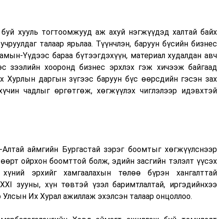
 буй хууль тогтоомжууд аж ахуй нэгжүүдэд халтай байх
чруулдаг талаар ярьлаа. Түүнчлэн, баруун бүсийн бизнес
Замын-Үүдээс бараа бүтээгдэхүүн, материал худалдан авч
эс зээлийн хооронд бизнес эрхлэх гэж хичээж байгаад
 Хурлын даргын зүгээс баруун бүс өөрсдийн гэсэн зах
үчин чадлыг өргөтгөж, хөгжүүлэх чиглэлээр идэвхтэй
ь-Алтай аймгийн Бургастай зэрэг боомтыг хөгжүүлснээр
 өөрт ойрхон боомттой болж, эдийн засгийн тэлэлт үүсэх
 хүний эрхийг хамгаалахын төлөө бүрэн хангалттай
 XXI зууны, хүн төвтэй үзэл баримтлалтай, иргэдийнхээ
 Улсын Их Хурал ажиллаж эхэлсэн талаар онцоллоо.