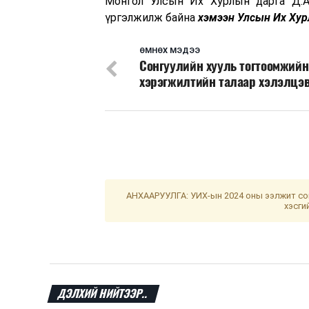
Монгол Улсын Их Хурлын дарга Д.А
үргэлжилж байна
хэмээн Улсын Их Хур
ӨМНӨХ МЭДЭЭ
Сонгуулийн хууль тогтоомжийн
хэрэгжилтийн талаар хэлэлцэ
АНХААРУУЛГА: УИХ-ын 2024 оны ээлжит сон
хэсги
ДЭЛХИЙ НИЙТЭЭР..