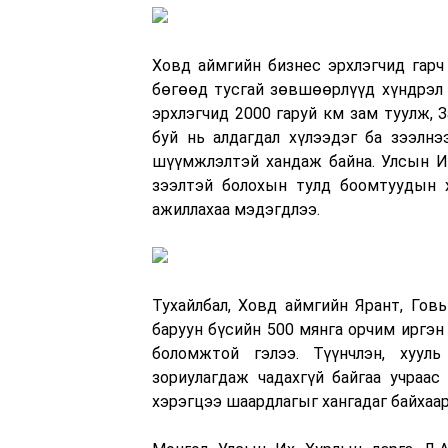
Ховд аймгийн бизнес эрхлэгчид гарч
бөгөөд тусгай зөвшөөрлүүд хүндрэл у
эрхлэгчид 2000 гаруй км зам туулж, 
буй нь алдагдал хүлээдэг ба зээлнэ
шүүмжлэлтэй хандаж байна. Улсын Их
зээлтэй болохын тулд боомтуудын х
ажиллахаа мэдэгдлээ.
Тухайлбал, Ховд аймгийн Ярант, Гов
баруун бүсийн 500 мянга орчим иргэн
боломжтой гэлээ. Түүнчлэн, хууль
зориулагдаж чадахгүй байгаа учраас
хэрэгцээ шаардлагыг хангадаг байхаар