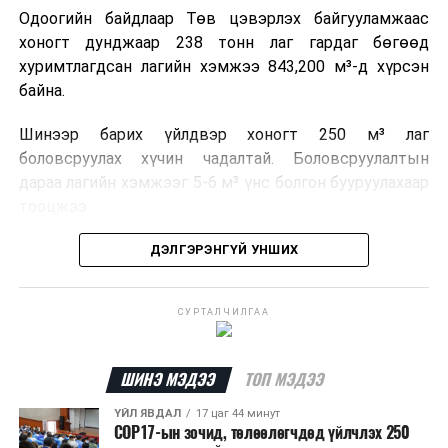
Одоогийн байдлаар Төв цэвэрлэх байгууламжаас
хоногт дунджаар 238 тонн лаг гардаг бөгөөд
хуримтлагдсан лагийн хэмжээ 843,200 м³-д хүрсэн
байна.
Шинээр барих үйлдвэр хоногт 250 м³ лаг
боловсруулах хүчин чадалтай. Боловсруулалтын
дараа лагийн хэмжээг 5-6 м³ үнс болгон бууруулахаар
тооцжээ.
Төслийн техник, эдийн засгийн үндэслэлийг
ДЭЛГЭРЭНГҮЙ УНШИХ
боловсруулж дууссан бөгөөд Барилга хөгжлийн
төвийн 2025 оны долоодугаар сарын 22-ны өдрийн
СУРТАЛЧИЛГАА
магадлалын ерөнхий дүгнэлтээр баталгаажуулсан
байна.
ШИНЭ МЭДЭЭ
ТОП МЭДЭЭ
Мөн Нийслэлийн иргэдийн Төлөөлөгчдийн Хурлын
2025 оны 25/01 дүгээр тогтоолоор баталсан “Төр,
ҮЙЛ ЯВДАЛ
17 цаг 44 минут
COP17-ын зочид, төлөөлөгчдөд үйлчлэх 250
хувийн хэвшлийн түншлэлээр нийслэлд хэрэгжүүлэх