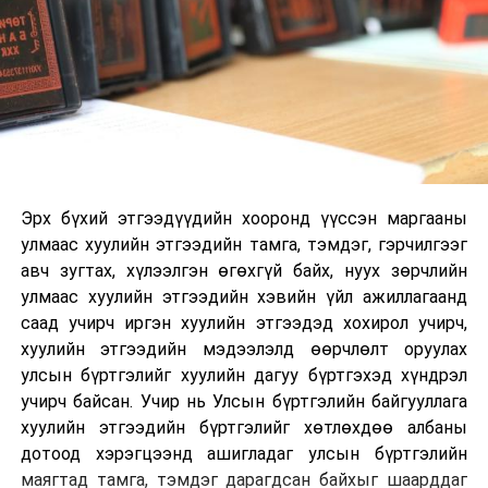
Эрх бүхий этгээдүүдийн хооронд үүссэн маргааны
улмаас хуулийн этгээдийн тамга, тэмдэг, гэрчилгээг
авч зугтах, хүлээлгэн өгөхгүй байх, нуух зөрчлийн
улмаас хуулийн этгээдийн хэвийн үйл ажиллагаанд
саад учирч иргэн хуулийн этгээдэд хохирол учирч,
хуулийн этгээдийн мэдээлэлд өөрчлөлт оруулах
улсын бүртгэлийг хуулийн дагуу бүртгэхэд хүндрэл
учирч байсан. Учир нь Улсын бүртгэлийн байгууллага
хуулийн этгээдийн бүртгэлийг хөтлөхдөө албаны
дотоод хэрэгцээнд ашигладаг улсын бүртгэлийн
маягтад тамга, тэмдэг дарагдсан байхыг шаарддаг