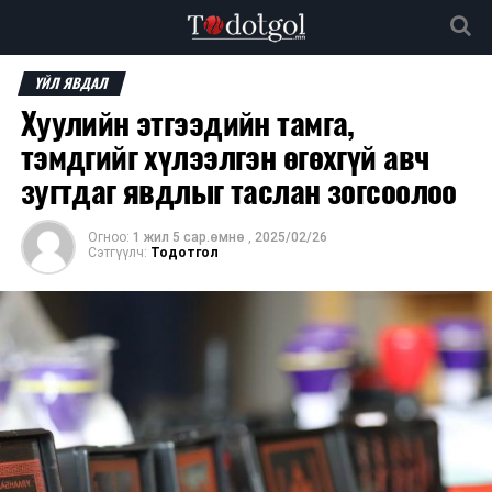
ҮЙЛ ЯВДАЛ
Хуулийн этгээдийн тамга,
тэмдгийг хүлээлгэн өгөхгүй авч
зугтдаг явдлыг таслан зогсоолоо
Огноо:
1 жил 5 сар.өмнө
,
2025/02/26
Сэтгүүлч:
Тодотгол