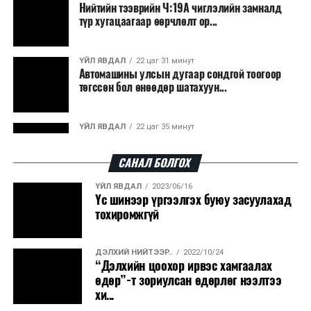
зэрэг улс лаг хатаах, шатаах технологийг ашиглаж
Нийтийн тээврийн Ч:19А чиглэлийн замналд
түр хугацаагаар өөрчлөлт ор...
байна. Тухайлбал, Германд лаг шатаах үйлдвэрээс
гарсан үнснээс фосфор сэргээн авах технологи
ашигладаг бол Нидерландад төвлөрсөн лаг
ҮЙЛ ЯВДАЛ
22 цаг 31 минут
Автомашины улсын дугаар сондгой тоогоор
боловсруулах үйлдвэрүүдээр дулаан, цахилгаан
төгссөн бол өнөөдөр шатахуун...
эрчим хүч үйлдвэрлэдэг.
Ийнхүү лаг хатаах, шатаах технологийг лагийн
ҮЙЛ ЯВДАЛ
22 цаг 35 минут
эзлэхүүнийг бууруулахын зэрэгцээ эрчим хүч
Улаанбаатарт өдөртөө 30 хэм дулаан
үйлдвэрлэх, нөөцийг дахин ашиглах чиглэлээр олон
САНАЛ БОЛГОХ
улсад өргөн ашиглаж байна.
ҮЙЛ ЯВДАЛ
2023/06/16
ДЭЛХИЙ НИЙТЭЭР..
2026/08/06
Үс шинээр үргээлгэх буюу засуулахад
“Уралдронзавод” компанийн ерөнхий
тохиромжгүй
захирлын автомашиныг дэлбэлжээ...
ДЭЛХИЙ НИЙТЭЭР..
2022/10/24
ҮЙЛ ЯВДАЛ
2026/08/06
“Дэлхийн цоохор ирвэс хамгаалах
Сүхбаатар боомтоор тав хоногт 10 мянга гаруй
өдөр”-т зориулсан өдөрлөг нээлтээ
тонн АИ-92 автобензин и...
хи...