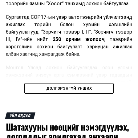
тээврийн яамны “Хөсөг” танхимд зохион байгууллаа.
Сургалтад COP17-ын үеэр автотээврийн үйлчилгээнд
ажиллах төрийн болон хувийн хэвшлийн
байгууллагууд, “Зорчигч тээвэр I, II”, “Зорчигч тээвэр
III, IV”-ийн нийт
250 орчим жолооч
, тээврийн
хэрэгслийн зохион байгуулалт хариуцан ажиллах
албан хаагчид хамрагдаж байна.
Монгол Улсад зохион байгуулагдах олон улсын
хэмжээний энэхүү арга хэмжээний үеэр гадаадын
зочид, төлөөлөгчдөд аюулгүй, шуурхай, соёлтой,
ДЭЛГЭРЭНГҮЙ УНШИХ
мэргэжлийн түвшинд тээврийн үйлчилгээ үзүүлэх
бэлтгэлийг хангах нь сургалтын гол зорилго юм.
Сургалтаар COP17-ын ерөнхий ойлголт, ач холбогдол,
ҮЙЛ ЯВДАЛ
зохион байгуулалтын онцлог, зочид, төлөөлөгчдийн
Шатахууны нөөцийг нэмэгдүүлэх,
ангилал, үйлчилгээний стандарт, жолооч нарын үүрэг
хариуцлага, сахилга бат, үйлчилгээний соёл, ёс зүй,
доголдлыг арилгахад анхаарч