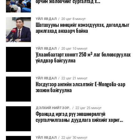
орчим жолоочийг сургалтад х...
төслийн жагсаалт”-д лаг хатааж, шатаах үйлдвэр
барих төслийг төр, хувийн хэвшлийн түншлэлийн
хэлбэрээр хэрэгжүүлэхээр тусгажээ.
ҮЙЛ ЯВДАЛ
20 цаг 8 минут
Шатахууны нөөцийг нэмэгдүүлэх, доголдлыг
арилгахад анхаарч байна
Лаг хатаах, шатаах технологи нь бохир ус цэвэрлэх
байгууламжаас гардаг лагийг байгаль орчинд аюулгүй
аргаар боловсруулж, эзлэхүүнийг эрс бууруулах
ҮЙЛ ЯВДАЛ
20 цаг 10 минут
Улаанбаатарт хоногт 250 м³ лаг боловсруулах
зориулалттай. Лагийг өндөр температурт шатааснаар
үйлдвэр байгуулна
эзлэхүүн нь 90 хүртэл хувиар буурч, бактери, вирус
болон бусад өвчин үүсгэгч бичил биетнийг устгах
боломжтой.
ҮЙЛ ЯВДАЛ
22 цаг 21 минут
Нэгдүгээр ангийн элсэлтийг E-Mongolia-аар
зохион байгуулна
Түүнчлэн шаталтын явцад үүсэх дулааныг цахилгаан
болон дулааны эрчим хүч үйлдвэрлэхэд ашиглаж
болдог. Зарим технологийн хувьд шаталтын дараа
ДЭЛХИЙ НИЙТЭЭР..
22 цаг 25 минут
Францад иргэд рүү зөвшөөрөлгүй
үлдэх үнснээс фосфор зэрэг ашигт эрдсийг сэргээн
сурталчилгааны дуудлага хийхийг хориг...
авах боломжтой аж.
Япон, Герман, Швейцар, Нидерланд, Өмнөд Солонгос
ҮЙЛ ЯВДАЛ
22 цаг 30 минут