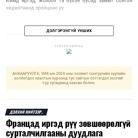
Иймд иргэд, жолооч та бүхэн бусад замыг сонгон
хөдөлгөөнд оролцоно уу.
ДЭЛГЭРЭНГҮЙ УНШИХ
ДАРААХ МЭДЭЭ
Жолоодох эрхгүй этгээд бага насны хүүхдийг мөргөж,
амь насыг нь хохироожээ
СУРТАЛЧИЛГАА
ӨМНӨХ МЭДЭЭ
Дэлхийн адууны өдрийг долоодугаар сарын 11-ний
өдөр дэлхий нийтээр анх удаа тэмдэглэн өнгөрүүлнэ
АНХААРУУЛГА: УИХ-ын 2024 оны ээлжит сонгуулийн хуулийн
холбогдох заалтын хүрээнд тус сайтын сэтгэгдэл хэсгийг
түр хугацаанд хаасан болно.
ДЭЛХИЙ НИЙТЭЭР..
Францад иргэд рүү зөвшөөрөлгүй
сурталчилгааны дуудлага