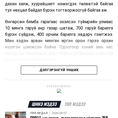
дахин халж, хуурайшилт нэмэгдэх төлөвтэй байгаа
тул нөхцөл байдал бүрэн тогтворжоогүй байгаа аж.
Өнгөрсөн бямба гарагаас эхэлсэн түймрийн улмаас
10 мянга гаруй акр газар шатаж, 700 гаруй барилга
бүрэн сүйдэж, 400 орчим барилга эвдэрч гэмтжээ.
Мөн хэдэн арван мянган иргэн орон гэрээ орхин
нүүлгэн шилжсэн байна. Одоогоор хүний амь нас
эрсэдсэн тохиолдол бүртгэгдээгүй бөгөөд сураггүй
байсан бүх хүнийг олжээ.
ДЭЛГЭРЭНГҮЙ УНШИХ
Албаныхны мэдээлснээр түймрийн нэг голомтыг
санаатайгаар тавьсан байж болзошгүй хэрэгт 37
настай Аарон Фариначчиг баривчилж, галдан
СУРТАЛЧИЛГАА
шатаасан гэх үндэслэлээр эрүүгийн хэрэг үүсгэн
шалгаж байна. Харин бусад хоёр түймрийн
шалтгааныг үргэлжлүүлэн тогтоож байгаа бөгөөд
ШИНЭ МЭДЭЭ
ТОП МЭДЭЭ
аянгын улмаас үүсээгүй гэж үзэж байгаа аж.
ҮЙЛ ЯВДАЛ
2026/08/07