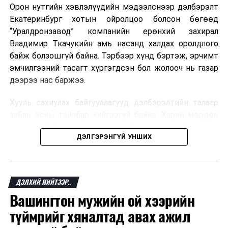
Орон нутгийн хэвлэлүүдийн мэдээлснээр дэлбэрэлт
Мароккогийн хөдөлмөр эрхлэлтийн сайд мэдэгджээ.
Екатеринбург хотын ойролцоо болсон бөгөөд
“Уралдронзавод” компанийн ерөнхий захирал
Владимир Ткачукийн амь насанд халдах оролдлого
байж болзошгүй байна. Тэрбээр хүнд бэртэж, эрчимт
эмчилгээний тасагт хүргэгдсэн бол жолооч нь газар
дээрээ нас баржээ.
Хууль сахиулах байгууллагууд дэлбэрэлтийн талаар
албан ёсны тайлбар хийгээгүй байна. Харин мөрдөн
шалгах байгууллага олон нийтэд аюултай аргаар
ДЭЛГЭРЭНГҮЙ УНШИХ
хүний амь насанд халдахыг завдсан гэх үндэслэлээр
эрүүгийн хэрэг үүсгэсэн талаар эх сурвалж
мэдээлжээ.
ДЭЛХИЙ НИЙТЭЭР..
“Уралдронзавод” компани 2023 онд Екатеринбург
Вашингтон мужийн ой хээрийн
хотод байгуулагдсан бөгөөд нисгэгчгүй нисэх
төхөөрөмж үйлдвэрлэдэг аж. Тус компанийн 2025
түймрийг хяналтад авах ажил
оны орлого 6.2 тэрбум рубль, цэвэр ашиг нь 1.9