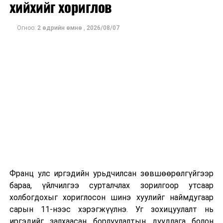
хийхийг хориглов
Огноо:
2 өдрийн өмнө
,
2026/08/07
Франц улс иргэдийн урьдчилсан зөвшөөрөлгүйгээр
бараа, үйлчилгээ сурталчлах зорилгоор утсаар
холбогдохыг хориглосон шинэ хуулийг наймдугаар
сарын 11-нээс хэрэгжүүлнэ. Уг зохицуулалт нь
иргэдийг залхаасан борлуулалтын дуудлага болон