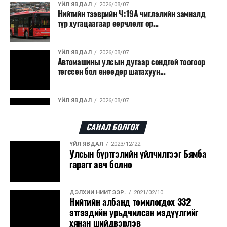
ҮЙЛ ЯВДАЛ
2026/08/07
Нийтийн тээврийн Ч:19А чиглэлийн замналд
түр хугацаагаар өөрчлөлт ор...
ҮЙЛ ЯВДАЛ
2026/08/07
Автомашины улсын дугаар сондгой тоогоор
төгссөн бол өнөөдөр шатахуун...
ҮЙЛ ЯВДАЛ
2026/08/07
Улаанбаатарт өдөртөө 30 хэм дулаан
САНАЛ БОЛГОХ
ҮЙЛ ЯВДАЛ
2023/12/22
ДЭЛХИЙ НИЙТЭЭР..
2026/08/06
Улсын бүртгэлийн үйлчилгээг Бямба
“Уралдронзавод” компанийн ерөнхий
гарагт авч болно
захирлын автомашиныг дэлбэлжээ...
ДЭЛХИЙ НИЙТЭЭР..
2021/02/10
ҮЙЛ ЯВДАЛ
2026/08/06
Нийтийн албанд томилогдох 332
Сүхбаатар боомтоор тав хоногт 10 мянга гаруй
этгээдийн урьдчилсан мэдүүлгийг
тонн АИ-92 автобензин и...
хянан шийдвэрлэв