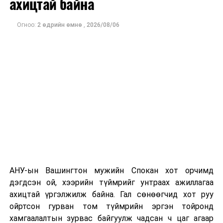
ахицтай байна
тэрбум рубльд хүрсэн гэж РБК мэдээлсэн байна.
Огноо:
2 өдрийн өмнө
,
2026/08/06
Одоогоор дэлбэрэлтийн шалтгаан, хэрэгт холбоотой
этгээдүүдийн талаар дэлгэрэнгүй мэдээлэл гараагүй
байна.
АНУ-ын Вашингтон мужийн Спокан хот орчимд
дэгдсэн ой, хээрийн түймрийг унтраах ажиллагаа
ахицтай үргэлжилж байна. Гал сөнөөгчид хот руу
ойртсон гурван том түймрийн эргэн тойронд
хамгаалалтын зурвас байгуулж чадсан ч цаг агаар