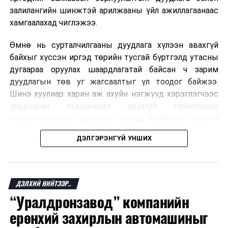
залилангийн шинжтэй арилжааны үйл ажиллагаанаас
хамгаалахад чиглэжээ.
Өмнө нь сурталчилгааны дуудлага хүлээн авахгүй
байхыг хүссэн иргэд төрийн тусгай бүртгэлд утасны
дугаараа оруулах шаардлагатай байсан ч зарим
дуудлагын төв уг жагсаалтыг үл тоодог байжээ.
Шинэ хуулиар харин аж ахуйн нэгжүүд хэрэглэгчээс
урьдчилан зөвшөөрөл аваагүй тохиолдолд
сурталчилгааны зорилгоор утсаар холбогдох эрхгүй
болно. Иргэн өгсөн зөвшөөрлөө хүссэн үедээ цуцлах
ДЭЛГЭРЭНГҮЙ УНШИХ
боломжтой.
Францын эрх баригчдын тооцоолсноор тус улсын
иргэдийн дөрөвний гурав орчим нь долоо хоног бүр
ДЭЛХИЙ НИЙТЭЭР..
дор хаяж нэг удаа хүсээгүй сурталчилгааны дуудлага
“Уралдронзавод” компанийн
хүлээн авдаг бөгөөд олон хүн үүнээс ч олон
ерөнхий захирлын автомашиныг
дуудлагад өртдөг байна. Хэрэглэгчийн эрхийг
хамгаалах 11 байгууллага 2024 онд хамтран