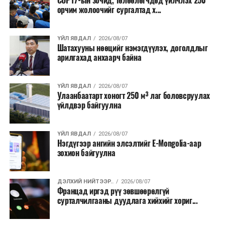
COP17-ын зочид, төлөөлөгчдөд үйлчлэх 250
Одоогоор АНУ даяар 13 мужид 90 гаруй томоохон ой,
орчим жолоочийг сургалтад х...
хээрийн түймэр идэвхтэй үргэлжилж байгаагийн
талаас илүү нь Орегон болон Вашингтон мужид
ҮЙЛ ЯВДАЛ
2026/08/07
бүртгэгдсэн байна. Цаг уурын байгууллагууд ойрын
Шатахууны нөөцийг нэмэгдүүлэх, доголдлыг
өдрүүдэд агаарын температур дахин огцом
арилгахад анхаарч байна
нэмэгдэж, хуурайшилт эрчимжих төлөвтэй байгааг
анхааруулсан бөгөөд энэ нь гал унтраах ажиллагаанд
ҮЙЛ ЯВДАЛ
2026/08/07
шинэ сорилт учруулж болзошгүйг онцолжээ.
Улаанбаатарт хоногт 250 м³ лаг боловсруулах
үйлдвэр байгуулна
ҮЙЛ ЯВДАЛ
2026/08/07
Нэгдүгээр ангийн элсэлтийг E-Mongolia-аар
зохион байгуулна
ДЭЛХИЙ НИЙТЭЭР..
2026/08/07
Францад иргэд рүү зөвшөөрөлгүй
сурталчилгааны дуудлага хийхийг хориг...