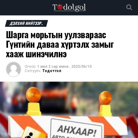
ДЭЛХИЙ НИЙТЭЭР..
Шарга морьтын уулзвараас
Гүнтийн даваа хүртэлх замыг
хааж шинэчилнэ
Огноо:
1 жил 2 сар.өмнө
,
2025/06/10
Сэтгүүлч:
Тодотгол