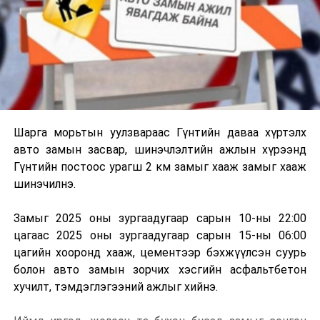
Шарга морьтын уулзвараас Гүнтийн даваа хүртэлх
авто замын засвар, шинэчлэлтийн ажлын хүрээнд
Гүнтийн постоос урагш 2 км замыг хааж замыг хааж
шинэчилнэ.
Замыг 2025 оны зургаадугаар сарын 10-ны 22:00
цагаас 2025 оны зургаадугаар сарын 15-ны 06:00
цагийн хооронд хааж, цементээр бэхжүүлсэн суурь
болон авто замын зорчих хэсгийн асфальтбетон
хучилт, тэмдэглэгээний ажлыг хийнэ.