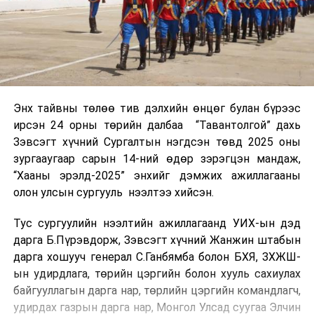
Энх тайвны төлөө тив дэлхийн өнцөг булан бүрээс
ирсэн 24 орны төрийн далбаа “Тавантолгой” дахь
Зэвсэгт хүчний Сургалтын нэгдсэн төвд 2025 оны
зургааугаар сарын 14-ний өдөр зэрэгцэн мандаж,
“Хааны эрэлд-2025” энхийг дэмжих ажиллагааны
олон улсын сургууль нээлтээ хийсэн.
Тус сургуулийн нээлтийн ажиллагаанд УИХ-ын дэд
дарга Б.Пүрэвдорж, Зэвсэгт хүчний Жанжин штабын
дарга хошууч генерал С.Ганбямба болон БХЯ, ЗХЖШ-
ын удирдлага, төрийн цэргийн болон хууль сахиулах
байгууллагын дарга нар, төрлийн цэргийн командлагч,
удирдах газрын дарга нар, Монгол Улсад суугаа Элчин