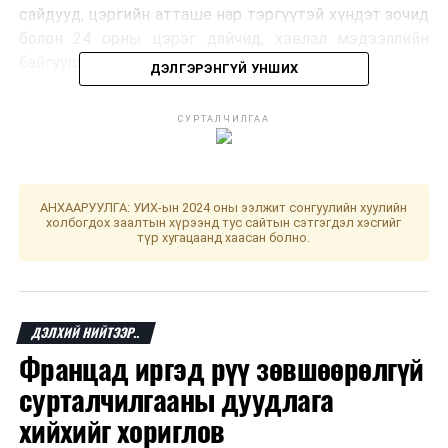
сайдууд, цэргийн атташе нар тэргүүтэй хүндэт зочид
болон 24 орны цэрэг дайчид, хэвлэл мэдээллийн
байгууллагын төлөөлөл оролцлоо.
ДЭЛГЭРЭНГҮЙ УНШИХ
СУРТАЛЧИЛГАА
АНХААРУУЛГА: УИХ-ын 2024 оны ээлжит сонгуулийн хуулийн
холбогдох заалтын хүрээнд тус сайтын сэтгэгдэл хэсгийг
түр хугацаанд хаасан болно.
ДЭЛХИЙ НИЙТЭЭР..
Францад иргэд рүү зөвшөөрөлгүй
сурталчилгааны дуудлага
УИХ-ын дэд дарга Б.Пүрэвдорж тус сургуулийн
хийхийг хориглов
нээлтийн ажиллагааны үеэр хэлсэн үгэндээ “Дэлхийн