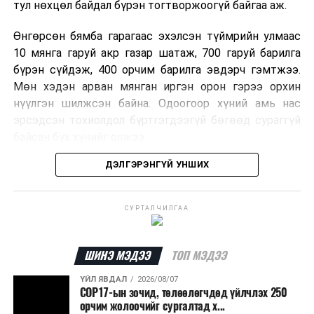
тул нөхцөл байдал бүрэн тогтворжоогүй байгаа аж.
Өнгөрсөн бямба гарагаас эхэлсэн түймрийн улмаас
10 мянга гаруй акр газар шатаж, 700 гаруй барилга
ДАРААХ МЭДЭЭ
бүрэн сүйдэж, 400 орчим барилга эвдэрч гэмтжээ.
Орон сууцны үнэ 14.3 хувиар өсжээ
Мөн хэдэн арван мянган иргэн орон гэрээ орхин
нүүлгэн шилжсэн байна. Одоогоор хүний амь нас
ӨМНӨХ МЭДЭЭ
Хөгжлийн бэрхшээлтэй залуус явган аялал хийж байна
эрсэдсэн тохиолдол бүртгэгдээгүй бөгөөд сураггүй
байсан бүх хүнийг олжээ.
ДЭЛГЭРЭНГҮЙ УНШИХ
Албаныхны мэдээлснээр түймрийн нэг голомтыг
санаатайгаар тавьсан байж болзошгүй хэрэгт 37
настай Аарон Фариначчиг баривчилж, галдан
СУРТАЛЧИЛГАА
шатаасан гэх үндэслэлээр эрүүгийн хэрэг үүсгэн
шалгаж байна. Харин бусад хоёр түймрийн
шалтгааныг үргэлжлүүлэн тогтоож байгаа бөгөөд
ШИНЭ МЭДЭЭ
ТОП МЭДЭЭ
аянгын улмаас үүсээгүй гэж үзэж байгаа аж.
ҮЙЛ ЯВДАЛ
2026/08/07
COP17-ын зочид, төлөөлөгчдөд үйлчлэх 250
Одоогоор АНУ даяар 13 мужид 90 гаруй томоохон ой,
орчим жолоочийг сургалтад х...