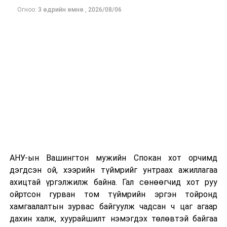
Огноо:
3 өдрийн өмнө
,
2026/08/06
Одоогоор дэлбэрэлтийн шалтгаан, хэрэгт холбоотой
этгээдүүдийн талаар дэлгэрэнгүй мэдээлэл гараагүй
байна.
АНУ-ын Вашингтон мужийн Спокан хот орчимд
дэгдсэн ой, хээрийн түймрийг унтраах ажиллагаа
ахицтай үргэлжилж байна. Гал сөнөөгчид хот руу
ойртсон гурван том түймрийн эргэн тойронд
хамгаалалтын зурвас байгуулж чадсан ч цаг агаар
дахин халж, хуурайшилт нэмэгдэх төлөвтэй байгаа