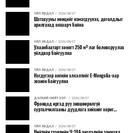
хээрийн түймэр идэвхтэй үргэлжилж байгаагийн
талаас илүү нь Орегон болон Вашингтон мужид
ҮЙЛ ЯВДАЛ
2026/08/07
бүртгэгдсэн байна. Цаг уурын байгууллагууд ойрын
Шатахууны нөөцийг нэмэгдүүлэх, доголдлыг
өдрүүдэд агаарын температур дахин огцом
арилгахад анхаарч байна
нэмэгдэж, хуурайшилт эрчимжих төлөвтэй байгааг
анхааруулсан бөгөөд энэ нь гал унтраах ажиллагаанд
ҮЙЛ ЯВДАЛ
2026/08/07
шинэ сорилт учруулж болзошгүйг онцолжээ.
Улаанбаатарт хоногт 250 м³ лаг боловсруулах
үйлдвэр байгуулна
ҮЙЛ ЯВДАЛ
2026/08/07
Нэгдүгээр ангийн элсэлтийг E-Mongolia-аар
зохион байгуулна
ДЭЛХИЙ НИЙТЭЭР..
2026/08/07
Францад иргэд рүү зөвшөөрөлгүй
сурталчилгааны дуудлага хийхийг хориг...
ҮЙЛ ЯВДАЛ
2026/08/07
Нийтийн тээврийн Ч:19А чиглэлийн замналд