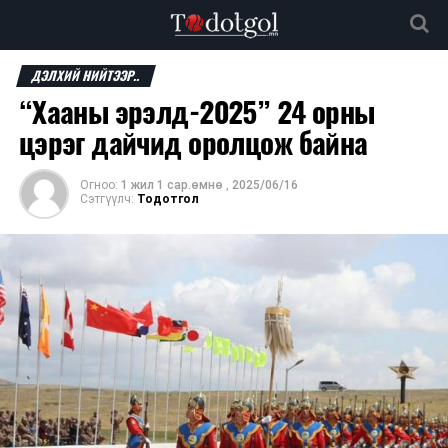
ДЭЛХИЙ НИЙТЭЭР..
“Хааны эрэлд-2025” 24 орны
цэрэг дайчид оролцож байна
Огноо:
1 жил 1 сар.өмнө
,
2025/06/16
Сэтгүүлч:
Тодотгол