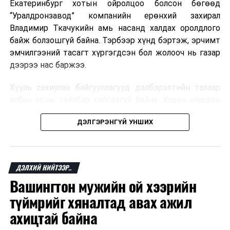
Екатеринбург хотын ойролцоо болсон бөгөөд
“Уралдронзавод” компанийн ерөнхий захирал
Владимир Ткачукийн амь насанд халдах оролдлого
байж болзошгүй байна. Тэрбээр хүнд бэртэж, эрчимт
эмчилгээний тасагт хүргэгдсэн бол жолооч нь газар
дээрээ нас баржээ.
Хууль сахиулах байгууллагууд дэлбэрэлтийн талаар
албан ёсны тайлбар хийгээгүй байна. Харин мөрдөн
шалгах байгууллага олон нийтэд аюултай аргаар
ДЭЛГЭРЭНГҮЙ УНШИХ
хүний амь насанд халдахыг завдсан гэх үндэслэлээр
эрүүгийн хэрэг үүсгэсэн талаар эх сурвалж
мэдээлжээ.
ДЭЛХИЙ НИЙТЭЭР..
“Уралдронзавод” компани 2023 онд Екатеринбург
Вашингтон мужийн ой хээрийн
хотод байгуулагдсан бөгөөд нисгэгчгүй нисэх
төхөөрөмж үйлдвэрлэдэг аж. Тус компанийн 2025
түймрийг хяналтад авах ажил
оны орлого 6.2 тэрбум рубль, цэвэр ашиг нь 1.9
ахицтай байна
тэрбум рубльд хүрсэн гэж РБК мэдээлсэн байна.