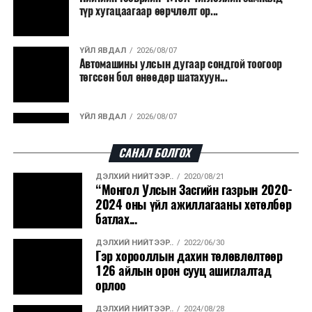
түр хугацаагаар өөрчлөлт ор...
ҮЙЛ ЯВДАЛ
2026/08/07
Автомашины улсын дугаар сондгой тоогоор
төгссөн бол өнөөдөр шатахуун...
ҮЙЛ ЯВДАЛ
2026/08/07
Улаанбаатарт өдөртөө 30 хэм дулаан
САНАЛ БОЛГОХ
ДЭЛХИЙ НИЙТЭЭР..
2020/08/21
ДЭЛХИЙ НИЙТЭЭР..
2026/08/06
“Монгол Улсын Засгийн газрын 2020-
“Уралдронзавод” компанийн ерөнхий
2024 оны үйл ажиллагааны хөтөлбөр
захирлын автомашиныг дэлбэлжээ...
батлах...
ДЭЛХИЙ НИЙТЭЭР..
2022/06/30
ҮЙЛ ЯВДАЛ
2026/08/06
Гэр хорооллын дахин төлөвлөлтөөр
Сүхбаатар боомтоор тав хоногт 10 мянга гаруй
126 айлын орон сууц ашиглалтад
тонн АИ-92 автобензин и...
орлоо
ДЭЛХИЙ НИЙТЭЭР..
2024/08/28