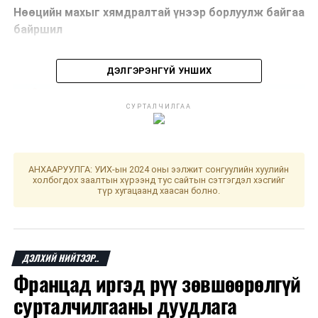
Нөөцийн махыг хямдралтай үнээр борлуулж байгаа
байршил
ДЭЛГЭРЭНГҮЙ УНШИХ
СУРТАЛЧИЛГАА
АНХААРУУЛГА: УИХ-ын 2024 оны ээлжит сонгуулийн хуулийн
холбогдох заалтын хүрээнд тус сайтын сэтгэгдэл хэсгийг
түр хугацаанд хаасан болно.
ДЭЛХИЙ НИЙТЭЭР..
Францад иргэд рүү зөвшөөрөлгүй
сурталчилгааны дуудлага