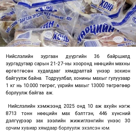
Нийслэлийн зургаан дүүргийн 36 байршилд
зургадугаар сарын 21-27-ны хооронд нөөцийн махны
өргөтгөсөн худалдааг хямдралтай үнээр зохион
байгуулж байна. Тодруулбал, хонины махыг гулуузаар
1 кг нь 10.000 төгрөг, үхрийн махыг 13000 төгрөгөөр
борлуулж байгаа аж.
Нийслэлийн хэмжээнд 2025 онд 10 аж ахуйн нэгж
8713 тонн нөөцийн мах бэлтгэн, 446 хүнсний
дэлгүүрээр зах зээлийн жижиглэнгийн үнээс 30
орчим хувиар хямдаар борлуулж эхэлсэн юм.