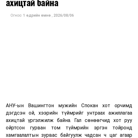
ахицтай байна
тэрбум рубльд хүрсэн гэж РБК мэдээлсэн байна.
Огноо:
1 өдрийн өмнө
,
2026/08/06
Одоогоор дэлбэрэлтийн шалтгаан, хэрэгт холбоотой
этгээдүүдийн талаар дэлгэрэнгүй мэдээлэл гараагүй
байна.
АНУ-ын Вашингтон мужийн Спокан хот орчимд
дэгдсэн ой, хээрийн түймрийг унтраах ажиллагаа
ахицтай үргэлжилж байна. Гал сөнөөгчид хот руу
ойртсон гурван том түймрийн эргэн тойронд
хамгаалалтын зурвас байгуулж чадсан ч цаг агаар