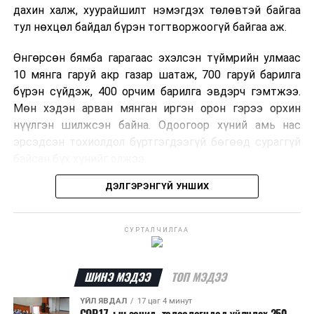
дахин халж, хуурайшилт нэмэгдэх төлөвтэй байгаа
тул нөхцөл байдал бүрэн тогтворжоогүй байгаа аж.
Өнгөрсөн бямба гарагаас эхэлсэн түймрийн улмаас
10 мянга гаруй акр газар шатаж, 700 гаруй барилга
бүрэн сүйдэж, 400 орчим барилга эвдэрч гэмтжээ.
Мөн хэдэн арван мянган иргэн орон гэрээ орхин
нүүлгэн шилжсэн байна. Одоогоор хүний амь нас
эрсэдсэн тохиолдол бүртгэгдээгүй бөгөөд сураггүй
байсан бүх хүнийг олжээ.
ДЭЛГЭРЭНГҮЙ УНШИХ
Албаныхны мэдээлснээр түймрийн нэг голомтыг
санаатайгаар тавьсан байж болзошгүй хэрэгт 37
настай Аарон Фариначчиг баривчилж, галдан
СУРТАЛЧИЛГАА
шатаасан гэх үндэслэлээр эрүүгийн хэрэг үүсгэн
шалгаж байна. Харин бусад хоёр түймрийн
шалтгааныг үргэлжлүүлэн тогтоож байгаа бөгөөд
ШИНЭ МЭДЭЭ
ТОП МЭДЭЭ
аянгын улмаас үүсээгүй гэж үзэж байгаа аж.
ҮЙЛ ЯВДАЛ
17 цаг 4 минут