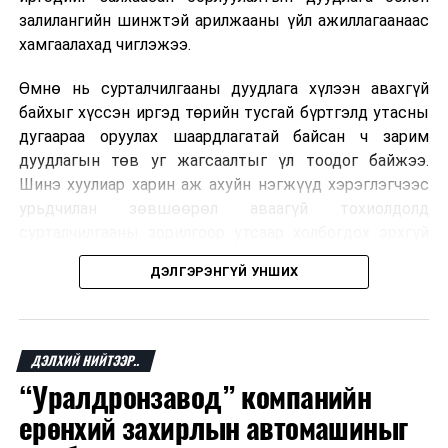
залилангийн шинжтэй арилжааны үйл ажиллагаанаас
хамгаалахад чиглэжээ.
Өмнө нь сурталчилгааны дуудлага хүлээн авахгүй
байхыг хүссэн иргэд төрийн тусгай бүртгэлд утасны
дугаараа оруулах шаардлагатай байсан ч зарим
дуудлагын төв уг жагсаалтыг үл тоодог байжээ.
Шинэ хуулиар харин аж ахуйн нэгжүүд хэрэглэгчээс
урьдчилан зөвшөөрөл аваагүй тохиолдолд
сурталчилгааны зорилгоор утсаар холбогдох эрхгүй
болно. Иргэн өгсөн зөвшөөрлөө хүссэн үедээ цуцлах
ДЭЛГЭРЭНГҮЙ УНШИХ
боломжтой.
ДАРААХ МЭДЭЭ
“Хааны эрэлд” олон улсын хамтарсан сургуулилалт
үргэлжилж байна
Францын эрх баригчдын тооцоолсноор тус улсын
иргэдийн дөрөвний гурав орчим нь долоо хоног бүр
ӨМНӨХ МЭДЭЭ
ДЭЛХИЙ НИЙТЭЭР..
"Айчи-Нагояа 2026" хөгжөөнт гүйлтийн тэмцээний
дор хаяж нэг удаа хүсээгүй сурталчилгааны дуудлага
“Уралдронзавод” компанийн
хэвлэлийн бага хурал боллоо
хүлээн авдаг бөгөөд олон хүн үүнээс ч олон
ерөнхий захирлын автомашиныг
дуудлагад өртдөг байна. Хэрэглэгчийн эрхийг
хамгаалах 11 байгууллага 2024 онд хамтран