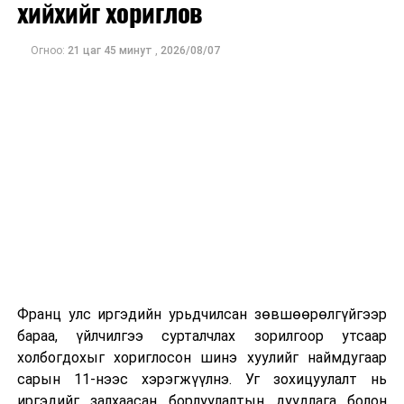
хийхийг хориглов
Огноо:
21 цаг 45 минут
,
2026/08/07
Франц улс иргэдийн урьдчилсан зөвшөөрөлгүйгээр
бараа, үйлчилгээ сурталчлах зорилгоор утсаар
холбогдохыг хориглосон шинэ хуулийг наймдугаар
сарын 11-нээс хэрэгжүүлнэ. Уг зохицуулалт нь
иргэдийг залхаасан борлуулалтын дуудлага болон