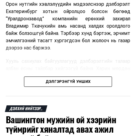
Орон нутгийн хэвлэлүүдийн мэдээлснээр дэлбэрэлт
Мароккогийн хөдөлмөр эрхлэлтийн сайд мэдэгджээ.
Екатеринбург хотын ойролцоо болсон бөгөөд
“Уралдронзавод” компанийн ерөнхий захирал
Владимир Ткачукийн амь насанд халдах оролдлого
байж болзошгүй байна. Тэрбээр хүнд бэртэж, эрчимт
эмчилгээний тасагт хүргэгдсэн бол жолооч нь газар
дээрээ нас баржээ.
Хууль сахиулах байгууллагууд дэлбэрэлтийн талаар
албан ёсны тайлбар хийгээгүй байна. Харин мөрдөн
шалгах байгууллага олон нийтэд аюултай аргаар
ДЭЛГЭРЭНГҮЙ УНШИХ
хүний амь насанд халдахыг завдсан гэх үндэслэлээр
эрүүгийн хэрэг үүсгэсэн талаар эх сурвалж
мэдээлжээ.
ДЭЛХИЙ НИЙТЭЭР..
“Уралдронзавод” компани 2023 онд Екатеринбург
Вашингтон мужийн ой хээрийн
хотод байгуулагдсан бөгөөд нисгэгчгүй нисэх
төхөөрөмж үйлдвэрлэдэг аж. Тус компанийн 2025
түймрийг хяналтад авах ажил
оны орлого 6.2 тэрбум рубль, цэвэр ашиг нь 1.9