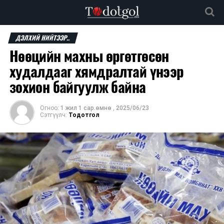
ДЭЛХИЙ НИЙТЭЭР..
Нөөцийн махны өргөтгөсөн
худалдааг хямдралтай үнээр
зохион байгуулж байна
Огноо:
1 жил 1 сар.өмнө
,
2025/06/23
Сэтгүүлч:
Тодотгол