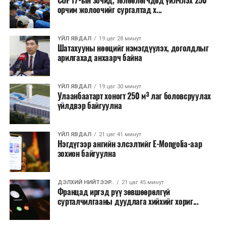
COP17-ын зочид, төлөөлөгчдөд үйлчлэх 250
Одоогоор АНУ даяар 13 мужид 90 гаруй томоохон ой,
орчим жолоочийг сургалтад х...
хээрийн түймэр идэвхтэй үргэлжилж байгаагийн
талаас илүү нь Орегон болон Вашингтон мужид
ҮЙЛ ЯВДАЛ
19 цаг 28 минут
бүртгэгдсэн байна. Цаг уурын байгууллагууд ойрын
Шатахууны нөөцийг нэмэгдүүлэх, доголдлыг
өдрүүдэд агаарын температур дахин огцом
арилгахад анхаарч байна
нэмэгдэж, хуурайшилт эрчимжих төлөвтэй байгааг
анхааруулсан бөгөөд энэ нь гал унтраах ажиллагаанд
ҮЙЛ ЯВДАЛ
19 цаг 30 минут
шинэ сорилт учруулж болзошгүйг онцолжээ.
Улаанбаатарт хоногт 250 м³ лаг боловсруулах
үйлдвэр байгуулна
ҮЙЛ ЯВДАЛ
21 цаг 41 минут
Нэгдүгээр ангийн элсэлтийг E-Mongolia-аар
зохион байгуулна
ДЭЛХИЙ НИЙТЭЭР..
21 цаг 45 минут
Францад иргэд рүү зөвшөөрөлгүй
сурталчилгааны дуудлага хийхийг хориг...