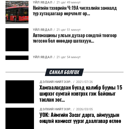
ҮЙЛ ЯВДАЛ
21 цаг 49 минут
Нийтийн тээврийн Ч:19А чиглэлийн замналд
түр хугацаагаар өөрчлөлт ор...
ҮЙЛ ЯВДАЛ
21 цаг 51 минут
Автомашины улсын дугаар сондгой тоогоор
төгссөн бол өнөөдөр шатахуун...
ҮЙЛ ЯВДАЛ
21 цаг 54 минут
Улаанбаатарт өдөртөө 30 хэм дулаан
САНАЛ БОЛГОХ
ДЭЛХИЙ НИЙТЭЭР..
2021/07/26
ДЭЛХИЙ НИЙТЭЭР..
2026/08/06
Хамгаалагдсан бүсэд калибр бууны 15
“Уралдронзавод” компанийн ерөнхий
ширхэг сумтай нэвтрэх гэж байсныг
захирлын автомашиныг дэлбэлжээ...
таслан зог...
ДЭЛХИЙ НИЙТЭЭР..
2026/03/05
ҮЙЛ ЯВДАЛ
2026/08/06
УОК: Аймгийн Засаг дарга, аймгуудын
Сүхбаатар боомтоор тав хоногт 10 мянга гаруй
онцгой комисст үүрэг даалгавар өглөө
тонн АИ-92 автобензин и...