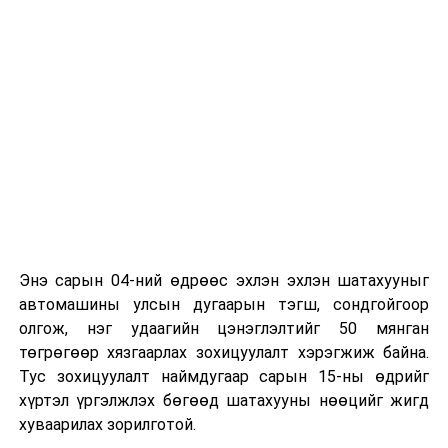
Энэ сарын 04-ний өдрөөс эхлэн эхлэн шатахууныг
автомашины улсын дугаарын тэгш, сондгойгоор
олгож, нэг удаагийн цэнэглэлтийг 50 мянган
төгрөгөөр хязгаарлах зохицуулалт хэрэгжиж байна.
Тус зохицуулалт наймдугаар сарын 15-ны өдрийг
хүртэл үргэлжлэх бөгөөд шатахууны нөөцийг жигд
хуваарилах зорилготой.