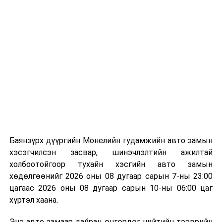
Энэ хугацаанд хүүхэд бүртгэх дэмжлэгийн баг
сургуулиуд дээр ажиллахгүй.
Их, дээд сургуулийн хичээл
2026 оны 9 дүгээр сарын 1-нээс цахимаар
эхэлнэ.
2026 оны 9 дүгээр сарын 14-нөөс танхимаар
үргэлжилнэ.
Оюутны дотуур байр
Баянзүрх дүүргийн Монелийн гудамжийн авто замын
2026 оны 9 дүгээр сарын 13-наас оюутнуудыг
хэсэгчилсэн засвар, шинэчлэлтийн ажилтай
дотуур байранд оруулж эхэлнэ.
холбоотойгоор тухайн хэсгийн авто замын
Сургууль, цэцэрлэгийн үйл ажиллагааны
хөдөлгөөнийг 2026 оны 08 дугаар сарын 7-ны 23:00
зохицуулалт
цагаас 2026 оны 08 дугаар сарын 10-ны 06:00 цаг
хүртэл хаана.
2026 оны 8 дугаар сарын 17–28-ны өдрүүдэд
Энэ авто замаар дайран өнгөрдөг нийтийн тээврийн
нийслэлийн бүх сургууль, цэцэрлэгт ажлын