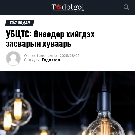
ҮЙЛ ЯВДАЛ
УБЦТС: Өнөөдөр хийгдэх
засварын хуваарь
Огноо:
1 жил.өмнө
,
2025/08/05
Сэтгүүлч:
Тодотгол