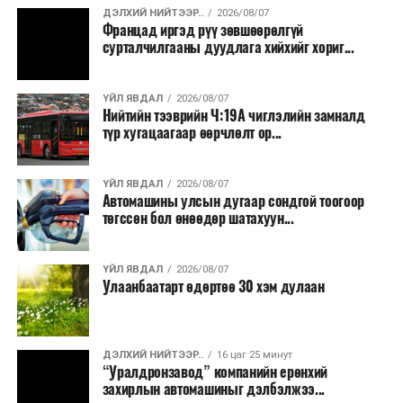
ДЭЛХИЙ НИЙТЭЭР..
2026/08/07
Францад иргэд рүү зөвшөөрөлгүй
сурталчилгааны дуудлага хийхийг хориг...
ҮЙЛ ЯВДАЛ
2026/08/07
Нийтийн тээврийн Ч:19А чиглэлийн замналд
түр хугацаагаар өөрчлөлт ор...
ҮЙЛ ЯВДАЛ
2026/08/07
Автомашины улсын дугаар сондгой тоогоор
төгссөн бол өнөөдөр шатахуун...
ҮЙЛ ЯВДАЛ
2026/08/07
Улаанбаатарт өдөртөө 30 хэм дулаан
ДЭЛХИЙ НИЙТЭЭР..
16 цаг 25 минут
“Уралдронзавод” компанийн ерөнхий
захирлын автомашиныг дэлбэлжээ...