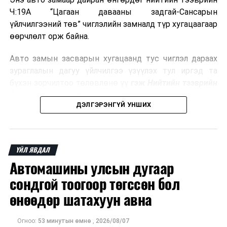
Ч:19А “Цагаан давааны задгай-Сансарын
байранд элсэлт, бүртгэл болон бусад аливаа
үйлчилгээний төв” чиглэлийн замналд түр хугацаагаар
арга хэмжээ зохион байгуулахгүй болно.
өөрчлөлт орж байна.
Авто замын засварын хугацаанд тус чиглэл дараах
зураглалын дагуу үйлчилгээ үзүүлэх тул иргэд та
бүхэн зорчилтоо төлөвлөнө үү
гэж Нийтийн тээврийн
бодлогын газраас мэдээллээ.
ДЭЛГЭРЭНГҮЙ УНШИХ
ҮЙЛ ЯВДАЛ
Автомашины улсын дугаар
сондгой тоогоор төгссөн бол
өнөөдөр шатахуун авна
Огноо:
53 минутын өмнө
,
2026/08/07