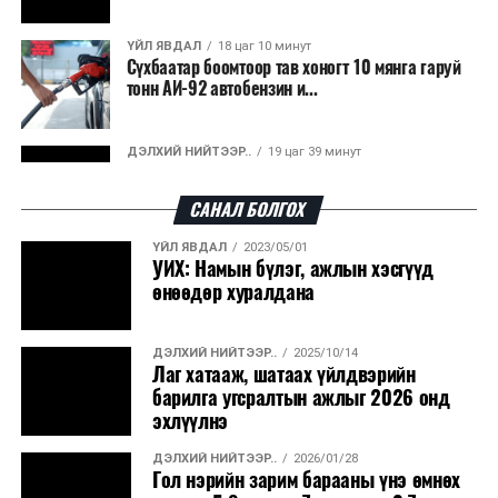
ҮЙЛ ЯВДАЛ
18 цаг 10 минут
Сүхбаатар боомтоор тав хоногт 10 мянга гаруй
тонн АИ-92 автобензин и...
ДЭЛХИЙ НИЙТЭЭР..
19 цаг 39 минут
Вашингтон мужийн ой хээрийн түймрийг
хяналтад авах ажил ахицтай байн...
САНАЛ БОЛГОХ
ҮЙЛ ЯВДАЛ
2023/05/01
ДЭЛХИЙ НИЙТЭЭР..
20 цаг 20 минут
УИХ: Намын бүлэг, ажлын хэсгүүд
АНУ, Иран Ормузын хоолойг нээх тохиролцоонд
өнөөдөр хуралдана
ойртож байна
ДЭЛХИЙ НИЙТЭЭР..
2025/10/14
ХЭН ЮУ ХЭЛЭВ...
20 цаг 23 минут
Лаг хатааж, шатаах үйлдвэрийн
АНУ-д урьдчилсан сонгуулийн дараах
барилга угсралтын ажлыг 2026 онд
өрсөлдөөн ширүүсэв
эхлүүлнэ
ДЭЛХИЙ НИЙТЭЭР..
2026/01/28
ҮЙЛ ЯВДАЛ
20 цаг 27 минут
Гол нэрийн зарим барааны үнэ өмнөх
Эм, вакцины нэгдсэн худалдан авалтаар 3.15