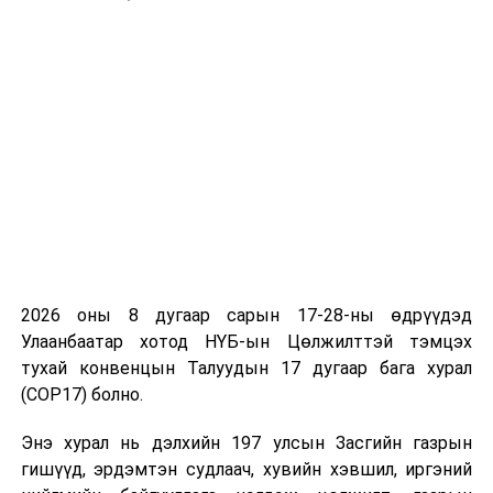
2026 оны 8 дугаар сарын 17-28-ны өдрүүдэд
Улаанбаатар хотод НҮБ-ын Цөлжилттэй тэмцэх
тухай конвенцын Талуудын 17 дугаар бага хурал
(COP17) болно.
Энэ хурал нь дэлхийн 197 улсын Засгийн газрын
гишүүд, эрдэмтэн судлаач, хувийн хэвшил, иргэний