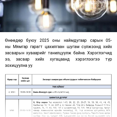
Өнөөдөр буюу 2025 оны наймдугаар сарын 05-
ны Мямгар гарагт цахилгаан шугам сүлжээнд хийх
засварын хуваарийг танилцуулж байна. Хэрэглэгчид
ээ, засвар хийх хугацаанд хэрэглээгээ түр
зохицуулна уу.