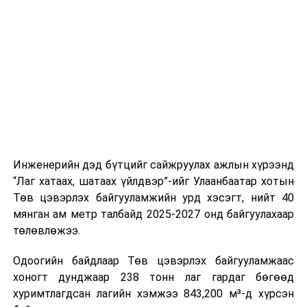
стандарт, сахилга хариуцлагыг хэвшүүлэх бэлтгэл
нийлүүлэлтийг тогтворжуулах хүрээнд бусад эх
ажлын нэг хэсэг гэж
Зам, тээврийн яамнаас
үүсвэрийг нэмэгдүүлэх чиглэлд анхаарч байна.
мэдээллээ.
Замын-Үүд боомтоор 2000 тонн дизель түлш орж
ирсэн бөгөөд шилжүүлэн ачих ажиллагаа хийгдэж
байна" гэлээ
гэж Аж үйлдвэр, эрдэс баялгийн яамнаас
мэдээллээ.
Инженерийн дэд бүтцийг сайжруулах ажлын хүрээнд
“Лаг хатаах, шатаах үйлдвэр”-ийг Улаанбаатар хотын
Төв цэвэрлэх байгууламжийн урд хэсэгт, нийт 40
мянган ам метр талбайд 2025-2027 онд байгуулахаар
төлөвлөжээ.
Одоогийн байдлаар Төв цэвэрлэх байгууламжаас
хоногт дунджаар 238 тонн лаг гардаг бөгөөд
хуримтлагдсан лагийн хэмжээ 843,200 м³-д хүрсэн