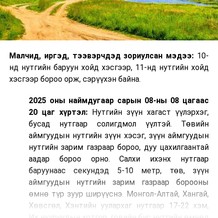
Малчид, иргэд, тээвэрчдэд зориулсан мэдээ:
10-
нд нутгийн баруун хойд хэсгээр, 11-нд нутгийн хойд
хэсгээр бороо орж, сэрүүхэн байна.
2025 оны наймдугаар сарын 08-ны 08 цагаас
20 цаг хүртэл:
Нутгийн зүүн хагаст үүлэрхэг,
бусад нутгаар солигдмол үүлтэй. Төвийн
аймгуудын нутгийн зүүн хэсэг, зүүн аймгуудын
нутгийн зарим газраар бороо, дуу цахилгаантай
аадар бороо орно. Салхи ихэнх нутгаар
баруунаас секундэд 5-10 метр, төв, зүүн
аймгуудын нутгийн зарим газраар борооны
өмнө түр зуур ширүүснэ. Монгол-Алтай, Хангай,
Хөвсгөл, Хэнтийн уулархаг нутгаар 17-22 хэм,
Их нууруудын хотгор, говийн бүс нутгийн өмнөд