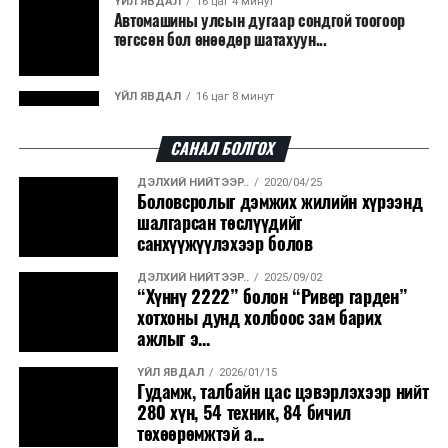
ҮЙЛ ЯВДАЛ
16 цаг 4 минут
Автомашины улсын дугаар сондгой тоогоор
боловсруулах үйлдвэрүүдээр дулаан, цахилгаан
төгссөн бол өнөөдөр шатахуун...
эрчим хүч үйлдвэрлэдэг.
Ийнхүү лаг хатаах, шатаах технологийг лагийн
ҮЙЛ ЯВДАЛ
16 цаг 8 минут
эзлэхүүнийг бууруулахын зэрэгцээ эрчим хүч
Улаанбаатарт өдөртөө 30 хэм дулаан
үйлдвэрлэх, нөөцийг дахин ашиглах чиглэлээр олон
САНАЛ БОЛГОХ
улсад өргөн ашиглаж байна.
ДЭЛХИЙ НИЙТЭЭР..
2020/04/25
ДЭЛХИЙ НИЙТЭЭР..
2026/08/06
Боловсролыг дэмжих жилийн хүрээнд
“Уралдронзавод” компанийн ерөнхий
шалгарсан төслүүдийг
захирлын автомашиныг дэлбэлжээ...
санхүүжүүлэхээр болов
ДЭЛХИЙ НИЙТЭЭР..
2025/09/02
ҮЙЛ ЯВДАЛ
2026/08/06
“Хүннү 2222” болон “Ривер гарден”
Сүхбаатар боомтоор тав хоногт 10 мянга гаруй
хотхоны дунд холбоос зам барих
тонн АИ-92 автобензин и...
ажлыг э...
ҮЙЛ ЯВДАЛ
2026/01/15
ДЭЛХИЙ НИЙТЭЭР..
2026/08/06
Гудамж, талбайн цас цэвэрлэхээр нийт
Вашингтон мужийн ой хээрийн түймрийг
280 хүн, 54 техник, 84 бичил
хяналтад авах ажил ахицтай байн...
төхөөрөмжтэй а...