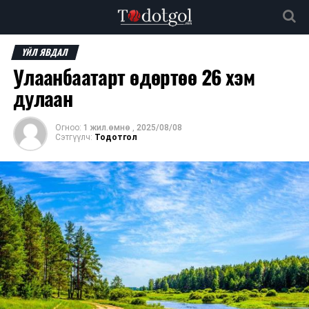
ҮЙЛ ЯВДАЛ
Улаанбаатарт өдөртөө 26 хэм
дулаан
Огноо:
1 жил.өмнө
,
2025/08/08
Сэтгүүлч:
Тодотгол