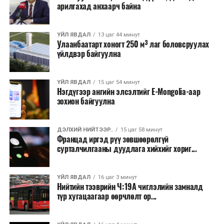
арилгахад анхаарч байна
Лаг хатаах, шатаах технологи нь бохир ус цэвэрлэх
байгууламжаас гардаг лагийг байгаль орчинд аюулгүй
аргаар боловсруулж, эзлэхүүнийг эрс бууруулах
ҮЙЛ ЯВДАЛ
13 цаг 44 минут
Улаанбаатарт хоногт 250 м³ лаг боловсруулах
зориулалттай. Лагийг өндөр температурт шатааснаар
үйлдвэр байгуулна
эзлэхүүн нь 90 хүртэл хувиар буурч, бактери, вирус
болон бусад өвчин үүсгэгч бичил биетнийг устгах
боломжтой.
ҮЙЛ ЯВДАЛ
15 цаг 54 минут
Нэгдүгээр ангийн элсэлтийг E-Mongolia-аар
зохион байгуулна
Түүнчлэн шаталтын явцад үүсэх дулааныг цахилгаан
болон дулааны эрчим хүч үйлдвэрлэхэд ашиглаж
болдог. Зарим технологийн хувьд шаталтын дараа
ДЭЛХИЙ НИЙТЭЭР..
15 цаг 58 минут
Францад иргэд рүү зөвшөөрөлгүй
үлдэх үнснээс фосфор зэрэг ашигт эрдсийг сэргээн
сурталчилгааны дуудлага хийхийг хориг...
авах боломжтой аж.
Япон, Герман, Швейцар, Нидерланд, Өмнөд Солонгос
ҮЙЛ ЯВДАЛ
16 цаг 3 минут
зэрэг улс лаг хатаах, шатаах технологийг ашиглаж
Нийтийн тээврийн Ч:19А чиглэлийн замналд
түр хугацаагаар өөрчлөлт ор...
байна. Тухайлбал, Германд лаг шатаах үйлдвэрээс
гарсан үнснээс фосфор сэргээн авах технологи
ашигладаг бол Нидерландад төвлөрсөн лаг