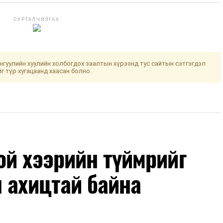
СУРТАЛЧИЛГАА
гуулийн хуулийн холбогдох заалтын хүрээнд тус сайтын сэтгэгдэл
йг түр хугацаанд хаасан болно.
й хээрийн түймрийг
 ахицтай байна