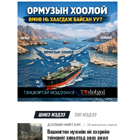
ШИНЭ МЭДЭЭ
ТОП МЭДЭЭ
ДЭЛХИЙ НИЙТЭЭР..
24 минутын өмнө
Вашингтон мужийн ой хээрийн
түймрийг хяналтад авах ажил