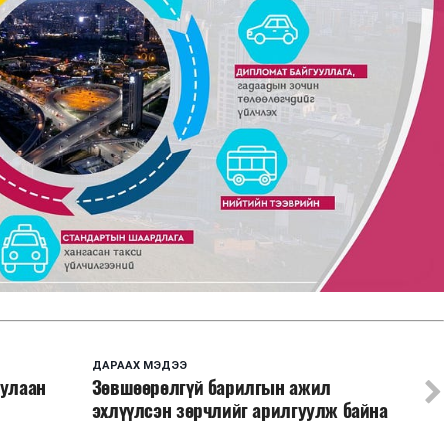
ДАРААХ МЭДЭЭ
дулаан
Зөвшөөрөлгүй барилгын ажил
эхлүүлсэн зөрчлийг арилгуулж байна