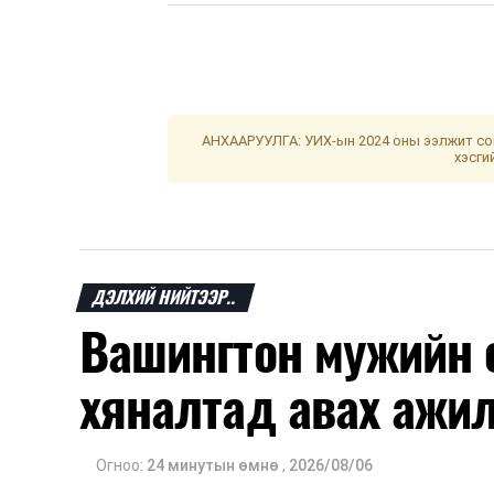
АНХААРУУЛГА: УИХ-ын 2024 оны ээлжит сон
хэсги
ДЭЛХИЙ НИЙТЭЭР..
Вашингтон мужийн о
хяналтад авах ажил
Огноо:
24 минутын өмнө
,
2026/08/06