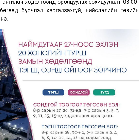
 ангилан хөдөлгөөнд оролцуулах зохицуулалт 08:00-
бөгөөд бүсчлэл харгалзахгүй, нийслэлийн төвийн
нэ.