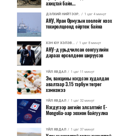
ахицтай байн...
ДЭЛХИЙ НИЙТЭЭР..
1 цаг 4 минут
АНУ, Иран Ормузын хоолойг нээх
тохиролцоонд ойртож байна
ХЭН ЮУ ХЭЛЭВ...
1 цаг 8 минут
АНУ-д урьдчилсан сонгуулийн
дараах өрсөлдөөн ширүүсэв
ҮЙЛ ЯВДАЛ
1 цаг 11 минут
Эм, вакцины нэгдсэн худалдан
авалтаар 3.15 тэрбум төгрөг
хэмнэжээ
ҮЙЛ ЯВДАЛ
1 цаг 32 минут
Нэгдүгээр ангийн элсэлтийг E-
Mongolia-аар зохион байгуулна
ҮЙЛ ЯВДАЛ
1 цаг 37 минут