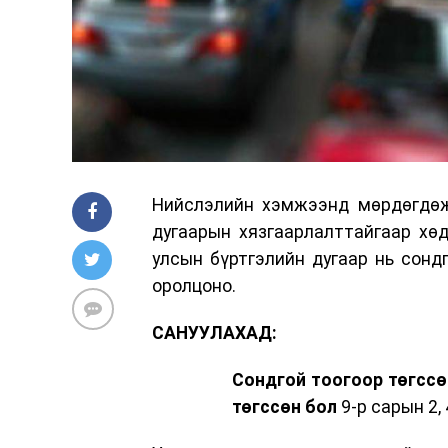
Нийслэлийн хэмжээнд мөрдөгдөж 
дугаарын хязгаарлалттайгаар хөд
улсын бүртгэлийн дугаар нь сонд
оролцоно.
САНУУЛАХАД:
Сондгой тоогоор төгссө
төгссөн бол
9-р сарын 2, 