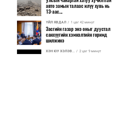
Улсын чанартай хатуу хучилттай
авто замын талаас илүү хувь нь
13-аас...
ҮЙЛ ЯВДАЛ
1 цаг 42 минут
Засгийн газар энэ оныг дуустал
санхүүгийн хэмнэлтийн горимд
шилжинэ
ХЭН ЮУ ХЭЛЭВ...
2 цаг 9 минут
Шатахууны импортын гаалийн
албан татварыг 2027 оны
хоёрдугаар сарын ...
ҮЙЛ ЯВДАЛ
2 цаг 20 минут
Нөөцийн махны хяналтын
тогтолцоог шинэчилнэ
ХЭН ЮУ ХЭЛЭВ...
2 цаг 26 минут
Монгол Улс COP17 бага хуралд
6.5 тэрбум ам.долларын
санхүүжилт татах...