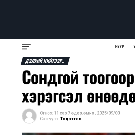
НҮҮР
ДЭЛХИЙ НИЙТЭЭР..
Сондгой тоогоор
хэрэгсэл өнөөд
Огноо:
11 сар 7 өдөр.өмнө
,
2025/09/03
Сэтгүүлч:
Тодотгол