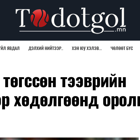
ҮЙЛ ЯВДАЛ
ДЭЛХИЙ НИЙТЭЭР..
ХЭН ЮУ ХЭЛЭВ...
ЧӨЛӨӨТ БҮС
 төгссөн тээврийн
өр хөдөлгөөнд орол