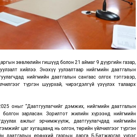
ргын зөвлөлийн гишүүд болон 21 аймаг 9 дүүргийн газар,
уулзалт хийлээ. Энэхүү уулзалтаар нийгмийн даатгалын
гуулагчдад нийгмийн даатгалын сангаас олгох тэтгэвэр,
лчилгээг түргэн шуурхай, чирэгдэлгүй үзүүлэх талаарх
2025 оныг “Даатгуулагчийг дэмжих, нийгмийн даатгалын
 болгон зарласан. Зорилтот жилийн хүрээнд нийгмийн
дуулах ажлыг эрчимжүүлж, даатгуулагчдад нийгмийн
гэмжийг цаг хугацаанд нь олгон, төрийн үйлчилгээг түргэн
н даатгалын ерөнхий газрын дарга Б.Батжаргал үүрэг