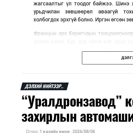
жагсаалтыг үл тоодог байжээ. Шинэ 
урьдчилан зөвшөөрөл аваагүй тох
холбогдох эрхгүй болно. Иргэн өгсөн з
Францын эрх баригчдын тооцоолсноор
долоо хоног бүр дор хаяж нэг удаа х
бөгөөд олон хүн үүнээс ч олон дуудлаг
11 байгууллага 2024 онд хамтран шаар
ДЭЛГ
тасралтгүй сурталчилгааны дуудлагыг 
Хуулийг зөрчиж дуудлага хийсэн хувь
ДЭЛХИЙ НИЙТЭЭР..
евро, аж ахуйн нэгжийг 375 мянга 
“Уралдронзавод” к
хэрэглэгч өөрөө зөвшөөрсөн, эсвэл ту
бөгөөд шинэ үйлчилгээ санал болго
захирлын автомаш
зөвшөөрөлгүй дуудлагын талаар төрий
Шинэ хууль Францын зах зээлд үйлчил
Огноо:
1 өдрийн өмнө
,
2026/08/06