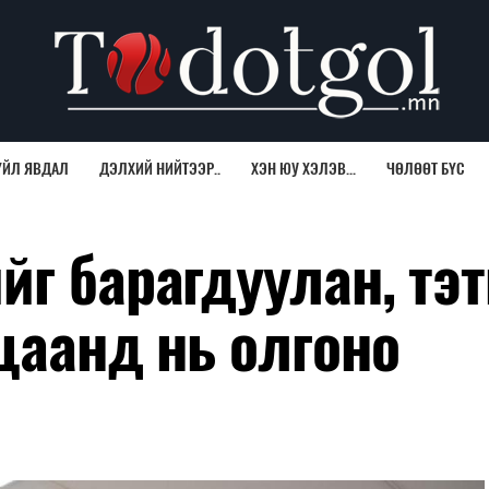
ҮЙЛ ЯВДАЛ
ДЭЛХИЙ НИЙТЭЭР..
ХЭН ЮУ ХЭЛЭВ...
ЧӨЛӨӨТ БҮС
г барагдуулан, тэт
цаанд нь олгоно