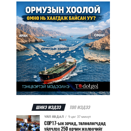
ШИНЭ МЭДЭЭ
ТОП МЭДЭЭ
ҮЙЛ ЯВДАЛ
9 цаг 37 минут
COP17-ын зочид, төлөөлөгчдөд
үйлчлэх 250 орчим жолоочийг