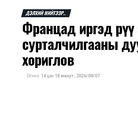
ДЭЛХИЙ НИЙТЭЭР..
Францад иргэд рүү
сурталчилгааны ду
хориглов
Огноо:
14 цаг 18 минут
,
2026/08/07