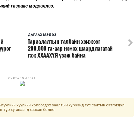
хий газраас мэдээллээ.
ДАРААХ МЭДЭЭ
ий
Тариалалтын талбайн хэмжээг
үүрэг
200.000 га-аар нэмэх шаардлагатай
гэж ХХААХҮЯ үзэж байна
СУРТАЛЧИЛГАА
гуулийн хуулийн холбогдох заалтын хүрээнд тус сайтын сэтгэгдэл
йг түр хугацаанд хаасан болно.