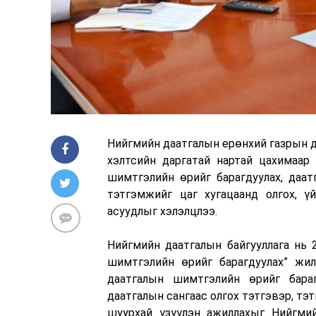
Нийгмийн даатгалын ерөнхий газрын да
хэлтсийн даргатай нартай цахимаар 
шимтгэлийн өрийг барагдуулах, даат
тэтгэмжийг цаг хугацаанд олгох, үй
асуудлыг хэлэлцлээ.
Нийгмийн даатгалын байгууллага нь 
шимтгэлийн өрийг барагдуулах” жил
даатгалын шимтгэлийн өрийг бараг
даатгалын сангаас олгох тэтгэвэр, тэт
шуурхай үзүүлэн ажиллахыг Нийгмий