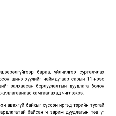
шөөрөлгүйгээр бараа, үйлчилгээ сурталчлах
лосон шинэ хуулийг наймдугаар сарын 11-нээс
эдийг залхаасан борлуулалтын дуудлага болон
жиллагаанаас хамгаалахад чиглэжээ.
эн авахгүй байхыг хүссэн иргэд төрийн тусгай
аардлагатай байсан ч зарим дуудлагын төв уг