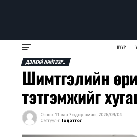
НҮҮР
ДЭЛХИЙ НИЙТЭЭР..
Шимтгэлийн өрий
тэтгэмжийг хуга
Огноо:
11 сар 7 өдөр.өмнө
,
2025/09/04
Сэтгүүлч:
Тодотгол