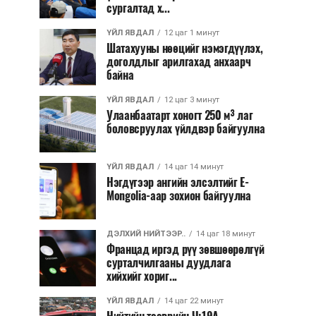
сургалтад х...
ҮЙЛ ЯВДАЛ
12 цаг 1 минут
Шатахууны нөөцийг нэмэгдүүлэх,
доголдлыг арилгахад анхаарч
байна
ҮЙЛ ЯВДАЛ
12 цаг 3 минут
Улаанбаатарт хоногт 250 м³ лаг
боловсруулах үйлдвэр байгуулна
ҮЙЛ ЯВДАЛ
14 цаг 14 минут
Нэгдүгээр ангийн элсэлтийг E-
Mongolia-аар зохион байгуулна
ДЭЛХИЙ НИЙТЭЭР..
14 цаг 18 минут
Францад иргэд рүү зөвшөөрөлгүй
сурталчилгааны дуудлага
хийхийг хориг...
ҮЙЛ ЯВДАЛ
14 цаг 22 минут