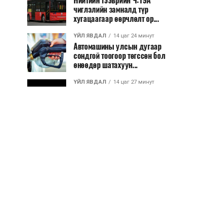
Нийтийн тээврийн Ч:19А
чиглэлийн замналд түр
хугацаагаар өөрчлөлт ор...
ҮЙЛ ЯВДАЛ
14 цаг 24 минут
Автомашины улсын дугаар
сондгой тоогоор төгссөн бол
өнөөдөр шатахуун...
ҮЙЛ ЯВДАЛ
14 цаг 27 минут
Улаанбаатарт өдөртөө 30 хэм
дулаан
ДЭЛХИЙ НИЙТЭЭР..
2026/08/06
“Уралдронзавод” компанийн
ерөнхий захирлын автомашиныг
дэлбэлжээ...
ҮЙЛ ЯВДАЛ
2026/08/06
Сүхбаатар боомтоор тав хоногт 10
мянга гаруй тонн АИ-92
автобензин и...