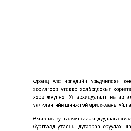
Франц улс иргэдийн урьдчилсан зөв
зорилгоор утсаар холбогдохыг хориг
хэрэгжүүлнэ. Уг зохицуулалт нь ирг
залилангийн шинжтэй арилжааны үйл а
Өмнө нь сурталчилгааны дуудлага хүлэ
бүртгэлд утасны дугаараа оруулах ш