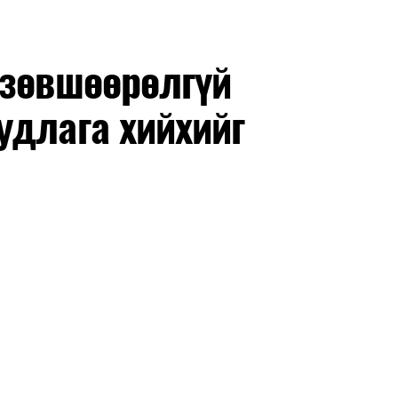
 зөвшөөрөлгүй
удлага хийхийг