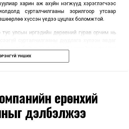
хуулиар харин аж ахуйн нэгжүүд хэрэглэгчээс
иолдолд сурталчилгааны зорилгоор утсаар
өвшөөрлөө хүссэн үедээ цуцлах боломжтой.
 тус улсын иргэдийн дөрөвний гурав орчим нь
үсээгүй сурталчилгааны дуудлага хүлээн авдаг
ад өртдөг байна. Хэрэглэгчийн эрхийг хамгаалах
длага гаргаж, суурин болон гар утас руу ирдэг
ЭРЭНГҮЙ УНШИХ
хориглохыг уриалж байжээ.
 хүнийг нэг дуудлага тутамд 75 мянга хүртэлх
хүртэлх еврогоор торгох боломжтой. Харин
омпанийн ерөнхий
хайн компанитай өмнө нь гэрээний харилцаатай
ж буй тохиолдолд хориг үйлчлэхгүй. Иргэд
иныг дэлбэлжээ
н цахим хуудсаар мэдээлэх боломжтой.
дэг гадаадын дуудлагын төвүүдэд нөлөөлөхөөр