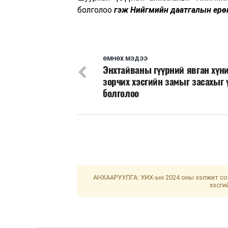
болголоо
гэж Нийгмийн даатгалын ерөн
ӨМНӨХ МЭДЭЭ
Энхтайваны гүүрний явган хүн
зорчих хэсгийн замыг засахыг 
болголоо
АНХААРУУЛГА: УИХ-ын 2024 оны ээлжит сон
хэсги