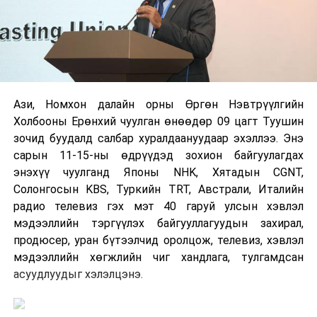
Ази, Номхон далайн орны Өргөн Нэвтрүүлгийн
Холбооны Ерөнхий чуулган өнөөдөр 09 цагт Туушин
зочид буудалд салбар хуралдаануудаар эхэллээ. Энэ
сарын 11-15-ны өдрүүдэд зохион байгуулагдах
энэхүү чуулганд Японы NHK, Хятадын CGNT,
Солонгосын KBS, Туркийн TRT, Австрали, Италийн
радио телевиз гэх мэт 40 гаруй улсын хэвлэл
мэдээллийн тэргүүлэх байгууллагуудын захирал,
продюсер, уран бүтээлчид оролцож, телевиз, хэвлэл
мэдээллийн хөгжлийн чиг хандлага, тулгамдсан
асуудлуудыг хэлэлцэнэ.