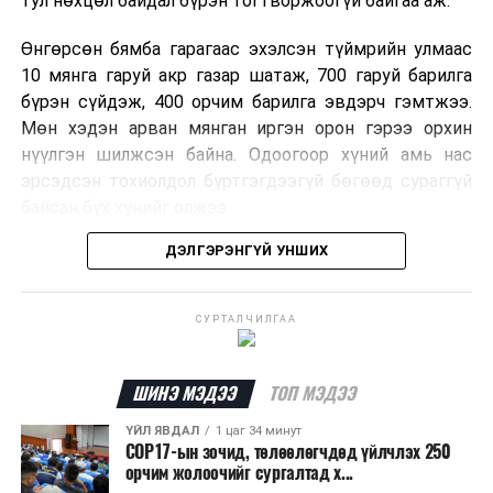
тул нөхцөл байдал бүрэн тогтворжоогүй байгаа аж.
Өнгөрсөн бямба гарагаас эхэлсэн түймрийн улмаас
10 мянга гаруй акр газар шатаж, 700 гаруй барилга
бүрэн сүйдэж, 400 орчим барилга эвдэрч гэмтжээ.
Мөн хэдэн арван мянган иргэн орон гэрээ орхин
нүүлгэн шилжсэн байна. Одоогоор хүний амь нас
эрсэдсэн тохиолдол бүртгэгдээгүй бөгөөд сураггүй
байсан бүх хүнийг олжээ.
ДЭЛГЭРЭНГҮЙ УНШИХ
Албаныхны мэдээлснээр түймрийн нэг голомтыг
санаатайгаар тавьсан байж болзошгүй хэрэгт 37
настай Аарон Фариначчиг баривчилж, галдан
СУРТАЛЧИЛГАА
шатаасан гэх үндэслэлээр эрүүгийн хэрэг үүсгэн
шалгаж байна. Харин бусад хоёр түймрийн
шалтгааныг үргэлжлүүлэн тогтоож байгаа бөгөөд
ШИНЭ МЭДЭЭ
ТОП МЭДЭЭ
аянгын улмаас үүсээгүй гэж үзэж байгаа аж.
ҮЙЛ ЯВДАЛ
1 цаг 34 минут
COP17-ын зочид, төлөөлөгчдөд үйлчлэх 250
Одоогоор АНУ даяар 13 мужид 90 гаруй томоохон ой,
орчим жолоочийг сургалтад х...
хээрийн түймэр идэвхтэй үргэлжилж байгаагийн