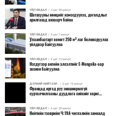
талаас илүү нь Орегон болон Вашингтон мужид
ҮЙЛ ЯВДАЛ
3 цаг 58 минут
бүртгэгдсэн байна. Цаг уурын байгууллагууд ойрын
Шатахууны нөөцийг нэмэгдүүлэх, доголдлыг
өдрүүдэд агаарын температур дахин огцом
арилгахад анхаарч байна
нэмэгдэж, хуурайшилт эрчимжих төлөвтэй байгааг
анхааруулсан бөгөөд энэ нь гал унтраах ажиллагаанд
ҮЙЛ ЯВДАЛ
4 цаг 1 минут
шинэ сорилт учруулж болзошгүйг онцолжээ.
Улаанбаатарт хоногт 250 м³ лаг боловсруулах
үйлдвэр байгуулна
ҮЙЛ ЯВДАЛ
6 цаг 12 минут
Нэгдүгээр ангийн элсэлтийг E-Mongolia-аар
зохион байгуулна
ДЭЛХИЙ НИЙТЭЭР..
6 цаг 16 минут
Францад иргэд рүү зөвшөөрөлгүй
сурталчилгааны дуудлага хийхийг хориг...
ҮЙЛ ЯВДАЛ
6 цаг 20 минут
Нийтийн тээврийн Ч:19А чиглэлийн замналд