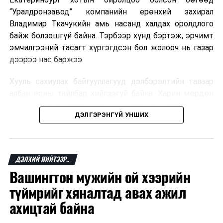
“Уралдронзавод” компанийн ерөнхий захирал
Владимир Ткачукийн амь насанд халдах оролдлого
байж болзошгүй байна. Тэрбээр хүнд бэртэж, эрчимт
эмчилгээний тасагт хүргэгдсэн бол жолооч нь газар
дээрээ нас баржээ.
Хууль сахиулах байгууллагууд дэлбэрэлтийн талаар
албан ёсны тайлбар хийгээгүй байна. Харин мөрдөн
шалгах байгууллага олон нийтэд аюултай аргаар
ДЭЛГЭРЭНГҮЙ УНШИХ
хүний амь насанд халдахыг завдсан гэх үндэслэлээр
эрүүгийн хэрэг үүсгэсэн талаар эх сурвалж
мэдээлжээ.
ДЭЛХИЙ НИЙТЭЭР..
“Уралдронзавод” компани 2023 онд Екатеринбург
Вашингтон мужийн ой хээрийн
хотод байгуулагдсан бөгөөд нисгэгчгүй нисэх
төхөөрөмж үйлдвэрлэдэг аж. Тус компанийн 2025
түймрийг хяналтад авах ажил
оны орлого 6.2 тэрбум рубль, цэвэр ашиг нь 1.9
ахицтай байна
тэрбум рубльд хүрсэн гэж РБК мэдээлсэн байна.