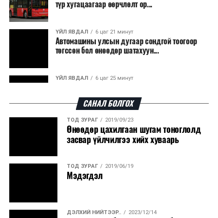
түр хугацаагаар өөрчлөлт ор...
ҮЙЛ ЯВДАЛ
6 цаг 21 минут
Автомашины улсын дугаар сондгой тоогоор
төгссөн бол өнөөдөр шатахуун...
ҮЙЛ ЯВДАЛ
6 цаг 25 минут
Улаанбаатарт өдөртөө 30 хэм дулаан
САНАЛ БОЛГОХ
ТОД ЗУРАГ
2019/09/23
ДЭЛХИЙ НИЙТЭЭР..
2026/08/06
Өнөөдөр цахилгаан шугам тоноглолд
“Уралдронзавод” компанийн ерөнхий
засвар үйлчилгээ хийх хуваарь
захирлын автомашиныг дэлбэлжээ...
ТОД ЗУРАГ
2019/06/19
ҮЙЛ ЯВДАЛ
2026/08/06
Мэдэгдэл
Сүхбаатар боомтоор тав хоногт 10 мянга гаруй
тонн АИ-92 автобензин и...
ДЭЛХИЙ НИЙТЭЭР..
2023/12/14
ДЭЛХИЙ НИЙТЭЭР..
2026/08/06