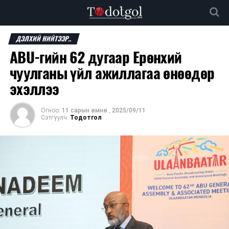
ДЭЛХИЙ НИЙТЭЭР..
ABU-гийн 62 дугаар Ерөнхий
чуулганы үйл ажиллагаа өнөөдөр
эхэллээ
Огноо:
11 сарын өмнө
,
2025/09/11
Сэтгүүлч:
Тодотгол