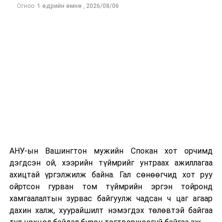
Огноо:
1 өдрийн өмнө
,
2026/08/06
Одоогоор дэлбэрэлтийн шалтгаан, хэрэгт холбоотой
этгээдүүдийн талаар дэлгэрэнгүй мэдээлэл гараагүй
байна.
АНУ-ын Вашингтон мужийн Спокан хот орчимд
дэгдсэн ой, хээрийн түймрийг унтраах ажиллагаа
ахицтай үргэлжилж байна. Гал сөнөөгчид хот руу
ойртсон гурван том түймрийн эргэн тойронд
хамгаалалтын зурвас байгуулж чадсан ч цаг агаар
дахин халж, хуурайшилт нэмэгдэх төлөвтэй байгаа