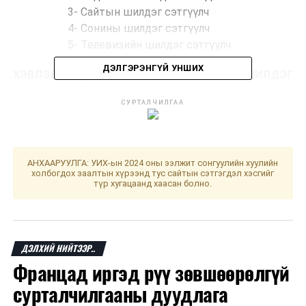
3- Cайтын шилдэг сэтгүүлч
4- Сонины шилдэг сэтгүүлч
5- Телевизийн шилдэг сэтгүүлч
ДЭЛГЭРЭНГҮЙ УНШИХ
ХЭВЛЭЛ МЭДЭЭЛЛИЙН БАЙГУУЛЛАГЫН ШИЛДЭГ
РЕДАКТОР
СУРТАЛЧИЛГАА
1- Сонины шилдэг редактор
2- Телевизийн шилдэг редактор
3- Радиогийн шилдэг редактор
АНХААРУУЛГА: УИХ-ын 2024 оны ээлжит сонгуулийн хуулийн
4- Сайтын шилдэг редактор
холбогдох заалтын хүрээнд тус сайтын сэтгэгдэл хэсгийг
түр хугацаанд хаасан болно.
ХЭВЛЭЛ МЭДЭЭЛЛИЙН САЛБАРЫН ШИЛДЭГ
БҮТЭЭЛ
1- Орон нутгийн хэвлэл мэдээллийн
ДЭЛХИЙ НИЙТЭЭР..
шилдэг бүтээл
Францад иргэд рүү зөвшөөрөлгүй
2- Радиогийн шилдэг бүтээл
сурталчилгааны дуудлага
3- Гэрэл зургийн шилдэг бүтээл