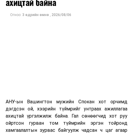
ахицтай байна
тэрбум рубльд хүрсэн гэж РБК мэдээлсэн байна.
Огноо:
3 өдрийн өмнө
,
2026/08/06
Одоогоор дэлбэрэлтийн шалтгаан, хэрэгт холбоотой
этгээдүүдийн талаар дэлгэрэнгүй мэдээлэл гараагүй
байна.
АНУ-ын Вашингтон мужийн Спокан хот орчимд
дэгдсэн ой, хээрийн түймрийг унтраах ажиллагаа
ахицтай үргэлжилж байна. Гал сөнөөгчид хот руу
ойртсон гурван том түймрийн эргэн тойронд
хамгаалалтын зурвас байгуулж чадсан ч цаг агаар