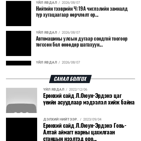
ҮЙЛ ЯВДАЛ
2026/08/07
Нийтийн тээврийн Ч:19А чиглэлийн замналд
түр хугацаагаар өөрчлөлт ор...
ҮЙЛ ЯВДАЛ
2026/08/07
Автомашины улсын дугаар сондгой тоогоор
төгссөн бол өнөөдөр шатахуун...
ҮЙЛ ЯВДАЛ
2026/08/07
Улаанбаатарт өдөртөө 30 хэм дулаан
САНАЛ БОЛГОХ
ҮЙЛ ЯВДАЛ
2022/12/06
ДЭЛХИЙ НИЙТЭЭР..
2026/08/06
Ерөнхий сайд Л.Оюун-Эрдэнэ цаг
“Уралдронзавод” компанийн ерөнхий
үеийн асуудлаар мэдээлэл хийж байна
захирлын автомашиныг дэлбэлжээ...
ДЭЛХИЙ НИЙТЭЭР..
2023/09/04
ҮЙЛ ЯВДАЛ
2026/08/06
Ерөнхий сайд Л.Оюун-Эрдэнэ Говь-
Сүхбаатар боомтоор тав хоногт 10 мянга гаруй
Алтай аймагт нарны цахилгаан
тонн АИ-92 автобензин и...
станцын нээлтэд оро...