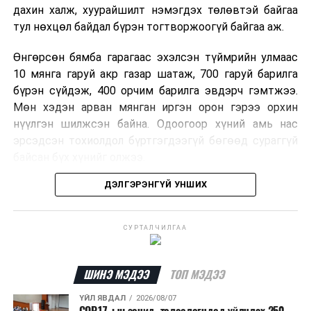
дахин халж, хуурайшилт нэмэгдэх төлөвтэй байгаа
тул нөхцөл байдал бүрэн тогтворжоогүй байгаа аж.
Өнгөрсөн бямба гарагаас эхэлсэн түймрийн улмаас
10 мянга гаруй акр газар шатаж, 700 гаруй барилга
бүрэн сүйдэж, 400 орчим барилга эвдэрч гэмтжээ.
Мөн хэдэн арван мянган иргэн орон гэрээ орхин
нүүлгэн шилжсэн байна. Одоогоор хүний амь нас
эрсэдсэн тохиолдол бүртгэгдээгүй бөгөөд сураггүй
байсан бүх хүнийг олжээ.
ДЭЛГЭРЭНГҮЙ УНШИХ
Албаныхны мэдээлснээр түймрийн нэг голомтыг
санаатайгаар тавьсан байж болзошгүй хэрэгт 37
настай Аарон Фариначчиг баривчилж, галдан
СУРТАЛЧИЛГАА
шатаасан гэх үндэслэлээр эрүүгийн хэрэг үүсгэн
шалгаж байна. Харин бусад хоёр түймрийн
шалтгааныг үргэлжлүүлэн тогтоож байгаа бөгөөд
ШИНЭ МЭДЭЭ
ТОП МЭДЭЭ
аянгын улмаас үүсээгүй гэж үзэж байгаа аж.
ҮЙЛ ЯВДАЛ
2026/08/07