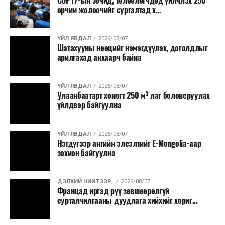
COP17-ын зочид, төлөөлөгчдөд үйлчлэх 250
Одоогоор АНУ даяар 13 мужид 90 гаруй томоохон ой,
орчим жолоочийг сургалтад х...
хээрийн түймэр идэвхтэй үргэлжилж байгаагийн
талаас илүү нь Орегон болон Вашингтон мужид
ҮЙЛ ЯВДАЛ
2026/08/07
бүртгэгдсэн байна. Цаг уурын байгууллагууд ойрын
Шатахууны нөөцийг нэмэгдүүлэх, доголдлыг
өдрүүдэд агаарын температур дахин огцом
арилгахад анхаарч байна
нэмэгдэж, хуурайшилт эрчимжих төлөвтэй байгааг
анхааруулсан бөгөөд энэ нь гал унтраах ажиллагаанд
ҮЙЛ ЯВДАЛ
2026/08/07
шинэ сорилт учруулж болзошгүйг онцолжээ.
Улаанбаатарт хоногт 250 м³ лаг боловсруулах
үйлдвэр байгуулна
ҮЙЛ ЯВДАЛ
2026/08/07
Нэгдүгээр ангийн элсэлтийг E-Mongolia-аар
зохион байгуулна
ДЭЛХИЙ НИЙТЭЭР..
2026/08/07
Францад иргэд рүү зөвшөөрөлгүй
сурталчилгааны дуудлага хийхийг хориг...