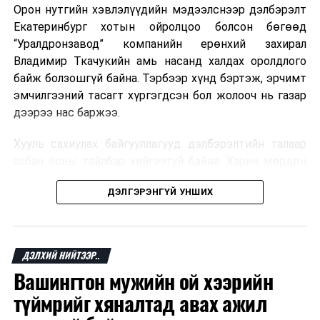
Орон нутгийн хэвлэлүүдийн мэдээлснээр дэлбэрэлт
Мароккогийн хөдөлмөр эрхлэлтийн сайд мэдэгджээ.
Екатеринбург хотын ойролцоо болсон бөгөөд
“Уралдронзавод” компанийн ерөнхий захирал
Владимир Ткачукийн амь насанд халдах оролдлого
байж болзошгүй байна. Тэрбээр хүнд бэртэж, эрчимт
эмчилгээний тасагт хүргэгдсэн бол жолооч нь газар
дээрээ нас баржээ.
Хууль сахиулах байгууллагууд дэлбэрэлтийн талаар
албан ёсны тайлбар хийгээгүй байна. Харин мөрдөн
шалгах байгууллага олон нийтэд аюултай аргаар
ДЭЛГЭРЭНГҮЙ УНШИХ
хүний амь насанд халдахыг завдсан гэх үндэслэлээр
эрүүгийн хэрэг үүсгэсэн талаар эх сурвалж
мэдээлжээ.
ДЭЛХИЙ НИЙТЭЭР..
“Уралдронзавод” компани 2023 онд Екатеринбург
Вашингтон мужийн ой хээрийн
хотод байгуулагдсан бөгөөд нисгэгчгүй нисэх
төхөөрөмж үйлдвэрлэдэг аж. Тус компанийн 2025
түймрийг хяналтад авах ажил
оны орлого 6.2 тэрбум рубль, цэвэр ашиг нь 1.9