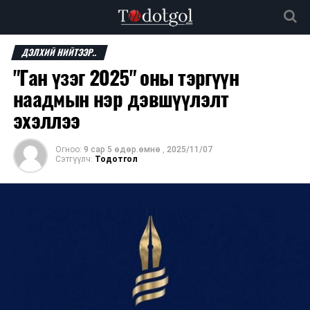
ДЭЛХИЙ НИЙТЭЭР..
"Ган үзэг 2025" оны тэргүүн
наадмын нэр дэвшүүлэлт
эхэллээ
Огноо:
9 сар 5 өдөр.өмнө
,
2025/11/07
Сэтгүүлч:
Тодотгол