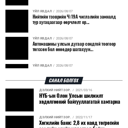
ҮЙЛ ЯВДАЛ
2026/08/07
Нийтийн тээврийн Ч:19А чиглэлийн замналд
түр хугацаагаар өөрчлөлт ор...
ҮЙЛ ЯВДАЛ
2026/08/07
Автомашины улсын дугаар сондгой тоогоор
төгссөн бол өнөөдөр шатахуун...
Засгийн газрын гишүүд, аймаг, нийслэлийн ИТХ-ын
ҮЙЛ ЯВДАЛ
2026/08/07
Улаанбаатарт өдөртөө 30 хэм дулаан
дарга, Засаг дарга нарын нэгдсэн уулзалт үргэлжилж
байна. Энэхүү уулзалт Монгол Улсын Засгийн газрын
САНАЛ БОЛГОХ
2024-2028 оны үйл ажиллагааны хөтөлбөр, Монгол
ДЭЛХИЙ НИЙТЭЭР..
2021/03/16
ДЭЛХИЙ НИЙТЭЭР..
2026/08/06
Улсыг 2026-2030 онд хөгжүүлэх үндсэн чиглэл,
НҮБ-ын Олон Улсын шилжилт
“Уралдронзавод” компанийн ерөнхий
Монгол Улсын хөгжлийн жилийн төлөвлөгөө, 2026
хөдөлгөөний байгууллагатай хамтарна
захирлын автомашиныг дэлбэлжээ...
оны Төсвийн тухай хуулийг хэрэгжүүлэхэд яам болон
аймаг, нийслэлийн ИТХ, Засаг даргын баримталж
ДЭЛХИЙ НИЙТЭЭР..
2022/11/17
ҮЙЛ ЯВДАЛ
2026/08/06
ажиллах чиглэлийн талаар нэгдсэн ойлголт өгч,
Хөгжлийн банк: 2,8 их наяд төгрөгийн
Сүхбаатар боомтоор тав хоногт 10 мянга гаруй