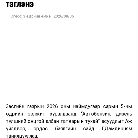
тэглэнэ
Ажиглагчдын үзэж буйгаар Мичиган дахь Сенатын
өрсөлдөөн болон Конгрессын хэд хэдэн тойргийн үр
-Бүсийн хөгжлийн шинэтгэл
дүн нь ирэх арваннэгдүгээр сард болох АНУ-ын
Огноо:
3 өдрийн өмнө
,
2026/08/06
завсрын сонгуулийн өнгийг тодорхойлох чухал
-Шинжлэх ухаан, технологи, хиймэл оюуны
үзүүлэлт болж байна.
шинэтгэл юм гэлээ.
Засгийн газрын 2026 оны наймдугаар сарын 5-ны
өдрийн ээлжит хуралдаанд “Автобензин, дизель
түлшний онцгой албан татварын тухай” асуудлыг Аж
үйлдвэр, эрдэс баялгийн сайд Г.Дамдинням
танилцууллаа.