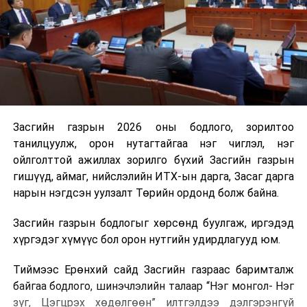
Засгийн газрын 2026 оны бодлого, зорилтоо
танилцуулж, орон нутагтайгаа нэг чиглэл, нэг
ойлголттой ажиллах зорилго бүхий Засгийн газрын
гишүүд, аймаг, нийслэлийн ИТХ-ын дарга, Засаг дарга
нарын нэгдсэн уулзалт Төрийн ордонд болж байна.
Засгийн газрын бодлогыг хөрсөнд буулгаж, иргэдэд
хүргэдэг хүмүүс бол орон нутгийн удирдлагууд юм.
Тиймээс Ерөнхий сайд Засгийн газраас баримталж
байгаа бодлого, шинэчлэлийн талаар “Нэг монгол- Нэг
зүг, Цэгцрэх хөдөлгөөн” илтгэлдээ дэлгэрэнгүй