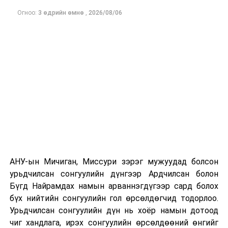
Огноо:
3 өдрийн өмнө
,
2026/08/06
“Эрдэнэс Тавантолгой” ХК-д 7 дугаар сараас 3 сарын
хугацаатай онцгой дэглэм тогтоож, нүүрсний
олборлолт, борлуулалтыг 1.6 дахин өсгөж, улсын
АНУ-ын Мичиган, Миссури зэрэг мужуудад болсон
гадаад валютын нөөц ердөө гурав, дөрөвхөн сарын
урьдчилсан сонгуулийн дүнгээр Ардчилсан болон
дотор 2 тэрбум ам.доллароор нэмэгдэж, эдийн
Бүгд Найрамдах намын арваннэгдүгээр сард болох
засгаа сэргээж чадлаа. Төсвийн сахилга бат, эмх
бүх нийтийн сонгуулийн гол өрсөлдөгчид тодорлоо.
цэгц, гадаад худалдааны бодлого зөв чиглэлд орж
Урьдчилсан сонгуулийн дүн нь хоёр намын дотоод
эхэлмэгц бодит үр дүн эхнээсээ харагдаж эхэлсэн.
чиг хандлага, ирэх сонгуулийн өрсөлдөөний өнгийг