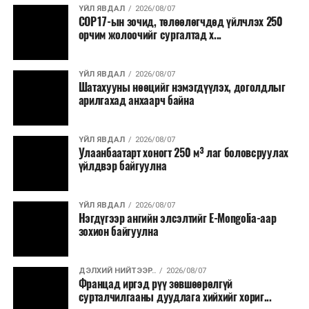
санхүүжилт
татахаар зорьж байна. Нэг төслийн
ҮЙЛ ЯВДАЛ
2026/08/07
байгуулагдсан хугацаанаас хойш Газрын тухай хуульд
COP17-ын зочид, төлөөлөгчдөд үйлчлэх 250
дундаж санхүүжилтийн хэмжээ
700 мянган
өөрчлөлт оруулж сум, орон нутгийн иргэдийн
орчим жолоочийг сургалтад х...
ам.доллар
байхаар тооцжээ.
өмчлөлийн газар, малчдын өвөлжөө, хаваржааны
газрыг эзэмшүүлэх асуудлыг шийдэхийг үүрэг
ҮЙЛ ЯВДАЛ
2026/08/07
болгосон ч өнөөдрийг хүртэл шийдэгдээгүй байна.
Шатахууны нөөцийг нэмэгдүүлэх, доголдлыг
Тийм учраас энэ асуудлыг яаралтай шийдэх
арилгахад анхаарч байна
шаардлагатайг анхаарууллаа.
Ерөнхий сайд илтгэлийнхээ төгсгөлд “2026 он бол
ҮЙЛ ЯВДАЛ
2026/08/07
Шинэ итгэл, эрс шинэтгэл, бодит өөрчлөлтийн жил
Улаанбаатарт хоногт 250 м³ лаг боловсруулах
байх болно. Биднээс илүү хариуцлага, илүү бодит үр
үйлдвэр байгуулна
дүн шаардаж байна. Засгийн газар үндэсний баялгийг
өсгөн арвижуулж, “Баялагтаа эзэн Монгол” эрхэм
ҮЙЛ ЯВДАЛ
2026/08/07
зорилгыг үгээр бус үйл хэргээр, амлалтаар бус ажлын
Нэгдүгээр ангийн элсэлтийг E-Mongolia-аар
зохион байгуулна
үр дүнгээр нотлон харуулж ажиллана гэлээ.
ДЭЛХИЙ НИЙТЭЭР..
2026/08/07
Францад иргэд рүү зөвшөөрөлгүй
сурталчилгааны дуудлага хийхийг хориг...