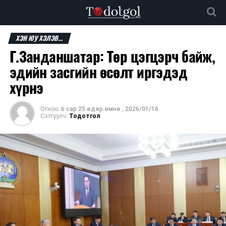
ХЭН ЮУ ХЭЛЭВ...
Г.Занданшатар: Төр цэгцэрч байж,
эдийн засгийн өсөлт иргэдэд
хүрнэ
Огноо:
6 сар 25 өдөр.өмнө
,
2026/01/16
Сэтгүүлч:
Тодотгол