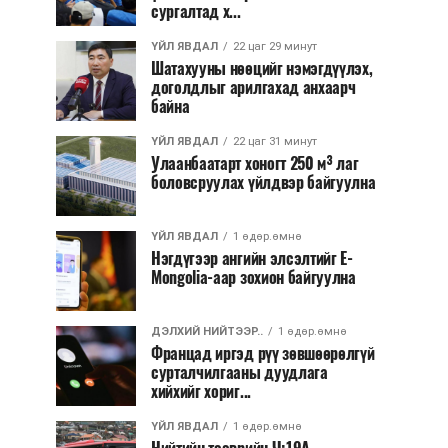
сургалтад х...
ҮЙЛ ЯВДАЛ
22 цаг 29 минут
Шатахууны нөөцийг нэмэгдүүлэх,
доголдлыг арилгахад анхаарч
байна
ҮЙЛ ЯВДАЛ
22 цаг 31 минут
Улаанбаатарт хоногт 250 м³ лаг
боловсруулах үйлдвэр байгуулна
ҮЙЛ ЯВДАЛ
1 өдөр.өмнө
Нэгдүгээр ангийн элсэлтийг E-
Mongolia-аар зохион байгуулна
ДЭЛХИЙ НИЙТЭЭР..
1 өдөр.өмнө
Францад иргэд рүү зөвшөөрөлгүй
сурталчилгааны дуудлага
хийхийг хориг...
ҮЙЛ ЯВДАЛ
1 өдөр.өмнө