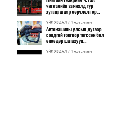
Нийтийн тээврийн Ч:19А
чиглэлийн замналд түр
хугацаагаар өөрчлөлт ор...
ҮЙЛ ЯВДАЛ
1 өдөр.өмнө
Автомашины улсын дугаар
сондгой тоогоор төгссөн бол
өнөөдөр шатахуун...
ҮЙЛ ЯВДАЛ
1 өдөр.өмнө
Улаанбаатарт өдөртөө 30 хэм
дулаан
ДЭЛХИЙ НИЙТЭЭР..
2026/08/06
“Уралдронзавод” компанийн
ерөнхий захирлын автомашиныг
дэлбэлжээ...
ҮЙЛ ЯВДАЛ
2026/08/06
Сүхбаатар боомтоор тав хоногт 10
мянга гаруй тонн АИ-92
автобензин и...