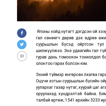
Японы хойд нутагт дэгдсэн ой хээ
гал сөнөөгч дөрөв дэх өдрөө аж
суурьшлын бүсэд ойртсон тул 
шилжүүлжээ. Энэ удаагийн гал түй
гурав дахь томоохон тохиолдол б
олонтоо гарах болсон юм.
Эхний түймэр өнгөрсөн лхагва гар
Оцүчи хотын суурьшлын бүсийн ойр
уулархаг газар нутаг, хуурай цаг 
оруулахад хүндрэлтэй байна. Бя
талбай өртөж, 1541 өрхийн 3233 и