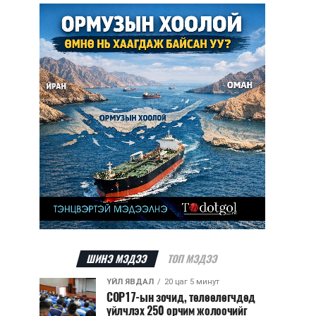
ШИНЭ МЭДЭЭ
ТОП МЭДЭЭ
ҮЙЛ ЯВДАЛ
20 цаг 5 минут
COP17-ын зочид, төлөөлөгчдөд
үйлчлэх 250 орчим жолоочийг