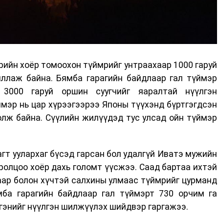
рийн хоёр томоохон түймрийг унтраахаар 1000 гаруй
иллаж байна. Бямба гарагийн байдлаар гал түймэр
3000 гаруй оршин суугчийг яаралтай нүүлгэн
мэр нь цар хүрээгээрээ Японы түүхэнд бүртгэгдсэн
олж байна. Сүүлийн жилүүдэд тус улсад ойн түймэр
агт уулархаг бүсэд гарсан бол удалгүй Иватэ мужийн
олцоо хоёр дахь голомт үүсжээ. Саад бартаа ихтэй
агаар болон хүчтэй салхины улмаас түймрийг цурманд
мба гарагийн байдлаар гал түймэрт 730 орчим га
ргэнийг нүүлгэн шилжүүлэх шийдвэр гаргажээ.