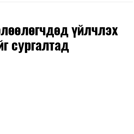
өлөөлөгчдөд үйлчлэх
йг сургалтад