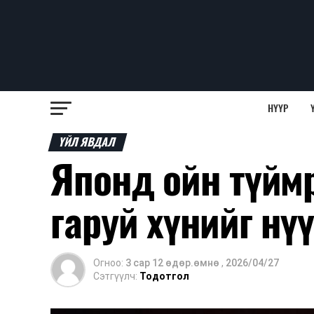
НҮҮР
ҮЙЛ ЯВДАЛ
Японд ойн түйм
гаруй хүнийг н
Огноо:
3 сар 12 өдөр.өмнө
,
2026/04/27
Сэтгүүлч:
Тодотгол