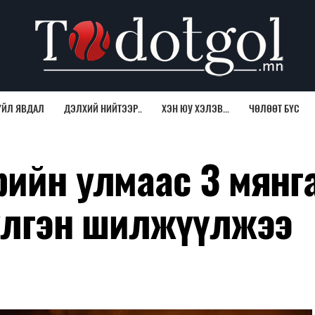
ҮЙЛ ЯВДАЛ
ДЭЛХИЙ НИЙТЭЭР..
ХЭН ЮУ ХЭЛЭВ...
ЧӨЛӨӨТ БҮС
рийн улмаас 3 мянг
үүлгэн шилжүүлжээ