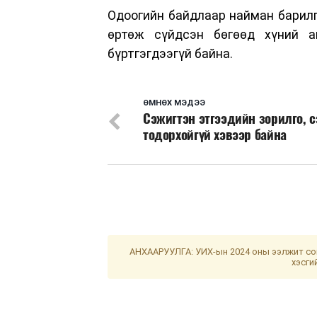
Одоогийн байдлаар найман барилга
өртөж сүйдсэн бөгөөд хүний а
бүртгэгдээгүй байна.
ӨМНӨХ МЭДЭЭ
Сэжигтэн этгээдийн зорилго, 
тодорхойгүй хэвээр байна
АНХААРУУЛГА: УИХ-ын 2024 оны ээлжит сон
хэсги