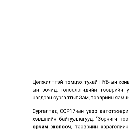
Цөлжилттэй тэмцэх тухай НҮБ-ын конв
ын зочид, төлөөлөгчдийн тээврийн 
нэгдсэн сургалтыг Зам, тээврийн яамны
Сургалтад COP17-ын үеэр автотээври
хэвшлийн байгууллагууд, “Зорчигч тээвэ
орчим жолооч
, тээврийн хэрэгслий