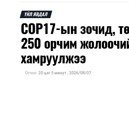
ҮЙЛ ЯВДАЛ
COP17-ын зочид, т
250 орчим жолоочи
хамруулжээ
Огноо:
20 цаг 5 минут
,
2026/08/07