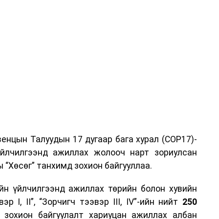
енцын Талуудын 17 дугаар бага хурал (COP17)-
үйлчилгээнд ажиллах жолооч нарт зориулсан
 “Хөсөг” танхимд зохион байгууллаа.
йн үйлчилгээнд ажиллах төрийн болон хувийн
р I, II”, “Зорчигч тээвэр III, IV”-ийн нийт
250
н зохион байгуулалт хариуцан ажиллах албан