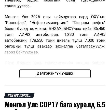
үйлдвэр, эрдэс баялгийн сайд Г.Дамдинням
танилцууллаа.
Монгол Улс 2026 оны наймдугаар сард ОХУ-ын
“Роснефть”, “Нефтьхимисервис”, “Газпром нефть”
болон бусад компани, БНХАУ, БНСУ-аас нийт 86,460
тонн АИ-92 автобензин, 1,280 тонн АИ-95
автобензин, 178,650 тонн дизель түлш, 7,000 тонн
онгоцны түлш авахаар захиалгаа баталгаажуулж,
гэрээ байгуулжээ.
Ойрх Дорнод дахь геополитикийн нөхцөл байдал,
Орос, Украины дайнаас шалтгаалсан газрын тосны
ДЭЛГЭРЭНГҮЙ УНШИХ
үнийн өсөлт дэлхийн зах зээлд буураагүй байна.
Үүний улмаас наймдугаар сард хил үнэ тонн тутамд
дахин өсөж, ОХУ болон бусад эх үүсвэрээс худалдан
авах шатахууны үнэ 1,200-2,000 ам.долларт хүрчээ.
ХЭН ЮУ ХЭЛЭВ...
Монгол Улс COP17 бага хуралд 6.5
Иймд дотоодын зах зээл дэх үнийн өсөлтийг
сааруулахын тулд гаалийн болон онцгой албан