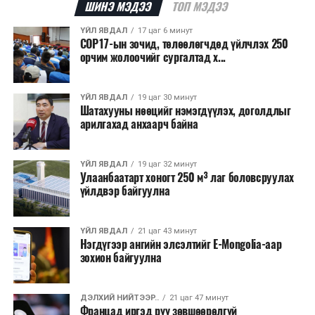
ШИНЭ МЭДЭЭ
ТОП МЭДЭЭ
хэрэгжүүлэхээр төлөвлөж,
6.5 тэрбум ам.долларын
санхүүжилт
татахаар зорьж байна. Нэг төслийн
ҮЙЛ ЯВДАЛ
17 цаг 6 минут
COP17-ын зочид, төлөөлөгчдөд үйлчлэх 250
дундаж санхүүжилтийн хэмжээ
700 мянган
орчим жолоочийг сургалтад х...
ам.доллар
байхаар тооцжээ.
ҮЙЛ ЯВДАЛ
19 цаг 30 минут
Шатахууны нөөцийг нэмэгдүүлэх, доголдлыг
арилгахад анхаарч байна
ҮЙЛ ЯВДАЛ
19 цаг 32 минут
Улаанбаатарт хоногт 250 м³ лаг боловсруулах
үйлдвэр байгуулна
ҮЙЛ ЯВДАЛ
21 цаг 43 минут
Нэгдүгээр ангийн элсэлтийг E-Mongolia-аар
зохион байгуулна
ДЭЛХИЙ НИЙТЭЭР..
21 цаг 47 минут
Францад иргэд рүү зөвшөөрөлгүй