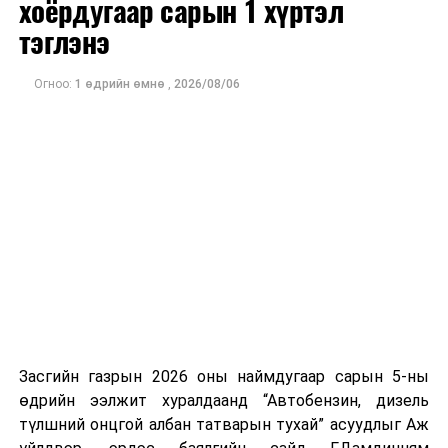
хоёрдугаар сарын 1 хүртэл
тэглэнэ
Ажиглагчдын үзэж буйгаар Мичиган дахь Сенатын
өрсөлдөөн болон Конгрессын хэд хэдэн тойргийн үр
дүн нь ирэх арваннэгдүгээр сард болох АНУ-ын
Огноо:
1 өдрийн өмнө
,
2026/08/06
завсрын сонгуулийн өнгийг тодорхойлох чухал
үзүүлэлт болж байна.
Засгийн газрын 2026 оны наймдугаар сарын 5-ны
өдрийн ээлжит хуралдаанд “Автобензин, дизель
түлшний онцгой албан татварын тухай” асуудлыг Аж