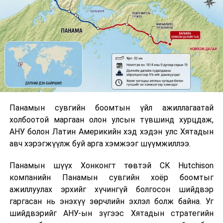
Панамын сувгийн боомтын үйл ажиллагаатай
холбоотой маргаан олон улсын түвшинд хурцдаж,
АНУ болон Латин Америкийн хэд хэдэн улс Хятадын
авч хэрэгжүүлж буй арга хэмжээг шүүмжиллээ.
Панамын шүүх Хонконгт төвтэй CK Hutchison
компанийн Панамын сувгийн хоёр боомтыг
ажиллуулах эрхийг хүчингүй болгосон шийдвэр
гаргасан нь энэхүү зөрчлийн эхлэл болж байна. Уг
шийдвэрийг АНУ-ын зүгээс Хятадын стратегийн