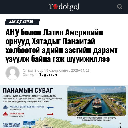
ХЭН ЮУ ХЭЛЭВ...
АНУ болон Латин Америкийн
орнууд Хятадыг Панамтай
холбоотой эдийн засгийн дарамт
үзүүлж байна гэж шүүмжиллээ
Огноо:
3 сар 10 өдөр.өмнө
,
2026/04/29
Сэтгүүлч:
Тодотгол