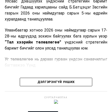
Улсаас дэвшүүлэх үндэсний стратегийн баримт
хоёрдугаар сарын 1 хүртэл тэг хувиар тогтоолоо.
бичгийг Гадаад харилцааны сайд Б.Батцэцэг Засгийн
газрын 2026 оны наймдугаар сарын 5-ны өдрийн
Мөн газрын тосны бүтээгдэхүүн, шатахууныг хилээр
хуралдаанд танилцууллаа.
шуурхай нэвтрүүлэх, тээвэрлэх, буулгах, гадаад
вагонцистерний ашиглалтын төлбөр, хураамжийг
Улаанбаатар хотноо 2026 оны наймдугаар сарын 17-
хөнгөвчлөх, шаардлага хангасан зөвшөөрлийн
28-ны өдрүүдэд зохион байгуулах бага хурлын үеэр
хүсэлтийг түргэн шийдвэрлэх, шатахууны
“Тал хээрийн төлөвлөгөө”
үндэсний стратегийн
нийлүүлэлтийн тогтвортой байдлыг хангахыг
баримт бичгийг олон улсад танилцуулах юм.
холбогдох сайд нарт үүрэг болголоо.
Уг төлөвлөгөө нь дараах гурван үндсэн санаачилгыг
багтаажээ. Үүнд:
Бэлчээрийн тэргүүлэх санаачилга
ДЭЛГЭРЭНГҮЙ УНШИХ
Ус, газрын нэгдсэн менежментийн санаачилга
Байгальд суурилсан шийдэл бүхий тогтвортой
СУРТАЛЧИЛГАА
дэд бүтцийн санаачилга
Эдгээр санаачилгын хүрээнд нийт
292 төсөл