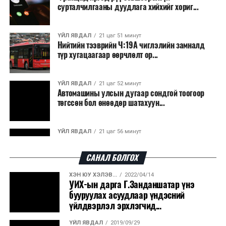
сурталчилгааны дуудлага хийхийг хориг...
ҮЙЛ ЯВДАЛ
21 цаг 51 минут
Нийтийн тээврийн Ч:19А чиглэлийн замналд
түр хугацаагаар өөрчлөлт ор...
ҮЙЛ ЯВДАЛ
21 цаг 52 минут
Автомашины улсын дугаар сондгой тоогоор
төгссөн бол өнөөдөр шатахуун...
ҮЙЛ ЯВДАЛ
21 цаг 56 минут
Улаанбаатарт өдөртөө 30 хэм дулаан
САНАЛ БОЛГОХ
ХЭН ЮУ ХЭЛЭВ...
2022/04/14
ДЭЛХИЙ НИЙТЭЭР..
2026/08/06
УИХ-ын дарга Г.Занданшатар үнэ
“Уралдронзавод” компанийн ерөнхий
бууруулах асуудлаар үндэсний
захирлын автомашиныг дэлбэлжээ...
үйлдвэрлэл эрхлэгчид...
ҮЙЛ ЯВДАЛ
2019/09/29