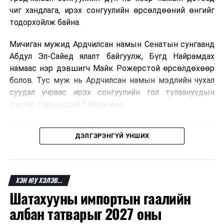
чиг хандлага, ирэх сонгуулийн өрсөлдөөний өнгийг
тодорхойлж байна.
Мичиган мужид Ардчилсан намын Сенатын сунгаанд
Абдул Эл-Сайед ялалт байгуулж, Бүгд Найрамдах
намаас нэр дэвшигч Майк Рожерстой өрсөлдөхөөр
болов. Тус муж нь Ардчилсан намын мэдлийн чухал
суудал учраас ирэх сонгуулийн гол тулаануудын
нэгээр тооцогдож байгаа юм.
Миссури мужид мөн Конгрессын суудлуудын төлөөх
ДЭЛГЭРЭНГҮЙ УНШИХ
өрсөлдөөнд нэр дэвшигчид тодорсон бөгөөд зарим
тойрогт нам доторх ширүүн өрсөлдөөн өрнөсөн.
Ерөнхийлөгч Дональд Трамп сонгуулийн үр дүнгийн
ХЭН ЮУ ХЭЛЭВ...
дараа Ардчилсан намын зарим нэр дэвшигчийг
Шатахууны импортын гаалийн
шүүмжилж, өөрийн эдийн засгийн бодлого болон
сонгуулийн өмнөх мөрийн хөтөлбөрөө дахин
албан татварыг 2027 оны
онцоллоо.