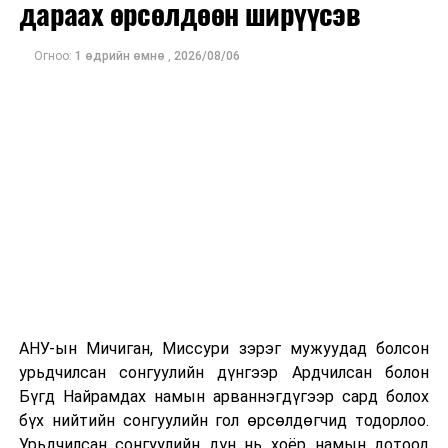
дэлхийн худалдаа, тээврийн сүлжээнд нөлөөлөх
дараах өрсөлдөөн ширүүсэв
эрсдэлтэй гэж шинжээчид үзэж байна.
Огноо:
1 өдрийн өмнө
,
2026/08/06
Энэхүү үйл явдал нь АНУ, Хятадын стратегийн
өрсөлдөөн Латин Америкийн бүс нутагт улам тодорч
буйг харуулж байна.
ДАРААХ МЭДЭЭ
Суданд өлсгөлөнгийн улмаас олон мянган өрх
дүрвэхэд хүрч байна
ӨМНӨХ МЭДЭЭ
АНУ 250 жилийн ойгоор Трампын зурагтай тусгай
паспорт гаргана
АНУ-ын Мичиган, Миссури зэрэг мужуудад болсон
урьдчилсан сонгуулийн дүнгээр Ардчилсан болон
Бүгд Найрамдах намын арваннэгдүгээр сард болох
бүх нийтийн сонгуулийн гол өрсөлдөгчид тодорлоо.
Урьдчилсан сонгуулийн дүн нь хоёр намын дотоод