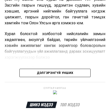
Засгийн газрын гишүүд, эрдэмтэн судлаач, хувийн
хэвшил, иргэний нийгмийн байгууллага нэгдэж
цөлжилт, газрын доройтол, ган гачигтай тэмцэх
хамгийн том Олон Улсын арга хэмжээ юм.
Хурал болохтой холбоотой нийслэлийн замын
хөдөлгөөн, аюулгүй байдал, төрийн үйлчилгээний
хэвийн ажиллагааг хангах зорилгоор боловсролын
байгууллагуудын үйл ажиллагаанд дараах зохицуулалт
хэрэгжүүлэхээр болжээ .
Цэцэрлэгийн бүртгэл
ДЭЛГЭРЭНГҮЙ УНШИХ
2026 оны 8 дугаар сарын 10–23-ны өдрүүдэд
E-Mongolia системээр бүртгэнэ.
СУРТАЛЧИЛГАА
Нэгдүгээр ангийн элсэлт
ДАРААХ МЭДЭЭ
АНУ: Ам.долларын ханш суларч, үнийн өсөлтөд
ШИНЭ МЭДЭЭ
ТОП МЭДЭЭ
нөлөөлөв
2026 оны 8 дугаар сарын 17–28-ны өдрүүдэд