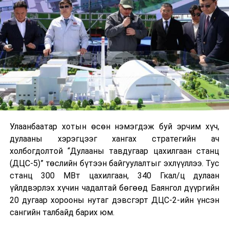
Улаанбаатар хотын өсөн нэмэгдэж буй эрчим хүч,
дулааны хэрэгцээг хангах стратегийн ач
холбогдолтой “Дулааны тавдугаар цахилгаан станц
(ДЦС-5)” төслийн бүтээн байгуулалтыг эхлүүллээ. Тус
станц 300 МВт цахилгаан, 340 Гкал/ц дулаан
үйлдвэрлэх хүчин чадалтай бөгөөд Баянгол дүүргийн
20 дугаар хорооны нутаг дэвсгэрт ДЦС-2-ийн үнсэн
сангийн талбайд барих юм.