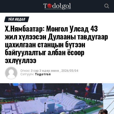
ҮЙЛ ЯВДАЛ
Х.Нямбаатар: Монгол Улсад 43
жил хүлээсэн Дулааны тавдугаар
цахилгаан станцын бүтээн
байгуулалтыг албан ёсоор
эхлүүллээ
Огноо:
3 сар 3 өдөр.өмнө
,
2026/05/04
Сэтгүүлч:
Тодотгол