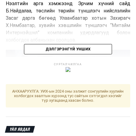
Нээлтийн арга хэмжээнд Эрчим хүчний сайд
Б.Найдалаа, төслийн төрийн түншлэгч нийслэлийн
Засаг дарга бөгөөд Улаанбаатар хотын Захирагч
Х.Нямбаатар, хувийн хэвшлийн түншлэгч “Митайм
Интернэйшнл” компанийн удирдлагууд болон
холбогдох албаныхан оролцов.
ДЭЛГЭРЭНГҮЙ УНШИХ
СУРТАЛЧИЛГАА
АНХААРУУЛГА: УИХ-ын 2024 оны ээлжит сонгуулийн хуулийн
холбогдох заалтын хүрээнд тус сайтын сэтгэгдэл хэсгийг
түр хугацаанд хаасан болно.
ҮЙЛ ЯВДАЛ