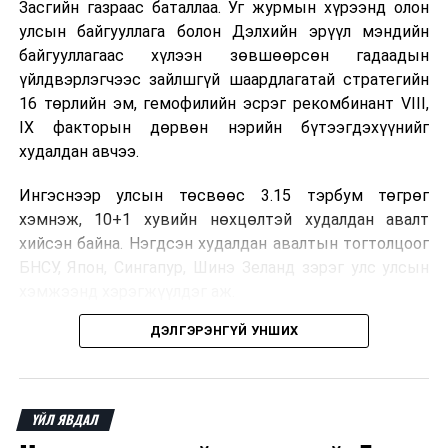
Төслийн нийт хөрөнгө оруулалт 658.6 сая ам.доллар
Засгийн газраас баталлаа. Уг журмын хүрээнд олон
бөгөөд үүний 80 хувийг хувийн хэвшлийн түншлэгч,
улсын байгууллага болон Дэлхийн эрүүл мэндийн
20 хувийг төрийн түншлэгч тал хариуцах юм.
байгууллагаас хүлээн зөвшөөрсөн гадаадын
Нийслэлийн зүгээс төслийн санхүүжилтийн эх
үйлдвэрлэгчээс зайлшгүй шаардлагатай стратегийн
үүсвэрийг бүрдүүлэх хүрээнд дотоодын санхүүгийн
16 төрлийн эм, гемофилийн эсрэг рекомбинант VIII,
зах зээлд 200 тэрбум төгрөгийн бондыг амжилттай
IX факторын дөрвөн нэрийн бүтээгдэхүүнийг
гаргасан.
худалдан авчээ.
Ингэснээр улсын төсвөөс 3.15 тэрбум төгрөг
хэмнэж, 10+1 хувийн нөхцөлтэй худалдан авалт
хийсэн байна. Нэгдсэн худалдан авалтын тогтолцоог
БНСУ, Япон, Сингапур, Шинэ Зеланд зэрэг улс улсын
хэмжээнд хэрэгжүүлдэг аж.
ДЭЛГЭРЭНГҮЙ УНШИХ
Нэг эх үүсвэрээс худалдан авах тогтолцоо нь бөөний
үнийн хөнгөлөлт эдлэх, улсын төсвийн зардлыг
бууруулах, ДЭМБ-ын хатуу зохицуулалттай
үйлдвэрээс эмийг боломжийн үнээр авах, зах зээлд
ҮЙЛ ЯВДАЛ
ховорддог эмийн хангамжийг тасалдуулахгүй байх