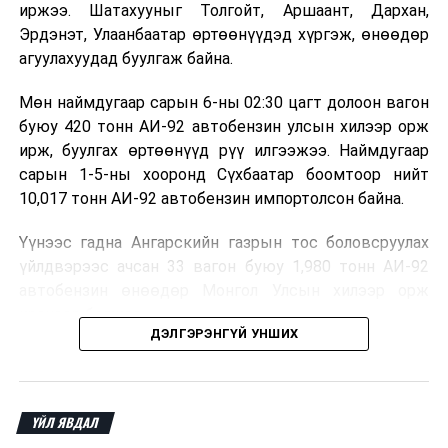
бэлтгэл ажлыг хийж ирсэн бүх хамт олондоо
иржээ. Шатахууныг Толгойт, Аршаант, Дархан,
талархал илэрхийлье.
Эрдэнэт, Улаанбаатар өртөөнүүдэд хүргэж, өнөөдөр
агуулахуудад буулгаж байна.
Энэ жил Улаанбаатар хотод Дулааны тавдугаар
цахилгаан станц, Эмээлт эко аж үйлдвэрийн паркийг
Мөн наймдугаар сарын 6-ны 02:30 цагт долоон вагон
түшиглэсэн цахилгаан станц, Дамбадаржаа станц,
буюу 420 тонн АИ-92 автобензин улсын хилээр орж
Дэнжийн мянга станц, хийн станцууд, хог шатааж
ирж, буулгах өртөөнүүд рүү илгээжээ. Наймдугаар
эрчим хүч үйлдвэрлэх, Хүннү хотын станц гээд хэд
сарын 1-5-ны хооронд Сүхбаатар боомтоор нийт
хэдэн станцын төслийг хэрэгжүүлнэ. Агаарын
10,017 тонн АИ-92 автобензин импортолсон байна.
бохирдол, авто замын түгжрэлийг бууруулах,
Үүнээс гадна Ангарскийн газрын тос боловсруулах
иргэдийг ая, тухтай амьдруулах томоохон төслүүдээ
үйлдвэрээс ачсан 33 вагон буюу 1,980 тонн АИ-92
урагшлуулахын төлөө үргэлж ажиллана. Ард түмэнд
автобензин өнөөдөр Монгол Улсын хилээр орж
амлалтаа биелүүлж, цаг хугацаандаа төслийг
ирэхээр болжээ.
ашиглалтад оруулахын төлөө ажиллацгаая” хэмээн
ДЭЛГЭРЭНГҮЙ УНШИХ
онцоллоо.
Төмөр зам, гааль, холбогдох байгууллага болон
шатахуун импортлогч аж ахуйн нэгжүүд хамтран
шатахууныг агуулах, түгээх станцуудад хоногийн
ҮЙЛ ЯВДАЛ
турш тасралтгүй хүргэж, хангамжийг хэвийн