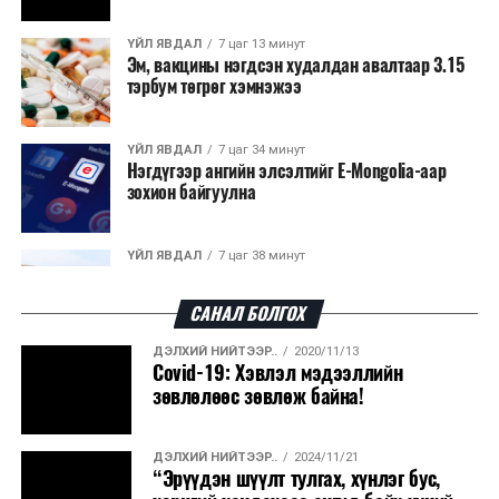
2026 оны 8 дугаар сарын 17–28-ны өдрүүдэд
нийслэлийн бүх сургууль, цэцэрлэгт ажлын
ҮЙЛ ЯВДАЛ
7 цаг 13 минут
Эм, вакцины нэгдсэн худалдан авалтаар 3.15
байранд элсэлт, бүртгэл болон бусад аливаа
тэрбум төгрөг хэмнэжээ
арга хэмжээ зохион байгуулахгүй болно.
ҮЙЛ ЯВДАЛ
7 цаг 34 минут
Нэгдүгээр ангийн элсэлтийг E-Mongolia-аар
зохион байгуулна
ҮЙЛ ЯВДАЛ
7 цаг 38 минут
Улсын чанартай хатуу хучилттай авто замын
талаас илүү хувь нь 13-аас...
САНАЛ БОЛГОХ
ДЭЛХИЙ НИЙТЭЭР..
2020/11/13
ҮЙЛ ЯВДАЛ
7 цаг 43 минут
Covid-19: Хэвлэл мэдээллийн
Засгийн газар энэ оныг дуустал санхүүгийн
зөвлөлөөс зөвлөж байна!
хэмнэлтийн горимд шилжинэ
ДЭЛХИЙ НИЙТЭЭР..
2024/11/21
ХЭН ЮУ ХЭЛЭВ...
8 цаг 11 минут
“Эрүүдэн шүүлт тулгах, хүнлэг бус,
Шатахууны импортын гаалийн албан татварыг