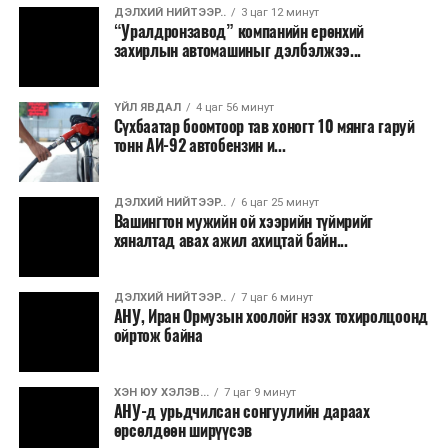
E-Mongolia системээр бүртгэнэ.
ДЭЛХИЙ НИЙТЭЭР..
3 цаг 12 минут
ӨМНӨХ МЭДЭЭ
“Уралдронзавод” компанийн ерөнхий
Спирит Эйрлайнс компани дампуурлаа зарлав
Энэ хугацаанд хүүхэд бүртгэх дэмжлэгийн баг
захирлын автомашиныг дэлбэлжээ...
сургуулиуд дээр ажиллахгүй.
ҮЙЛ ЯВДАЛ
4 цаг 56 минут
Их, дээд сургуулийн хичээл
Сүхбаатар боомтоор тав хоногт 10 мянга гаруй
тонн АИ-92 автобензин и...
2026 оны 9 дүгээр сарын 1-нээс цахимаар
эхэлнэ.
ДЭЛХИЙ НИЙТЭЭР..
6 цаг 25 минут
2026 оны 9 дүгээр сарын 14-нөөс танхимаар
Вашингтон мужийн ой хээрийн түймрийг
хяналтад авах ажил ахицтай байн...
үргэлжилнэ.
Оюутны дотуур байр
ДЭЛХИЙ НИЙТЭЭР..
7 цаг 6 минут
АНУ, Иран Ормузын хоолойг нээх тохиролцоонд
2026 оны 9 дүгээр сарын 13-наас оюутнуудыг
ойртож байна
дотуур байранд оруулж эхэлнэ.
Сургууль, цэцэрлэгийн үйл ажиллагааны
ХЭН ЮУ ХЭЛЭВ...
7 цаг 9 минут
АНУ-д урьдчилсан сонгуулийн дараах
зохицуулалт
өрсөлдөөн ширүүсэв