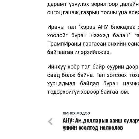
дарамт үзүүлэх зорилгоор далайн
онгоц гацаж, газрын тосны үнэ өсө
Ираны тал “хэрэв АНУ блокадаа 
хоолойг бүрэн нээхэд бэлэн” 
ТрампИраны гаргасан энхийн сана
байгаагаа илэрхийлжээ.
Ийнхүү хоёр тал байр суурин дээр
саад болж байна. Гал зогсоох тох
хурцадмал байдал бүрэн намжа
тодорхойгүй хэвээр байгаа юм.
ӨМНӨХ МЭДЭЭ
АНУ: Ам.долларын ханш сулар
үнийн өсөлтөд нөлөөлөв