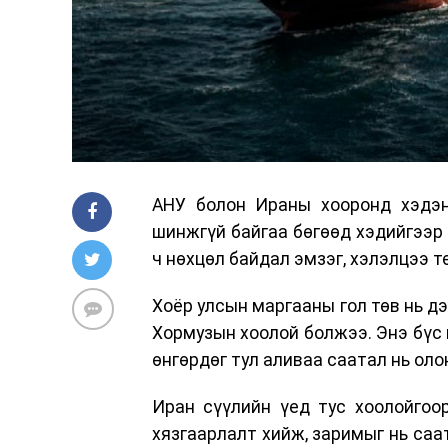
АНУ болон Ираны хооронд хэдэ
шинжгүй байгаа бөгөөд хэдийгээр 
ч нөхцөл байдал эмзэг, хэлэлцээ т
Хоёр улсын маргааны гол төв нь д
Хормузын хоолой болжээ. Энэ бүс 
өнгөрдөг тул аливаа саатал нь оло
Иран сүүлийн үед тус хоолойгоо
хязгаарлалт хийж, заримыг нь саа