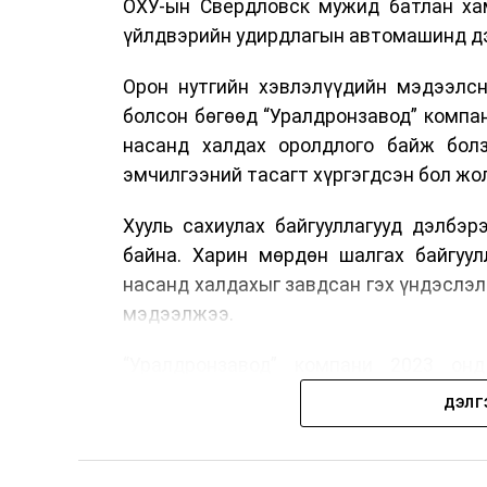
ОХУ-ын Свердловск мужид батлан хам
үйлдвэрийн удирдлагын автомашинд дэ
Орон нутгийн хэвлэлүүдийн мэдээлсн
болсон бөгөөд “Уралдронзавод” компа
насанд халдах оролдлого байж болз
эмчилгээний тасагт хүргэгдсэн бол жол
Хууль сахиулах байгууллагууд дэлбэ
байна. Харин мөрдөн шалгах байгуул
насанд халдахыг завдсан гэх үндэслэл
мэдээлжээ.
“Уралдронзавод” компани 2023 онд
нисгэгчгүй нисэх төхөөрөмж үйлдвэр
ДЭЛГ
тэрбум рубль, цэвэр ашиг нь 1.9 тэрбу
Одоогоор дэлбэрэлтийн шалтгаан, хэрэ