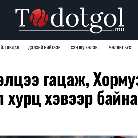
ҮЙЛ ЯВДАЛ
ДЭЛХИЙ НИЙТЭЭР..
ХЭН ЮУ ХЭЛЭВ...
ЧӨЛӨӨТ БҮС
элцээ гацаж, Хорм
 хурц хэвээр байна