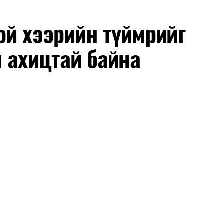
й хээрийн түймрийг
 ахицтай байна