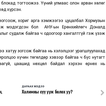
 блокад тогтоожээ. Үүний улмаас олон арван хөлөг
хөд хүрсэн.
зогсоож, хориг арга хэмжээгээ цуцалбал Хормузын
гэж мэдэгдсэн бол АНУ-ын Ерөнхийлөгч Доналд
лыг судалж байгаа ч одоогоор хангалтгүй гэж үзэж
ээ хатуу зогсож байгаа нь хэлэлцээг урагшлуулахад
иролцоо хүчин төгөлдөр хэвээр байгаа ч бүс нутагт
агүй, цаашид нөхцөл байдал хэрхэн өрнөх нь
ДАРААХ МЭДЭЭ
ч,
Халимны сүү ууж болох уу?