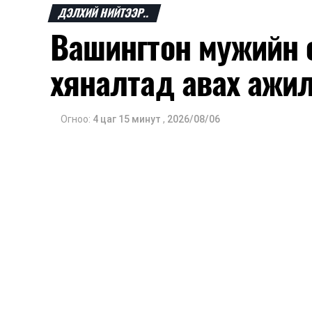
мэдээлэл гараагүй байна.
ДЭЛХИЙ НИЙТЭЭР..
Вашингтон мужийн о
хяналтад авах ажил
Огноо:
4 цаг 15 минут
,
2026/08/06