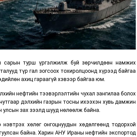
н сарын турш үргэлжилж буй зөрчилдөөн намжих
талууд түр гал зогсоох тохиролцоонд хүрээд байгаа
өдийлөн ахиц гараагүй хэвээр байгаа юм.
элхийн нефтийн тээвэрлэлтийн чухал зангилаа болох
нутгаар дэлхийн газрын тосны ихээхэн хувь дамжин
н улсын зах зээлд шууд нөлөөлж байна.
р нэвтрэх хөлөг онгоцнуудын хөдөлгөөнд тодорхой
туулсан байна. Харин АНУ Ираны нефтийн экспортод