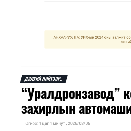
АНХААРУУЛГА: УИХ-ын 2024 оны ээлжит сон
хэсги
ДЭЛХИЙ НИЙТЭЭР..
“Уралдронзавод” к
захирлын автомаш
Огноо:
1 цаг 1 минут
,
2026/08/06