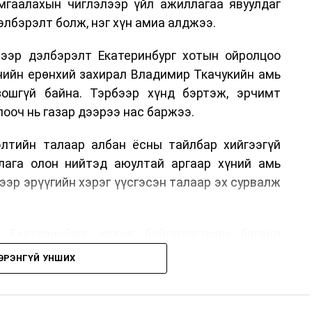
гаалахын чиглэлээр үйл ажиллагаа явуулдаг
лбэрэлт болж, нэг хүн амиа алджээ.
ээр дэлбэрэлт Екатеринбург хотын ойролцоо
нийн ерөнхий захирал Владимир Ткачукийн амь
ошгүй байна. Тэрбээр хүнд бэртэж, эрчимт
ооч нь газар дээрээ нас баржээ.
рэлтийн талаар албан ёсны тайлбар хийгээгүй
лага олон нийтэд аюултай аргаар хүний амь
ээр эрүүгийн хэрэг үүсгэсэн талаар эх сурвалж
 Екатеринбург хотод байгуулагдсан бөгөөд
лэдэг аж. Тус компанийн 2025 оны орлого 6.2
ЭРЭНГҮЙ УНШИХ
м рубльд хүрсэн гэж РБК мэдээлсэн байна.
гт холбоотой этгээдүүдийн талаар дэлгэрэнгүй