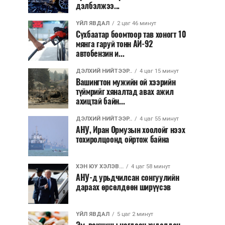
дэлбэлжээ...
ҮЙЛ ЯВДАЛ
2 цаг 46 минут
Сүхбаатар боомтоор тав хоногт 10
мянга гаруй тонн АИ-92
автобензин и...
ДЭЛХИЙ НИЙТЭЭР..
4 цаг 15 минут
Вашингтон мужийн ой хээрийн
түймрийг хяналтад авах ажил
ахицтай байн...
ДЭЛХИЙ НИЙТЭЭР..
4 цаг 55 минут
АНУ, Иран Ормузын хоолойг нээх
тохиролцоонд ойртож байна
ХЭН ЮУ ХЭЛЭВ...
4 цаг 58 минут
АНУ-д урьдчилсан сонгуулийн
дараах өрсөлдөөн ширүүсэв
ҮЙЛ ЯВДАЛ
5 цаг 2 минут