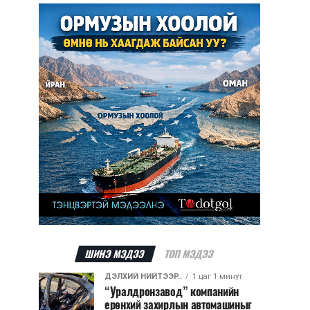
ШИНЭ МЭДЭЭ
ТОП МЭДЭЭ
ДЭЛХИЙ НИЙТЭЭР..
1 цаг 1 минут
“Уралдронзавод” компанийн
ерөнхий захирлын автомашиныг