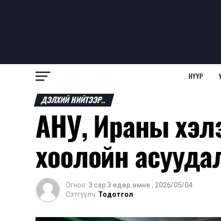
НҮҮР
ДЭЛХИЙ НИЙТЭЭР..
АНУ, Ираны хэл
хоолойн асуудал
Огноо:
3 сар 3 өдөр.өмнө
,
2026/05/04
Сэтгүүлч:
Тодотгол