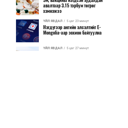
Эм, вакцины нэгдсэн худалдан
авалтаар 3.15 тэрбум төгрөг
хэмнэжээ
ҮЙЛ ЯВДАЛ
5 цаг 23 минут
Нэгдүгээр ангийн элсэлтийг E-
Mongolia-аар зохион байгуулна
ҮЙЛ ЯВДАЛ
5 цаг 27 минут
Улсын чанартай хатуу хучилттай
авто замын талаас илүү хувь нь
13-аас...
ҮЙЛ ЯВДАЛ
5 цаг 32 минут
Засгийн газар энэ оныг дуустал
санхүүгийн хэмнэлтийн горимд
шилжинэ
ХЭН ЮУ ХЭЛЭВ...
6 цагын өмнө
Шатахууны импортын гаалийн
албан татварыг 2027 оны
хоёрдугаар сарын ...