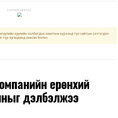
СУРТАЛЧИЛГАА
гуулийн хуулийн холбогдох заалтын хүрээнд тус сайтын сэтгэгдэл
йг түр хугацаанд хаасан болно.
омпанийн ерөнхий
иныг дэлбэлжээ