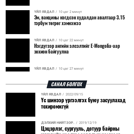
шийдвэр гаргах ширээн дээр байна.
ҮЙЛ ЯВДАЛ
10 цаг 2 минут
М.ТОДХҮҮ
Эм, вакцины нэгдсэн худалдан авалтаар 3.15
тэрбум төгрөг хэмнэжээ
ДАРААХ МЭДЭЭ
Франц Улстай хөгжүүлж буй харилцааг стратегийн
ҮЙЛ ЯВДАЛ
10 цаг 22 минут
түншлэлийн түвшинд хүргэх эрмэлзлээ Ерөнхий сайд
Нэгдүгээр ангийн элсэлтийг E-Mongolia-аар
илэрхийллээ
зохион байгуулна
ӨМНӨХ МЭДЭЭ
АНУ ухарсан уу: Хормузын бүс дэх завсарлага юу
ҮЙЛ ЯВДАЛ
10 цаг 27 минут
өгүүлж байна вэ
Улсын чанартай хатуу хучилттай авто замын
талаас илүү хувь нь 13-аас...
САНАЛ БОЛГОХ
ҮЙЛ ЯВДАЛ
2022/09/15
ҮЙЛ ЯВДАЛ
10 цаг 32 минут
Үс шинээр үргээлгэх буюу засуулахад
Засгийн газар энэ оныг дуустал санхүүгийн
тохиромжгүй
хэмнэлтийн горимд шилжинэ
ДЭЛХИЙ НИЙТЭЭР..
2019/12/19
ХЭН ЮУ ХЭЛЭВ...
10 цаг 59 минут
Цэцэрлэг, сургууль, дотуур байрны
Шатахууны импортын гаалийн албан татварыг