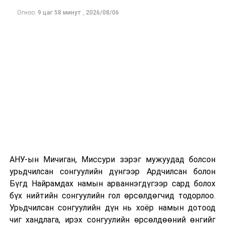
хугацаандаа “Рио Тинто”-гийн үнэ цэнийг хадгална
Огноо:
9 цаг 58 минут
,
2026/08/06
гэж харжээ. Тэдний хувьд Монголын Засгийн газрын
хатуу байр суурь нь хэлэлцээний нэг тактик бөгөөд
хувьцааны богино хугацааны уналт нь зарим хөрөнгө
оруулагчдад эсрэгээрээ худалдан авах боломж болж
харагдсан байна.
АНУ-ын Мичиган, Миссури зэрэг мужуудад болсон
урьдчилсан сонгуулийн дүнгээр Ардчилсан болон
Бүгд Найрамдах намын арваннэгдүгээр сард болох
бүх нийтийн сонгуулийн гол өрсөлдөгчид тодорлоо.
Урьдчилсан сонгуулийн дүн нь хоёр намын дотоод
Reuters агентлагийн мэдээлснээр, Монгол Улсын
чиг хандлага, ирэх сонгуулийн өрсөлдөөний өнгийг