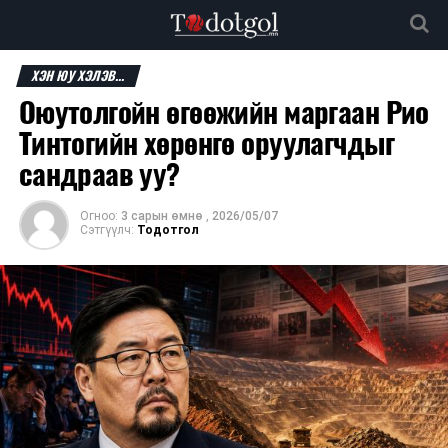
ХЭН ЮУ ХЭЛЭВ...
Оюутолгойн өгөөжийн маргаан Рио
Тинтогийн хөрөнгө оруулагчдыг
сандраав уу?
Огноо:
3 сарын өмнө
,
2026/05/07
Сэтгүүлч:
Тодотгол