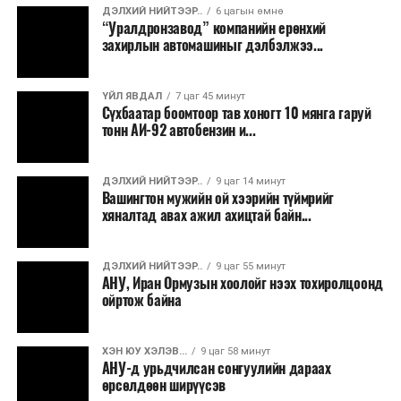
санхүүжилт
татахаар зорьж байна. Нэг төслийн
ДЭЛХИЙ НИЙТЭЭР..
6 цагын өмнө
“Уралдронзавод” компанийн ерөнхий
дундаж санхүүжилтийн хэмжээ
700 мянган
захирлын автомашиныг дэлбэлжээ...
ам.доллар
байхаар тооцжээ.
ҮЙЛ ЯВДАЛ
7 цаг 45 минут
Сүхбаатар боомтоор тав хоногт 10 мянга гаруй
тонн АИ-92 автобензин и...
ДЭЛХИЙ НИЙТЭЭР..
9 цаг 14 минут
Вашингтон мужийн ой хээрийн түймрийг
хяналтад авах ажил ахицтай байн...
Эцэст нь Оюутолгойн асуудал нэг асуулт руу эргэж
ДЭЛХИЙ НИЙТЭЭР..
9 цаг 55 минут
очно. Монгол Улс дэлхийн хэмжээний баялгаа
АНУ, Иран Ормузын хоолойг нээх тохиролцоонд
ойртож байна
дотоодын улс төрийн савлагаанаас ангид, урт
хугацааны үндэсний эрх ашгийн үүднээс удирдаж
чадах уу.
ХЭН ЮУ ХЭЛЭВ...
9 цаг 58 минут
АНУ-д урьдчилсан сонгуулийн дараах
өрсөлдөөн ширүүсэв
Энэ асуултын хариу зөвхөн уурхайн гүнд бус, төрийн