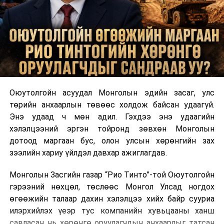
Оюутолгойн асуудал Монголын эдийн засаг, улс
төрийн анхаарлын төвөөс холдож байсан удаагүй.
Энэ удаад ч мөн адил. Гэхдээ энэ удаагийн
хэлэлцээний эргэн тойронд зөвхөн Монголын
дотоод маргаан бус, олон улсын хөрөнгийн зах
зээлийн хариу үйлдэл давхар ажиглагдав.
Монголын Засгийн газар “Рио Тинто”-той Оюутолгойн
гэрээний нөхцөл, төслөөс Монгол Улсад ногдох
өгөөжийн талаар дахин хэлэлцээ хийх байр сууриа
илэрхийлэх үеэр тус компанийн хувьцааны ханш
савласан нь хөрөнгө оруулагчдын анхаарлыг татсан