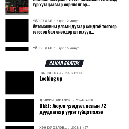
түр хугацаагаар өөрчлөлт ор...
байна. Тухайлбал, Германд лаг шатаах үйлдвэрээс
гарсан үнснээс фосфор сэргээн авах технологи
ашигладаг бол Нидерландад төвлөрсөн лаг
ҮЙЛ ЯВДАЛ
6 цаг 12 минут
Автомашины улсын дугаар сондгой тоогоор
боловсруулах үйлдвэрүүдээр дулаан, цахилгаан
төгссөн бол өнөөдөр шатахуун...
эрчим хүч үйлдвэрлэдэг.
Ийнхүү лаг хатаах, шатаах технологийг лагийн
ҮЙЛ ЯВДАЛ
6 цаг 16 минут
эзлэхүүнийг бууруулахын зэрэгцээ эрчим хүч
Улаанбаатарт өдөртөө 30 хэм дулаан
үйлдвэрлэх, нөөцийг дахин ашиглах чиглэлээр олон
САНАЛ БОЛГОХ
улсад өргөн ашиглаж байна.
ЧӨЛӨӨТ БҮС
2021/12/14
ДЭЛХИЙ НИЙТЭЭР..
2026/08/06
Looking up
“Уралдронзавод” компанийн ерөнхий
захирлын автомашиныг дэлбэлжээ...
ДЭЛХИЙ НИЙТЭЭР..
2024/06/10
ҮЙЛ ЯВДАЛ
2026/08/06
ОБЕГ: Аюулт үзэгдэл, ослын 72
Сүхбаатар боомтоор тав хоногт 10 мянга гаруй
дуудлагаар үүрэг гүйцэтгэлээ
тонн АИ-92 автобензин и...
ХЭН ЮУ ХЭЛЭВ...
2023/11/27