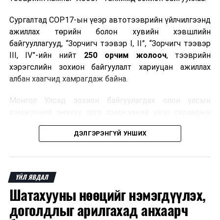
Сургалтад COP17-ын үеэр автотээврийн үйлчилгээнд
ажиллах төрийн болон хувийн хэвшлийн
байгууллагууд, “Зорчигч тээвэр I, II”, “Зорчигч тээвэр
III, IV”-ийн нийт
250 орчим жолооч
, тээврийн
хэрэгслийн зохион байгуулалт хариуцан ажиллах
албан хаагчид хамрагдаж байна.
Монгол Улсад зохион байгуулагдах олон улсын
хэмжээний энэхүү арга хэмжээний үеэр гадаадын
зочид, төлөөлөгчдөд аюулгүй, шуурхай, соёлтой,
ДЭЛГЭРЭНГҮЙ УНШИХ
мэргэжлийн түвшинд тээврийн үйлчилгээ үзүүлэх
бэлтгэлийг хангах нь сургалтын гол зорилго юм.
Сургалтаар COP17-ын ерөнхий ойлголт, ач холбогдол,
ҮЙЛ ЯВДАЛ
зохион байгуулалтын онцлог, зочид, төлөөлөгчдийн
Шатахууны нөөцийг нэмэгдүүлэх,
ангилал, үйлчилгээний стандарт, жолооч нарын үүрэг
хариуцлага, сахилга бат, үйлчилгээний соёл, ёс зүй,
доголдлыг арилгахад анхаарч
мэргэжлийн харилцааны талаар нэгдсэн мэдээлэл