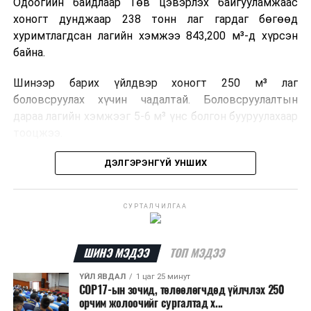
Одоогийн байдлаар Төв цэвэрлэх байгууламжаас
хоногт дунджаар 238 тонн лаг гардаг бөгөөд
хуримтлагдсан лагийн хэмжээ 843,200 м³-д хүрсэн
байна.
Шинээр барих үйлдвэр хоногт 250 м³ лаг
боловсруулах хүчин чадалтай. Боловсруулалтын
дараа лагийн хэмжээг 5-6 м³ үнс болгон бууруулахаар
тооцжээ.
Төслийн техник, эдийн засгийн үндэслэлийг
ДЭЛГЭРЭНГҮЙ УНШИХ
боловсруулж дууссан бөгөөд Барилга хөгжлийн
төвийн 2025 оны долоодугаар сарын 22-ны өдрийн
СУРТАЛЧИЛГАА
магадлалын ерөнхий дүгнэлтээр баталгаажуулсан
байна.
ШИНЭ МЭДЭЭ
ТОП МЭДЭЭ
Мөн Нийслэлийн иргэдийн Төлөөлөгчдийн Хурлын
2025 оны 25/01 дүгээр тогтоолоор баталсан “Төр,
ҮЙЛ ЯВДАЛ
1 цаг 25 минут
COP17-ын зочид, төлөөлөгчдөд үйлчлэх 250
хувийн хэвшлийн түншлэлээр нийслэлд хэрэгжүүлэх
орчим жолоочийг сургалтад х...
төслийн жагсаалт”-д лаг хатааж, шатаах үйлдвэр