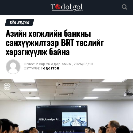
ҮЙЛ ЯВДАЛ
Азийн хөгжлийн банкны
санхүүжилтээр BRT төслийг
хэрэгжүүлж байна
Огноо:
2 сар 26 өдөр.өмнө
,
2026/05/13
Сэтгүүлч:
Тодотгол