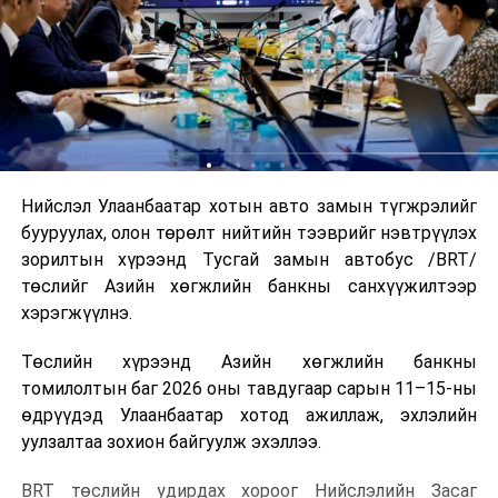
Нийслэл Улаанбаатар хотын авто замын түгжрэлийг
бууруулах, олон төрөлт нийтийн тээврийг нэвтрүүлэх
зорилтын хүрээнд Тусгай замын автобус /BRT/
төслийг Азийн хөгжлийн банкны санхүүжилтээр
хэрэгжүүлнэ.
Төслийн хүрээнд Азийн хөгжлийн банкны
томилолтын баг 2026 оны тавдугаар сарын 11–15-ны
өдрүүдэд Улаанбаатар хотод ажиллаж, эхлэлийн
уулзалтаа зохион байгуулж эхэллээ.
BRT төслийн удирдах хороог Нийслэлийн Засаг