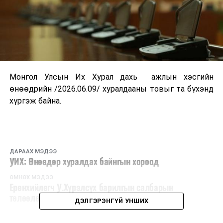
Монгол Улсын Их Хурал дахь ажлын хэсгийн
өнөөдрийн /2026.06.09/ хуралдааны товыг та бүхэнд
хүргэж байна.
ДАРААХ МЭДЭЭ
УИХ: Өнөөдөр хуралдах байнгын хороод
ӨМНӨХ МЭДЭЭ
Ерөнхийлөгч У.Хүрэлсүх барилгын салбарын
төлөөлөлтэй уулзлаа
ДЭЛГЭРЭНГҮЙ УНШИХ