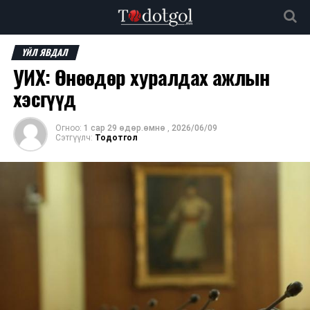
ҮЙЛ ЯВДАЛ
УИХ: Өнөөдөр хуралдах ажлын
хэсгүүд
Огноо:
1 сар 29 өдөр.өмнө
,
2026/06/09
Сэтгүүлч:
Тодотгол