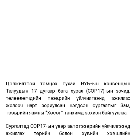
Цөлжилттэй тэмцэх тухай НҮБ-ын конвенцын
Талуудын 17 дугаар бага хурал (COP17)-ын зочид,
төлөөлөгчдийн тээврийн үйлчилгээнд ажиллах
жолооч нарт зориулсан нэгдсэн сургалтыг Зам,
тээврийн яамны “Хөсөг” танхимд зохион байгууллаа.
Сургалтад COP17-ын үеэр автотээврийн үйлчилгээнд
ажиллах төрийн болон хувийн хэвшлийн