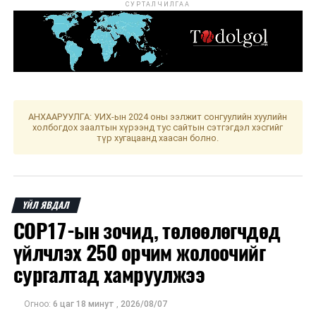
СУРТАЛЧИЛГАА
АНХААРУУЛГА: УИХ-ын 2024 оны ээлжит сонгуулийн хуулийн
холбогдох заалтын хүрээнд тус сайтын сэтгэгдэл хэсгийг
түр хугацаанд хаасан болно.
ҮЙЛ ЯВДАЛ
COP17-ын зочид, төлөөлөгчдөд
үйлчлэх 250 орчим жолоочийг
сургалтад хамруулжээ
Огноо:
6 цаг 18 минут
,
2026/08/07