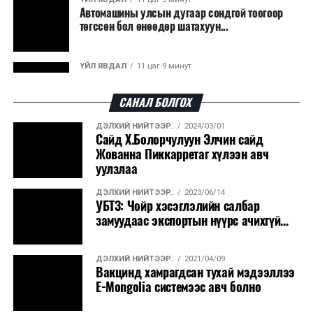
Автомашины улсын дугаар сондгой тоогоор
боловсруулах үйлдвэрүүдээр дулаан, цахилгаан
төгссөн бол өнөөдөр шатахуун...
эрчим хүч үйлдвэрлэдэг.
Ийнхүү лаг хатаах, шатаах технологийг лагийн
ҮЙЛ ЯВДАЛ
11 цаг 9 минут
эзлэхүүнийг бууруулахын зэрэгцээ эрчим хүч
Улаанбаатарт өдөртөө 30 хэм дулаан
үйлдвэрлэх, нөөцийг дахин ашиглах чиглэлээр олон
САНАЛ БОЛГОХ
улсад өргөн ашиглаж байна.
ДЭЛХИЙ НИЙТЭЭР..
2024/03/01
ДЭЛХИЙ НИЙТЭЭР..
2026/08/06
Сайд Х.Болорчулуун Элчин сайд
“Уралдронзавод” компанийн ерөнхий
Жованна Пиккарретаг хүлээн авч
захирлын автомашиныг дэлбэлжээ...
уулзлаа
ДЭЛХИЙ НИЙТЭЭР..
2023/06/14
ҮЙЛ ЯВДАЛ
2026/08/06
УБТЗ: Чойр хэсэглэлийн салбар
Сүхбаатар боомтоор тав хоногт 10 мянга гаруй
замуудаас экспортын нүүрс ачихгүй...
тонн АИ-92 автобензин и...
ДЭЛХИЙ НИЙТЭЭР..
2021/04/09
ДЭЛХИЙ НИЙТЭЭР..
2026/08/06
Вакцинд хамрагдсан тухай мэдээллээ
Вашингтон мужийн ой хээрийн түймрийг
E-Mongolia системээс авч болно
хяналтад авах ажил ахицтай байн...