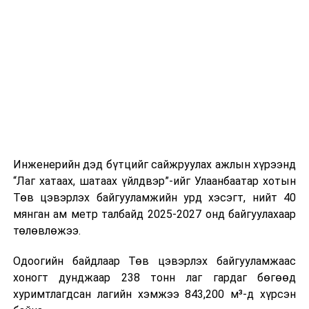
стандарт, сахилга хариуцлагыг хэвшүүлэх бэлтгэл
нийлүүлэлтийг тогтворжуулах хүрээнд бусад эх
ажлын нэг хэсэг гэж
Зам, тээврийн яамнаас
үүсвэрийг нэмэгдүүлэх чиглэлд анхаарч байна.
мэдээллээ.
Замын-Үүд боомтоор 2000 тонн дизель түлш орж
ирсэн бөгөөд шилжүүлэн ачих ажиллагаа хийгдэж
байна" гэлээ
гэж Аж үйлдвэр, эрдэс баялгийн яамнаас
мэдээллээ.
Инженерийн дэд бүтцийг сайжруулах ажлын хүрээнд
“Лаг хатаах, шатаах үйлдвэр”-ийг Улаанбаатар хотын
Төв цэвэрлэх байгууламжийн урд хэсэгт, нийт 40
мянган ам метр талбайд 2025-2027 онд байгуулахаар
төлөвлөжээ.
Одоогийн байдлаар Төв цэвэрлэх байгууламжаас
хоногт дунджаар 238 тонн лаг гардаг бөгөөд
хуримтлагдсан лагийн хэмжээ 843,200 м³-д хүрсэн