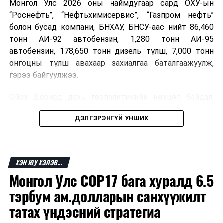
Монгол Улс 2026 оны наймдугаар сард ОХУ-ын
“Роснефть”, “Нефтьхимисервис”, “Газпром нефть”
болон бусад компани, БНХАУ, БНСУ-аас нийт 86,460
тонн АИ-92 автобензин, 1,280 тонн АИ-95
автобензин, 178,650 тонн дизель түлш, 7,000 тонн
онгоцны түлш авахаар захиалгаа баталгаажуулж,
гэрээ байгуулжээ.
Ойрх Дорнод дахь геополитикийн нөхцөл байдал,
Орос, Украины дайнаас шалтгаалсан газрын тосны
ДЭЛГЭРЭНГҮЙ УНШИХ
үнийн өсөлт дэлхийн зах зээлд буураагүй байна.
Үүний улмаас наймдугаар сард хил үнэ тонн тутамд
дахин өсөж, ОХУ болон бусад эх үүсвэрээс худалдан
авах шатахууны үнэ 1,200-2,000 ам.долларт хүрчээ.
ХЭН ЮУ ХЭЛЭВ...
Монгол Улс COP17 бага хуралд 6.5
Иймд дотоодын зах зээл дэх үнийн өсөлтийг
сааруулахын тулд гаалийн болон онцгой албан
тэрбум ам.долларын санхүүжилт
татварыг тэглэх шаардлага үүссэнийг салбарын сайд
татах үндэсний стратегиа
танилцуулсан байна.