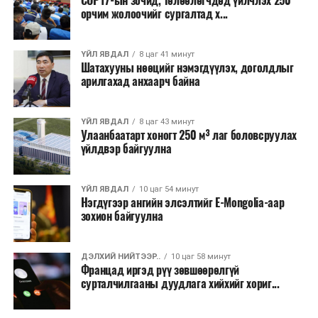
COP17-ын зочид, төлөөлөгчдөд үйлчлэх 250
дундаж санхүүжилтийн хэмжээ
700 мянган
орчим жолоочийг сургалтад х...
ам.доллар
байхаар тооцжээ.
ҮЙЛ ЯВДАЛ
8 цаг 41 минут
Шатахууны нөөцийг нэмэгдүүлэх, доголдлыг
арилгахад анхаарч байна
ҮЙЛ ЯВДАЛ
8 цаг 43 минут
Улаанбаатарт хоногт 250 м³ лаг боловсруулах
үйлдвэр байгуулна
ҮЙЛ ЯВДАЛ
10 цаг 54 минут
Нэгдүгээр ангийн элсэлтийг E-Mongolia-аар
зохион байгуулна
ДЭЛХИЙ НИЙТЭЭР..
10 цаг 58 минут
Францад иргэд рүү зөвшөөрөлгүй
сурталчилгааны дуудлага хийхийг хориг...