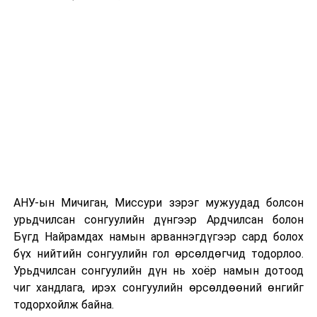
боловсронгуй болгохыг зорьж байгааг хэллээ.
Энэ хүрээнд Барилгын тухай, Хот байгуулалтын
тухай, Орон сууцжуулалтын тухай хуулийн
шинэчилсэн найруулга, Орон сууцжуулалтын
төрөлжсөн банкны анхдагч хуулийн төсөл
боловсруулж, УИХ-аар хэлэлцүүлэхээр төлөвлөж
байна.
Инженерийн дэд бүтэц, нийтийн үйлчилгээний хүчин
чадлыг давсан ачаалал, агаар, ус, хөрсний бохирдол,
замын хөдөлгөөний түгжрэл, нийтийн үйлчилгээний
АНУ-ын Мичиган, Миссури зэрэг мужуудад болсон
хүртээмж зэрэг нь иргэдийн эрүүл, аюулгүй орчинд
урьдчилсан сонгуулийн дүнгээр Ардчилсан болон
амьдрах нөхцөлийг алдагдуулсан хэвээр байгааг
Бүгд Найрамдах намын арваннэгдүгээр сард болох
уулзалтын үеэр онцоллоо.
бүх нийтийн сонгуулийн гол өрсөлдөгчид тодорлоо.
Иймээс Ерөнхийлөгч зарлиг гарган төвлөрлийг
Урьдчилсан сонгуулийн дүн нь хоёр намын дотоод
сааруулах, суурьшлын шинэ төвүүд бий болгох
чиг хандлага, ирэх сонгуулийн өрсөлдөөний өнгийг
зорилгоор Хархорум хотыг Орхоны хөндийд шинээр
тодорхойлж байна.