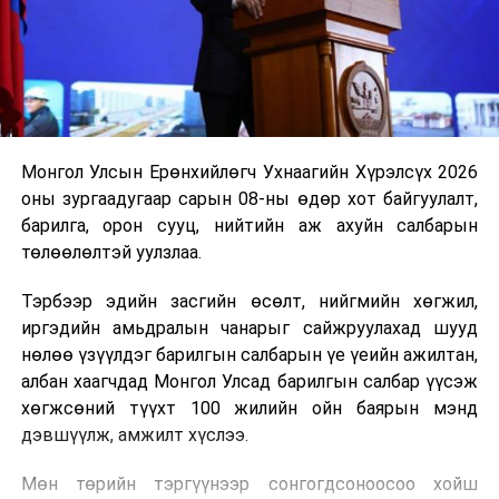
Монгол Улсын Ерөнхийлөгч Ухнаагийн Хүрэлсүх 2026
оны зургаадугаар сарын 08-ны өдөр хот байгуулалт,
барилга, орон сууц, нийтийн аж ахуйн салбарын
төлөөлөлтэй уулзлаа.
Тэрбээр эдийн засгийн өсөлт, нийгмийн хөгжил,
иргэдийн амьдралын чанарыг сайжруулахад шууд
нөлөө үзүүлдэг барилгын салбарын үе үеийн ажилтан,
албан хаагчдад Монгол Улсад барилгын салбар үүсэж
хөгжсөний түүхт 100 жилийн ойн баярын мэнд
дэвшүүлж, амжилт хүслээ.
Мөн төрийн тэргүүнээр сонгогдсоноосоо хойш