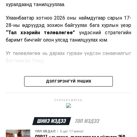
хуралдаанд танилцууллаа.
шуурхай нэвтрүүлэх, тээвэрлэх, буулгах, гадаад
вагонцистерний ашиглалтын төлбөр, хураамжийг
Улаанбаатар хотноо 2026 оны наймдугаар сарын 17-
хөнгөвчлөх, шаардлага хангасан зөвшөөрлийн
28-ны өдрүүдэд зохион байгуулах бага хурлын үеэр
хүсэлтийг түргэн шийдвэрлэх, шатахууны
“Тал хээрийн төлөвлөгөө”
үндэсний стратегийн
нийлүүлэлтийн тогтвортой байдлыг хангахыг
баримт бичгийг олон улсад танилцуулах юм.
холбогдох сайд нарт үүрэг болголоо.
Уг төлөвлөгөө нь дараах гурван үндсэн санаачилгыг
багтаажээ. Үүнд:
Бэлчээрийн тэргүүлэх санаачилга
ДЭЛГЭРЭНГҮЙ УНШИХ
Ус, газрын нэгдсэн менежментийн санаачилга
Байгальд суурилсан шийдэл бүхий тогтвортой
СУРТАЛЧИЛГАА
дэд бүтцийн санаачилга
Эдгээр санаачилгын хүрээнд нийт
292 төсөл
ШИНЭ МЭДЭЭ
ТОП МЭДЭЭ
хэрэгжүүлэхээр төлөвлөж,
6.5 тэрбум ам.долларын
санхүүжилт
татахаар зорьж байна. Нэг төслийн
ҮЙЛ ЯВДАЛ
6 цаг 17 минут