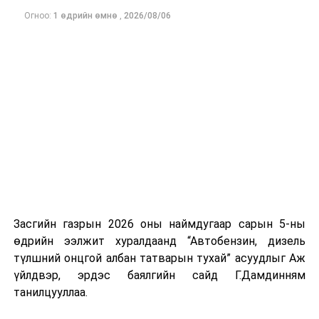
дүн нь ирэх арваннэгдүгээр сард болох АНУ-ын
Огноо:
1 өдрийн өмнө
,
2026/08/06
завсрын сонгуулийн өнгийг тодорхойлох чухал
үзүүлэлт болж байна.
Засгийн газрын 2026 оны наймдугаар сарын 5-ны
өдрийн ээлжит хуралдаанд “Автобензин, дизель
түлшний онцгой албан татварын тухай” асуудлыг Аж
үйлдвэр, эрдэс баялгийн сайд Г.Дамдинням
танилцууллаа.