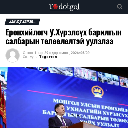
ХЭН ЮУ ХЭЛЭВ...
Ерөнхийлөгч У.Хүрэлсүх барилгын
салбарын төлөөлөлтэй уулзлаа
Огноо:
1 сар 29 өдөр.өмнө
,
2026/06/09
Сэтгүүлч:
Тодотгол