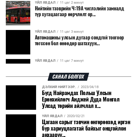
ҮЙЛ ЯВДАЛ
11 цаг 2 минут
Нийтийн тээврийн Ч:19А чиглэлийн замналд
түр хугацаагаар өөрчлөлт ор...
ҮЙЛ ЯВДАЛ
11 цаг 3 минут
Автомашины улсын дугаар сондгой тоогоор
төгссөн бол өнөөдөр шатахуун...
ҮЙЛ ЯВДАЛ
11 цаг 7 минут
Улаанбаатарт өдөртөө 30 хэм дулаан
САНАЛ БОЛГОХ
ДЭЛХИЙ НИЙТЭЭР..
2023/04/18
ДЭЛХИЙ НИЙТЭЭР..
2026/08/06
Бүгд Найрамдах Польш Улсын
“Уралдронзавод” компанийн ерөнхий
Ерөнхийлөгч Анджей Дуда Монгол
захирлын автомашиныг дэлбэлжээ...
Улсад төрийн айлчлал х...
ҮЙЛ ЯВДАЛ
2020/02/21
ҮЙЛ ЯВДАЛ
2026/08/06
Цагаан сарыг тэвчин өнгөрөөхөд иргэн
Сүхбаатар боомтоор тав хоногт 10 мянга гаруй
бүр хариуцлагатай байхыг онцгойлон
тонн АИ-92 автобензин и...
анхааруу...