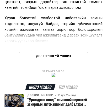
цөлжилт, газрын доройтол, ган гачигтай тэмцэх
хамгийн том Олон Улсын арга хэмжээ юм.
Хурал болохтой холбоотой нийслэлийн замын
хөдөлгөөн, аюулгүй байдал, төрийн үйлчилгээний
хэвийн ажиллагааг хангах зорилгоор боловсролын
байгууллагуудын үйл ажиллагаанд дараах зохицуулалт
хэрэгжүүлэхээр болжээ .
Цэцэрлэгийн бүртгэл
ДЭЛГЭРЭНГҮЙ УНШИХ
2026 оны 8 дугаар сарын 10–23-ны өдрүүдэд
E-Mongolia системээр бүртгэнэ.
СУРТАЛЧИЛГАА
Нэгдүгээр ангийн элсэлт
ШИНЭ МЭДЭЭ
ТОП МЭДЭЭ
2026 оны 8 дугаар сарын 17–28-ны өдрүүдэд
E-Mongolia системээр бүртгэнэ.
ДЭЛХИЙ НИЙТЭЭР..
11 цаг 2 минут
“Уралдронзавод” компанийн ерөнхий
Энэ хугацаанд хүүхэд бүртгэх дэмжлэгийн баг
захирлын автомашиныг дэлбэлжээ...