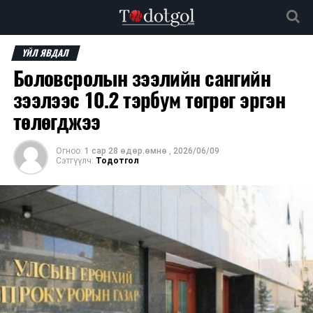
ҮЙЛ ЯВДАЛ
Боловсролын зээлийн сангийн
зээлээс 10.2 тэрбум төгрөг эргэн
төлөгджээ
Огноо:
1 сар 28 өдөр.өмнө
,
2026/06/09
Сэтгүүлч:
Тодотгол