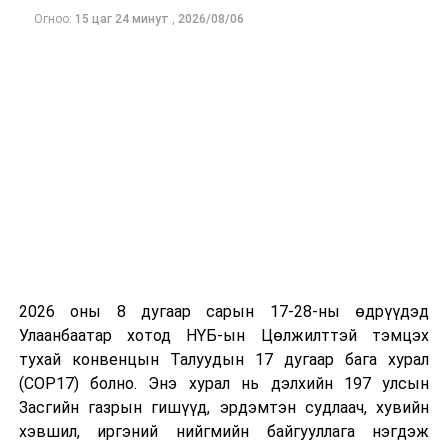
бууруулж, эмийн үнийн өсөлтийг сааруулснаар
Огноо:
15 цаг 24 минут
,
2026/08/06
иргэдийн санхүүгийн дарамтыг багасгах боломж
бүрдэнэ гэж үзжээ.
2026 оны 8 дугаар сарын 17-28-ны өдрүүдэд
Улаанбаатар хотод НҮБ-ын Цөлжилттэй тэмцэх
тухай конвенцын Талуудын 17 дугаар бага хурал
(COP17) болно. Энэ хурал нь дэлхийн 197 улсын
Засгийн газрын гишүүд, эрдэмтэн судлаач, хувийн
хэвшил, иргэний нийгмийн байгууллага нэгдэж