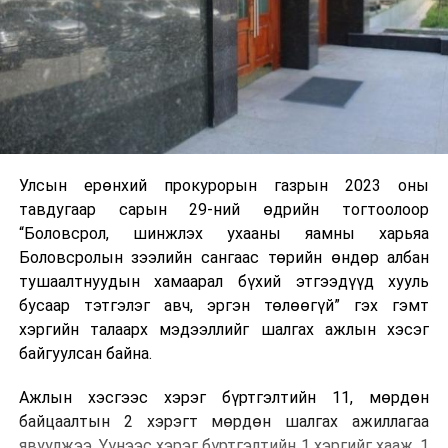
Улсын ерөнхий прокурорын газрын 2023 оны
тавдугаар сарын 29-ний өдрийн тогтоолоор
“Боловсрол, шинжлэх ухааны яамны харьяа
Боловсролын зээлийн сангаас төрийн өндөр албан
тушаалтнуудын хамаарал бүхий этгээдүүд хууль
бусаар тэтгэлэг авч, эргэн төлөөгүй” гэх гэмт
хэргийн талаарх мэдээллийг шалгах ажлын хэсэг
байгуулсан байна.
Ажлын хэсгээс хэрэг бүртгэлтийн 11, мөрдөн
байцаалтын 2 хэрэгт мөрдөн шалгах ажиллагаа
явуулжээ. Үүнээс хэрэг бүртгэлтийн 1 хэргийг хааж, 1