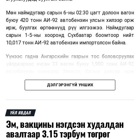
Мөн наймдугаар сарын 6-ны 02:30 цагт долоон вагон
буюу 420 тонн АИ-92 автобензин улсын хилээр орж
ирж, буулгах өртөөнүүд рүү илгээжээ. Наймдугаар
сарын 1-5-ны хооронд Сүхбаатар боомтоор нийт
10,017 тонн АИ-92 автобензин импортолсон байна.
Үүнээс гадна Ангарскийн газрын тос боловсруулах
үйлдвэрээс ачсан 33 вагон буюу 1,980 тонн АИ-92
автобензин өнөөдөр Монгол Улсын хилээр орж
ирэхээр болжээ.
ДЭЛГЭРЭНГҮЙ УНШИХ
Төмөр зам, гааль, холбогдох байгууллага болон
шатахуун импортлогч аж ахуйн нэгжүүд хамтран
шатахууныг агуулах, түгээх станцуудад хоногийн
ҮЙЛ ЯВДАЛ
турш тасралтгүй хүргэж, хангамжийг хэвийн
Эм, вакцины нэгдсэн худалдан
болгохоор ажиллаж байна.
авалтаар 3.15 тэрбум төгрөг