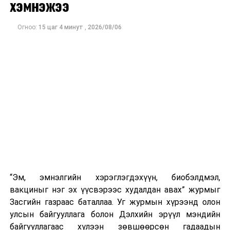
хэмнэжээ
Огноо:
15 цаг 4 минут
,
2026/08/06
“Эм, эмнэлгийн хэрэглэгдэхүүн, биобэлдмэл,
вакциныг нэг эх үүсвэрээс худалдан авах” журмыг
Засгийн газраас баталлаа. Уг журмын хүрээнд олон
улсын байгууллага болон Дэлхийн эрүүл мэндийн
байгууллагаас хүлээн зөвшөөрсөн гадаадын