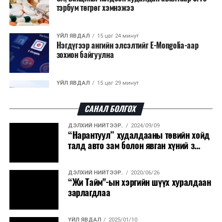
байранд элсэлт, бүртгэл болон бусад аливаа
тэрбум төгрөг хэмнэжээ
арга хэмжээ зохион байгуулахгүй болно.
ҮЙЛ ЯВДАЛ
15 цаг 24 минут
Нэгдүгээр ангийн элсэлтийг E-Mongolia-аар
зохион байгуулна
ҮЙЛ ЯВДАЛ
15 цаг 29 минут
Улсын чанартай хатуу хучилттай авто замын
талаас илүү хувь нь 13-аас...
САНАЛ БОЛГОХ
ДЭЛХИЙ НИЙТЭЭР..
2024/09/09
ҮЙЛ ЯВДАЛ
15 цаг 34 минут
“Нарантуул” худалдааны төвийн хойд
Засгийн газар энэ оныг дуустал санхүүгийн
талд авто зам болон явган хүний з...
хэмнэлтийн горимд шилжинэ
ДЭЛХИЙ НИЙТЭЭР..
2020/06/26
ХЭН ЮУ ХЭЛЭВ...
16 цаг 2 минут
“Жи Тайм"-ын хэргийн шүүх хуралдаан
Шатахууны импортын гаалийн албан татварыг
зарлагдлаа
2027 оны хоёрдугаар сарын ...
ҮЙЛ ЯВДАЛ
2025/01/10