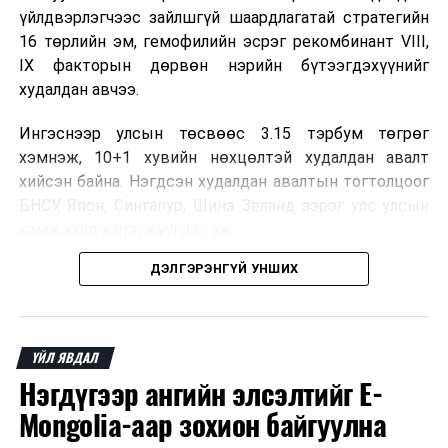
үйлдвэрлэгчээс зайлшгүй шаардлагатай стратегийн
16 төрлийн эм, гемофилийн эсрэг рекомбинант VIII,
IX факторын дөрвөн нэрийн бүтээгдэхүүнийг
худалдан авчээ.
Ингэснээр улсын төсвөөс 3.15 тэрбум төгрөг
хэмнэж, 10+1 хувийн нөхцөлтэй худалдан авалт
хийсэн байна. Нэгдсэн худалдан авалтын тогтолцоог
БНСУ, Япон, Сингапур, Шинэ Зеланд зэрэг улс улсын
хэмжээнд хэрэгжүүлдэг аж.
ДЭЛГЭРЭНГҮЙ УНШИХ
Нэг эх үүсвэрээс худалдан авах тогтолцоо нь бөөний
үнийн хөнгөлөлт эдлэх, улсын төсвийн зардлыг
бууруулах, ДЭМБ-ын хатуу зохицуулалттай
үйлдвэрээс эмийг боломжийн үнээр авах, зах зээлд
ҮЙЛ ЯВДАЛ
ховорддог эмийн хангамжийг тасалдуулахгүй байх
Нэгдүгээр ангийн элсэлтийг E-
давуу талтай.
Mongolia-аар зохион байгуулна
Мөн чанаргүй болон хуурамч эмийн эрсдэлийг