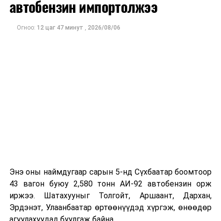
Орон нутгийн нөхөн сонгуульд 92 нэр дэвшигч
автобензин импортолжээ
өрсөлдөнө
Огноо:
12 цаг 47 минут
,
2026/08/06
ӨМНӨХ МЭДЭЭ
Монгол, Швейцарын боловсролын салбарын хамтын
ажиллагааны талаар санал солилцлоо
Энэ оны наймдугаар сарын 5-нд Сүхбаатар боомтоор
43 вагон буюу 2,580 тонн АИ-92 автобензин орж
иржээ. Шатахууныг Толгойт, Аршаант, Дархан,
Эрдэнэт, Улаанбаатар өртөөнүүдэд хүргэж, өнөөдөр
агуулахуудад буулгаж байна.