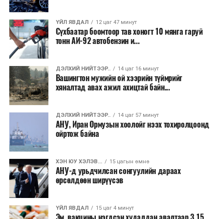
сургуулиуд дээр ажиллахгүй.
ҮЙЛ ЯВДАЛ
12 цаг 47 минут
Их, дээд сургуулийн хичээл
Сүхбаатар боомтоор тав хоногт 10 мянга гаруй
тонн АИ-92 автобензин и...
2026 оны 9 дүгээр сарын 1-нээс цахимаар
эхэлнэ.
ДЭЛХИЙ НИЙТЭЭР..
14 цаг 16 минут
2026 оны 9 дүгээр сарын 14-нөөс танхимаар
Вашингтон мужийн ой хээрийн түймрийг
хяналтад авах ажил ахицтай байн...
үргэлжилнэ.
Оюутны дотуур байр
ДЭЛХИЙ НИЙТЭЭР..
14 цаг 57 минут
АНУ, Иран Ормузын хоолойг нээх тохиролцоонд
2026 оны 9 дүгээр сарын 13-наас оюутнуудыг
ойртож байна
дотуур байранд оруулж эхэлнэ.
Сургууль, цэцэрлэгийн үйл ажиллагааны
ХЭН ЮУ ХЭЛЭВ...
15 цагын өмнө
АНУ-д урьдчилсан сонгуулийн дараах
зохицуулалт
өрсөлдөөн ширүүсэв
2026 оны 8 дугаар сарын 17–28-ны өдрүүдэд
нийслэлийн бүх сургууль, цэцэрлэгт ажлын
ҮЙЛ ЯВДАЛ
15 цаг 4 минут
Эм, вакцины нэгдсэн худалдан авалтаар 3.15