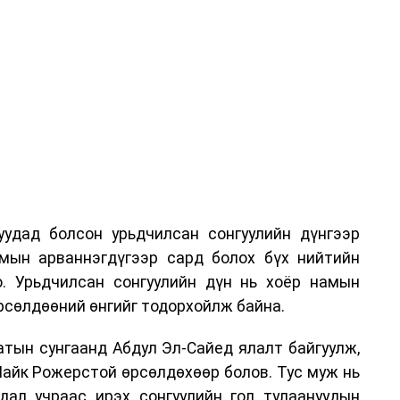
удад болсон урьдчилсан сонгуулийн дүнгээр
мын арваннэгдүгээр сард болох бүх нийтийн
о. Урьдчилсан сонгуулийн дүн нь хоёр намын
өрсөлдөөний өнгийг тодорхойлж байна.
тын сунгаанд Абдул Эл-Сайед ялалт байгуулж,
айк Рожерстой өрсөлдөхөөр болов. Тус муж нь
ал учраас ирэх сонгуулийн гол тулаануудын