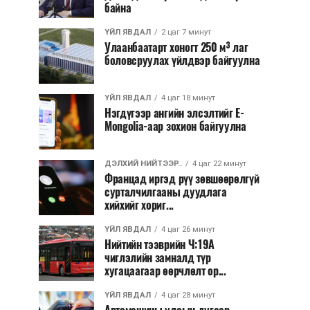
байна
ҮЙЛ ЯВДАЛ
2 цаг 7 минут
Улаанбаатарт хоногт 250 м³ лаг
боловсруулах үйлдвэр байгуулна
ҮЙЛ ЯВДАЛ
4 цаг 18 минут
Нэгдүгээр ангийн элсэлтийг E-
Mongolia-аар зохион байгуулна
ДЭЛХИЙ НИЙТЭЭР..
4 цаг 22 минут
Францад иргэд рүү зөвшөөрөлгүй
сурталчилгааны дуудлага
хийхийг хориг...
ҮЙЛ ЯВДАЛ
4 цаг 26 минут
Нийтийн тээврийн Ч:19А
чиглэлийн замналд түр
хугацаагаар өөрчлөлт ор...
ҮЙЛ ЯВДАЛ
4 цаг 28 минут