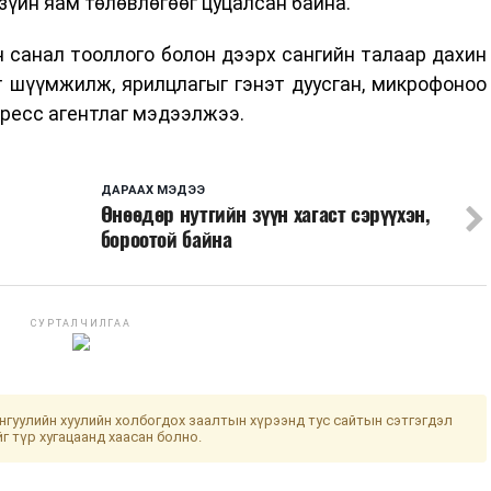
зүйн яам төлөвлөгөөг цуцалсан байна.
 санал тооллого болон дээрх сангийн талаар дахин
 шүүмжилж, ярилцлагыг гэнэт дуусган, микрофоноо
ресс агентлаг мэдээлжээ.
ДАРААХ МЭДЭЭ
Өнөөдөр нутгийн зүүн хагаст сэрүүхэн,
бороотой байна
СУРТАЛЧИЛГАА
гуулийн хуулийн холбогдох заалтын хүрээнд тус сайтын сэтгэгдэл
йг түр хугацаанд хаасан болно.