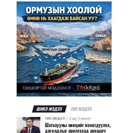
ШИНЭ МЭДЭЭ
ТОП МЭДЭЭ
ҮЙЛ ЯВДАЛ
2 цаг 5 минут
Шатахууны нөөцийг нэмэгдүүлэх,
доголдлыг арилгахад анхаарч