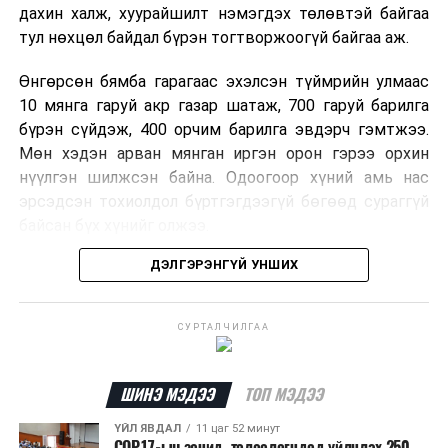
дахин халж, хуурайшилт нэмэгдэх төлөвтэй байгаа
тул нөхцөл байдал бүрэн тогтворжоогүй байгаа аж.
Өнгөрсөн бямба гарагаас эхэлсэн түймрийн улмаас
10 мянга гаруй акр газар шатаж, 700 гаруй барилга
бүрэн сүйдэж, 400 орчим барилга эвдэрч гэмтжээ.
Мөн хэдэн арван мянган иргэн орон гэрээ орхин
нүүлгэн шилжсэн байна. Одоогоор хүний амь нас
эрсэдсэн тохиолдол бүртгэгдээгүй бөгөөд сураггүй
байсан бүх хүнийг олжээ.
ДЭЛГЭРЭНГҮЙ УНШИХ
Албаныхны мэдээлснээр түймрийн нэг голомтыг
санаатайгаар тавьсан байж болзошгүй хэрэгт 37
настай Аарон Фариначчиг баривчилж, галдан
СУРТАЛЧИЛГАА
шатаасан гэх үндэслэлээр эрүүгийн хэрэг үүсгэн
шалгаж байна. Харин бусад хоёр түймрийн
шалтгааныг үргэлжлүүлэн тогтоож байгаа бөгөөд
ШИНЭ МЭДЭЭ
ТОП МЭДЭЭ
аянгын улмаас үүсээгүй гэж үзэж байгаа аж.
ҮЙЛ ЯВДАЛ
11 цаг 52 минут
COP17-ын зочид, төлөөлөгчдөд үйлчлэх 250