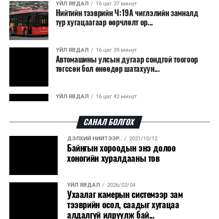
ҮЙЛ ЯВДАЛ
16 цаг 37 минут
Нийтийн тээврийн Ч:19А чиглэлийн замналд
түр хугацаагаар өөрчлөлт ор...
ҮЙЛ ЯВДАЛ
16 цаг 39 минут
Автомашины улсын дугаар сондгой тоогоор
төгссөн бол өнөөдөр шатахуун...
ҮЙЛ ЯВДАЛ
16 цаг 42 минут
Улаанбаатарт өдөртөө 30 хэм дулаан
САНАЛ БОЛГОХ
ДЭЛХИЙ НИЙТЭЭР..
2021/10/12
ДЭЛХИЙ НИЙТЭЭР..
2026/08/06
Байнгын хороодын энэ долоо
“Уралдронзавод” компанийн ерөнхий
хоногийн хуралдааны тов
захирлын автомашиныг дэлбэлжээ...
ҮЙЛ ЯВДАЛ
2026/02/04
ҮЙЛ ЯВДАЛ
2026/08/06
Ухаалаг камерын системээр зам
Сүхбаатар боомтоор тав хоногт 10 мянга гаруй
тээврийн осол, саадыг хугацаа
тонн АИ-92 автобензин и...
алдалгүй илрүүлж бай...