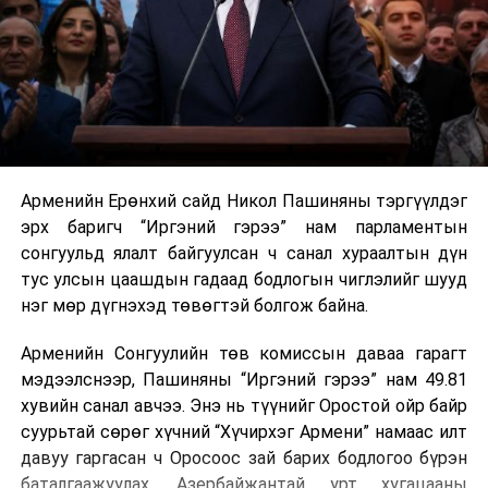
Арменийн Ерөнхий сайд Никол Пашиняны тэргүүлдэг
эрх баригч “Иргэний гэрээ” нам парламентын
сонгуульд ялалт байгуулсан ч санал хураалтын дүн
тус улсын цаашдын гадаад бодлогын чиглэлийг шууд
нэг мөр дүгнэхэд төвөгтэй болгож байна.
Арменийн Сонгуулийн төв комиссын даваа гарагт
мэдээлснээр, Пашиняны “Иргэний гэрээ” нам 49.81
хувийн санал авчээ. Энэ нь түүнийг Оростой ойр байр
суурьтай сөрөг хүчний “Хүчирхэг Армени” намаас илт
давуу гаргасан ч Оросоос зай барих бодлогоо бүрэн
баталгаажуулах, Азербайжантай урт хугацааны