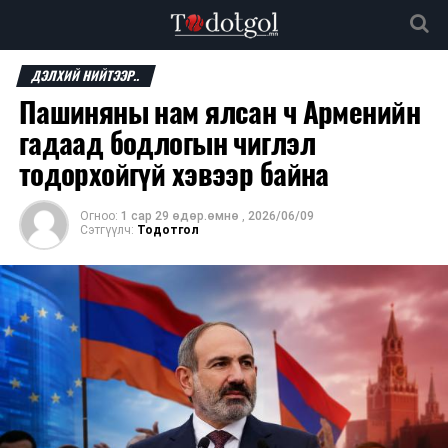
ДЭЛХИЙ НИЙТЭЭР..
Пашиняны нам ялсан ч Арменийн
гадаад бодлогын чиглэл
тодорхойгүй хэвээр байна
Огноо:
1 сар 29 өдөр.өмнө
,
2026/06/09
Сэтгүүлч:
Тодотгол