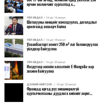
Одоогоор АНУ даяар 13 мужид 90 гаруй томоохон ой,
орчим жолоочийг сургалтад х...
хээрийн түймэр идэвхтэй үргэлжилж байгаагийн
талаас илүү нь Орегон болон Вашингтон мужид
ҮЙЛ ЯВДАЛ
14 цаг 16 минут
бүртгэгдсэн байна. Цаг уурын байгууллагууд ойрын
Шатахууны нөөцийг нэмэгдүүлэх, доголдлыг
өдрүүдэд агаарын температур дахин огцом
арилгахад анхаарч байна
нэмэгдэж, хуурайшилт эрчимжих төлөвтэй байгааг
анхааруулсан бөгөөд энэ нь гал унтраах ажиллагаанд
ҮЙЛ ЯВДАЛ
14 цаг 18 минут
шинэ сорилт учруулж болзошгүйг онцолжээ.
Улаанбаатарт хоногт 250 м³ лаг боловсруулах
үйлдвэр байгуулна
ҮЙЛ ЯВДАЛ
16 цаг 29 минут
Нэгдүгээр ангийн элсэлтийг E-Mongolia-аар
зохион байгуулна
ДЭЛХИЙ НИЙТЭЭР..
16 цаг 33 минут
Францад иргэд рүү зөвшөөрөлгүй
сурталчилгааны дуудлага хийхийг хориг...