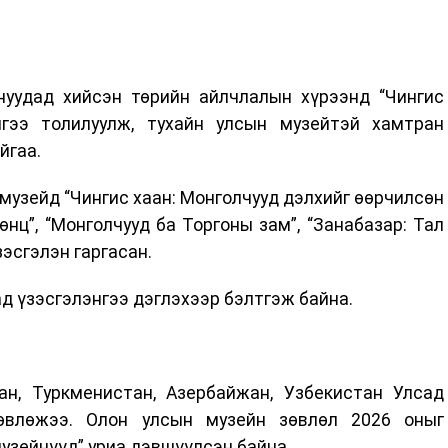
нуудад хийсэн төрийн айлчлалын хүрээнд “Чингис
нгээ толилуулж, тухайн улсын музейтэй хамтран
йгаа.
музейд “Чингис хаан: Монголчууд дэлхийг өөрчилсөн
өнц”, “Монголчууд ба Торгоны зам”, “Занабазар: Тал
эсгэлэн гаргасан.
ад үзэсгэлэнгээ дэглэхээр бэлтгэж байна.
ан, Туркменистан, Азербайжан, Узбекистан Улсад
лөвлөжээ. Олон улсын музейн зөвлөл 2026 оныг
музейнүүд” уриа дэвшүүлсэн байна.