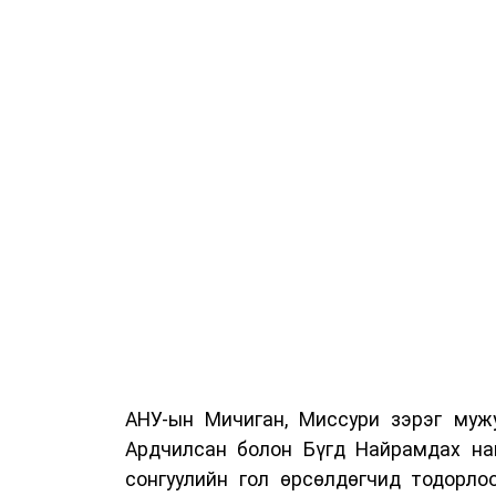
АНУ-ын Мичиган, Миссури зэрэг мужу
Ардчилсан болон Бүгд Найрамдах на
сонгуулийн гол өрсөлдөгчид тодорло