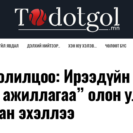
ҮЙЛ ЯВДАЛ
ДЭЛХИЙ НИЙТЭЭР..
ХЭН ЮУ ХЭЛЭВ...
ЧӨЛӨӨТ БҮС
солилцоо: Ирээдүйн
 ажиллагаа” олон 
ган эхэллээ