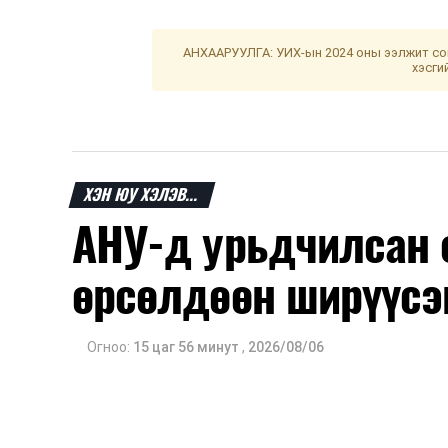
АНХААРУУЛГА: УИХ-ын 2024 оны ээлжит сон
хэсги
ХЭН ЮУ ХЭЛЭВ...
АНУ-д урьдчилсан 
өрсөлдөөн ширүүсэ
Огноо:
15 цаг 56 минут
,
2026/08/06