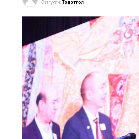
Сэтгүүлч:
Тодотгол