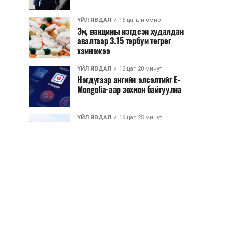
ҮЙЛ ЯВДАЛ
16 цагын өмнө
Эм, вакцины нэгдсэн худалдан
авалтаар 3.15 тэрбум төгрөг
хэмнэжээ
ҮЙЛ ЯВДАЛ
16 цаг 20 минут
Нэгдүгээр ангийн элсэлтийг E-
Mongolia-аар зохион байгуулна
ҮЙЛ ЯВДАЛ
16 цаг 25 минут
Улсын чанартай хатуу хучилттай
авто замын талаас илүү хувь нь
13-аас...
ҮЙЛ ЯВДАЛ
16 цаг 30 минут
Засгийн газар энэ оныг дуустал
санхүүгийн хэмнэлтийн горимд
шилжинэ
ХЭН ЮУ ХЭЛЭВ...
16 цаг 58 минут
Шатахууны импортын гаалийн