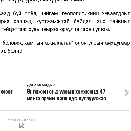
эд буй соёл, нийгэм, геополитикийн хуваагдлыг
 яриа хэлцэл, хүртээмжтэй байдал, энх тайвныг
гүйцэтгэж, хувь нэмрээ оруулна гэсэн үг юм.
н боломж, хамтын ажиллагаа” олон улсын анхдугаар
эд болно.
ДАРААХ МЭДЭЭ
хэсэг
Өнгөрсөн онд улсын хэмжээнд 47
мянга орчим нэгж цус цуглуулжээ
СУРТАЛЧИЛГАА