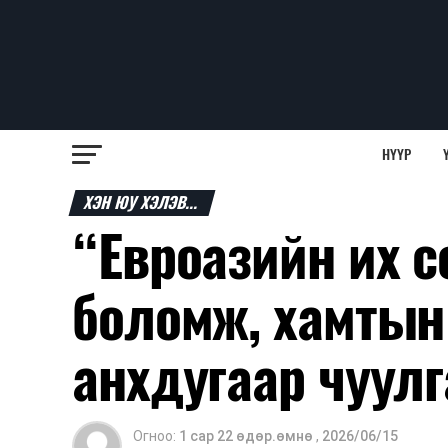
НҮҮР
ХЭН ЮУ ХЭЛЭВ...
“Евроазийн их 
боломж, хамтын
анхдугаар чуул
Огноо:
1 сар 22 өдөр.өмнө
,
2026/06/15