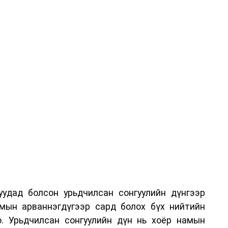
удад болсон урьдчилсан сонгуулийн дүнгээр
мын арваннэгдүгээр сард болох бүх нийтийн
о. Урьдчилсан сонгуулийн дүн нь хоёр намын