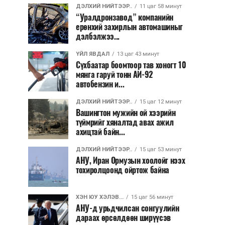
ДЭЛХИЙ НИЙТЭЭР..
11 цаг 58 минут
“Уралдронзавод” компанийн
ерөнхий захирлын автомашиныг
дэлбэлжээ...
ҮЙЛ ЯВДАЛ
13 цаг 43 минут
Сүхбаатар боомтоор тав хоногт 10
мянга гаруй тонн АИ-92
автобензин и...
ДЭЛХИЙ НИЙТЭЭР..
15 цаг 12 минут
Вашингтон мужийн ой хээрийн
түймрийг хяналтад авах ажил
ахицтай байн...
ДЭЛХИЙ НИЙТЭЭР..
15 цаг 53 минут
АНУ, Иран Ормузын хоолойг нээх
тохиролцоонд ойртож байна
ХЭН ЮУ ХЭЛЭВ...
15 цаг 56 минут
АНУ-д урьдчилсан сонгуулийн
дараах өрсөлдөөн ширүүсэв