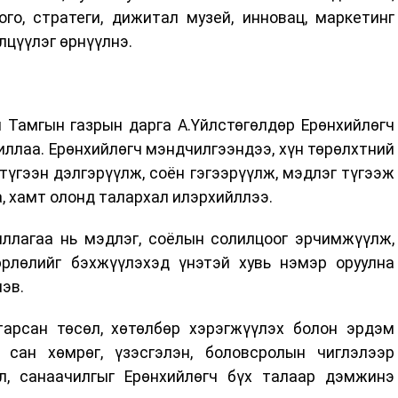
ого, стратеги, дижитал музей, инновац, маркетинг
лцүүлэг өрнүүлнэ.
 Тамгын газрын дарга А.Үйлстөгөлдөр Ерөнхийлөгч
ллаа. Ерөнхийлөгч мэндчилгээндээ, хүн төрөлхтний
түгээн дэлгэрүүлж, соён гэгээрүүлж, мэдлэг түгээж
а, хамт олонд талархал илэрхийллээ.
лагаа нь мэдлэг, соёлын солилцоог эрчимжүүлж,
рлөлийг бэхжүүлэхэд үнэтэй хувь нэмэр оруулна
лэв.
арсан төсөл, хөтөлбөр хэрэгжүүлэх болон эрдэм
 сан хөмрөг, үзэсгэлэн, боловсролын чиглэлээр
л, санаачилгыг Ерөнхийлөгч бүх талаар дэмжинэ