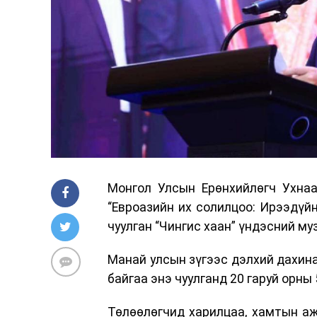
Монгол Улсын Ерөнхийлөгч Ухнаа
“Евроазийн их солилцоо: Ирээдүй
чуулган “Чингис хаан” үндэсний му
Манай улсын зүгээс дэлхий дахин
байгаа энэ чуулганд 20 гаруй орны
Төлөөлөгчид харилцаа, хамтын аж