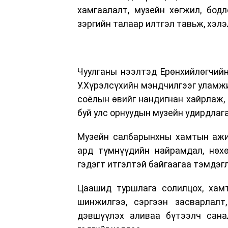
хамгаалалт, музейн хөгжил, бодл
зэргийн талаар илтгэл тавьж, хэлэ
Чуулганы нээлтэд Ерөнхийлөгчийн
У.Хүрэлсүхийн мэндчилгээг уламжи
соёлын өвийг нандигнан хайрлаж, 
буй улс орнуудын музейн удирдлаг
Музейн салбарынхны хамтын ажил
ард түмнүүдийн найрамдал, нөхө
гэдэгт итгэлтэй байгаагаа тэмдэг
Цаашид туршлага солилцох, хамт
шинжилгээ, сэргээн засварлалт,
дэвшүүлэх аливаа бүтээлч сана