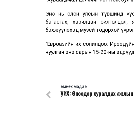
Энэ нь олон улсын түвшинд үүсэ
багасгах, харилцан ойлголцол,
бэхжүүлэхэд музей тодорхой үүрэг 
“Евроазийн их солилцоо: Ирээдүй
чуулган энэ сарын 15-20-ны өдрүүд
ӨМНӨХ МЭДЭЭ
УИХ: Өнөөдөр хуралдах ажлын 