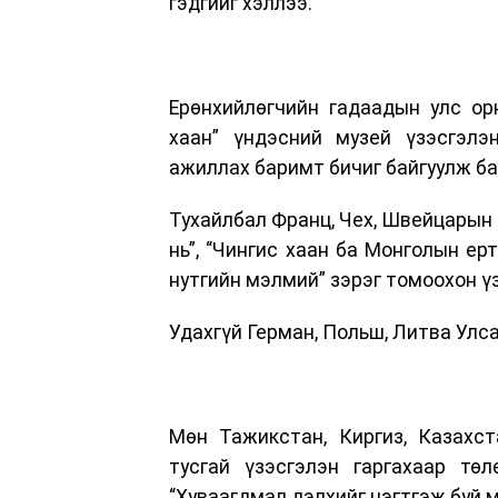
гэдгийг хэллээ.
Ерөнхийлөгчийн гадаадын улс ор
хаан” үндэсний музей үзэсгэлэ
ажиллах баримт бичиг байгуулж ба
Тухайлбал Франц, Чех, Швейцарын 
нь”, “Чингис хаан ба Монголын ерт
нутгийн мэлмий” зэрэг томоохон үз
Удахгүй Герман, Польш, Литва Улс
Мөн Тажикстан, Киргиз, Казахст
тусгай үзэсгэлэн гаргахаар тө
“Хуваагдмал дэлхийг нэгтгэж буй 