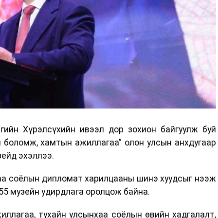
гийн Хүрэлсүхийн ивээл дор зохион байгуулж буй
н боломж, хамтын ажиллагаа” олон улсын анхдугаар
зейд эхэллээ.
аа соёлын дипломат харилцааны шинэ хуудсыг нээж
 55 музейн удирдлага оролцож байна.
иллагаа, тухайн улсынхаа соёлын өвийн хадгалалт,