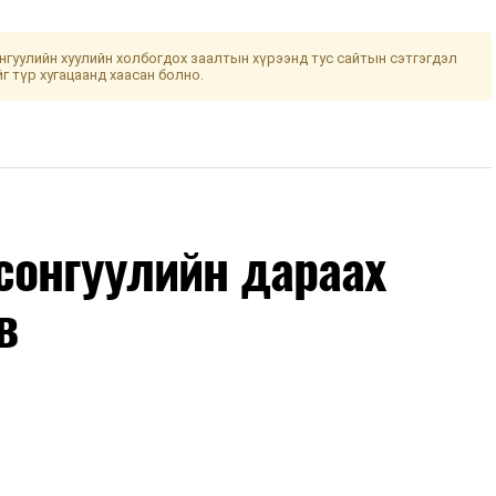
гуулийн хуулийн холбогдох заалтын хүрээнд тус сайтын сэтгэгдэл
йг түр хугацаанд хаасан болно.
сонгуулийн дараах
в