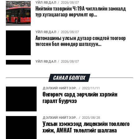
Япон, Герман, Швейцар, Нидерланд, Өмнөд Солонгос
ҮЙЛ ЯВДАЛ
2026/08/07
зэрэг улс лаг хатаах, шатаах технологийг ашиглаж
Нийтийн тээврийн Ч:19А чиглэлийн замналд
түр хугацаагаар өөрчлөлт ор...
байна. Тухайлбал, Германд лаг шатаах үйлдвэрээс
гарсан үнснээс фосфор сэргээн авах технологи
ашигладаг бол Нидерландад төвлөрсөн лаг
ҮЙЛ ЯВДАЛ
2026/08/07
Автомашины улсын дугаар сондгой тоогоор
боловсруулах үйлдвэрүүдээр дулаан, цахилгаан
төгссөн бол өнөөдөр шатахуун...
эрчим хүч үйлдвэрлэдэг.
Ийнхүү лаг хатаах, шатаах технологийг лагийн
ҮЙЛ ЯВДАЛ
2026/08/07
эзлэхүүнийг бууруулахын зэрэгцээ эрчим хүч
Улаанбаатарт өдөртөө 30 хэм дулаан
үйлдвэрлэх, нөөцийг дахин ашиглах чиглэлээр олон
САНАЛ БОЛГОХ
улсад өргөн ашиглаж байна.
ДЭЛХИЙ НИЙТЭЭР..
2022/11/11
ДЭЛХИЙ НИЙТЭЭР..
2026/08/06
Өнгөрөгч сард зөрчлийн хэргийн
“Уралдронзавод” компанийн ерөнхий
гаралт буурчээ
захирлын автомашиныг дэлбэлжээ...
ДЭЛХИЙ НИЙТЭЭР..
2025/08/28
ҮЙЛ ЯВДАЛ
2026/08/06
Улсын хэмжээнд лицензийн тооллого
Сүхбаатар боомтоор тав хоногт 10 мянга гаруй
хийж, АМНАТ төлөлтийг шалгана
тонн АИ-92 автобензин и...