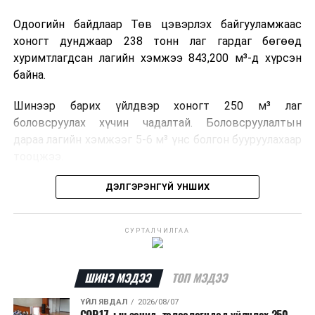
Одоогийн байдлаар Төв цэвэрлэх байгууламжаас
хоногт дунджаар 238 тонн лаг гардаг бөгөөд
хуримтлагдсан лагийн хэмжээ 843,200 м³-д хүрсэн
байна.
Шинээр барих үйлдвэр хоногт 250 м³ лаг
боловсруулах хүчин чадалтай. Боловсруулалтын
дараа лагийн хэмжээг 5-6 м³ үнс болгон бууруулахаар
тооцжээ.
Төслийн техник, эдийн засгийн үндэслэлийг
ДЭЛГЭРЭНГҮЙ УНШИХ
боловсруулж дууссан бөгөөд Барилга хөгжлийн
төвийн 2025 оны долоодугаар сарын 22-ны өдрийн
СУРТАЛЧИЛГАА
магадлалын ерөнхий дүгнэлтээр баталгаажуулсан
байна.
ШИНЭ МЭДЭЭ
ТОП МЭДЭЭ
Мөн Нийслэлийн иргэдийн Төлөөлөгчдийн Хурлын
2025 оны 25/01 дүгээр тогтоолоор баталсан “Төр,
ҮЙЛ ЯВДАЛ
2026/08/07