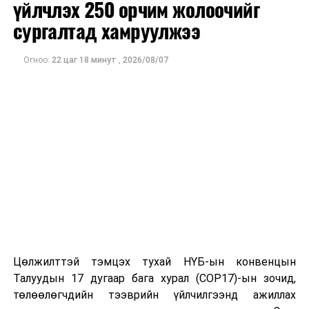
үйлчлэх 250 орчим жолоочийг
гүйцэтгэж байна. Ингэснээр борооны усны урсцыг
сургалтад хамруулжээ
чөлөөтэй нэвтрүүлэх, ус тогтох эрсдэлийг бууруулах,
шугам сүлжээний ашиглалтын найдвартай байдлыг
Огноо:
22 цаг 18 минут
,
2026/08/07
дээшлүүлэх ач холбогдолтой юм.
Эх сурвалж: Геодези, Усны Барилга Байгууламжийн
газар
ДАРААХ МЭДЭЭ
Үер, усны ослоос урьдчилан сэргийлэх "Бүү бас" аяныг
улсын хэмжээнд өрнүүлж эхэллээ
ӨМНӨХ МЭДЭЭ
Өнгөрсөн онд улсын хэмжээнд 47 мянга орчим нэгж
цус цуглуулжээ
Цөлжилттэй тэмцэх тухай НҮБ-ын конвенцын
Талуудын 17 дугаар бага хурал (COP17)-ын зочид,
төлөөлөгчдийн тээврийн үйлчилгээнд ажиллах