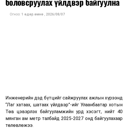
боловсруулах үйлдвэр байгуулна
нэг удаа 50,000 төгрөг хүртэл автобензин олгох
зохицуулалт энэ сарын 15-ны өдрийг хүртэл
Уг сургалт нь COP17-ын үеэр зочид, төлөөлөгчдийн
үргэлжлэх бөгөөд энэ үед нөөцийг хэвийн болгох,
Огноо:
1 өдөр.өмнө
,
2026/08/07
тээврийн үйлчилгээг аюулгүй, шуурхай, зохион
хэвийн горимоор ажлаа үргэлжүүлнэ гэж найдаж
байгуулалттай явуулах, үйлчилгээний нэгдсэн
байна. Шатахууны нөөцийг нэмэгдүүлэх,
стандарт, сахилга хариуцлагыг хэвшүүлэх бэлтгэл
нийлүүлэлтийг тогтворжуулах хүрээнд бусад эх
ажлын нэг хэсэг гэж
Зам, тээврийн яамнаас
үүсвэрийг нэмэгдүүлэх чиглэлд анхаарч байна.
мэдээллээ.
Замын-Үүд боомтоор 2000 тонн дизель түлш орж
ирсэн бөгөөд шилжүүлэн ачих ажиллагаа хийгдэж
байна" гэлээ
гэж Аж үйлдвэр, эрдэс баялгийн яамнаас
мэдээллээ.
Инженерийн дэд бүтцийг сайжруулах ажлын хүрээнд
“Лаг хатаах, шатаах үйлдвэр”-ийг Улаанбаатар хотын
Төв цэвэрлэх байгууламжийн урд хэсэгт, нийт 40
мянган ам метр талбайд 2025-2027 онд байгуулахаар
төлөвлөжээ.