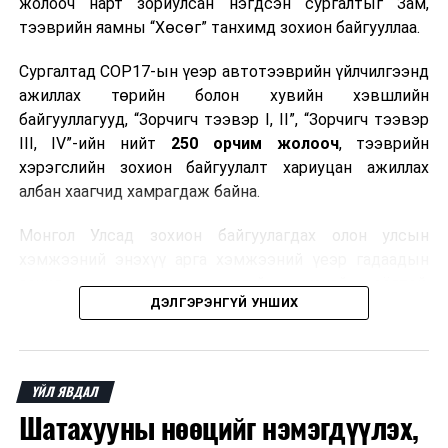
жолооч нарт зориулсан нэгдсэн сургалтыг Зам,
тээврийн яамны “Хөсөг” танхимд зохион байгууллаа.
Сургалтад COP17-ын үеэр автотээврийн үйлчилгээнд
ажиллах төрийн болон хувийн хэвшлийн
байгууллагууд, “Зорчигч тээвэр I, II”, “Зорчигч тээвэр
III, IV”-ийн нийт
250 орчим жолооч
, тээврийн
хэрэгслийн зохион байгуулалт хариуцан ажиллах
албан хаагчид хамрагдаж байна.
Монгол Улсад зохион байгуулагдах олон улсын
хэмжээний энэхүү арга хэмжээний үеэр гадаадын
зочид, төлөөлөгчдөд аюулгүй, шуурхай, соёлтой,
ДЭЛГЭРЭНГҮЙ УНШИХ
мэргэжлийн түвшинд тээврийн үйлчилгээ үзүүлэх
бэлтгэлийг хангах нь сургалтын гол зорилго юм.
Сургалтаар COP17-ын ерөнхий ойлголт, ач холбогдол,
ҮЙЛ ЯВДАЛ
зохион байгуулалтын онцлог, зочид, төлөөлөгчдийн
Шатахууны нөөцийг нэмэгдүүлэх,
ангилал, үйлчилгээний стандарт, жолооч нарын үүрэг
хариуцлага, сахилга бат, үйлчилгээний соёл, ёс зүй,